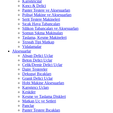
Karıştırıcılar
Kırıcı & Delici
Panter Testere ve Aksesuarları
Polisaj Makine ve Aksesuarları
Şerit Testere Makineleri
Sıcak Hava Tabancaları
Silikon Tabancaları ve Aksesuarları
Somun Sıkma Makinaları
Taşlama, Kesme Makineleri
Tezgah Tipi Matkap
Vidalamalar
Aksesuarlar
Ahşap Delici Uçlar
Beton Delici Uçlar
Çelik/Demir Delici Uçlar
Daire Testereler
Dekupaj Bıçakları
Granit Delici Uçlar
Hobi Makine Aksesuarları
Karıştırıcı Uçları
Keskiler
Kesme ve Taşlama Diskleri
Matkap Uç ve Setleri
Pançlar
Panter Testere Bıçakları