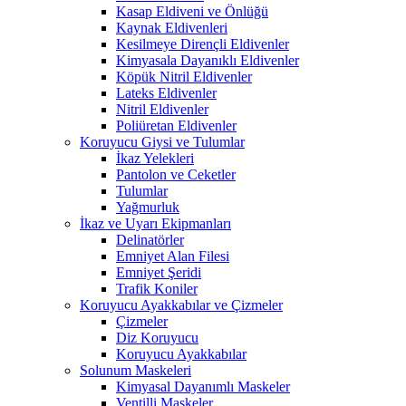
Kasap Eldiveni ve Önlüğü
Kaynak Eldivenleri
Kesilmeye Dirençli Eldivenler
Kimyasala Dayanıklı Eldivenler
Köpük Nitril Eldivenler
Lateks Eldivenler
Nitril Eldivenler
Poliüretan Eldivenler
Koruyucu Giysi ve Tulumlar
İkaz Yelekleri
Pantolon ve Ceketler
Tulumlar
Yağmurluk
İkaz ve Uyarı Ekipmanları
Delinatörler
Emniyet Alan Filesi
Emniyet Şeridi
Trafik Koniler
Koruyucu Ayakkabılar ve Çizmeler
Çizmeler
Diz Koruyucu
Koruyucu Ayakkabılar
Solunum Maskeleri
Kimyasal Dayanımlı Maskeler
Ventilli Maskeler