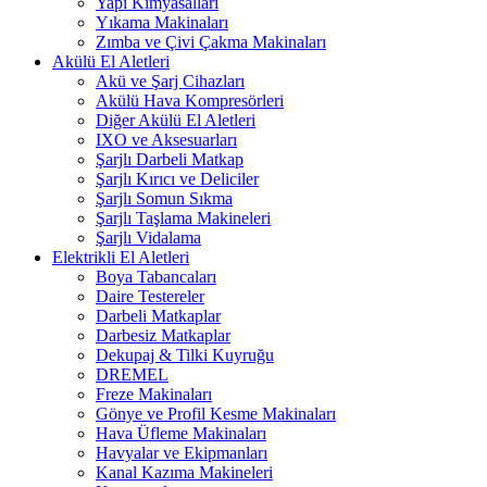
Yapı Kimyasalları
Yıkama Makinaları
Zımba ve Çivi Çakma Makinaları
Akülü El Aletleri
Akü ve Şarj Cihazları
Akülü Hava Kompresörleri
Diğer Akülü El Aletleri
IXO ve Aksesuarları
Şarjlı Darbeli Matkap
Şarjlı Kırıcı ve Deliciler
Şarjlı Somun Sıkma
Şarjlı Taşlama Makineleri
Şarjlı Vidalama
Elektrikli El Aletleri
Boya Tabancaları
Daire Testereler
Darbeli Matkaplar
Darbesiz Matkaplar
Dekupaj & Tilki Kuyruğu
DREMEL
Freze Makinaları
Gönye ve Profil Kesme Makinaları
Hava Üfleme Makinaları
Havyalar ve Ekipmanları
Kanal Kazıma Makineleri