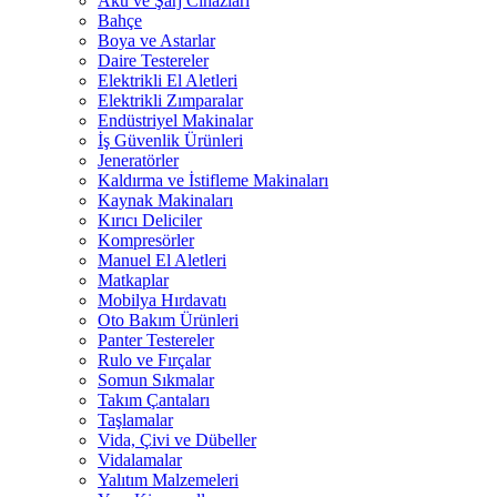
Akü ve Şarj Cihazları
Bahçe
Boya ve Astarlar
Daire Testereler
Elektrikli El Aletleri
Elektrikli Zımparalar
Endüstriyel Makinalar
İş Güvenlik Ürünleri
Jeneratörler
Kaldırma ve İstifleme Makinaları
Kaynak Makinaları
Kırıcı Deliciler
Kompresörler
Manuel El Aletleri
Matkaplar
Mobilya Hırdavatı
Oto Bakım Ürünleri
Panter Testereler
Rulo ve Fırçalar
Somun Sıkmalar
Takım Çantaları
Taşlamalar
Vida, Çivi ve Dübeller
Vidalamalar
Yalıtım Malzemeleri