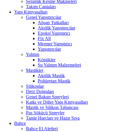
Seramik Kesme Makineleri
Takım Çantaları
Yapı Kimyasalları
Genel Yapıştırıcılar
Ahşap Tutkalları
Akrilik Yapıştırıcılar
Epoksi Yapıştırıcı
Fix All
Mermer Yapıştırıcı
Yapıştırıcılar
Yalıtım
Köpükler
Su Yalıtım Malzemeleri
Mastikler
Akrilik Mastik
Poliüretan Mastik
Silikonlar
Derz Dolguları
Genel Bakım Spreyleri
Katkı ve Diğer Yapı Kimyasalları
Mastik ve Silikon Tabancası
Pas Sökücü Spreyler
Tamir Harçları ve Hazır Sıva
Bahçe
Bahçe El Aletleri