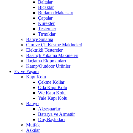
Baltalar
Bıçaklar
Budama Makasları
Çapalar
Kürekler
Testereler
Tırmıklar
Bahçe Sulama
Çim ve Çit Kesme Makineleri
Elektrikli Testereler
Basınçlı Yıkama Makineleri
İlaçlama Ekipmanları
Kamp/Outdoor Ürünler
Ev ve Yaşam
Kapı Kolu
Çekme Kollar
Oda Kapı Kolu
Wc Kapı Kolu
Yale Kapı Kolu
Banyo
Aksesuarlar
Batarya ve Armatür
Duş Başlıkları
Mutfak
Askılar