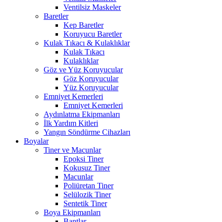
Ventilsiz Maskeler
Baretler
Kep Baretler
Koruyucu Baretler
Kulak Tıkacı & Kulaklıklar
Kulak Tıkacı
Kulaklıklar
Göz ve Yüz Koruyucular
Göz Koruyucular
Yüz Koruyucular
Emniyet Kemerleri
Emniyet Kemerleri
Aydınlatma Ekipmanları
İlk Yardım Kitleri
Yangın Söndürme Cihazları
Boyalar
Tiner ve Macunlar
Epoksi Tiner
Kokusuz Tiner
Macunlar
Poliüretan Tiner
Selülozik Tiner
Sentetik Tiner
Boya Ekipmanları
Bantlar