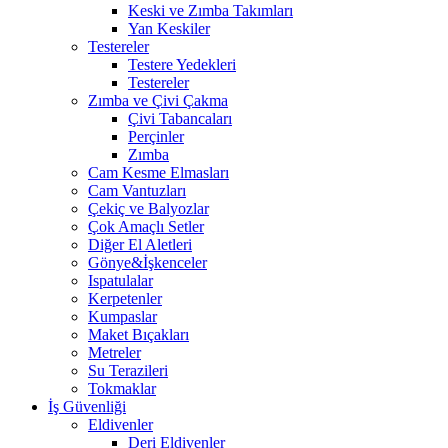
Keski ve Zımba Takımları
Yan Keskiler
Testereler
Testere Yedekleri
Testereler
Zımba ve Çivi Çakma
Çivi Tabancaları
Perçinler
Zımba
Cam Kesme Elmasları
Cam Vantuzları
Çekiç ve Balyozlar
Çok Amaçlı Setler
Diğer El Aletleri
Gönye&İşkenceler
Ispatulalar
Kerpetenler
Kumpaslar
Maket Bıçakları
Metreler
Su Terazileri
Tokmaklar
İş Güvenliği
Eldivenler
Deri Eldivenler