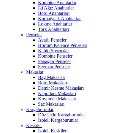
Kombine Anahtarlar
İki Ağız Anahtarlar
Boru Anahtarları
Kurbağacık Anahtarlar
Lokma Anahtarlar
Tork Anahtarları
Penseler
Ayarlı Penseler
Hortum Kelepçe Penseleri
Kablo Sıyırıcılar
Kombine Penseler
Papağan Penseler
Segman Penseler
Makaslar
Bağ Makasları
Boru Makasları
Demir Kesme Makasları
Kaportacı Makasları
Kuyumcu Makasları
Sac Makasları
Kargaburunlar
Düz Uçlu Kargaburunlar
İzoleli Kargaburunlar
Keskiler
İzoleli Keskiler