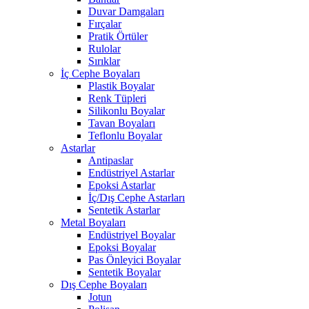
Duvar Damgaları
Fırçalar
Pratik Örtüler
Rulolar
Sırıklar
İç Cephe Boyaları
Plastik Boyalar
Renk Tüpleri
Silikonlu Boyalar
Tavan Boyaları
Teflonlu Boyalar
Astarlar
Antipaslar
Endüstriyel Astarlar
Epoksi Astarlar
İç/Dış Cephe Astarları
Sentetik Astarlar
Metal Boyaları
Endüstriyel Boyalar
Epoksi Boyalar
Pas Önleyici Boyalar
Sentetik Boyalar
Dış Cephe Boyaları
Jotun