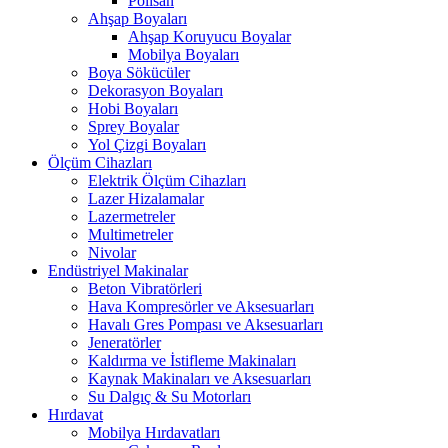
Polisan
Ahşap Boyaları
Ahşap Koruyucu Boyalar
Mobilya Boyaları
Boya Sökücüler
Dekorasyon Boyaları
Hobi Boyaları
Sprey Boyalar
Yol Çizgi Boyaları
Ölçüm Cihazları
Elektrik Ölçüm Cihazları
Lazer Hizalamalar
Lazermetreler
Multimetreler
Nivolar
Endüstriyel Makinalar
Beton Vibratörleri
Hava Kompresörler ve Aksesuarları
Havalı Gres Pompası ve Aksesuarları
Jeneratörler
Kaldırma ve İstifleme Makinaları
Kaynak Makinaları ve Aksesuarları
Su Dalgıç & Su Motorları
Hırdavat
Mobilya Hırdavatları