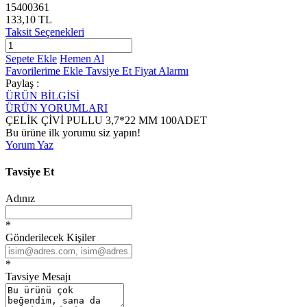
15400361
133,10 TL
Taksit Seçenekleri
Sepete Ekle
Hemen Al
Favorilerime Ekle
Tavsiye Et
Fiyat Alarmı
Paylaş :
ÜRÜN BİLGİSİ
ÜRÜN YORUMLARI
ÇELİK ÇİVİ PULLU 3,7*22 MM 100ADET
Bu ürüne ilk yorumu siz yapın!
Yorum Yaz
Tavsiye Et
Adınız
*
Gönderilecek Kişiler
*
Tavsiye Mesajı