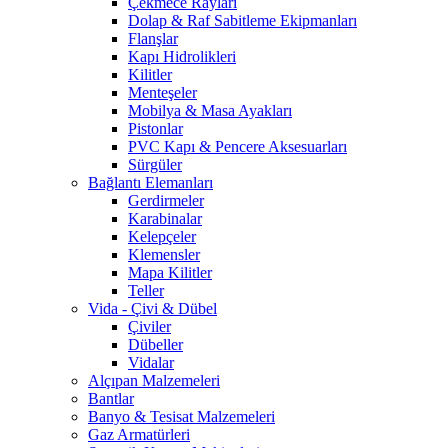
Çekmece Rayları
Dolap & Raf Sabitleme Ekipmanları
Flanşlar
Kapı Hidrolikleri
Kilitler
Menteşeler
Mobilya & Masa Ayakları
Pistonlar
PVC Kapı & Pencere Aksesuarları
Sürgüler
Bağlantı Elemanları
Gerdirmeler
Karabinalar
Kelepçeler
Klemensler
Mapa Kilitler
Teller
Vida - Çivi & Dübel
Çiviler
Dübeller
Vidalar
Alçıpan Malzemeleri
Bantlar
Banyo & Tesisat Malzemeleri
Gaz Armatürleri