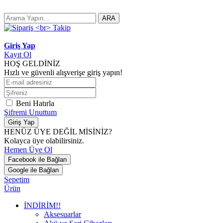
ARA
Giriş Yap
Kayıt Ol
HOŞ GELDİNİZ
Hızlı ve güvenli alışverişe giriş yapın!
Beni Hatırla
Şifremi Unuttum
Giriş Yap
HENÜZ ÜYE DEĞİL MİSİNİZ?
Kolayca üye olabilirsiniz.
Hemen Üye Ol
Facebook ile Bağlan
Google ile Bağlan
Sepetim
Ürün
İNDİRİM!!
Aksesuarlar