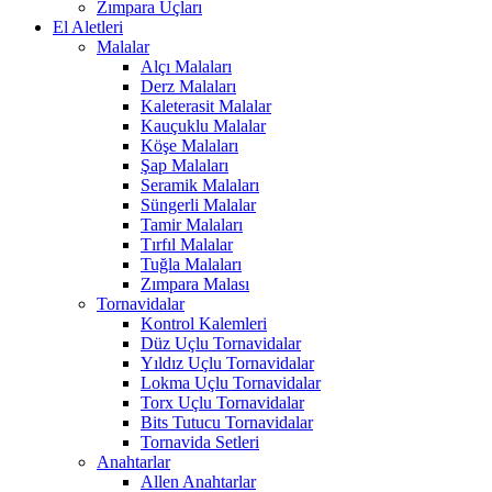
Zımpara Uçları
El Aletleri
Malalar
Alçı Malaları
Derz Malaları
Kaleterasit Malalar
Kauçuklu Malalar
Köşe Malaları
Şap Malaları
Seramik Malaları
Süngerli Malalar
Tamir Malaları
Tırfıl Malalar
Tuğla Malaları
Zımpara Malası
Tornavidalar
Kontrol Kalemleri
Düz Uçlu Tornavidalar
Yıldız Uçlu Tornavidalar
Lokma Uçlu Tornavidalar
Torx Uçlu Tornavidalar
Bits Tutucu Tornavidalar
Tornavida Setleri
Anahtarlar
Allen Anahtarlar