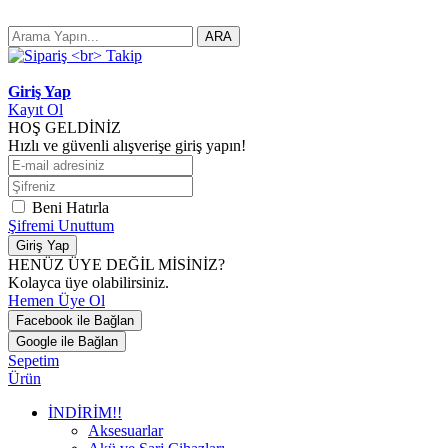
ARA
Giriş Yap
Kayıt Ol
HOŞ GELDİNİZ
Hızlı ve güvenli alışverişe giriş yapın!
Beni Hatırla
Şifremi Unuttum
Giriş Yap
HENÜZ ÜYE DEĞİL MİSİNİZ?
Kolayca üye olabilirsiniz.
Hemen Üye Ol
Facebook ile Bağlan
Google ile Bağlan
Sepetim
Ürün
İNDİRİM!!
Aksesuarlar