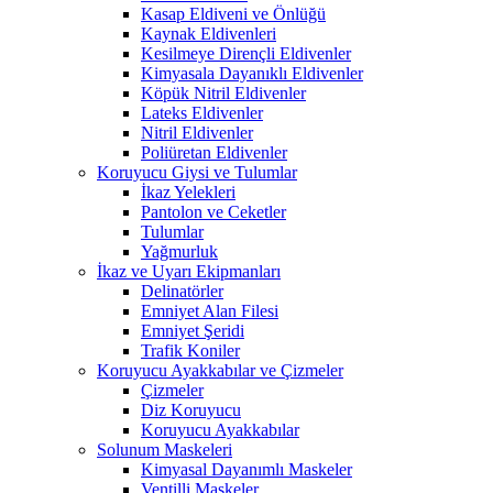
Kasap Eldiveni ve Önlüğü
Kaynak Eldivenleri
Kesilmeye Dirençli Eldivenler
Kimyasala Dayanıklı Eldivenler
Köpük Nitril Eldivenler
Lateks Eldivenler
Nitril Eldivenler
Poliüretan Eldivenler
Koruyucu Giysi ve Tulumlar
İkaz Yelekleri
Pantolon ve Ceketler
Tulumlar
Yağmurluk
İkaz ve Uyarı Ekipmanları
Delinatörler
Emniyet Alan Filesi
Emniyet Şeridi
Trafik Koniler
Koruyucu Ayakkabılar ve Çizmeler
Çizmeler
Diz Koruyucu
Koruyucu Ayakkabılar
Solunum Maskeleri
Kimyasal Dayanımlı Maskeler
Ventilli Maskeler