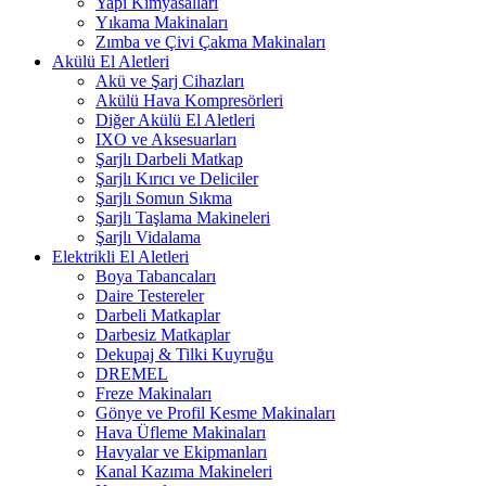
Yapı Kimyasalları
Yıkama Makinaları
Zımba ve Çivi Çakma Makinaları
Akülü El Aletleri
Akü ve Şarj Cihazları
Akülü Hava Kompresörleri
Diğer Akülü El Aletleri
IXO ve Aksesuarları
Şarjlı Darbeli Matkap
Şarjlı Kırıcı ve Deliciler
Şarjlı Somun Sıkma
Şarjlı Taşlama Makineleri
Şarjlı Vidalama
Elektrikli El Aletleri
Boya Tabancaları
Daire Testereler
Darbeli Matkaplar
Darbesiz Matkaplar
Dekupaj & Tilki Kuyruğu
DREMEL
Freze Makinaları
Gönye ve Profil Kesme Makinaları
Hava Üfleme Makinaları
Havyalar ve Ekipmanları
Kanal Kazıma Makineleri