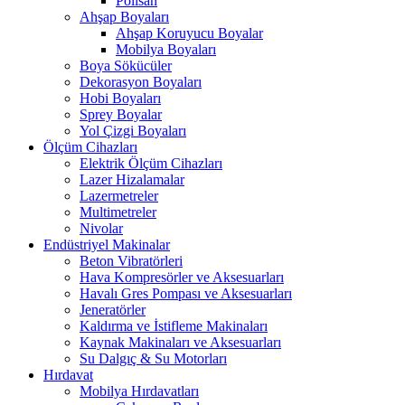
Polisan
Ahşap Boyaları
Ahşap Koruyucu Boyalar
Mobilya Boyaları
Boya Sökücüler
Dekorasyon Boyaları
Hobi Boyaları
Sprey Boyalar
Yol Çizgi Boyaları
Ölçüm Cihazları
Elektrik Ölçüm Cihazları
Lazer Hizalamalar
Lazermetreler
Multimetreler
Nivolar
Endüstriyel Makinalar
Beton Vibratörleri
Hava Kompresörler ve Aksesuarları
Havalı Gres Pompası ve Aksesuarları
Jeneratörler
Kaldırma ve İstifleme Makinaları
Kaynak Makinaları ve Aksesuarları
Su Dalgıç & Su Motorları
Hırdavat
Mobilya Hırdavatları