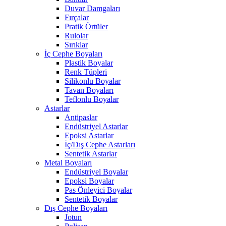
Duvar Damgaları
Fırçalar
Pratik Örtüler
Rulolar
Sırıklar
İç Cephe Boyaları
Plastik Boyalar
Renk Tüpleri
Silikonlu Boyalar
Tavan Boyaları
Teflonlu Boyalar
Astarlar
Antipaslar
Endüstriyel Astarlar
Epoksi Astarlar
İç/Dış Cephe Astarları
Sentetik Astarlar
Metal Boyaları
Endüstriyel Boyalar
Epoksi Boyalar
Pas Önleyici Boyalar
Sentetik Boyalar
Dış Cephe Boyaları
Jotun