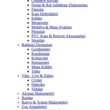
Çekmece Rayları
Dolap & Raf Sabitleme Ekipmanları
Flanşlar
Kapı Hidrolikleri
Kilitler
Menteşeler
Mobilya & Masa Ayakları
Pistonlar
PVC Kapı & Pencere Aksesuarları
Sürgüler
Bağlantı Elemanları
Gerdirmeler
Karabinalar
Kelepçeler
Klemensler
Mapa Kilitler
Teller
Vida - Çivi & Dübel
Çiviler
Dübeller
Vidalar
Alçıpan Malzemeleri
Bantlar
Banyo & Tesisat Malzemeleri
Gaz Armatürleri