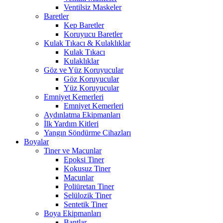
Ventilsiz Maskeler
Baretler
Kep Baretler
Koruyucu Baretler
Kulak Tıkacı & Kulaklıklar
Kulak Tıkacı
Kulaklıklar
Göz ve Yüz Koruyucular
Göz Koruyucular
Yüz Koruyucular
Emniyet Kemerleri
Emniyet Kemerleri
Aydınlatma Ekipmanları
İlk Yardım Kitleri
Yangın Söndürme Cihazları
Boyalar
Tiner ve Macunlar
Epoksi Tiner
Kokusuz Tiner
Macunlar
Poliüretan Tiner
Selülozik Tiner
Sentetik Tiner
Boya Ekipmanları
Bantlar