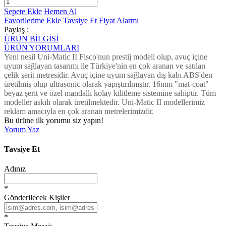
Sepete Ekle
Hemen Al
Favorilerime Ekle
Tavsiye Et
Fiyat Alarmı
Paylaş :
ÜRÜN BİLGİSİ
ÜRÜN YORUMLARI
Yeni nesil Uni-Matic II Fisco'nun prestij modeli olup, avuç içine
uyum sağlayan tasarımı ile Türkiye'nin en çok aranan ve satılan
çelik şerit metresidir. Avuç içine uyum sağlayan dış kabı ABS'den
üretilmiş olup ultrasonic olarak yapıştırılmıştır. 16mm "mat-coat"
beyaz şerit ve özel mandallı kolay kilitleme sistemine sahiptir. Tüm
modeller askılı olarak üretilmektedir. Uni-Matic II modellerimiz
reklam amacıyla en çok aranan metrelerimizdir.
Bu ürüne ilk yorumu siz yapın!
Yorum Yaz
Tavsiye Et
Adınız
*
Gönderilecek Kişiler
*