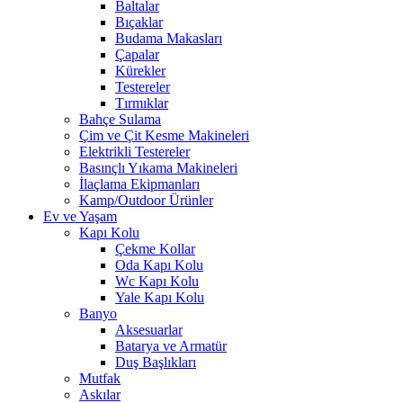
Baltalar
Bıçaklar
Budama Makasları
Çapalar
Kürekler
Testereler
Tırmıklar
Bahçe Sulama
Çim ve Çit Kesme Makineleri
Elektrikli Testereler
Basınçlı Yıkama Makineleri
İlaçlama Ekipmanları
Kamp/Outdoor Ürünler
Ev ve Yaşam
Kapı Kolu
Çekme Kollar
Oda Kapı Kolu
Wc Kapı Kolu
Yale Kapı Kolu
Banyo
Aksesuarlar
Batarya ve Armatür
Duş Başlıkları
Mutfak
Askılar