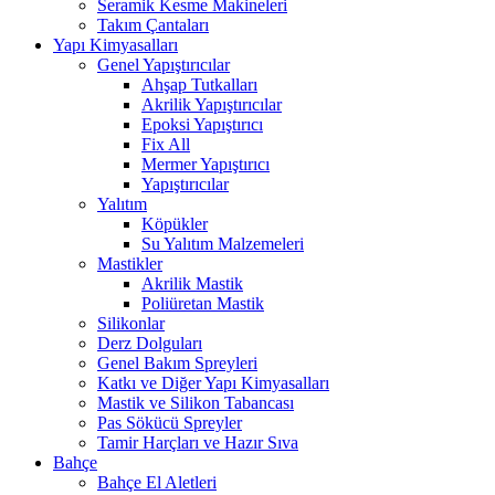
Seramik Kesme Makineleri
Takım Çantaları
Yapı Kimyasalları
Genel Yapıştırıcılar
Ahşap Tutkalları
Akrilik Yapıştırıcılar
Epoksi Yapıştırıcı
Fix All
Mermer Yapıştırıcı
Yapıştırıcılar
Yalıtım
Köpükler
Su Yalıtım Malzemeleri
Mastikler
Akrilik Mastik
Poliüretan Mastik
Silikonlar
Derz Dolguları
Genel Bakım Spreyleri
Katkı ve Diğer Yapı Kimyasalları
Mastik ve Silikon Tabancası
Pas Sökücü Spreyler
Tamir Harçları ve Hazır Sıva
Bahçe
Bahçe El Aletleri