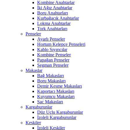
Kombine Anahtarlar
İki Ağız Anahtarlar
Boru Anahtarları
Kurbağacık Anahtarlar
Lokma Anahtarlar
Tork Anahtarları
Penseler
Ayarlı Penseler
Hortum Kelepçe Penseleri
Kablo Sıyırıcılar
Kombine Penseler
Papağan Penseler
Segman Penseler
Makaslar
Bağ Makasları
Boru Makasları
Demir Kesme Makasları
Kaportacı Makasları
Kuyumcu Makasları
Sac Makasları
Kargaburunlar
Düz Uçlu Kargaburunlar
İzoleli Kargaburunlar
Keskiler
İzoleli Keskiler