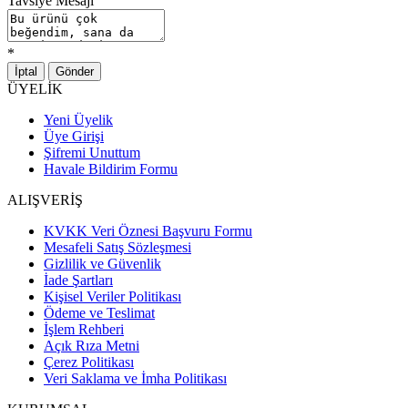
Tavsiye Mesajı
*
İptal
Gönder
ÜYELİK
Yeni Üyelik
Üye Girişi
Şifremi Unuttum
Havale Bildirim Formu
ALIŞVERİŞ
KVKK Veri Öznesi Başvuru Formu
Mesafeli Satış Sözleşmesi
Gizlilik ve Güvenlik
İade Şartları
Kişisel Veriler Politikası
Ödeme ve Teslimat
İşlem Rehberi
Açık Rıza Metni
Çerez Politikası
Veri Saklama ve İmha Politikası