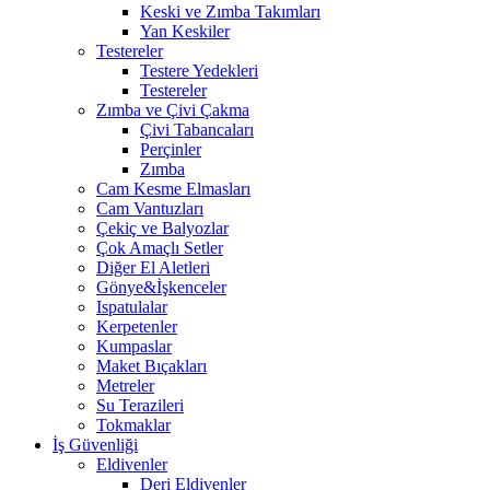
Keski ve Zımba Takımları
Yan Keskiler
Testereler
Testere Yedekleri
Testereler
Zımba ve Çivi Çakma
Çivi Tabancaları
Perçinler
Zımba
Cam Kesme Elmasları
Cam Vantuzları
Çekiç ve Balyozlar
Çok Amaçlı Setler
Diğer El Aletleri
Gönye&İşkenceler
Ispatulalar
Kerpetenler
Kumpaslar
Maket Bıçakları
Metreler
Su Terazileri
Tokmaklar
İş Güvenliği
Eldivenler
Deri Eldivenler