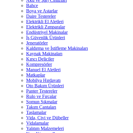
Akü ve Şarj Cihazları
Bahçe
Boya ve Astarlar
Daire Testereler
Elektrikli El Aletleri
Elektrikli Zımparalar
Endüstriyel Makinalar
İş Güvenlik Ürünleri
Jeneratörler
Kaldırma ve İstifleme Makinaları
Kaynak Makinaları
Kırıcı Deliciler
Kompresörler
Manuel El Aletleri
Matkaplar
Mobilya Hırdavatı
Oto Bakım Ürünleri
Panter Testereler
Rulo ve Fırçalar
Somun Sıkmalar
Takım Çantaları
Taşlamalar
Vida, Çivi ve Dübeller
Vidalamalar
Yalıtım Malzemeleri