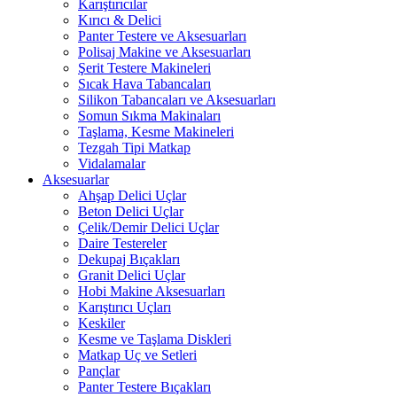
Karıştırıcılar
Kırıcı & Delici
Panter Testere ve Aksesuarları
Polisaj Makine ve Aksesuarları
Şerit Testere Makineleri
Sıcak Hava Tabancaları
Silikon Tabancaları ve Aksesuarları
Somun Sıkma Makinaları
Taşlama, Kesme Makineleri
Tezgah Tipi Matkap
Vidalamalar
Aksesuarlar
Ahşap Delici Uçlar
Beton Delici Uçlar
Çelik/Demir Delici Uçlar
Daire Testereler
Dekupaj Bıçakları
Granit Delici Uçlar
Hobi Makine Aksesuarları
Karıştırıcı Uçları
Keskiler
Kesme ve Taşlama Diskleri
Matkap Uç ve Setleri
Pançlar
Panter Testere Bıçakları