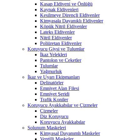
Kasap Eldiveni ve Önlüğü
Kaynak Eldivenleri
Kesilmeye Dirençli Eldivenler
Kimyasala Dayanıklı Eldivenler
Köpük Nitril Eldivenler
Lateks Eldivenler
Nitril Eldivenler
Poliüretan Eldivenler
Koruyucu Giysi ve Tulumlar
İkaz Yelekleri
Pantolon ve Ceketler
Tulumlar
Yağmurluk
İkaz ve Uyarı Ekipmanları
Delinatörler
Emniyet Alan Filesi
Emniyet Şeridi
Trafik Koniler
Koruyucu Ayakkabılar ve Çizmeler
Çizmeler
Diz Koruyucu
Koruyucu Ayakkabılar
Solunum Maskeleri
Kimyasal Dayanımlı Maskeler
Ventilli Maskeler