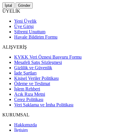
İptal
Gönder
ÜYELİK
Yeni Üyelik
Üye Girişi
Şifremi Unuttum
Havale Bildirim Formu
ALIŞVERİŞ
KVKK Veri Öznesi Başvuru Formu
Mesafeli Satış Sözleşmesi
Gizlilik ve Güvenlik
İade Şartları
Kişisel Veriler Politikası
Ödeme ve Teslimat
İşlem Rehberi
Açık Rıza Metni
Çerez Politikası
Veri Saklama ve İmha Politikası
KURUMSAL
Hakkımızda
İletişim