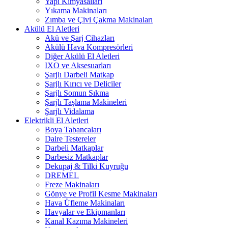
Yapı Kimyasalları
Yıkama Makinaları
Zımba ve Çivi Çakma Makinaları
Akülü El Aletleri
Akü ve Şarj Cihazları
Akülü Hava Kompresörleri
Diğer Akülü El Aletleri
IXO ve Aksesuarları
Şarjlı Darbeli Matkap
Şarjlı Kırıcı ve Deliciler
Şarjlı Somun Sıkma
Şarjlı Taşlama Makineleri
Şarjlı Vidalama
Elektrikli El Aletleri
Boya Tabancaları
Daire Testereler
Darbeli Matkaplar
Darbesiz Matkaplar
Dekupaj & Tilki Kuyruğu
DREMEL
Freze Makinaları
Gönye ve Profil Kesme Makinaları
Hava Üfleme Makinaları
Havyalar ve Ekipmanları
Kanal Kazıma Makineleri