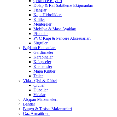
Çekmece Rayları
Dolap & Raf Sabitleme Ekipmanları
Flanşlar
Kapı Hidrolikleri
Kilitler
Menteşeler
Mobilya & Masa Ayakları
Pistonlar
PVC Kapı & Pencere Aksesuarları
Sürgüler
Bağlantı Elemanları
Gerdirmeler
Karabinalar
Kelepçeler
Klemensler
Mapa Kilitler
Teller
Vida - Çivi & Dübel
Çiviler
Dübeller
Vidalar
Alçıpan Malzemeleri
Bantlar
Banyo & Tesisat Malzemeleri
Gaz Armatürleri