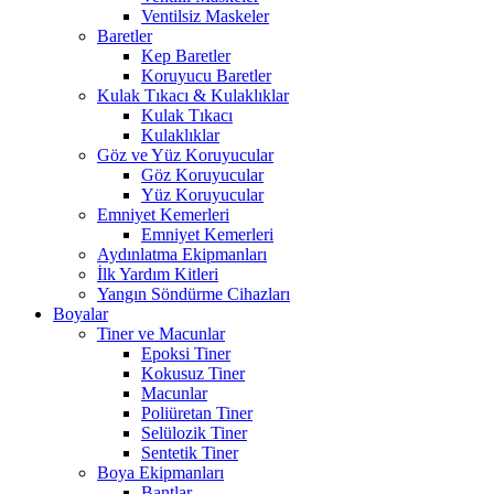
Ventilsiz Maskeler
Baretler
Kep Baretler
Koruyucu Baretler
Kulak Tıkacı & Kulaklıklar
Kulak Tıkacı
Kulaklıklar
Göz ve Yüz Koruyucular
Göz Koruyucular
Yüz Koruyucular
Emniyet Kemerleri
Emniyet Kemerleri
Aydınlatma Ekipmanları
İlk Yardım Kitleri
Yangın Söndürme Cihazları
Boyalar
Tiner ve Macunlar
Epoksi Tiner
Kokusuz Tiner
Macunlar
Poliüretan Tiner
Selülozik Tiner
Sentetik Tiner
Boya Ekipmanları
Bantlar