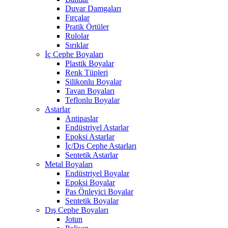
Duvar Damgaları
Fırçalar
Pratik Örtüler
Rulolar
Sırıklar
İç Cephe Boyaları
Plastik Boyalar
Renk Tüpleri
Silikonlu Boyalar
Tavan Boyaları
Teflonlu Boyalar
Astarlar
Antipaslar
Endüstriyel Astarlar
Epoksi Astarlar
İç/Dış Cephe Astarları
Sentetik Astarlar
Metal Boyaları
Endüstriyel Boyalar
Epoksi Boyalar
Pas Önleyici Boyalar
Sentetik Boyalar
Dış Cephe Boyaları
Jotun