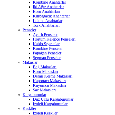
Kombine Anahtarlar
İki Ağız Anahtarlar
Boru Anahtarları
Kurbağacık Anahtarlar
Lokma Anahtarlar
Tork Anahtarları
Penseler
Ayarlı Penseler
Hortum Kelepçe Penseleri
Kablo Sıyırıcılar
Kombine Penseler
Papağan Penseler
Segman Penseler
Makaslar
Bağ Makasları
Boru Makasları
Demir Kesme Makasları
Kaportacı Makasları
Kuyumcu Makasları
Sac Makasları
Kargaburunlar
Düz Uçlu Kargaburunlar
İzoleli Kargaburunlar
Keskiler
İzoleli Keskiler