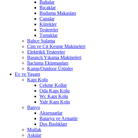
Baltalar
Bıçaklar
Budama Makasları
Çapalar
Kürekler
Testereler
Tırmıklar
Bahçe Sulama
Çim ve Çit Kesme Makineleri
Elektrikli Testereler
Basınçlı Yıkama Makineleri
İlaçlama Ekipmanları
Kamp/Outdoor Ürünler
Ev ve Yaşam
Kapı Kolu
Çekme Kollar
Oda Kapı Kolu
Wc Kapı Kolu
Yale Kapı Kolu
Banyo
Aksesuarlar
Batarya ve Armatür
Duş Başlıkları
Mutfak
Askılar