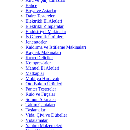
Akü ve Şarj Cihazları
Bahçe
Boya ve Astarlar
Daire Testereler
Elektrikli El Aletleri
Elektrikli Zımparalar
Endüstriyel Makinalar
İş Güvenlik Ürünleri
Jeneratörler
Kaldırma ve İstifleme Makinaları
Kaynak Makinaları
Kırıcı Deliciler
Kompresörler
Manuel El Aletleri
Matkaplar
Mobilya Hırdavatı
Oto Bakım Ürünleri
Panter Testereler
Rulo ve Fırçalar
Somun Sıkmalar
Takım Çantaları
Taşlamalar
Vida, Çivi ve Dübeller
Vidalamalar
Yalıtım Malzemeleri