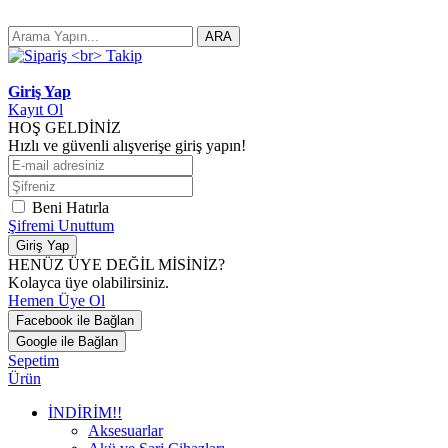
ARA
Giriş Yap
Kayıt Ol
HOŞ GELDİNİZ
Hızlı ve güvenli alışverişe giriş yapın!
Beni Hatırla
Şifremi Unuttum
Giriş Yap
HENÜZ ÜYE DEĞİL MİSİNİZ?
Kolayca üye olabilirsiniz.
Hemen Üye Ol
Facebook ile Bağlan
Google ile Bağlan
Sepetim
Ürün
İNDİRİM!!
Aksesuarlar