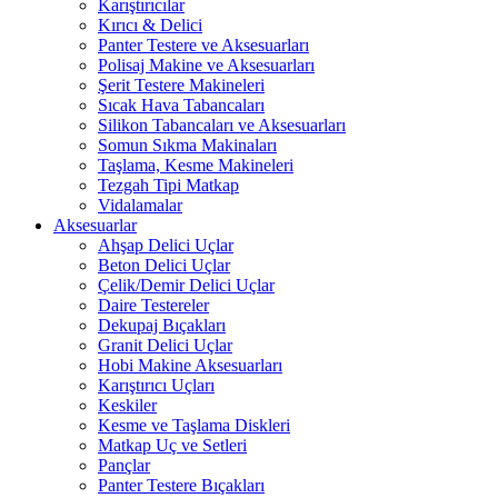
Karıştırıcılar
Kırıcı & Delici
Panter Testere ve Aksesuarları
Polisaj Makine ve Aksesuarları
Şerit Testere Makineleri
Sıcak Hava Tabancaları
Silikon Tabancaları ve Aksesuarları
Somun Sıkma Makinaları
Taşlama, Kesme Makineleri
Tezgah Tipi Matkap
Vidalamalar
Aksesuarlar
Ahşap Delici Uçlar
Beton Delici Uçlar
Çelik/Demir Delici Uçlar
Daire Testereler
Dekupaj Bıçakları
Granit Delici Uçlar
Hobi Makine Aksesuarları
Karıştırıcı Uçları
Keskiler
Kesme ve Taşlama Diskleri
Matkap Uç ve Setleri
Pançlar
Panter Testere Bıçakları