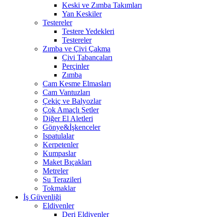
Keski ve Zımba Takımları
Yan Keskiler
Testereler
Testere Yedekleri
Testereler
Zımba ve Çivi Çakma
Çivi Tabancaları
Perçinler
Zımba
Cam Kesme Elmasları
Cam Vantuzları
Çekiç ve Balyozlar
Çok Amaçlı Setler
Diğer El Aletleri
Gönye&İşkenceler
Ispatulalar
Kerpetenler
Kumpaslar
Maket Bıçakları
Metreler
Su Terazileri
Tokmaklar
İş Güvenliği
Eldivenler
Deri Eldivenler