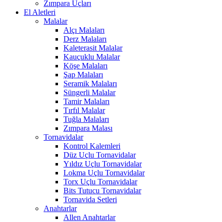
Zımpara Uçları
El Aletleri
Malalar
Alçı Malaları
Derz Malaları
Kaleterasit Malalar
Kauçuklu Malalar
Köşe Malaları
Şap Malaları
Seramik Malaları
Süngerli Malalar
Tamir Malaları
Tırfıl Malalar
Tuğla Malaları
Zımpara Malası
Tornavidalar
Kontrol Kalemleri
Düz Uçlu Tornavidalar
Yıldız Uçlu Tornavidalar
Lokma Uçlu Tornavidalar
Torx Uçlu Tornavidalar
Bits Tutucu Tornavidalar
Tornavida Setleri
Anahtarlar
Allen Anahtarlar