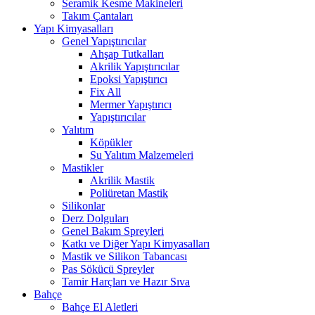
Seramik Kesme Makineleri
Takım Çantaları
Yapı Kimyasalları
Genel Yapıştırıcılar
Ahşap Tutkalları
Akrilik Yapıştırıcılar
Epoksi Yapıştırıcı
Fix All
Mermer Yapıştırıcı
Yapıştırıcılar
Yalıtım
Köpükler
Su Yalıtım Malzemeleri
Mastikler
Akrilik Mastik
Poliüretan Mastik
Silikonlar
Derz Dolguları
Genel Bakım Spreyleri
Katkı ve Diğer Yapı Kimyasalları
Mastik ve Silikon Tabancası
Pas Sökücü Spreyler
Tamir Harçları ve Hazır Sıva
Bahçe
Bahçe El Aletleri