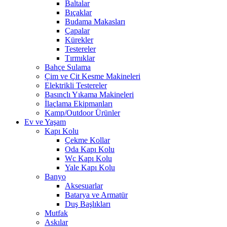
Baltalar
Bıçaklar
Budama Makasları
Çapalar
Kürekler
Testereler
Tırmıklar
Bahçe Sulama
Çim ve Çit Kesme Makineleri
Elektrikli Testereler
Basınçlı Yıkama Makineleri
İlaçlama Ekipmanları
Kamp/Outdoor Ürünler
Ev ve Yaşam
Kapı Kolu
Çekme Kollar
Oda Kapı Kolu
Wc Kapı Kolu
Yale Kapı Kolu
Banyo
Aksesuarlar
Batarya ve Armatür
Duş Başlıkları
Mutfak
Askılar