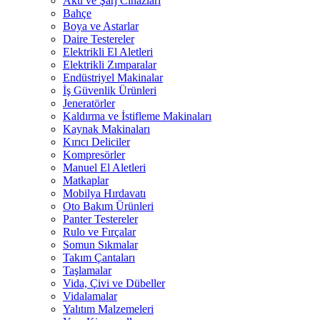
Akü ve Şarj Cihazları
Bahçe
Boya ve Astarlar
Daire Testereler
Elektrikli El Aletleri
Elektrikli Zımparalar
Endüstriyel Makinalar
İş Güvenlik Ürünleri
Jeneratörler
Kaldırma ve İstifleme Makinaları
Kaynak Makinaları
Kırıcı Deliciler
Kompresörler
Manuel El Aletleri
Matkaplar
Mobilya Hırdavatı
Oto Bakım Ürünleri
Panter Testereler
Rulo ve Fırçalar
Somun Sıkmalar
Takım Çantaları
Taşlamalar
Vida, Çivi ve Dübeller
Vidalamalar
Yalıtım Malzemeleri