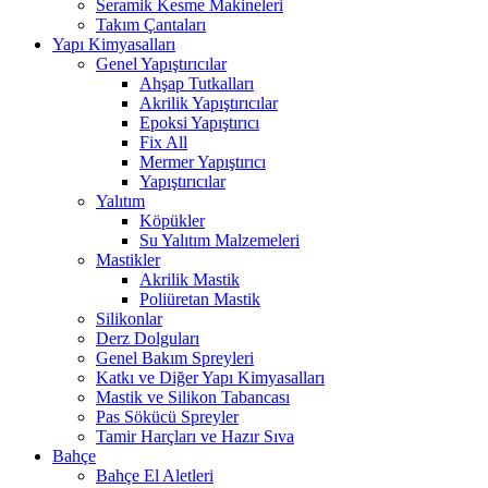
Seramik Kesme Makineleri
Takım Çantaları
Yapı Kimyasalları
Genel Yapıştırıcılar
Ahşap Tutkalları
Akrilik Yapıştırıcılar
Epoksi Yapıştırıcı
Fix All
Mermer Yapıştırıcı
Yapıştırıcılar
Yalıtım
Köpükler
Su Yalıtım Malzemeleri
Mastikler
Akrilik Mastik
Poliüretan Mastik
Silikonlar
Derz Dolguları
Genel Bakım Spreyleri
Katkı ve Diğer Yapı Kimyasalları
Mastik ve Silikon Tabancası
Pas Sökücü Spreyler
Tamir Harçları ve Hazır Sıva
Bahçe
Bahçe El Aletleri