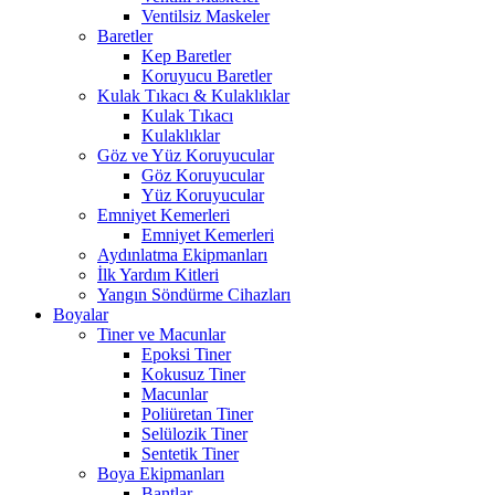
Ventilsiz Maskeler
Baretler
Kep Baretler
Koruyucu Baretler
Kulak Tıkacı & Kulaklıklar
Kulak Tıkacı
Kulaklıklar
Göz ve Yüz Koruyucular
Göz Koruyucular
Yüz Koruyucular
Emniyet Kemerleri
Emniyet Kemerleri
Aydınlatma Ekipmanları
İlk Yardım Kitleri
Yangın Söndürme Cihazları
Boyalar
Tiner ve Macunlar
Epoksi Tiner
Kokusuz Tiner
Macunlar
Poliüretan Tiner
Selülozik Tiner
Sentetik Tiner
Boya Ekipmanları
Bantlar