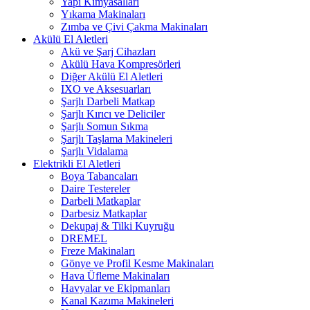
Yapı Kimyasalları
Yıkama Makinaları
Zımba ve Çivi Çakma Makinaları
Akülü El Aletleri
Akü ve Şarj Cihazları
Akülü Hava Kompresörleri
Diğer Akülü El Aletleri
IXO ve Aksesuarları
Şarjlı Darbeli Matkap
Şarjlı Kırıcı ve Deliciler
Şarjlı Somun Sıkma
Şarjlı Taşlama Makineleri
Şarjlı Vidalama
Elektrikli El Aletleri
Boya Tabancaları
Daire Testereler
Darbeli Matkaplar
Darbesiz Matkaplar
Dekupaj & Tilki Kuyruğu
DREMEL
Freze Makinaları
Gönye ve Profil Kesme Makinaları
Hava Üfleme Makinaları
Havyalar ve Ekipmanları
Kanal Kazıma Makineleri