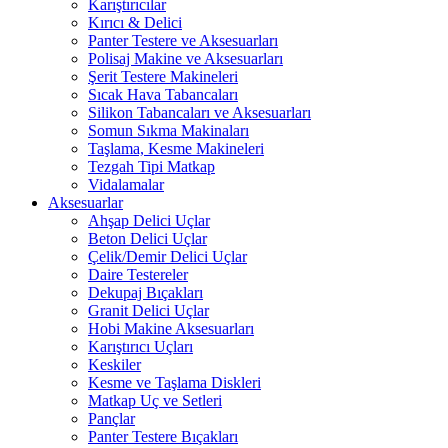
Karıştırıcılar
Kırıcı & Delici
Panter Testere ve Aksesuarları
Polisaj Makine ve Aksesuarları
Şerit Testere Makineleri
Sıcak Hava Tabancaları
Silikon Tabancaları ve Aksesuarları
Somun Sıkma Makinaları
Taşlama, Kesme Makineleri
Tezgah Tipi Matkap
Vidalamalar
Aksesuarlar
Ahşap Delici Uçlar
Beton Delici Uçlar
Çelik/Demir Delici Uçlar
Daire Testereler
Dekupaj Bıçakları
Granit Delici Uçlar
Hobi Makine Aksesuarları
Karıştırıcı Uçları
Keskiler
Kesme ve Taşlama Diskleri
Matkap Uç ve Setleri
Pançlar
Panter Testere Bıçakları