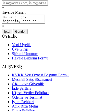
*
Tavsiye Mesajı
*
İptal
Gönder
ÜYELİK
Yeni Üyelik
Üye Girişi
Şifremi Unuttum
Havale Bildirim Formu
ALIŞVERİŞ
KVKK Veri Öznesi Başvuru Formu
Mesafeli Satış Sözleşmesi
Gizlilik ve Güvenlik
İade Şartları
Kişisel Veriler Politikası
Ödeme ve Teslimat
İşlem Rehberi
Açık Rıza Metni
Çerez Politikası