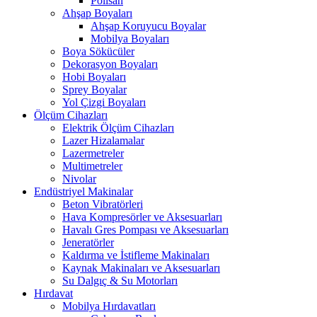
Polisan
Ahşap Boyaları
Ahşap Koruyucu Boyalar
Mobilya Boyaları
Boya Sökücüler
Dekorasyon Boyaları
Hobi Boyaları
Sprey Boyalar
Yol Çizgi Boyaları
Ölçüm Cihazları
Elektrik Ölçüm Cihazları
Lazer Hizalamalar
Lazermetreler
Multimetreler
Nivolar
Endüstriyel Makinalar
Beton Vibratörleri
Hava Kompresörler ve Aksesuarları
Havalı Gres Pompası ve Aksesuarları
Jeneratörler
Kaldırma ve İstifleme Makinaları
Kaynak Makinaları ve Aksesuarları
Su Dalgıç & Su Motorları
Hırdavat
Mobilya Hırdavatları