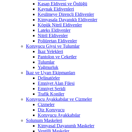
Kasap Eldiveni ve Önlüğü
Kaynak Eldivenleri
Kesilmeye Dirençli Eldivenler
Kimyasala Dayanıklı Eldivenler
Köpük Nitril Eldivenler
Lateks Eldivenler
Nitril Eldivenler
Poliüretan Eldivenler
Koruyucu Giysi ve Tulumlar
İkaz Yelekleri
Pantolon ve Ceketler
Tulumlar
Yağmurluk
İkaz ve Uyarı Ekipmanları
Delinatörler
Emniyet Alan Filesi
Emniyet Şeridi
Trafik Koniler
Koruyucu Ayakkabılar ve Çizmeler
Çizmeler
Diz Koruyucu
Koruyucu Ayakkabılar
Solunum Maskeleri
Kimyasal Dayanımlı Maskeler
Ventilli Maskeler