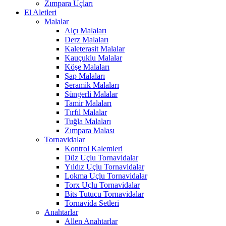
Zımpara Uçları
El Aletleri
Malalar
Alçı Malaları
Derz Malaları
Kaleterasit Malalar
Kauçuklu Malalar
Köşe Malaları
Şap Malaları
Seramik Malaları
Süngerli Malalar
Tamir Malaları
Tırfıl Malalar
Tuğla Malaları
Zımpara Malası
Tornavidalar
Kontrol Kalemleri
Düz Uçlu Tornavidalar
Yıldız Uçlu Tornavidalar
Lokma Uçlu Tornavidalar
Torx Uçlu Tornavidalar
Bits Tutucu Tornavidalar
Tornavida Setleri
Anahtarlar
Allen Anahtarlar