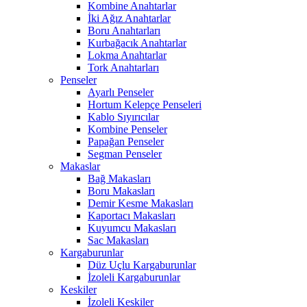
Kombine Anahtarlar
İki Ağız Anahtarlar
Boru Anahtarları
Kurbağacık Anahtarlar
Lokma Anahtarlar
Tork Anahtarları
Penseler
Ayarlı Penseler
Hortum Kelepçe Penseleri
Kablo Sıyırıcılar
Kombine Penseler
Papağan Penseler
Segman Penseler
Makaslar
Bağ Makasları
Boru Makasları
Demir Kesme Makasları
Kaportacı Makasları
Kuyumcu Makasları
Sac Makasları
Kargaburunlar
Düz Uçlu Kargaburunlar
İzoleli Kargaburunlar
Keskiler
İzoleli Keskiler