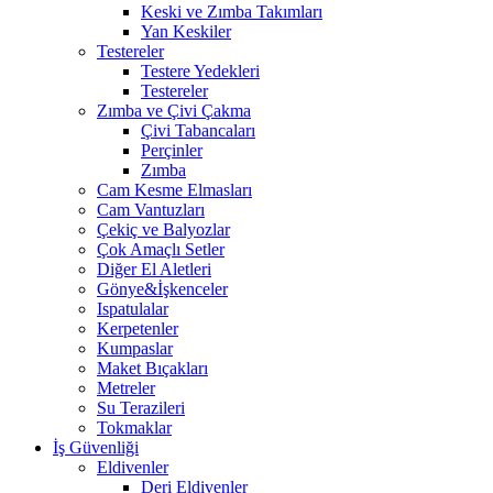
Keski ve Zımba Takımları
Yan Keskiler
Testereler
Testere Yedekleri
Testereler
Zımba ve Çivi Çakma
Çivi Tabancaları
Perçinler
Zımba
Cam Kesme Elmasları
Cam Vantuzları
Çekiç ve Balyozlar
Çok Amaçlı Setler
Diğer El Aletleri
Gönye&İşkenceler
Ispatulalar
Kerpetenler
Kumpaslar
Maket Bıçakları
Metreler
Su Terazileri
Tokmaklar
İş Güvenliği
Eldivenler
Deri Eldivenler