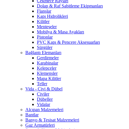
Çekmece Rayları
Dolap & Raf Sabitleme Ekipmanları
Flanşlar
Kapı Hidrolikleri
Kilitler
Menteşeler
Mobilya & Masa Ayakları
Pistonlar
PVC Kapı & Pencere Aksesuarları
Sürgüler
Bağlantı Elemanları
Gerdirmeler
Karabinalar
Kelepçeler
Klemensler
Mapa Kilitler
Teller
Vida - Çivi & Dübel
Çiviler
Dübeller
Vidalar
Alçıpan Malzemeleri
Bantlar
Banyo & Tesisat Malzemeleri
Gaz Armatürleri