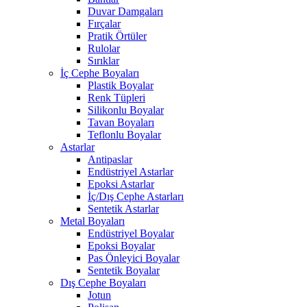
Duvar Damgaları
Fırçalar
Pratik Örtüler
Rulolar
Sırıklar
İç Cephe Boyaları
Plastik Boyalar
Renk Tüpleri
Silikonlu Boyalar
Tavan Boyaları
Teflonlu Boyalar
Astarlar
Antipaslar
Endüstriyel Astarlar
Epoksi Astarlar
İç/Dış Cephe Astarları
Sentetik Astarlar
Metal Boyaları
Endüstriyel Boyalar
Epoksi Boyalar
Pas Önleyici Boyalar
Sentetik Boyalar
Dış Cephe Boyaları
Jotun