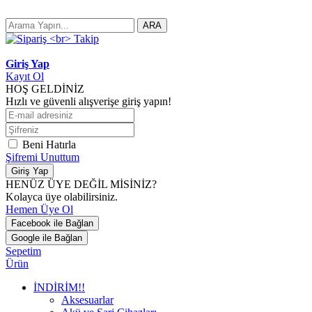
ARA
Giriş Yap
Kayıt Ol
HOŞ GELDİNİZ
Hızlı ve güvenli alışverişe giriş yapın!
Beni Hatırla
Şifremi Unuttum
Giriş Yap
HENÜZ ÜYE DEĞİL MİSİNİZ?
Kolayca üye olabilirsiniz.
Hemen Üye Ol
Facebook ile Bağlan
Google ile Bağlan
Sepetim
Ürün
İNDİRİM!!
Aksesuarlar