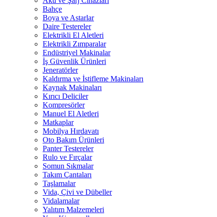
Akü ve Şarj Cihazları
Bahçe
Boya ve Astarlar
Daire Testereler
Elektrikli El Aletleri
Elektrikli Zımparalar
Endüstriyel Makinalar
İş Güvenlik Ürünleri
Jeneratörler
Kaldırma ve İstifleme Makinaları
Kaynak Makinaları
Kırıcı Deliciler
Kompresörler
Manuel El Aletleri
Matkaplar
Mobilya Hırdavatı
Oto Bakım Ürünleri
Panter Testereler
Rulo ve Fırçalar
Somun Sıkmalar
Takım Çantaları
Taşlamalar
Vida, Çivi ve Dübeller
Vidalamalar
Yalıtım Malzemeleri