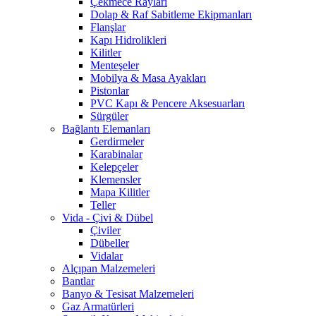
Çekmece Rayları
Dolap & Raf Sabitleme Ekipmanları
Flanşlar
Kapı Hidrolikleri
Kilitler
Menteşeler
Mobilya & Masa Ayakları
Pistonlar
PVC Kapı & Pencere Aksesuarları
Sürgüler
Bağlantı Elemanları
Gerdirmeler
Karabinalar
Kelepçeler
Klemensler
Mapa Kilitler
Teller
Vida - Çivi & Dübel
Çiviler
Dübeller
Vidalar
Alçıpan Malzemeleri
Bantlar
Banyo & Tesisat Malzemeleri
Gaz Armatürleri