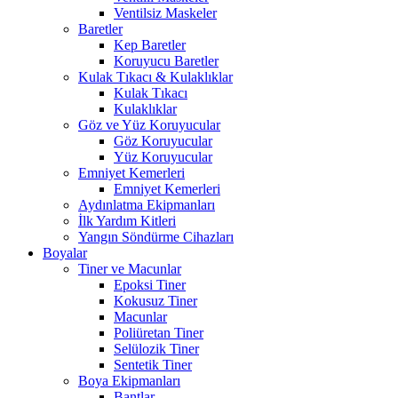
Ventilsiz Maskeler
Baretler
Kep Baretler
Koruyucu Baretler
Kulak Tıkacı & Kulaklıklar
Kulak Tıkacı
Kulaklıklar
Göz ve Yüz Koruyucular
Göz Koruyucular
Yüz Koruyucular
Emniyet Kemerleri
Emniyet Kemerleri
Aydınlatma Ekipmanları
İlk Yardım Kitleri
Yangın Söndürme Cihazları
Boyalar
Tiner ve Macunlar
Epoksi Tiner
Kokusuz Tiner
Macunlar
Poliüretan Tiner
Selülozik Tiner
Sentetik Tiner
Boya Ekipmanları
Bantlar