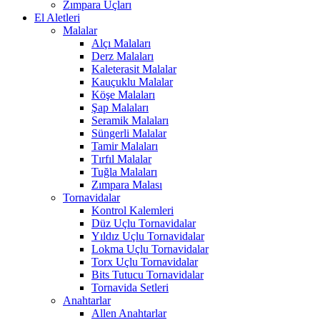
Zımpara Uçları
El Aletleri
Malalar
Alçı Malaları
Derz Malaları
Kaleterasit Malalar
Kauçuklu Malalar
Köşe Malaları
Şap Malaları
Seramik Malaları
Süngerli Malalar
Tamir Malaları
Tırfıl Malalar
Tuğla Malaları
Zımpara Malası
Tornavidalar
Kontrol Kalemleri
Düz Uçlu Tornavidalar
Yıldız Uçlu Tornavidalar
Lokma Uçlu Tornavidalar
Torx Uçlu Tornavidalar
Bits Tutucu Tornavidalar
Tornavida Setleri
Anahtarlar
Allen Anahtarlar