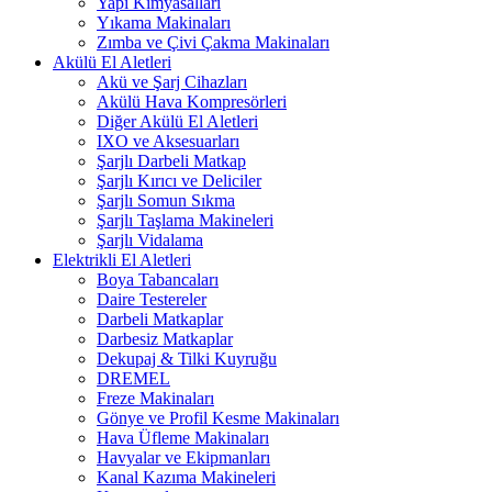
Yapı Kimyasalları
Yıkama Makinaları
Zımba ve Çivi Çakma Makinaları
Akülü El Aletleri
Akü ve Şarj Cihazları
Akülü Hava Kompresörleri
Diğer Akülü El Aletleri
IXO ve Aksesuarları
Şarjlı Darbeli Matkap
Şarjlı Kırıcı ve Deliciler
Şarjlı Somun Sıkma
Şarjlı Taşlama Makineleri
Şarjlı Vidalama
Elektrikli El Aletleri
Boya Tabancaları
Daire Testereler
Darbeli Matkaplar
Darbesiz Matkaplar
Dekupaj & Tilki Kuyruğu
DREMEL
Freze Makinaları
Gönye ve Profil Kesme Makinaları
Hava Üfleme Makinaları
Havyalar ve Ekipmanları
Kanal Kazıma Makineleri