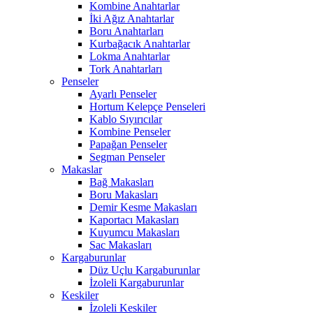
Kombine Anahtarlar
İki Ağız Anahtarlar
Boru Anahtarları
Kurbağacık Anahtarlar
Lokma Anahtarlar
Tork Anahtarları
Penseler
Ayarlı Penseler
Hortum Kelepçe Penseleri
Kablo Sıyırıcılar
Kombine Penseler
Papağan Penseler
Segman Penseler
Makaslar
Bağ Makasları
Boru Makasları
Demir Kesme Makasları
Kaportacı Makasları
Kuyumcu Makasları
Sac Makasları
Kargaburunlar
Düz Uçlu Kargaburunlar
İzoleli Kargaburunlar
Keskiler
İzoleli Keskiler