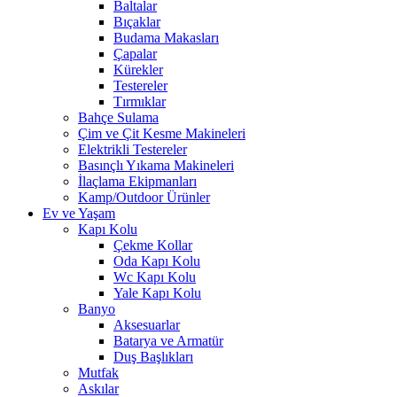
Baltalar
Bıçaklar
Budama Makasları
Çapalar
Kürekler
Testereler
Tırmıklar
Bahçe Sulama
Çim ve Çit Kesme Makineleri
Elektrikli Testereler
Basınçlı Yıkama Makineleri
İlaçlama Ekipmanları
Kamp/Outdoor Ürünler
Ev ve Yaşam
Kapı Kolu
Çekme Kollar
Oda Kapı Kolu
Wc Kapı Kolu
Yale Kapı Kolu
Banyo
Aksesuarlar
Batarya ve Armatür
Duş Başlıkları
Mutfak
Askılar