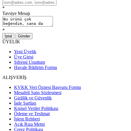
*
Tavsiye Mesajı
*
İptal
Gönder
ÜYELİK
Yeni Üyelik
Üye Girişi
Şifremi Unuttum
Havale Bildirim Formu
ALIŞVERİŞ
KVKK Veri Öznesi Başvuru Formu
Mesafeli Satış Sözleşmesi
Gizlilik ve Güvenlik
İade Şartları
Kişisel Veriler Politikası
Ödeme ve Teslimat
İşlem Rehberi
Açık Rıza Metni
Çerez Politikası