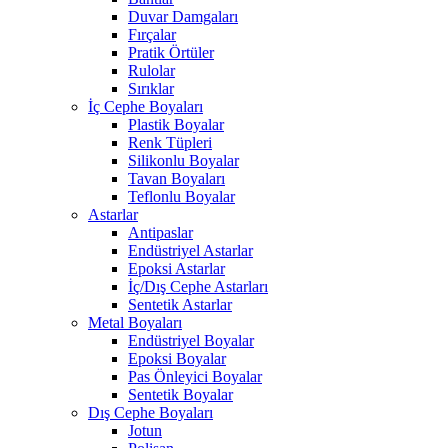
Duvar Damgaları
Fırçalar
Pratik Örtüler
Rulolar
Sırıklar
İç Cephe Boyaları
Plastik Boyalar
Renk Tüpleri
Silikonlu Boyalar
Tavan Boyaları
Teflonlu Boyalar
Astarlar
Antipaslar
Endüstriyel Astarlar
Epoksi Astarlar
İç/Dış Cephe Astarları
Sentetik Astarlar
Metal Boyaları
Endüstriyel Boyalar
Epoksi Boyalar
Pas Önleyici Boyalar
Sentetik Boyalar
Dış Cephe Boyaları
Jotun