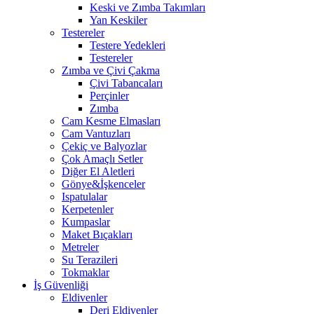
Keski ve Zımba Takımları
Yan Keskiler
Testereler
Testere Yedekleri
Testereler
Zımba ve Çivi Çakma
Çivi Tabancaları
Perçinler
Zımba
Cam Kesme Elmasları
Cam Vantuzları
Çekiç ve Balyozlar
Çok Amaçlı Setler
Diğer El Aletleri
Gönye&İşkenceler
Ispatulalar
Kerpetenler
Kumpaslar
Maket Bıçakları
Metreler
Su Terazileri
Tokmaklar
İş Güvenliği
Eldivenler
Deri Eldivenler