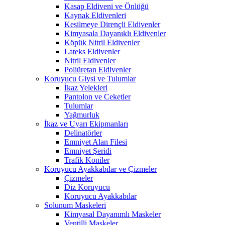
Kasap Eldiveni ve Önlüğü
Kaynak Eldivenleri
Kesilmeye Dirençli Eldivenler
Kimyasala Dayanıklı Eldivenler
Köpük Nitril Eldivenler
Lateks Eldivenler
Nitril Eldivenler
Poliüretan Eldivenler
Koruyucu Giysi ve Tulumlar
İkaz Yelekleri
Pantolon ve Ceketler
Tulumlar
Yağmurluk
İkaz ve Uyarı Ekipmanları
Delinatörler
Emniyet Alan Filesi
Emniyet Şeridi
Trafik Koniler
Koruyucu Ayakkabılar ve Çizmeler
Çizmeler
Diz Koruyucu
Koruyucu Ayakkabılar
Solunum Maskeleri
Kimyasal Dayanımlı Maskeler
Ventilli Maskeler