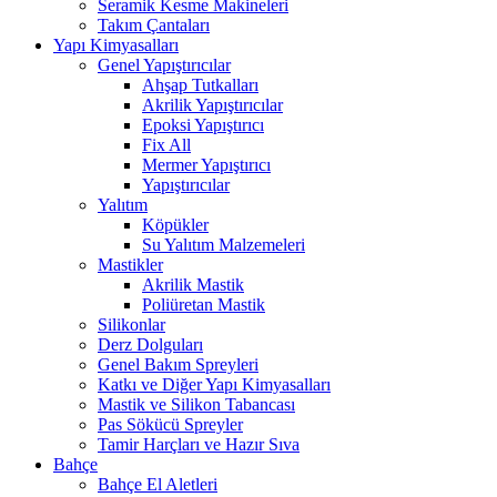
Seramik Kesme Makineleri
Takım Çantaları
Yapı Kimyasalları
Genel Yapıştırıcılar
Ahşap Tutkalları
Akrilik Yapıştırıcılar
Epoksi Yapıştırıcı
Fix All
Mermer Yapıştırıcı
Yapıştırıcılar
Yalıtım
Köpükler
Su Yalıtım Malzemeleri
Mastikler
Akrilik Mastik
Poliüretan Mastik
Silikonlar
Derz Dolguları
Genel Bakım Spreyleri
Katkı ve Diğer Yapı Kimyasalları
Mastik ve Silikon Tabancası
Pas Sökücü Spreyler
Tamir Harçları ve Hazır Sıva
Bahçe
Bahçe El Aletleri