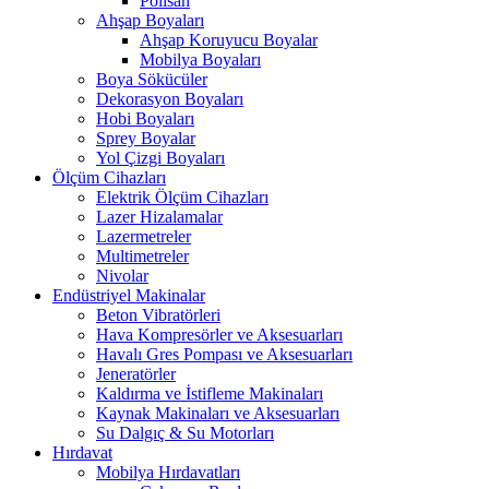
Polisan
Ahşap Boyaları
Ahşap Koruyucu Boyalar
Mobilya Boyaları
Boya Sökücüler
Dekorasyon Boyaları
Hobi Boyaları
Sprey Boyalar
Yol Çizgi Boyaları
Ölçüm Cihazları
Elektrik Ölçüm Cihazları
Lazer Hizalamalar
Lazermetreler
Multimetreler
Nivolar
Endüstriyel Makinalar
Beton Vibratörleri
Hava Kompresörler ve Aksesuarları
Havalı Gres Pompası ve Aksesuarları
Jeneratörler
Kaldırma ve İstifleme Makinaları
Kaynak Makinaları ve Aksesuarları
Su Dalgıç & Su Motorları
Hırdavat
Mobilya Hırdavatları