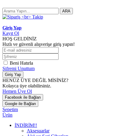
ARA
Giriş Yap
Kayıt Ol
HOŞ GELDİNİZ
Hızlı ve güvenli alışverişe giriş yapın!
Beni Hatırla
Şifremi Unuttum
Giriş Yap
HENÜZ ÜYE DEĞİL MİSİNİZ?
Kolayca üye olabilirsiniz.
Hemen Üye Ol
Facebook ile Bağlan
Google ile Bağlan
Sepetim
Ürün
İNDİRİM!!
Aksesuarlar