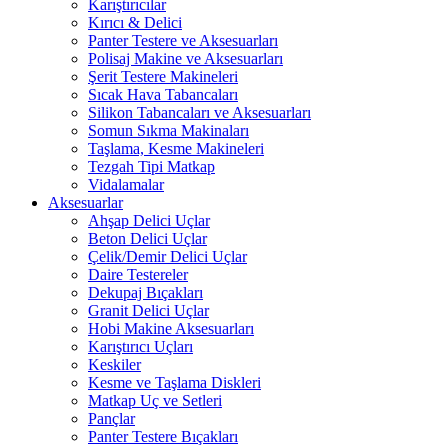
Karıştırıcılar
Kırıcı & Delici
Panter Testere ve Aksesuarları
Polisaj Makine ve Aksesuarları
Şerit Testere Makineleri
Sıcak Hava Tabancaları
Silikon Tabancaları ve Aksesuarları
Somun Sıkma Makinaları
Taşlama, Kesme Makineleri
Tezgah Tipi Matkap
Vidalamalar
Aksesuarlar
Ahşap Delici Uçlar
Beton Delici Uçlar
Çelik/Demir Delici Uçlar
Daire Testereler
Dekupaj Bıçakları
Granit Delici Uçlar
Hobi Makine Aksesuarları
Karıştırıcı Uçları
Keskiler
Kesme ve Taşlama Diskleri
Matkap Uç ve Setleri
Pançlar
Panter Testere Bıçakları