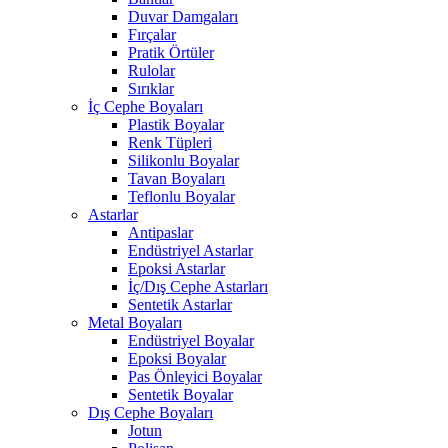
Duvar Damgaları
Fırçalar
Pratik Örtüler
Rulolar
Sırıklar
İç Cephe Boyaları
Plastik Boyalar
Renk Tüpleri
Silikonlu Boyalar
Tavan Boyaları
Teflonlu Boyalar
Astarlar
Antipaslar
Endüstriyel Astarlar
Epoksi Astarlar
İç/Dış Cephe Astarları
Sentetik Astarlar
Metal Boyaları
Endüstriyel Boyalar
Epoksi Boyalar
Pas Önleyici Boyalar
Sentetik Boyalar
Dış Cephe Boyaları
Jotun