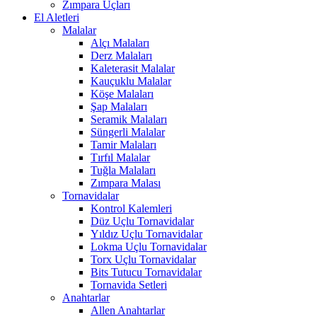
Zımpara Uçları
El Aletleri
Malalar
Alçı Malaları
Derz Malaları
Kaleterasit Malalar
Kauçuklu Malalar
Köşe Malaları
Şap Malaları
Seramik Malaları
Süngerli Malalar
Tamir Malaları
Tırfıl Malalar
Tuğla Malaları
Zımpara Malası
Tornavidalar
Kontrol Kalemleri
Düz Uçlu Tornavidalar
Yıldız Uçlu Tornavidalar
Lokma Uçlu Tornavidalar
Torx Uçlu Tornavidalar
Bits Tutucu Tornavidalar
Tornavida Setleri
Anahtarlar
Allen Anahtarlar