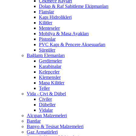
Çekmece Rayları
Dolap & Raf Sabitleme Ekipmanları
Flanşlar
Kapı Hidrolikleri
Kilitler
Menteşeler
Mobilya & Masa Ayakları
Pistonlar
PVC Kapı & Pencere Aksesuarları
Sürgüler
Bağlantı Elemanları
Gerdirmeler
Karabinalar
Kelepçeler
Klemensler
Mapa Kilitler
Teller
Vida - Çivi & Dübel
Çiviler
Dübeller
Vidalar
Alçıpan Malzemeleri
Bantlar
Banyo & Tesisat Malzemeleri
Gaz Armatürleri