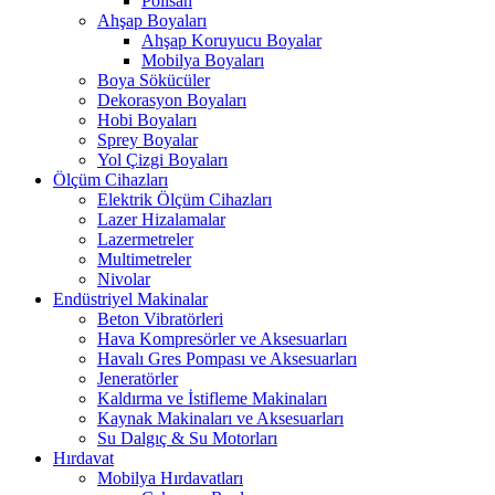
Polisan
Ahşap Boyaları
Ahşap Koruyucu Boyalar
Mobilya Boyaları
Boya Sökücüler
Dekorasyon Boyaları
Hobi Boyaları
Sprey Boyalar
Yol Çizgi Boyaları
Ölçüm Cihazları
Elektrik Ölçüm Cihazları
Lazer Hizalamalar
Lazermetreler
Multimetreler
Nivolar
Endüstriyel Makinalar
Beton Vibratörleri
Hava Kompresörler ve Aksesuarları
Havalı Gres Pompası ve Aksesuarları
Jeneratörler
Kaldırma ve İstifleme Makinaları
Kaynak Makinaları ve Aksesuarları
Su Dalgıç & Su Motorları
Hırdavat
Mobilya Hırdavatları