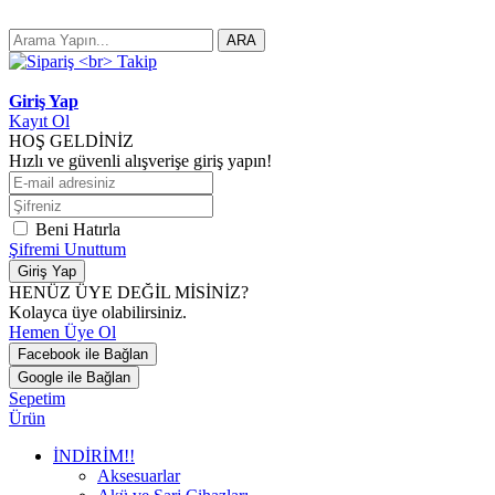
ARA
Giriş Yap
Kayıt Ol
HOŞ GELDİNİZ
Hızlı ve güvenli alışverişe giriş yapın!
Beni Hatırla
Şifremi Unuttum
Giriş Yap
HENÜZ ÜYE DEĞİL MİSİNİZ?
Kolayca üye olabilirsiniz.
Hemen Üye Ol
Facebook ile Bağlan
Google ile Bağlan
Sepetim
Ürün
İNDİRİM!!
Aksesuarlar