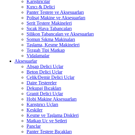
Karıştırıcılar
Kırıcı & Delici
Panter Testere ve Aksesuarları
Polisaj Makine ve Aksesuarları
Şerit Testere Makineleri
Sıcak Hava Tabancaları
Silikon Tabancaları ve Aksesuarları
Somun Sıkma Makinaları
Taşlama, Kesme Makineleri
Tezgah Tipi Matkap
Vidalamalar
Aksesuarlar
Ahşap Delici Uçlar
Beton Delici Uçlar
Çelik/Demir Delici Uçlar
Daire Testereler
Dekupaj Bıçakları
Granit Delici Uçlar
Hobi Makine Aksesuarları
Karıştırıcı Uçları
Keskiler
Kesme ve Taşlama Diskleri
Matkap Uç ve Setleri
Pançlar
Panter Testere Bıçakları