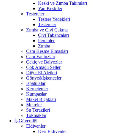
Keski ve Zımba Takımları
Yan Keskiler
Testereler
Testere Yedekleri
Testereler
Zımba ve Çivi Çakma
Çivi Tabancaları
Perçinler
Zımba
Cam Kesme Elmasları
Cam Vantuzları
Çekiç ve Balyozlar
Çok Amaçlı Setler
Diğer El Aletleri
Gönye&İşkenceler
Ispatulalar
Kerpetenler
Kumpaslar
Maket Bıçakları
Metreler
Su Terazileri
Tokmaklar
İş Güvenliği
Eldivenler
Deri Eldivenler