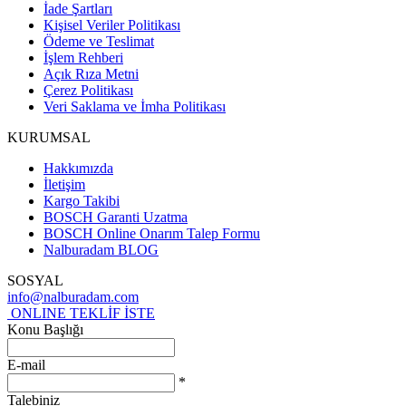
İade Şartları
Kişisel Veriler Politikası
Ödeme ve Teslimat
İşlem Rehberi
Açık Rıza Metni
Çerez Politikası
Veri Saklama ve İmha Politikası
KURUMSAL
Hakkımızda
İletişim
Kargo Takibi
BOSCH Garanti Uzatma
BOSCH Online Onarım Talep Formu
Nalburadam BLOG
SOSYAL
info@nalburadam.com
ONLINE TEKLİF İSTE
Konu Başlığı
E-mail
*
Talebiniz