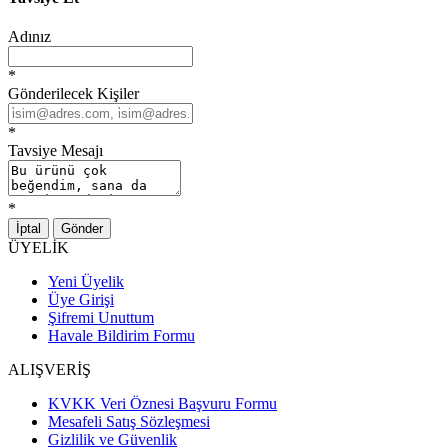
Adınız
*
Gönderilecek Kişiler
*
Tavsiye Mesajı
*
İptal
Gönder
ÜYELİK
Yeni Üyelik
Üye Girişi
Şifremi Unuttum
Havale Bildirim Formu
ALIŞVERİŞ
KVKK Veri Öznesi Başvuru Formu
Mesafeli Satış Sözleşmesi
Gizlilik ve Güvenlik