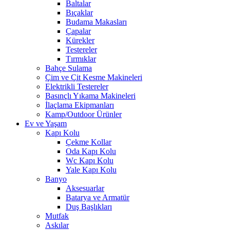
Baltalar
Bıçaklar
Budama Makasları
Çapalar
Kürekler
Testereler
Tırmıklar
Bahçe Sulama
Çim ve Çit Kesme Makineleri
Elektrikli Testereler
Basınçlı Yıkama Makineleri
İlaçlama Ekipmanları
Kamp/Outdoor Ürünler
Ev ve Yaşam
Kapı Kolu
Çekme Kollar
Oda Kapı Kolu
Wc Kapı Kolu
Yale Kapı Kolu
Banyo
Aksesuarlar
Batarya ve Armatür
Duş Başlıkları
Mutfak
Askılar