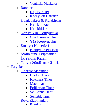
Ventilsiz Maskeler
Baretler
Kep Baretler
Koruyucu Baretler
Kulak Tıkacı & Kulaklıklar
Kulak Tıkacı
Kulaklıklar
Göz ve Yüz Koruyucular
Göz Koruyucular
Yüz Koruyucular
Emniyet Kemerleri
Emniyet Kemerleri
Aydınlatma Ekipmanları
İlk Yardım Kitleri
Yangın Söndürme Cihazları
Boyalar
Tiner ve Macunlar
Epoksi Tiner
Kokusuz Tiner
Macunlar
Poliüretan Tiner
Selülozik Tiner
Sentetik Tiner
Boya Ekipmanları
Bantlar