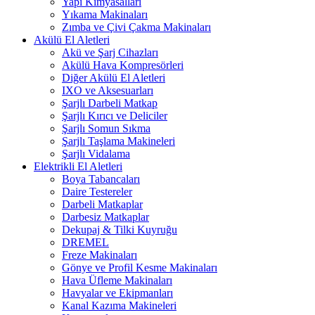
Yapı Kimyasalları
Yıkama Makinaları
Zımba ve Çivi Çakma Makinaları
Akülü El Aletleri
Akü ve Şarj Cihazları
Akülü Hava Kompresörleri
Diğer Akülü El Aletleri
IXO ve Aksesuarları
Şarjlı Darbeli Matkap
Şarjlı Kırıcı ve Deliciler
Şarjlı Somun Sıkma
Şarjlı Taşlama Makineleri
Şarjlı Vidalama
Elektrikli El Aletleri
Boya Tabancaları
Daire Testereler
Darbeli Matkaplar
Darbesiz Matkaplar
Dekupaj & Tilki Kuyruğu
DREMEL
Freze Makinaları
Gönye ve Profil Kesme Makinaları
Hava Üfleme Makinaları
Havyalar ve Ekipmanları
Kanal Kazıma Makineleri