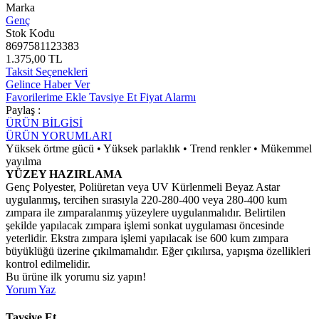
Marka
Genç
Stok Kodu
8697581123383
1.375,00 TL
Taksit Seçenekleri
Gelince Haber Ver
Favorilerime Ekle
Tavsiye Et
Fiyat Alarmı
Paylaş :
ÜRÜN BİLGİSİ
ÜRÜN YORUMLARI
Yüksek örtme gücü • Yüksek parlaklık • Trend renkler • Mükemmel
yayılma
YÜZEY HAZIRLAMA
Genç Polyester, Poliüretan veya UV Kürlenmeli Beyaz Astar
uygulanmış, tercihen sırasıyla 220-280-400 veya 280-400 kum
zımpara ile zımparalanmış yüzeylere uygulanmalıdır. Belirtilen
şekilde yapılacak zımpara işlemi sonkat uygulaması öncesinde
yeterlidir. Ekstra zımpara işlemi yapılacak ise 600 kum zımpara
büyüklüğü üzerine çıkılmamalıdır. Eğer çıkılırsa, yapışma özellikleri
kontrol edilmelidir.
Bu ürüne ilk yorumu siz yapın!
Yorum Yaz
Tavsiye Et