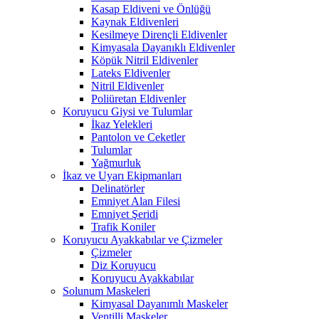
Kasap Eldiveni ve Önlüğü
Kaynak Eldivenleri
Kesilmeye Dirençli Eldivenler
Kimyasala Dayanıklı Eldivenler
Köpük Nitril Eldivenler
Lateks Eldivenler
Nitril Eldivenler
Poliüretan Eldivenler
Koruyucu Giysi ve Tulumlar
İkaz Yelekleri
Pantolon ve Ceketler
Tulumlar
Yağmurluk
İkaz ve Uyarı Ekipmanları
Delinatörler
Emniyet Alan Filesi
Emniyet Şeridi
Trafik Koniler
Koruyucu Ayakkabılar ve Çizmeler
Çizmeler
Diz Koruyucu
Koruyucu Ayakkabılar
Solunum Maskeleri
Kimyasal Dayanımlı Maskeler
Ventilli Maskeler