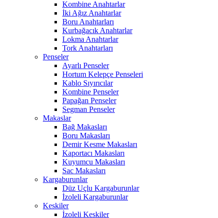
Kombine Anahtarlar
İki Ağız Anahtarlar
Boru Anahtarları
Kurbağacık Anahtarlar
Lokma Anahtarlar
Tork Anahtarları
Penseler
Ayarlı Penseler
Hortum Kelepçe Penseleri
Kablo Sıyırıcılar
Kombine Penseler
Papağan Penseler
Segman Penseler
Makaslar
Bağ Makasları
Boru Makasları
Demir Kesme Makasları
Kaportacı Makasları
Kuyumcu Makasları
Sac Makasları
Kargaburunlar
Düz Uçlu Kargaburunlar
İzoleli Kargaburunlar
Keskiler
İzoleli Keskiler