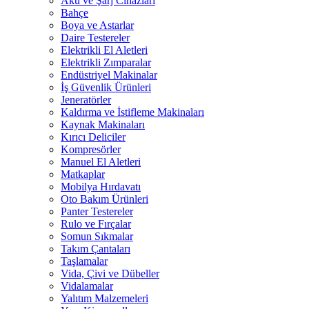
Akü ve Şarj Cihazları
Bahçe
Boya ve Astarlar
Daire Testereler
Elektrikli El Aletleri
Elektrikli Zımparalar
Endüstriyel Makinalar
İş Güvenlik Ürünleri
Jeneratörler
Kaldırma ve İstifleme Makinaları
Kaynak Makinaları
Kırıcı Deliciler
Kompresörler
Manuel El Aletleri
Matkaplar
Mobilya Hırdavatı
Oto Bakım Ürünleri
Panter Testereler
Rulo ve Fırçalar
Somun Sıkmalar
Takım Çantaları
Taşlamalar
Vida, Çivi ve Dübeller
Vidalamalar
Yalıtım Malzemeleri