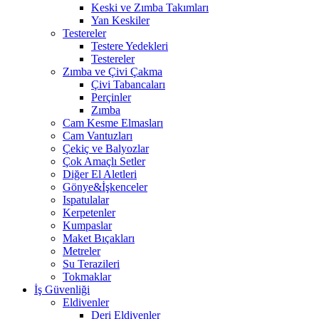
Keski ve Zımba Takımları
Yan Keskiler
Testereler
Testere Yedekleri
Testereler
Zımba ve Çivi Çakma
Çivi Tabancaları
Perçinler
Zımba
Cam Kesme Elmasları
Cam Vantuzları
Çekiç ve Balyozlar
Çok Amaçlı Setler
Diğer El Aletleri
Gönye&İşkenceler
Ispatulalar
Kerpetenler
Kumpaslar
Maket Bıçakları
Metreler
Su Terazileri
Tokmaklar
İş Güvenliği
Eldivenler
Deri Eldivenler