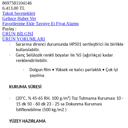
8697581104146
6.413,00 TL
Taksit Seçenekleri
Gelince Haber Ver
Favorilerime Ekle
Tavsiye Et
Fiyat Alarmı
Paylaş :
ÜRÜN BİLGİSİ
ÜRÜN YORUMLARI
·
Sararma direnci durumunda HP501 sertleştirici ile birlikte
kullanılabilir.
·
Genç Selülozik renkli boyalar ile %5 (ağırlıkça) kadar
renklendirilebilir.
·
Dolgun film • Yüksek ve kalıcı parlaklık • Çok iyi
yayılma
KURUMA SÜRESİ
·
(20˚C, % 45-65 RH, 100 g/m²) Toz Tutmama Kuruması 10 -
15 dk 50 - 60 dk 23 - 25 sa Dokunma Kuruması
İstiflenebilme (500 kg/m2 )
YÜZEY HAZIRLAMA