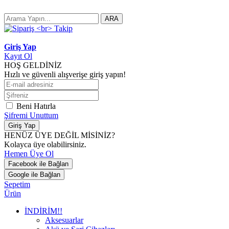
ARA
Giriş Yap
Kayıt Ol
HOŞ GELDİNİZ
Hızlı ve güvenli alışverişe giriş yapın!
Beni Hatırla
Şifremi Unuttum
Giriş Yap
HENÜZ ÜYE DEĞİL MİSİNİZ?
Kolayca üye olabilirsiniz.
Hemen Üye Ol
Facebook ile Bağlan
Google ile Bağlan
Sepetim
Ürün
İNDİRİM!!
Aksesuarlar