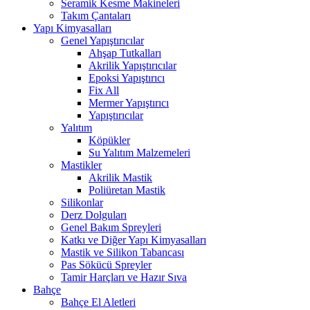
Seramik Kesme Makineleri
Takım Çantaları
Yapı Kimyasalları
Genel Yapıştırıcılar
Ahşap Tutkalları
Akrilik Yapıştırıcılar
Epoksi Yapıştırıcı
Fix All
Mermer Yapıştırıcı
Yapıştırıcılar
Yalıtım
Köpükler
Su Yalıtım Malzemeleri
Mastikler
Akrilik Mastik
Poliüretan Mastik
Silikonlar
Derz Dolguları
Genel Bakım Spreyleri
Katkı ve Diğer Yapı Kimyasalları
Mastik ve Silikon Tabancası
Pas Sökücü Spreyler
Tamir Harçları ve Hazır Sıva
Bahçe
Bahçe El Aletleri