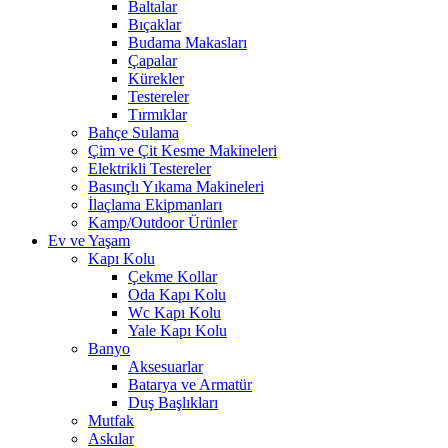
Baltalar
Bıçaklar
Budama Makasları
Çapalar
Kürekler
Testereler
Tırmıklar
Bahçe Sulama
Çim ve Çit Kesme Makineleri
Elektrikli Testereler
Basınçlı Yıkama Makineleri
İlaçlama Ekipmanları
Kamp/Outdoor Ürünler
Ev ve Yaşam
Kapı Kolu
Çekme Kollar
Oda Kapı Kolu
Wc Kapı Kolu
Yale Kapı Kolu
Banyo
Aksesuarlar
Batarya ve Armatür
Duş Başlıkları
Mutfak
Askılar