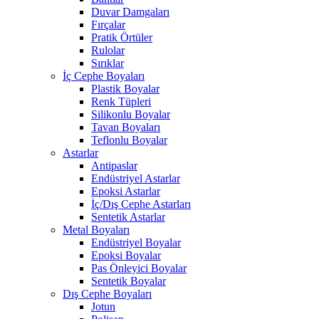
Duvar Damgaları
Fırçalar
Pratik Örtüler
Rulolar
Sırıklar
İç Cephe Boyaları
Plastik Boyalar
Renk Tüpleri
Silikonlu Boyalar
Tavan Boyaları
Teflonlu Boyalar
Astarlar
Antipaslar
Endüstriyel Astarlar
Epoksi Astarlar
İç/Dış Cephe Astarları
Sentetik Astarlar
Metal Boyaları
Endüstriyel Boyalar
Epoksi Boyalar
Pas Önleyici Boyalar
Sentetik Boyalar
Dış Cephe Boyaları
Jotun