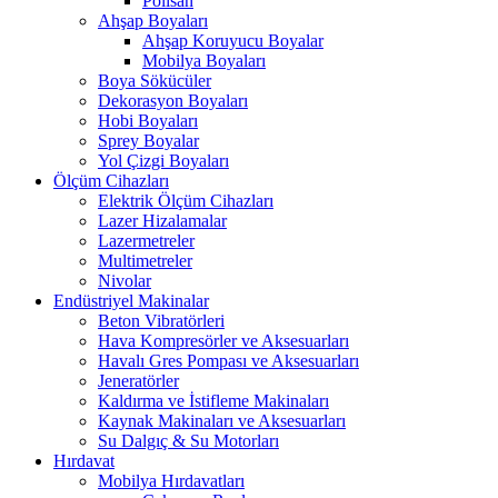
Polisan
Ahşap Boyaları
Ahşap Koruyucu Boyalar
Mobilya Boyaları
Boya Sökücüler
Dekorasyon Boyaları
Hobi Boyaları
Sprey Boyalar
Yol Çizgi Boyaları
Ölçüm Cihazları
Elektrik Ölçüm Cihazları
Lazer Hizalamalar
Lazermetreler
Multimetreler
Nivolar
Endüstriyel Makinalar
Beton Vibratörleri
Hava Kompresörler ve Aksesuarları
Havalı Gres Pompası ve Aksesuarları
Jeneratörler
Kaldırma ve İstifleme Makinaları
Kaynak Makinaları ve Aksesuarları
Su Dalgıç & Su Motorları
Hırdavat
Mobilya Hırdavatları