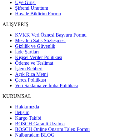
Üye Girişi
Şifremi Unuttum
Havale Bildirim Formu
ALIŞVERİŞ
KVKK Veri Öznesi Başvuru Formu
Mesafeli Satış Sözleşmesi
Gizlilik ve Güvenlik
İade Şartları
Kişisel Veriler Politikası
Ödeme ve Teslimat
İşlem Rehberi
Açık Rıza Metni
Çerez Politikası
Veri Saklama ve İmha Politikası
KURUMSAL
Hakkımızda
İletişim
Kargo Takibi
BOSCH Garanti Uzatma
BOSCH Online Onarım Talep Formu
Nalburadam BLOG