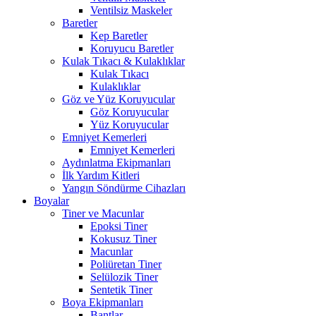
Ventilsiz Maskeler
Baretler
Kep Baretler
Koruyucu Baretler
Kulak Tıkacı & Kulaklıklar
Kulak Tıkacı
Kulaklıklar
Göz ve Yüz Koruyucular
Göz Koruyucular
Yüz Koruyucular
Emniyet Kemerleri
Emniyet Kemerleri
Aydınlatma Ekipmanları
İlk Yardım Kitleri
Yangın Söndürme Cihazları
Boyalar
Tiner ve Macunlar
Epoksi Tiner
Kokusuz Tiner
Macunlar
Poliüretan Tiner
Selülozik Tiner
Sentetik Tiner
Boya Ekipmanları
Bantlar