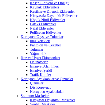
Kasap Eldiveni ve Önlüğü
Kaynak Eldivenleri
Kesilmeye Dirençli Eldivenler
Kimyasala Dayanıklı Eldivenler
Köpük Nitril Eldivenler
Lateks Eldivenler
Nitril Eldivenler
Poliüretan Eldivenler
Koruyucu Giysi ve Tulumlar
İkaz Yelekleri
Pantolon ve Ceketler
Tulumlar
Yağmurluk
İkaz ve Uyarı Ekipmanları
Delinatörler
Emniyet Alan Filesi
Emniyet Şeridi
Trafik Koniler
Koruyucu Ayakkabılar ve Çizmeler
Çizmeler
Diz Koruyucu
Koruyucu Ayakkabılar
Solunum Maskeleri
Kimyasal Dayanımlı Maskeler
Ventilli Maskeler