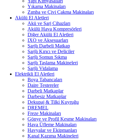
Yapı Kimyasalları
Yıkama Makinaları
Zımba ve Çivi Çakma Makinaları
Akülü El Aletleri
Akü ve Şarj Cihazları
Akülü Hava Kompresörleri
Diğer Akülü El Aletleri
IXO ve Aksesuarları
Şarjlı Darbeli Matkap
Şarjlı Kırıcı ve Deliciler
Şarjlı Somun Sıkma
Şarjlı Taşlama Makineleri
Şarjlı Vidalama
Elektrikli El Aletleri
Boya Tabancaları
Daire Testereler
Darbeli Matkaplar
Darbesiz Matkaplar
Dekupaj & Tilki Kuyruğu
DREMEL
Freze Makinaları
Gönye ve Profil Kesme Makinaları
Hava Üfleme Makinaları
Havyalar ve Ekipmanları
Kanal Kazıma Makineleri