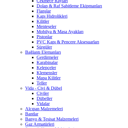
Çekmece Rayları
Dolap & Raf Sabitleme Ekipmanları
Flanşlar
Kapı Hidrolikleri
Kilitler
Menteşeler
Mobilya & Masa Ayakları
Pistonlar
PVC Kapı & Pencere Aksesuarları
Sürgüler
Bağlantı Elemanları
Gerdirmeler
Karabinalar
Kelepçeler
Klemensler
Mapa Kilitler
Teller
Vida - Çivi & Dübel
Çiviler
Dübeller
Vidalar
Alçıpan Malzemeleri
Bantlar
Banyo & Tesisat Malzemeleri
Gaz Armatürleri