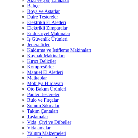
Akü ve Şarj Cihazları
Bahçe
Boya ve Astarlar
Daire Testereler
Elektrikli El Aletleri
Elektrikli Zımparalar
Endüstriyel Makinalar
İş Güvenlik Ürünleri
Jeneratörler
Kaldırma ve İstifleme Makinaları
Kaynak Makinaları
Kırıcı Deliciler
Kompresörler
Manuel El Aletleri
Matkaplar
Mobilya Hırdavatı
Oto Bakım Ürünleri
Panter Testereler
Rulo ve Fırçalar
Somun Sıkmalar
Takım Çantaları
Taşlamalar
Vida, Çivi ve Dübeller
Vidalamalar
Yalıtım Malzemeleri