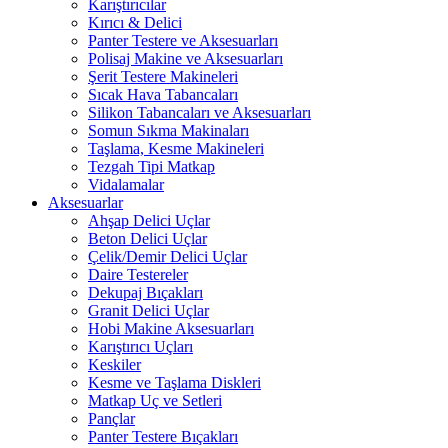
Karıştırıcılar
Kırıcı & Delici
Panter Testere ve Aksesuarları
Polisaj Makine ve Aksesuarları
Şerit Testere Makineleri
Sıcak Hava Tabancaları
Silikon Tabancaları ve Aksesuarları
Somun Sıkma Makinaları
Taşlama, Kesme Makineleri
Tezgah Tipi Matkap
Vidalamalar
Aksesuarlar
Ahşap Delici Uçlar
Beton Delici Uçlar
Çelik/Demir Delici Uçlar
Daire Testereler
Dekupaj Bıçakları
Granit Delici Uçlar
Hobi Makine Aksesuarları
Karıştırıcı Uçları
Keskiler
Kesme ve Taşlama Diskleri
Matkap Uç ve Setleri
Pançlar
Panter Testere Bıçakları