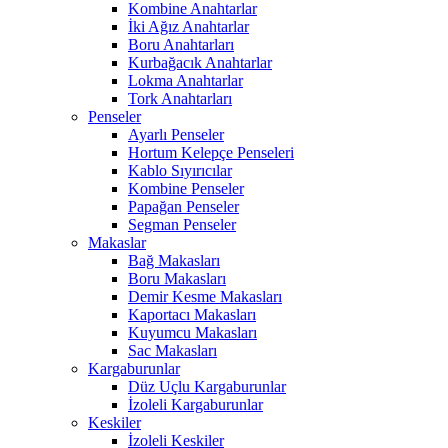
Kombine Anahtarlar
İki Ağız Anahtarlar
Boru Anahtarları
Kurbağacık Anahtarlar
Lokma Anahtarlar
Tork Anahtarları
Penseler
Ayarlı Penseler
Hortum Kelepçe Penseleri
Kablo Sıyırıcılar
Kombine Penseler
Papağan Penseler
Segman Penseler
Makaslar
Bağ Makasları
Boru Makasları
Demir Kesme Makasları
Kaportacı Makasları
Kuyumcu Makasları
Sac Makasları
Kargaburunlar
Düz Uçlu Kargaburunlar
İzoleli Kargaburunlar
Keskiler
İzoleli Keskiler