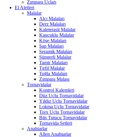
Zımpara Uçları
El Aletleri
Malalar
Alçı Malaları
Derz Malaları
Kaleterasit Malalar
Kauçuklu Malalar
Köşe Malaları
Şap Malaları
Seramik Malaları
Süngerli Malalar
Tamir Malaları
Tırfıl Malalar
Tuğla Malaları
Zımpara Malası
Tornavidalar
Kontrol Kalemleri
Düz Uçlu Tornavidalar
Yıldız Uçlu Tornavidalar
Lokma Uçlu Tornavidalar
Torx Uçlu Tornavidalar
Bits Tutucu Tornavidalar
Tornavida Setleri
Anahtarlar
Allen Anahtarlar