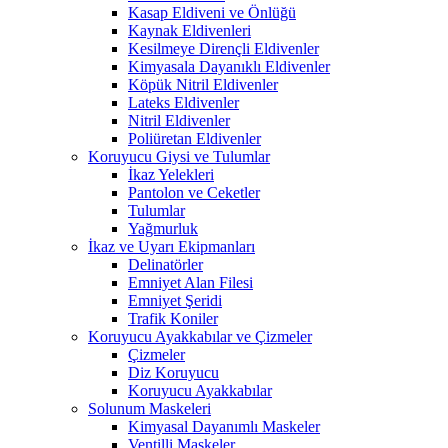
Kasap Eldiveni ve Önlüğü
Kaynak Eldivenleri
Kesilmeye Dirençli Eldivenler
Kimyasala Dayanıklı Eldivenler
Köpük Nitril Eldivenler
Lateks Eldivenler
Nitril Eldivenler
Poliüretan Eldivenler
Koruyucu Giysi ve Tulumlar
İkaz Yelekleri
Pantolon ve Ceketler
Tulumlar
Yağmurluk
İkaz ve Uyarı Ekipmanları
Delinatörler
Emniyet Alan Filesi
Emniyet Şeridi
Trafik Koniler
Koruyucu Ayakkabılar ve Çizmeler
Çizmeler
Diz Koruyucu
Koruyucu Ayakkabılar
Solunum Maskeleri
Kimyasal Dayanımlı Maskeler
Ventilli Maskeler