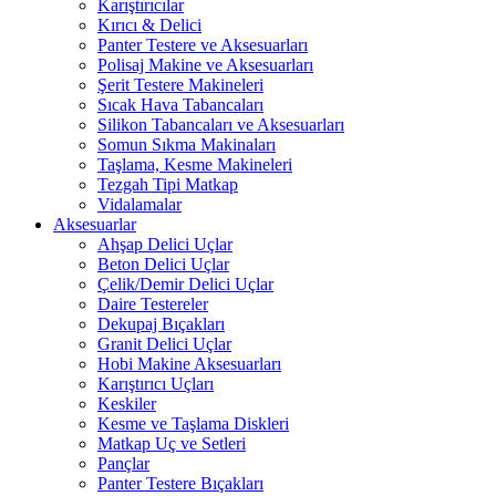
Karıştırıcılar
Kırıcı & Delici
Panter Testere ve Aksesuarları
Polisaj Makine ve Aksesuarları
Şerit Testere Makineleri
Sıcak Hava Tabancaları
Silikon Tabancaları ve Aksesuarları
Somun Sıkma Makinaları
Taşlama, Kesme Makineleri
Tezgah Tipi Matkap
Vidalamalar
Aksesuarlar
Ahşap Delici Uçlar
Beton Delici Uçlar
Çelik/Demir Delici Uçlar
Daire Testereler
Dekupaj Bıçakları
Granit Delici Uçlar
Hobi Makine Aksesuarları
Karıştırıcı Uçları
Keskiler
Kesme ve Taşlama Diskleri
Matkap Uç ve Setleri
Pançlar
Panter Testere Bıçakları