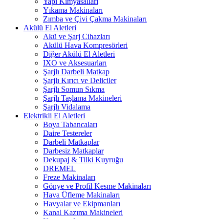
Yapı Kimyasalları
Yıkama Makinaları
Zımba ve Çivi Çakma Makinaları
Akülü El Aletleri
Akü ve Şarj Cihazları
Akülü Hava Kompresörleri
Diğer Akülü El Aletleri
IXO ve Aksesuarları
Şarjlı Darbeli Matkap
Şarjlı Kırıcı ve Deliciler
Şarjlı Somun Sıkma
Şarjlı Taşlama Makineleri
Şarjlı Vidalama
Elektrikli El Aletleri
Boya Tabancaları
Daire Testereler
Darbeli Matkaplar
Darbesiz Matkaplar
Dekupaj & Tilki Kuyruğu
DREMEL
Freze Makinaları
Gönye ve Profil Kesme Makinaları
Hava Üfleme Makinaları
Havyalar ve Ekipmanları
Kanal Kazıma Makineleri