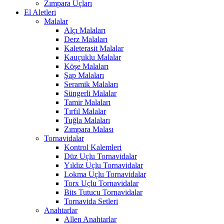
Zımpara Uçları
El Aletleri
Malalar
Alçı Malaları
Derz Malaları
Kaleterasit Malalar
Kauçuklu Malalar
Köşe Malaları
Şap Malaları
Seramik Malaları
Süngerli Malalar
Tamir Malaları
Tırfıl Malalar
Tuğla Malaları
Zımpara Malası
Tornavidalar
Kontrol Kalemleri
Düz Uçlu Tornavidalar
Yıldız Uçlu Tornavidalar
Lokma Uçlu Tornavidalar
Torx Uçlu Tornavidalar
Bits Tutucu Tornavidalar
Tornavida Setleri
Anahtarlar
Allen Anahtarlar