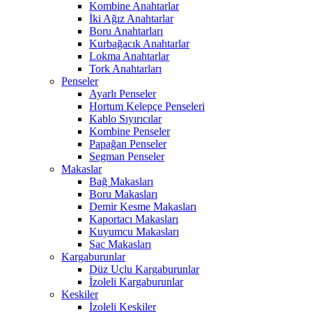
Kombine Anahtarlar
İki Ağız Anahtarlar
Boru Anahtarları
Kurbağacık Anahtarlar
Lokma Anahtarlar
Tork Anahtarları
Penseler
Ayarlı Penseler
Hortum Kelepçe Penseleri
Kablo Sıyırıcılar
Kombine Penseler
Papağan Penseler
Segman Penseler
Makaslar
Bağ Makasları
Boru Makasları
Demir Kesme Makasları
Kaportacı Makasları
Kuyumcu Makasları
Sac Makasları
Kargaburunlar
Düz Uçlu Kargaburunlar
İzoleli Kargaburunlar
Keskiler
İzoleli Keskiler