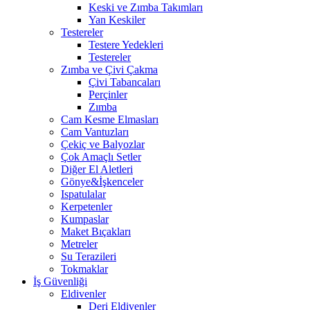
Keski ve Zımba Takımları
Yan Keskiler
Testereler
Testere Yedekleri
Testereler
Zımba ve Çivi Çakma
Çivi Tabancaları
Perçinler
Zımba
Cam Kesme Elmasları
Cam Vantuzları
Çekiç ve Balyozlar
Çok Amaçlı Setler
Diğer El Aletleri
Gönye&İşkenceler
Ispatulalar
Kerpetenler
Kumpaslar
Maket Bıçakları
Metreler
Su Terazileri
Tokmaklar
İş Güvenliği
Eldivenler
Deri Eldivenler