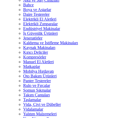
Akü ve Şarj Cihazları
Bahçe
Boya ve Astarlar
Daire Testereler
Elektrikli El Aletleri
Elektrikli Zımparalar
Endüstriyel Makinalar
İş Güvenlik Ürünleri
Jeneratörler
Kaldırma ve İstifleme Makinaları
Kaynak Makinaları
Kırıcı Deliciler
Kompresörler
Manuel El Aletleri
Matkaplar
Mobilya Hırdavatı
Oto Bakım Ürünleri
Panter Testereler
Rulo ve Fırçalar
Somun Sıkmalar
Takım Çantaları
Taşlamalar
Vida, Çivi ve Dübeller
Vidalamalar
Yalıtım Malzemeleri