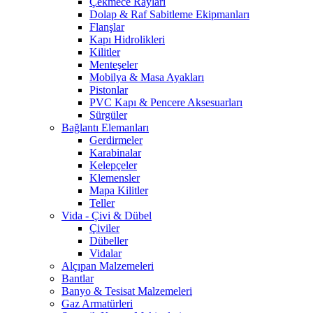
Çekmece Rayları
Dolap & Raf Sabitleme Ekipmanları
Flanşlar
Kapı Hidrolikleri
Kilitler
Menteşeler
Mobilya & Masa Ayakları
Pistonlar
PVC Kapı & Pencere Aksesuarları
Sürgüler
Bağlantı Elemanları
Gerdirmeler
Karabinalar
Kelepçeler
Klemensler
Mapa Kilitler
Teller
Vida - Çivi & Dübel
Çiviler
Dübeller
Vidalar
Alçıpan Malzemeleri
Bantlar
Banyo & Tesisat Malzemeleri
Gaz Armatürleri