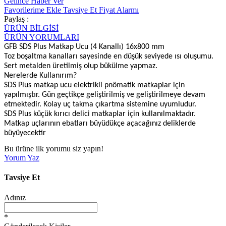
Gelince Haber Ver
Favorilerime Ekle
Tavsiye Et
Fiyat Alarmı
Paylaş :
ÜRÜN BİLGİSİ
ÜRÜN YORUMLARI
GFB SDS Plus Matkap Ucu (4 Kanallı) 16x800 mm
Toz boşaltma kanalları sayesinde en düşük seviyede ısı oluşumu.
Sert metalden üretilmiş olup bükülme yapmaz.
Nerelerde Kullanırım?
SDS Plus matkap ucu elektrikli pnömatik matkaplar için
yapılmıştır. Gün geçtikçe geliştirilmiş ve geliştirilmeye devam
etmektedir. Kolay uç takma çıkartma sistemine uyumludur.
SDS Plus küçük kırıcı delici matkaplar için kullanılmaktadır.
Matkap uçlarının ebatları büyüdükçe açacağınız deliklerde
büyüyecektir
Bu ürüne ilk yorumu siz yapın!
Yorum Yaz
Tavsiye Et
Adınız
*