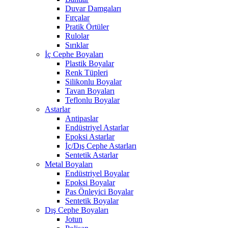
Duvar Damgaları
Fırçalar
Pratik Örtüler
Rulolar
Sırıklar
İç Cephe Boyaları
Plastik Boyalar
Renk Tüpleri
Silikonlu Boyalar
Tavan Boyaları
Teflonlu Boyalar
Astarlar
Antipaslar
Endüstriyel Astarlar
Epoksi Astarlar
İç/Dış Cephe Astarları
Sentetik Astarlar
Metal Boyaları
Endüstriyel Boyalar
Epoksi Boyalar
Pas Önleyici Boyalar
Sentetik Boyalar
Dış Cephe Boyaları
Jotun