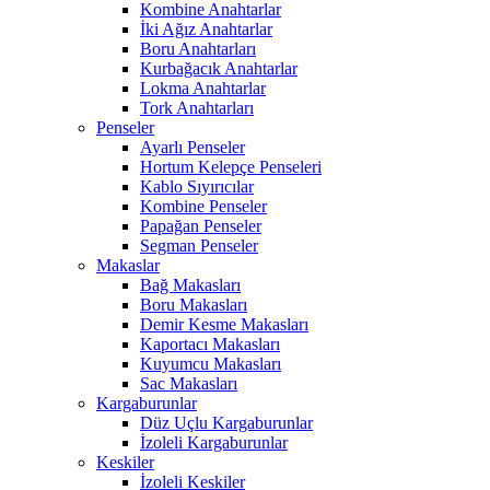
Kombine Anahtarlar
İki Ağız Anahtarlar
Boru Anahtarları
Kurbağacık Anahtarlar
Lokma Anahtarlar
Tork Anahtarları
Penseler
Ayarlı Penseler
Hortum Kelepçe Penseleri
Kablo Sıyırıcılar
Kombine Penseler
Papağan Penseler
Segman Penseler
Makaslar
Bağ Makasları
Boru Makasları
Demir Kesme Makasları
Kaportacı Makasları
Kuyumcu Makasları
Sac Makasları
Kargaburunlar
Düz Uçlu Kargaburunlar
İzoleli Kargaburunlar
Keskiler
İzoleli Keskiler