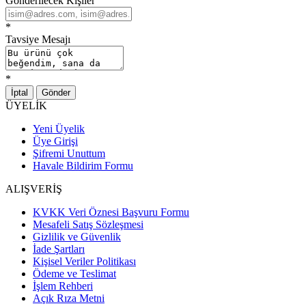
Gönderilecek Kişiler
*
Tavsiye Mesajı
*
İptal
Gönder
ÜYELİK
Yeni Üyelik
Üye Girişi
Şifremi Unuttum
Havale Bildirim Formu
ALIŞVERİŞ
KVKK Veri Öznesi Başvuru Formu
Mesafeli Satış Sözleşmesi
Gizlilik ve Güvenlik
İade Şartları
Kişisel Veriler Politikası
Ödeme ve Teslimat
İşlem Rehberi
Açık Rıza Metni