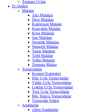
Zımpara Uçları
El Aletleri
Malalar
Alçı Malaları
Derz Malaları
Kaleterasit Malalar
Kauçuklu Malalar
Köşe Malaları
Şap Malaları
Seramik Malaları
Süngerli Malalar
Tamir Malaları
Tırfıl Malalar
Tuğla Malaları
Zımpara Malası
Tornavidalar
Kontrol Kalemleri
Düz Uçlu Tornavidalar
Yıldız Uçlu Tornavidalar
Lokma Uçlu Tornavidalar
Torx Uçlu Tornavidalar
Bits Tutucu Tornavidalar
Tornavida Setleri
Anahtarlar
Allen Anahtarlar