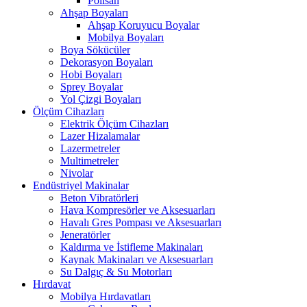
Polisan
Ahşap Boyaları
Ahşap Koruyucu Boyalar
Mobilya Boyaları
Boya Sökücüler
Dekorasyon Boyaları
Hobi Boyaları
Sprey Boyalar
Yol Çizgi Boyaları
Ölçüm Cihazları
Elektrik Ölçüm Cihazları
Lazer Hizalamalar
Lazermetreler
Multimetreler
Nivolar
Endüstriyel Makinalar
Beton Vibratörleri
Hava Kompresörler ve Aksesuarları
Havalı Gres Pompası ve Aksesuarları
Jeneratörler
Kaldırma ve İstifleme Makinaları
Kaynak Makinaları ve Aksesuarları
Su Dalgıç & Su Motorları
Hırdavat
Mobilya Hırdavatları