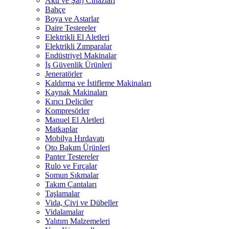
Akü ve Şarj Cihazları
Bahçe
Boya ve Astarlar
Daire Testereler
Elektrikli El Aletleri
Elektrikli Zımparalar
Endüstriyel Makinalar
İş Güvenlik Ürünleri
Jeneratörler
Kaldırma ve İstifleme Makinaları
Kaynak Makinaları
Kırıcı Deliciler
Kompresörler
Manuel El Aletleri
Matkaplar
Mobilya Hırdavatı
Oto Bakım Ürünleri
Panter Testereler
Rulo ve Fırçalar
Somun Sıkmalar
Takım Çantaları
Taşlamalar
Vida, Çivi ve Dübeller
Vidalamalar
Yalıtım Malzemeleri