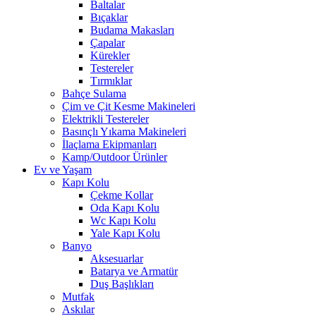
Baltalar
Bıçaklar
Budama Makasları
Çapalar
Kürekler
Testereler
Tırmıklar
Bahçe Sulama
Çim ve Çit Kesme Makineleri
Elektrikli Testereler
Basınçlı Yıkama Makineleri
İlaçlama Ekipmanları
Kamp/Outdoor Ürünler
Ev ve Yaşam
Kapı Kolu
Çekme Kollar
Oda Kapı Kolu
Wc Kapı Kolu
Yale Kapı Kolu
Banyo
Aksesuarlar
Batarya ve Armatür
Duş Başlıkları
Mutfak
Askılar