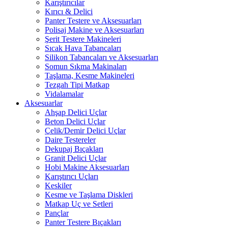
Karıştırıcılar
Kırıcı & Delici
Panter Testere ve Aksesuarları
Polisaj Makine ve Aksesuarları
Şerit Testere Makineleri
Sıcak Hava Tabancaları
Silikon Tabancaları ve Aksesuarları
Somun Sıkma Makinaları
Taşlama, Kesme Makineleri
Tezgah Tipi Matkap
Vidalamalar
Aksesuarlar
Ahşap Delici Uçlar
Beton Delici Uçlar
Çelik/Demir Delici Uçlar
Daire Testereler
Dekupaj Bıçakları
Granit Delici Uçlar
Hobi Makine Aksesuarları
Karıştırıcı Uçları
Keskiler
Kesme ve Taşlama Diskleri
Matkap Uç ve Setleri
Pançlar
Panter Testere Bıçakları