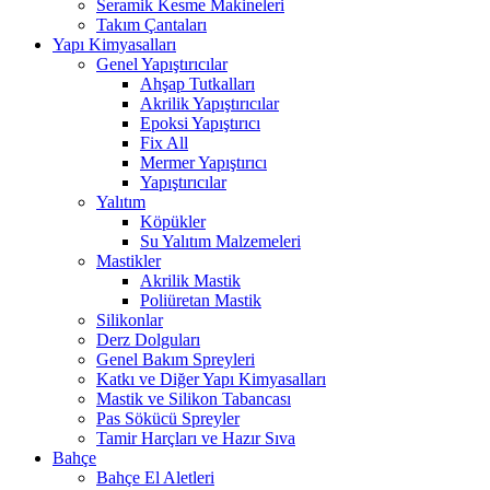
Seramik Kesme Makineleri
Takım Çantaları
Yapı Kimyasalları
Genel Yapıştırıcılar
Ahşap Tutkalları
Akrilik Yapıştırıcılar
Epoksi Yapıştırıcı
Fix All
Mermer Yapıştırıcı
Yapıştırıcılar
Yalıtım
Köpükler
Su Yalıtım Malzemeleri
Mastikler
Akrilik Mastik
Poliüretan Mastik
Silikonlar
Derz Dolguları
Genel Bakım Spreyleri
Katkı ve Diğer Yapı Kimyasalları
Mastik ve Silikon Tabancası
Pas Sökücü Spreyler
Tamir Harçları ve Hazır Sıva
Bahçe
Bahçe El Aletleri