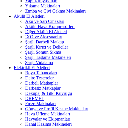
Yapı Kimyasalları
Yıkama Makinaları
Zımba ve Çivi Çakma Makinaları
Akülü El Aletleri
Akü ve Şarj Cihazları
Akülü Hava Kompresörleri
Diğer Akülü El Aletleri
IXO ve Aksesuarları
Şarjlı Darbeli Matkap
Şarjlı Kırıcı ve Deliciler
Şarjlı Somun Sıkma
Şarjlı Taşlama Makineleri
Şarjlı Vidalama
Elektrikli El Aletleri
Boya Tabancaları
Daire Testereler
Darbeli Matkaplar
Darbesiz Matkaplar
Dekupaj & Tilki Kuyruğu
DREMEL
Freze Makinaları
Gönye ve Profil Kesme Makinaları
Hava Üfleme Makinaları
Havyalar ve Ekipmanları
Kanal Kazıma Makineleri