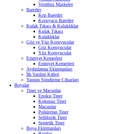
Ventilsiz Maskeler
Baretler
Kep Baretler
Koruyucu Baretler
Kulak Tıkacı & Kulaklıklar
Kulak Tıkacı
Kulaklıklar
Göz ve Yüz Koruyucular
Göz Koruyucular
Yüz Koruyucular
Emniyet Kemerleri
Emniyet Kemerleri
Aydınlatma Ekipmanları
İlk Yardım Kitleri
Yangın Söndürme Cihazları
Boyalar
Tiner ve Macunlar
Epoksi Tiner
Kokusuz Tiner
Macunlar
Poliüretan Tiner
Selülozik Tiner
Sentetik Tiner
Boya Ekipmanları
Bantlar