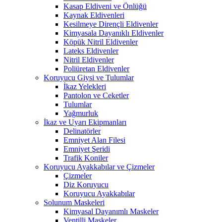
Kasap Eldiveni ve Önlüğü
Kaynak Eldivenleri
Kesilmeye Dirençli Eldivenler
Kimyasala Dayanıklı Eldivenler
Köpük Nitril Eldivenler
Lateks Eldivenler
Nitril Eldivenler
Poliüretan Eldivenler
Koruyucu Giysi ve Tulumlar
İkaz Yelekleri
Pantolon ve Ceketler
Tulumlar
Yağmurluk
İkaz ve Uyarı Ekipmanları
Delinatörler
Emniyet Alan Filesi
Emniyet Şeridi
Trafik Koniler
Koruyucu Ayakkabılar ve Çizmeler
Çizmeler
Diz Koruyucu
Koruyucu Ayakkabılar
Solunum Maskeleri
Kimyasal Dayanımlı Maskeler
Ventilli Maskeler