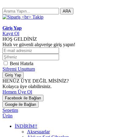
ARA
Giriş Yap
Kayıt Ol
HOŞ GELDİNİZ
Hızlı ve güvenli alışverişe giriş yapın!
Beni Hatırla
Şifremi Unuttum
Giriş Yap
HENÜZ ÜYE DEĞİL MİSİNİZ?
Kolayca üye olabilirsiniz.
Hemen Üye Ol
Facebook ile Bağlan
Google ile Bağlan
Sepetim
Ürün
İNDİRİM!!
Aksesuarlar