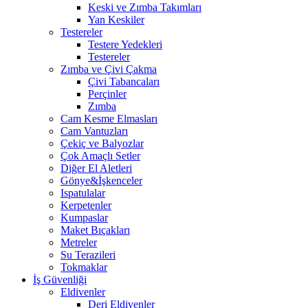
Keski ve Zımba Takımları
Yan Keskiler
Testereler
Testere Yedekleri
Testereler
Zımba ve Çivi Çakma
Çivi Tabancaları
Perçinler
Zımba
Cam Kesme Elmasları
Cam Vantuzları
Çekiç ve Balyozlar
Çok Amaçlı Setler
Diğer El Aletleri
Gönye&İşkenceler
Ispatulalar
Kerpetenler
Kumpaslar
Maket Bıçakları
Metreler
Su Terazileri
Tokmaklar
İş Güvenliği
Eldivenler
Deri Eldivenler