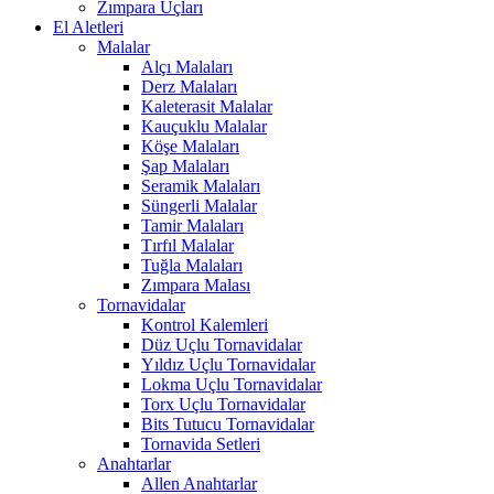
Zımpara Uçları
El Aletleri
Malalar
Alçı Malaları
Derz Malaları
Kaleterasit Malalar
Kauçuklu Malalar
Köşe Malaları
Şap Malaları
Seramik Malaları
Süngerli Malalar
Tamir Malaları
Tırfıl Malalar
Tuğla Malaları
Zımpara Malası
Tornavidalar
Kontrol Kalemleri
Düz Uçlu Tornavidalar
Yıldız Uçlu Tornavidalar
Lokma Uçlu Tornavidalar
Torx Uçlu Tornavidalar
Bits Tutucu Tornavidalar
Tornavida Setleri
Anahtarlar
Allen Anahtarlar