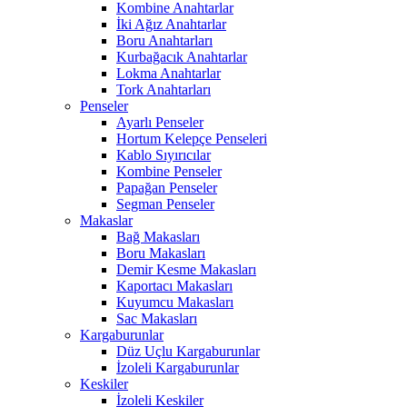
Kombine Anahtarlar
İki Ağız Anahtarlar
Boru Anahtarları
Kurbağacık Anahtarlar
Lokma Anahtarlar
Tork Anahtarları
Penseler
Ayarlı Penseler
Hortum Kelepçe Penseleri
Kablo Sıyırıcılar
Kombine Penseler
Papağan Penseler
Segman Penseler
Makaslar
Bağ Makasları
Boru Makasları
Demir Kesme Makasları
Kaportacı Makasları
Kuyumcu Makasları
Sac Makasları
Kargaburunlar
Düz Uçlu Kargaburunlar
İzoleli Kargaburunlar
Keskiler
İzoleli Keskiler