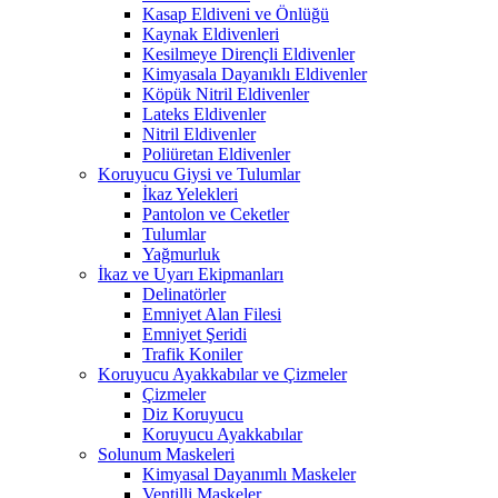
Kasap Eldiveni ve Önlüğü
Kaynak Eldivenleri
Kesilmeye Dirençli Eldivenler
Kimyasala Dayanıklı Eldivenler
Köpük Nitril Eldivenler
Lateks Eldivenler
Nitril Eldivenler
Poliüretan Eldivenler
Koruyucu Giysi ve Tulumlar
İkaz Yelekleri
Pantolon ve Ceketler
Tulumlar
Yağmurluk
İkaz ve Uyarı Ekipmanları
Delinatörler
Emniyet Alan Filesi
Emniyet Şeridi
Trafik Koniler
Koruyucu Ayakkabılar ve Çizmeler
Çizmeler
Diz Koruyucu
Koruyucu Ayakkabılar
Solunum Maskeleri
Kimyasal Dayanımlı Maskeler
Ventilli Maskeler