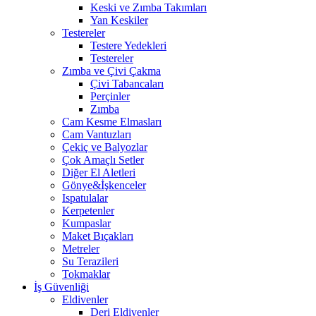
Keski ve Zımba Takımları
Yan Keskiler
Testereler
Testere Yedekleri
Testereler
Zımba ve Çivi Çakma
Çivi Tabancaları
Perçinler
Zımba
Cam Kesme Elmasları
Cam Vantuzları
Çekiç ve Balyozlar
Çok Amaçlı Setler
Diğer El Aletleri
Gönye&İşkenceler
Ispatulalar
Kerpetenler
Kumpaslar
Maket Bıçakları
Metreler
Su Terazileri
Tokmaklar
İş Güvenliği
Eldivenler
Deri Eldivenler