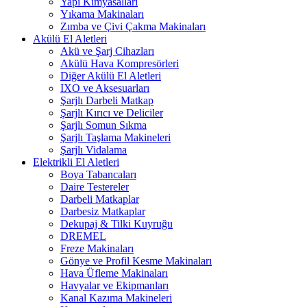
Yapı Kimyasalları
Yıkama Makinaları
Zımba ve Çivi Çakma Makinaları
Akülü El Aletleri
Akü ve Şarj Cihazları
Akülü Hava Kompresörleri
Diğer Akülü El Aletleri
IXO ve Aksesuarları
Şarjlı Darbeli Matkap
Şarjlı Kırıcı ve Deliciler
Şarjlı Somun Sıkma
Şarjlı Taşlama Makineleri
Şarjlı Vidalama
Elektrikli El Aletleri
Boya Tabancaları
Daire Testereler
Darbeli Matkaplar
Darbesiz Matkaplar
Dekupaj & Tilki Kuyruğu
DREMEL
Freze Makinaları
Gönye ve Profil Kesme Makinaları
Hava Üfleme Makinaları
Havyalar ve Ekipmanları
Kanal Kazıma Makineleri