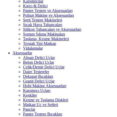
Karıştırıcılar
Kırıcı & Delici
Panter Testere ve Aksesuarları
Polisaj Makine ve Aksesuarları
Şerit Testere Makineleri
Sıcak Hava Tabancaları
Silikon Tabancaları ve Aksesuarları
Somun Sıkma Makinaları
Taşlama, Kesme Makineleri
Tezgah Tipi Matkap
Vidalamalar
Aksesuarlar
Ahşap Delici Uçlar
Beton Delici Uçlar
Çelik/Demir Delici Uçlar
Daire Testereler
Dekupaj Bıçakları
Granit Delici Uçlar
Hobi Makine Aksesuarları
Karıştırıcı Uçları
Keskiler
Kesme ve Taşlama Diskleri
Matkap Uç ve Setleri
Pançlar
Panter Testere Bıçakları