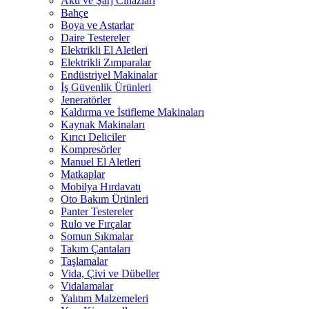
Akü ve Şarj Cihazları
Bahçe
Boya ve Astarlar
Daire Testereler
Elektrikli El Aletleri
Elektrikli Zımparalar
Endüstriyel Makinalar
İş Güvenlik Ürünleri
Jeneratörler
Kaldırma ve İstifleme Makinaları
Kaynak Makinaları
Kırıcı Deliciler
Kompresörler
Manuel El Aletleri
Matkaplar
Mobilya Hırdavatı
Oto Bakım Ürünleri
Panter Testereler
Rulo ve Fırçalar
Somun Sıkmalar
Takım Çantaları
Taşlamalar
Vida, Çivi ve Dübeller
Vidalamalar
Yalıtım Malzemeleri