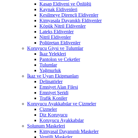
Kasap Eldiveni ve Önlüğü
Kaynak Eldivenleri
Kesilmeye Dirençli Eldivenler
Kimyasala Dayanıklı Eldivenler
Köpük Nitril Eldivenler
Lateks Eldivenler
Nitril Eldivenler
Poliüretan Eldivenler
Koruyucu Giysi ve Tulumlar
İkaz Yelekleri
Pantolon ve Ceketler
Tulumlar
Yağmurluk
İkaz ve Uyarı Ekipmanları
Delinatörler
Emniyet Alan Filesi
Emniyet Şeridi
Trafik Koniler
Koruyucu Ayakkabılar ve Çizmeler
Çizmeler
Diz Koruyucu
Koruyucu Ayakkabılar
Solunum Maskeleri
Kimyasal Dayanımlı Maskeler
Ventilli Maskeler