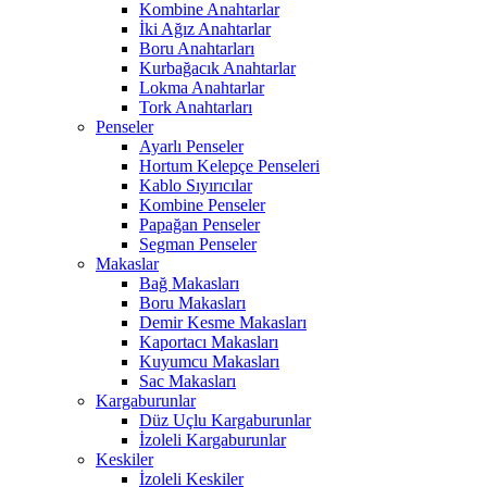
Kombine Anahtarlar
İki Ağız Anahtarlar
Boru Anahtarları
Kurbağacık Anahtarlar
Lokma Anahtarlar
Tork Anahtarları
Penseler
Ayarlı Penseler
Hortum Kelepçe Penseleri
Kablo Sıyırıcılar
Kombine Penseler
Papağan Penseler
Segman Penseler
Makaslar
Bağ Makasları
Boru Makasları
Demir Kesme Makasları
Kaportacı Makasları
Kuyumcu Makasları
Sac Makasları
Kargaburunlar
Düz Uçlu Kargaburunlar
İzoleli Kargaburunlar
Keskiler
İzoleli Keskiler