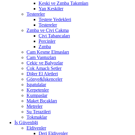
Keski ve Zımba Takımları
Yan Keskiler
Testereler
Testere Yedekleri
Testereler
Zımba ve Çivi Çakma
Çivi Tabancaları
Perçinler
Zımba
Cam Kesme Elmasları
Cam Vantuzları
Çekiç ve Balyozlar
Çok Amaçlı Setler
Diğer El Aletleri
Gönye&İşkenceler
Ispatulalar
Kerpetenler
Kumpaslar
Maket Bıçakları
Metreler
Su Terazileri
Tokmaklar
İş Güvenliği
Eldivenler
Deri Eldivenler