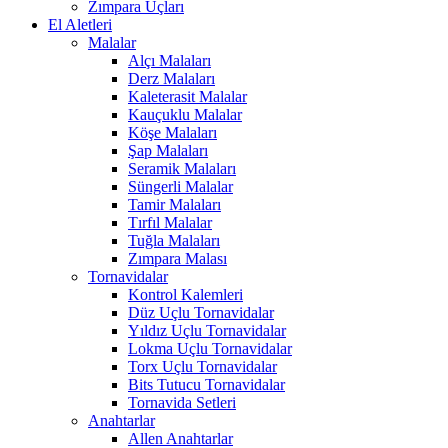
Zımpara Uçları
El Aletleri
Malalar
Alçı Malaları
Derz Malaları
Kaleterasit Malalar
Kauçuklu Malalar
Köşe Malaları
Şap Malaları
Seramik Malaları
Süngerli Malalar
Tamir Malaları
Tırfıl Malalar
Tuğla Malaları
Zımpara Malası
Tornavidalar
Kontrol Kalemleri
Düz Uçlu Tornavidalar
Yıldız Uçlu Tornavidalar
Lokma Uçlu Tornavidalar
Torx Uçlu Tornavidalar
Bits Tutucu Tornavidalar
Tornavida Setleri
Anahtarlar
Allen Anahtarlar