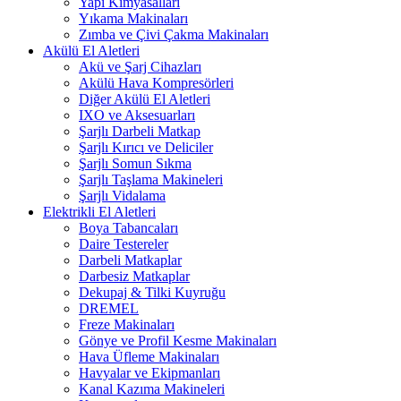
Yapı Kimyasalları
Yıkama Makinaları
Zımba ve Çivi Çakma Makinaları
Akülü El Aletleri
Akü ve Şarj Cihazları
Akülü Hava Kompresörleri
Diğer Akülü El Aletleri
IXO ve Aksesuarları
Şarjlı Darbeli Matkap
Şarjlı Kırıcı ve Deliciler
Şarjlı Somun Sıkma
Şarjlı Taşlama Makineleri
Şarjlı Vidalama
Elektrikli El Aletleri
Boya Tabancaları
Daire Testereler
Darbeli Matkaplar
Darbesiz Matkaplar
Dekupaj & Tilki Kuyruğu
DREMEL
Freze Makinaları
Gönye ve Profil Kesme Makinaları
Hava Üfleme Makinaları
Havyalar ve Ekipmanları
Kanal Kazıma Makineleri