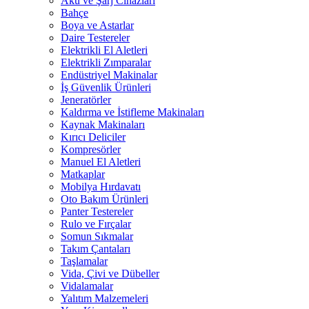
Akü ve Şarj Cihazları
Bahçe
Boya ve Astarlar
Daire Testereler
Elektrikli El Aletleri
Elektrikli Zımparalar
Endüstriyel Makinalar
İş Güvenlik Ürünleri
Jeneratörler
Kaldırma ve İstifleme Makinaları
Kaynak Makinaları
Kırıcı Deliciler
Kompresörler
Manuel El Aletleri
Matkaplar
Mobilya Hırdavatı
Oto Bakım Ürünleri
Panter Testereler
Rulo ve Fırçalar
Somun Sıkmalar
Takım Çantaları
Taşlamalar
Vida, Çivi ve Dübeller
Vidalamalar
Yalıtım Malzemeleri