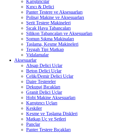
Karıştırıcılar
Kırıcı & Delici
Panter Testere ve Aksesuarları
Polisaj Makine ve Aksesuarları
Şerit Testere Makineleri
Sıcak Hava Tabancaları
Silikon Tabancaları ve Aksesuarları
Somun Sıkma Makinaları
Taşlama, Kesme Makineleri
Tezgah Tipi Matkap
Vidalamalar
Aksesuarlar
Ahşap Delici Uçlar
Beton Delici Uçlar
Çelik/Demir Delici Uçlar
Daire Testereler
Dekupaj Bıçakları
Granit Delici Uçlar
Hobi Makine Aksesuarları
Karıştırıcı Uçları
Keskiler
Kesme ve Taşlama Diskleri
Matkap Uç ve Setleri
Pançlar
Panter Testere Bıçakları