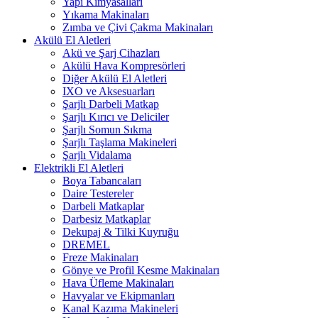
Yapı Kimyasalları
Yıkama Makinaları
Zımba ve Çivi Çakma Makinaları
Akülü El Aletleri
Akü ve Şarj Cihazları
Akülü Hava Kompresörleri
Diğer Akülü El Aletleri
IXO ve Aksesuarları
Şarjlı Darbeli Matkap
Şarjlı Kırıcı ve Deliciler
Şarjlı Somun Sıkma
Şarjlı Taşlama Makineleri
Şarjlı Vidalama
Elektrikli El Aletleri
Boya Tabancaları
Daire Testereler
Darbeli Matkaplar
Darbesiz Matkaplar
Dekupaj & Tilki Kuyruğu
DREMEL
Freze Makinaları
Gönye ve Profil Kesme Makinaları
Hava Üfleme Makinaları
Havyalar ve Ekipmanları
Kanal Kazıma Makineleri