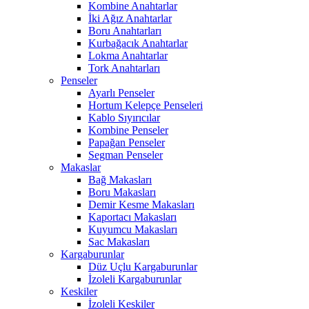
Kombine Anahtarlar
İki Ağız Anahtarlar
Boru Anahtarları
Kurbağacık Anahtarlar
Lokma Anahtarlar
Tork Anahtarları
Penseler
Ayarlı Penseler
Hortum Kelepçe Penseleri
Kablo Sıyırıcılar
Kombine Penseler
Papağan Penseler
Segman Penseler
Makaslar
Bağ Makasları
Boru Makasları
Demir Kesme Makasları
Kaportacı Makasları
Kuyumcu Makasları
Sac Makasları
Kargaburunlar
Düz Uçlu Kargaburunlar
İzoleli Kargaburunlar
Keskiler
İzoleli Keskiler