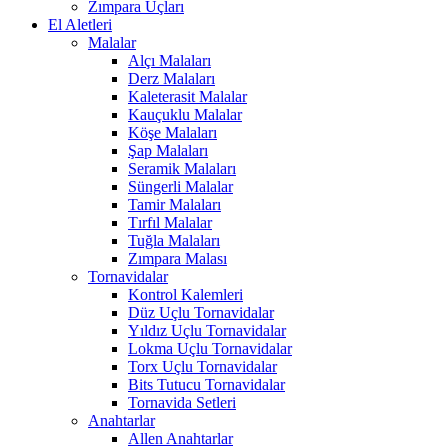
Zımpara Uçları
El Aletleri
Malalar
Alçı Malaları
Derz Malaları
Kaleterasit Malalar
Kauçuklu Malalar
Köşe Malaları
Şap Malaları
Seramik Malaları
Süngerli Malalar
Tamir Malaları
Tırfıl Malalar
Tuğla Malaları
Zımpara Malası
Tornavidalar
Kontrol Kalemleri
Düz Uçlu Tornavidalar
Yıldız Uçlu Tornavidalar
Lokma Uçlu Tornavidalar
Torx Uçlu Tornavidalar
Bits Tutucu Tornavidalar
Tornavida Setleri
Anahtarlar
Allen Anahtarlar