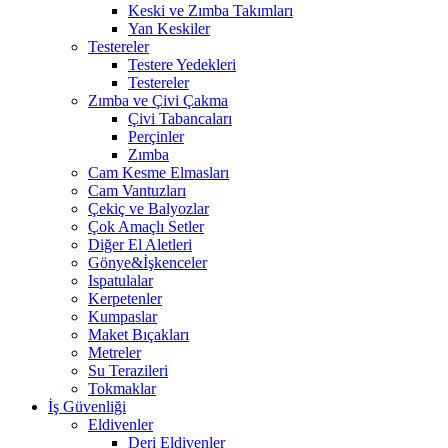
Keski ve Zımba Takımları
Yan Keskiler
Testereler
Testere Yedekleri
Testereler
Zımba ve Çivi Çakma
Çivi Tabancaları
Perçinler
Zımba
Cam Kesme Elmasları
Cam Vantuzları
Çekiç ve Balyozlar
Çok Amaçlı Setler
Diğer El Aletleri
Gönye&İşkenceler
Ispatulalar
Kerpetenler
Kumpaslar
Maket Bıçakları
Metreler
Su Terazileri
Tokmaklar
İş Güvenliği
Eldivenler
Deri Eldivenler