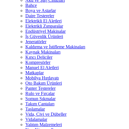
Akü ve Şarj Cihazları
Bahçe
Boya ve Astarlar
Daire Testereler
Elektrikli El Aletleri
Elektrikli Zımparalar
Endüstriyel Makinalar
İş Güvenlik Ürünleri
Jeneratörler
Kaldırma ve İstifleme Makinaları
Kaynak Makinaları
Kırıcı Deliciler
Kompresörler
Manuel El Aletleri
Matkaplar
Mobilya Hırdavatı
Oto Bakım Ürünleri
Panter Testereler
Rulo ve Fırçalar
Somun Sıkmalar
Takım Çantaları
Taşlamalar
Vida, Çivi ve Dübeller
Vidalamalar
Yalıtım Malzemeleri