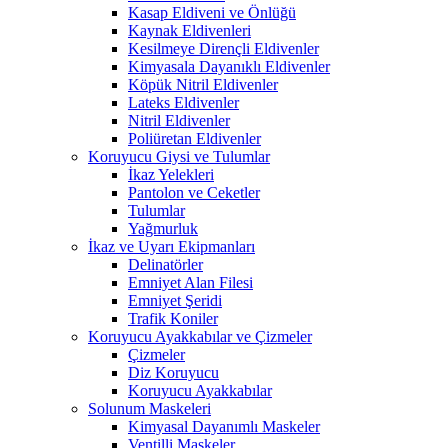
Kasap Eldiveni ve Önlüğü
Kaynak Eldivenleri
Kesilmeye Dirençli Eldivenler
Kimyasala Dayanıklı Eldivenler
Köpük Nitril Eldivenler
Lateks Eldivenler
Nitril Eldivenler
Poliüretan Eldivenler
Koruyucu Giysi ve Tulumlar
İkaz Yelekleri
Pantolon ve Ceketler
Tulumlar
Yağmurluk
İkaz ve Uyarı Ekipmanları
Delinatörler
Emniyet Alan Filesi
Emniyet Şeridi
Trafik Koniler
Koruyucu Ayakkabılar ve Çizmeler
Çizmeler
Diz Koruyucu
Koruyucu Ayakkabılar
Solunum Maskeleri
Kimyasal Dayanımlı Maskeler
Ventilli Maskeler