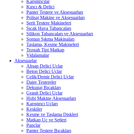
Karıştırıcılar
Kırıcı & Delici
Panter Testere ve Aksesuarları
Polisaj Makine ve Aksesuarları
Şerit Testere Makineleri
Sıcak Hava Tabancaları
Silikon Tabancaları ve Aksesuarları
Somun Sıkma Makinaları
Taşlama, Kesme Makineleri
Tezgah Tipi Matkap
Vidalamalar
Aksesuarlar
Ahşap Delici Uçlar
Beton Delici Uçlar
Çelik/Demir Delici Uçlar
Daire Testereler
Dekupaj Bıçakları
Granit Delici Uçlar
Hobi Makine Aksesuarları
Karıştırıcı Uçları
Keskiler
Kesme ve Taşlama Diskleri
Matkap Uç ve Setleri
Pançlar
Panter Testere Bıçakları