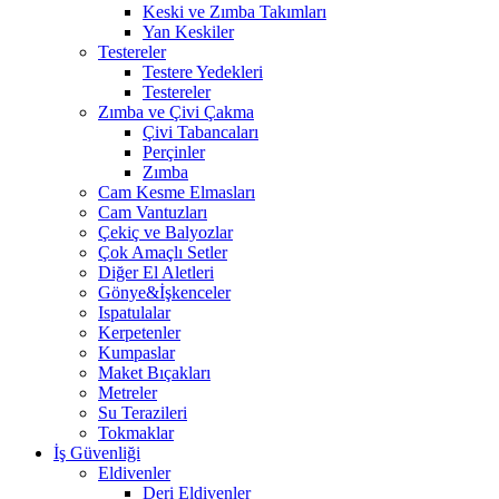
Keski ve Zımba Takımları
Yan Keskiler
Testereler
Testere Yedekleri
Testereler
Zımba ve Çivi Çakma
Çivi Tabancaları
Perçinler
Zımba
Cam Kesme Elmasları
Cam Vantuzları
Çekiç ve Balyozlar
Çok Amaçlı Setler
Diğer El Aletleri
Gönye&İşkenceler
Ispatulalar
Kerpetenler
Kumpaslar
Maket Bıçakları
Metreler
Su Terazileri
Tokmaklar
İş Güvenliği
Eldivenler
Deri Eldivenler