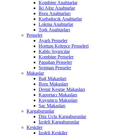
Kombine Anahtarlar
İki Ağız Anahtarlar
Boru Anahtarları
Kurbağacık Anahtarlar
Lokma Anahtarlar
Tork Anahtarları
Penseler
Ayarlı Penseler
Hortum Kelepçe Penseleri
Kablo Sıyırıcılar
Kombine Penseler
Papağan Penseler
Segman Penseler
Makaslar
Bağ Makasları
Boru Makasları
Demir Kesme Makasları
Kaportacı Makasları
Kuyumcu Makasları
Sac Makasları
Kargaburunlar
Düz Uçlu Kargaburunlar
İzoleli Kargaburunlar
Keskiler
İzoleli Keskiler