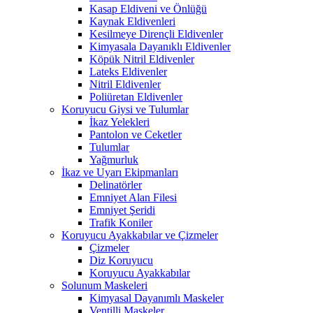
Kasap Eldiveni ve Önlüğü
Kaynak Eldivenleri
Kesilmeye Dirençli Eldivenler
Kimyasala Dayanıklı Eldivenler
Köpük Nitril Eldivenler
Lateks Eldivenler
Nitril Eldivenler
Poliüretan Eldivenler
Koruyucu Giysi ve Tulumlar
İkaz Yelekleri
Pantolon ve Ceketler
Tulumlar
Yağmurluk
İkaz ve Uyarı Ekipmanları
Delinatörler
Emniyet Alan Filesi
Emniyet Şeridi
Trafik Koniler
Koruyucu Ayakkabılar ve Çizmeler
Çizmeler
Diz Koruyucu
Koruyucu Ayakkabılar
Solunum Maskeleri
Kimyasal Dayanımlı Maskeler
Ventilli Maskeler