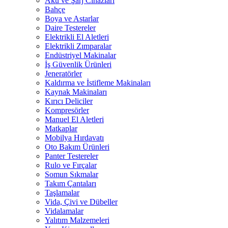
Akü ve Şarj Cihazları
Bahçe
Boya ve Astarlar
Daire Testereler
Elektrikli El Aletleri
Elektrikli Zımparalar
Endüstriyel Makinalar
İş Güvenlik Ürünleri
Jeneratörler
Kaldırma ve İstifleme Makinaları
Kaynak Makinaları
Kırıcı Deliciler
Kompresörler
Manuel El Aletleri
Matkaplar
Mobilya Hırdavatı
Oto Bakım Ürünleri
Panter Testereler
Rulo ve Fırçalar
Somun Sıkmalar
Takım Çantaları
Taşlamalar
Vida, Çivi ve Dübeller
Vidalamalar
Yalıtım Malzemeleri