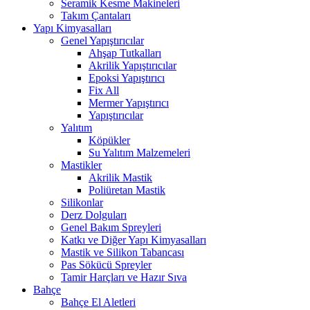
Seramik Kesme Makineleri
Takım Çantaları
Yapı Kimyasalları
Genel Yapıştırıcılar
Ahşap Tutkalları
Akrilik Yapıştırıcılar
Epoksi Yapıştırıcı
Fix All
Mermer Yapıştırıcı
Yapıştırıcılar
Yalıtım
Köpükler
Su Yalıtım Malzemeleri
Mastikler
Akrilik Mastik
Poliüretan Mastik
Silikonlar
Derz Dolguları
Genel Bakım Spreyleri
Katkı ve Diğer Yapı Kimyasalları
Mastik ve Silikon Tabancası
Pas Sökücü Spreyler
Tamir Harçları ve Hazır Sıva
Bahçe
Bahçe El Aletleri