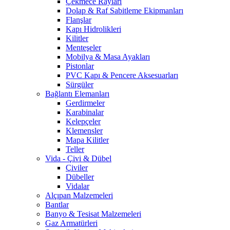
Çekmece Rayları
Dolap & Raf Sabitleme Ekipmanları
Flanşlar
Kapı Hidrolikleri
Kilitler
Menteşeler
Mobilya & Masa Ayakları
Pistonlar
PVC Kapı & Pencere Aksesuarları
Sürgüler
Bağlantı Elemanları
Gerdirmeler
Karabinalar
Kelepçeler
Klemensler
Mapa Kilitler
Teller
Vida - Çivi & Dübel
Çiviler
Dübeller
Vidalar
Alçıpan Malzemeleri
Bantlar
Banyo & Tesisat Malzemeleri
Gaz Armatürleri