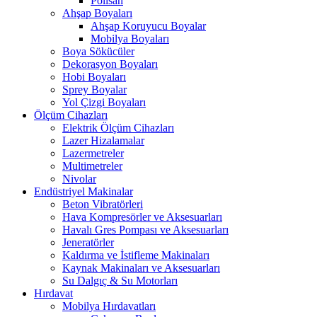
Polisan
Ahşap Boyaları
Ahşap Koruyucu Boyalar
Mobilya Boyaları
Boya Sökücüler
Dekorasyon Boyaları
Hobi Boyaları
Sprey Boyalar
Yol Çizgi Boyaları
Ölçüm Cihazları
Elektrik Ölçüm Cihazları
Lazer Hizalamalar
Lazermetreler
Multimetreler
Nivolar
Endüstriyel Makinalar
Beton Vibratörleri
Hava Kompresörler ve Aksesuarları
Havalı Gres Pompası ve Aksesuarları
Jeneratörler
Kaldırma ve İstifleme Makinaları
Kaynak Makinaları ve Aksesuarları
Su Dalgıç & Su Motorları
Hırdavat
Mobilya Hırdavatları