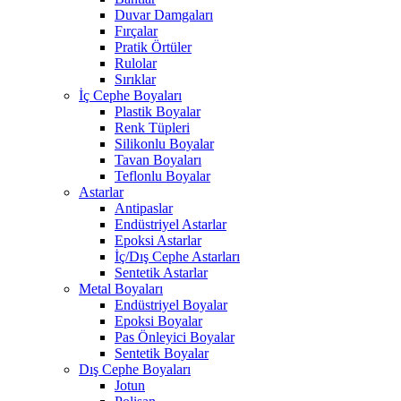
Duvar Damgaları
Fırçalar
Pratik Örtüler
Rulolar
Sırıklar
İç Cephe Boyaları
Plastik Boyalar
Renk Tüpleri
Silikonlu Boyalar
Tavan Boyaları
Teflonlu Boyalar
Astarlar
Antipaslar
Endüstriyel Astarlar
Epoksi Astarlar
İç/Dış Cephe Astarları
Sentetik Astarlar
Metal Boyaları
Endüstriyel Boyalar
Epoksi Boyalar
Pas Önleyici Boyalar
Sentetik Boyalar
Dış Cephe Boyaları
Jotun