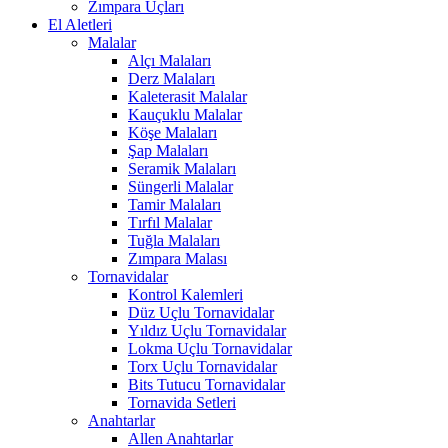
Zımpara Uçları
El Aletleri
Malalar
Alçı Malaları
Derz Malaları
Kaleterasit Malalar
Kauçuklu Malalar
Köşe Malaları
Şap Malaları
Seramik Malaları
Süngerli Malalar
Tamir Malaları
Tırfıl Malalar
Tuğla Malaları
Zımpara Malası
Tornavidalar
Kontrol Kalemleri
Düz Uçlu Tornavidalar
Yıldız Uçlu Tornavidalar
Lokma Uçlu Tornavidalar
Torx Uçlu Tornavidalar
Bits Tutucu Tornavidalar
Tornavida Setleri
Anahtarlar
Allen Anahtarlar