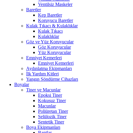
Ventilsiz Maskeler
Baretler
Kep Baretler
Koruyucu Baretler
Kulak Tıkacı & Kulaklıklar
Kulak Tıkacı
Kulaklıklar
Göz ve Yüz Koruyucular
Göz Koruyucular
Yüz Koruyucular
Emniyet Kemerleri
Emniyet Kemerleri
Aydınlatma Ekipmanları
İlk Yardım Kitleri
Yangın Söndürme Cihazları
Boyalar
Tiner ve Macunlar
Epoksi Tiner
Kokusuz Tiner
Macunlar
Poliüretan Tiner
Selülozik Tiner
Sentetik Tiner
Boya Ekipmanları
Bantlar