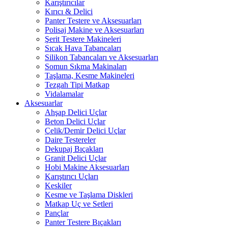
Karıştırıcılar
Kırıcı & Delici
Panter Testere ve Aksesuarları
Polisaj Makine ve Aksesuarları
Şerit Testere Makineleri
Sıcak Hava Tabancaları
Silikon Tabancaları ve Aksesuarları
Somun Sıkma Makinaları
Taşlama, Kesme Makineleri
Tezgah Tipi Matkap
Vidalamalar
Aksesuarlar
Ahşap Delici Uçlar
Beton Delici Uçlar
Çelik/Demir Delici Uçlar
Daire Testereler
Dekupaj Bıçakları
Granit Delici Uçlar
Hobi Makine Aksesuarları
Karıştırıcı Uçları
Keskiler
Kesme ve Taşlama Diskleri
Matkap Uç ve Setleri
Pançlar
Panter Testere Bıçakları