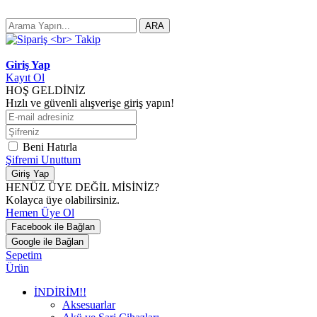
ARA
Giriş Yap
Kayıt Ol
HOŞ GELDİNİZ
Hızlı ve güvenli alışverişe giriş yapın!
Beni Hatırla
Şifremi Unuttum
Giriş Yap
HENÜZ ÜYE DEĞİL MİSİNİZ?
Kolayca üye olabilirsiniz.
Hemen Üye Ol
Facebook ile Bağlan
Google ile Bağlan
Sepetim
Ürün
İNDİRİM!!
Aksesuarlar