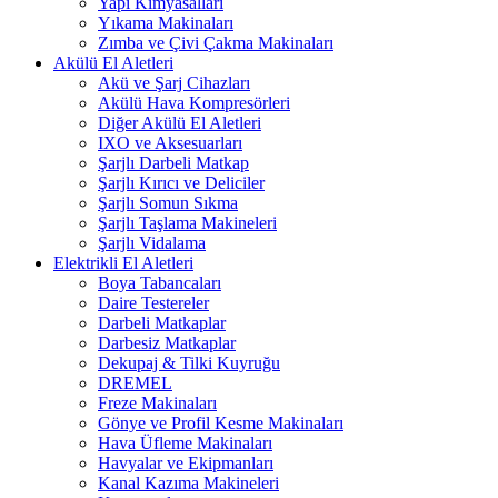
Yapı Kimyasalları
Yıkama Makinaları
Zımba ve Çivi Çakma Makinaları
Akülü El Aletleri
Akü ve Şarj Cihazları
Akülü Hava Kompresörleri
Diğer Akülü El Aletleri
IXO ve Aksesuarları
Şarjlı Darbeli Matkap
Şarjlı Kırıcı ve Deliciler
Şarjlı Somun Sıkma
Şarjlı Taşlama Makineleri
Şarjlı Vidalama
Elektrikli El Aletleri
Boya Tabancaları
Daire Testereler
Darbeli Matkaplar
Darbesiz Matkaplar
Dekupaj & Tilki Kuyruğu
DREMEL
Freze Makinaları
Gönye ve Profil Kesme Makinaları
Hava Üfleme Makinaları
Havyalar ve Ekipmanları
Kanal Kazıma Makineleri