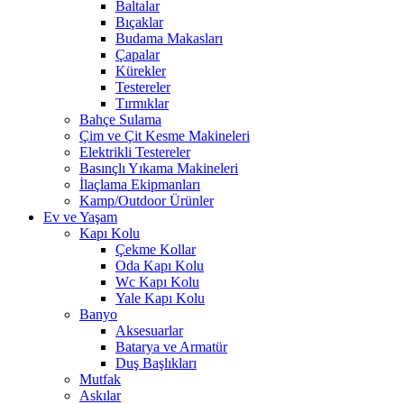
Baltalar
Bıçaklar
Budama Makasları
Çapalar
Kürekler
Testereler
Tırmıklar
Bahçe Sulama
Çim ve Çit Kesme Makineleri
Elektrikli Testereler
Basınçlı Yıkama Makineleri
İlaçlama Ekipmanları
Kamp/Outdoor Ürünler
Ev ve Yaşam
Kapı Kolu
Çekme Kollar
Oda Kapı Kolu
Wc Kapı Kolu
Yale Kapı Kolu
Banyo
Aksesuarlar
Batarya ve Armatür
Duş Başlıkları
Mutfak
Askılar