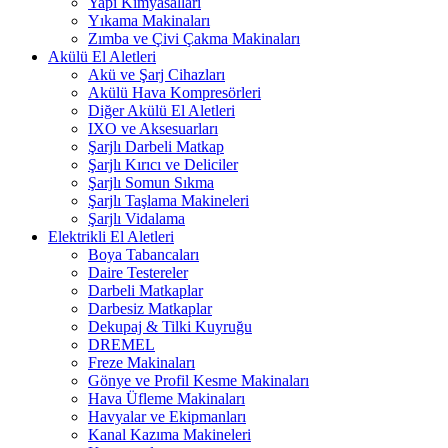
Yapı Kimyasalları
Yıkama Makinaları
Zımba ve Çivi Çakma Makinaları
Akülü El Aletleri
Akü ve Şarj Cihazları
Akülü Hava Kompresörleri
Diğer Akülü El Aletleri
IXO ve Aksesuarları
Şarjlı Darbeli Matkap
Şarjlı Kırıcı ve Deliciler
Şarjlı Somun Sıkma
Şarjlı Taşlama Makineleri
Şarjlı Vidalama
Elektrikli El Aletleri
Boya Tabancaları
Daire Testereler
Darbeli Matkaplar
Darbesiz Matkaplar
Dekupaj & Tilki Kuyruğu
DREMEL
Freze Makinaları
Gönye ve Profil Kesme Makinaları
Hava Üfleme Makinaları
Havyalar ve Ekipmanları
Kanal Kazıma Makineleri