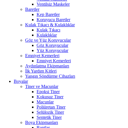
Ventilsiz Maskeler
Baretler
Kep Baretler
Koruyucu Baretler
Kulak Tıkacı & Kulaklıklar
Kulak Tıkacı
Kulaklıklar
Göz ve Yüz Koruyucular
Göz Koruyucular
Yüz Koruyucular
Emniyet Kemerleri
Emniyet Kemerleri
Aydınlatma Ekipmanları
İlk Yardım Kitleri
Yangın Söndürme Cihazları
Boyalar
Tiner ve Macunlar
Epoksi Tiner
Kokusuz Tiner
Macunlar
Poliüretan Tiner
Selülozik Tiner
Sentetik Tiner
Boya Ekipmanları
Bantlar