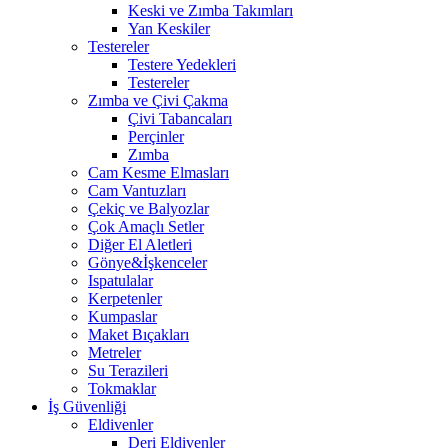
Keski ve Zımba Takımları
Yan Keskiler
Testereler
Testere Yedekleri
Testereler
Zımba ve Çivi Çakma
Çivi Tabancaları
Perçinler
Zımba
Cam Kesme Elmasları
Cam Vantuzları
Çekiç ve Balyozlar
Çok Amaçlı Setler
Diğer El Aletleri
Gönye&İşkenceler
Ispatulalar
Kerpetenler
Kumpaslar
Maket Bıçakları
Metreler
Su Terazileri
Tokmaklar
İş Güvenliği
Eldivenler
Deri Eldivenler