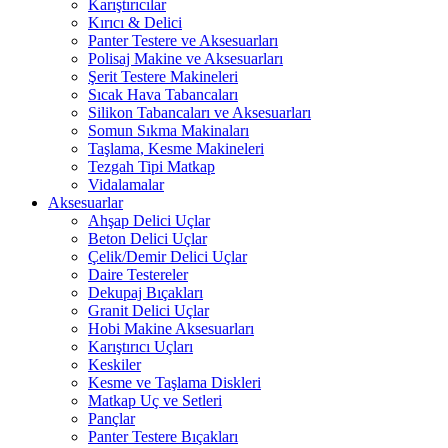
Karıştırıcılar
Kırıcı & Delici
Panter Testere ve Aksesuarları
Polisaj Makine ve Aksesuarları
Şerit Testere Makineleri
Sıcak Hava Tabancaları
Silikon Tabancaları ve Aksesuarları
Somun Sıkma Makinaları
Taşlama, Kesme Makineleri
Tezgah Tipi Matkap
Vidalamalar
Aksesuarlar
Ahşap Delici Uçlar
Beton Delici Uçlar
Çelik/Demir Delici Uçlar
Daire Testereler
Dekupaj Bıçakları
Granit Delici Uçlar
Hobi Makine Aksesuarları
Karıştırıcı Uçları
Keskiler
Kesme ve Taşlama Diskleri
Matkap Uç ve Setleri
Pançlar
Panter Testere Bıçakları