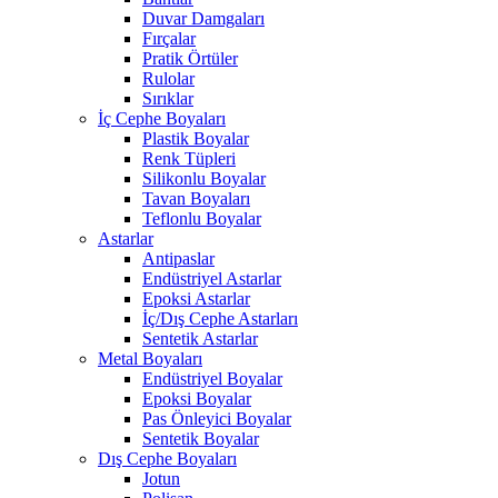
Duvar Damgaları
Fırçalar
Pratik Örtüler
Rulolar
Sırıklar
İç Cephe Boyaları
Plastik Boyalar
Renk Tüpleri
Silikonlu Boyalar
Tavan Boyaları
Teflonlu Boyalar
Astarlar
Antipaslar
Endüstriyel Astarlar
Epoksi Astarlar
İç/Dış Cephe Astarları
Sentetik Astarlar
Metal Boyaları
Endüstriyel Boyalar
Epoksi Boyalar
Pas Önleyici Boyalar
Sentetik Boyalar
Dış Cephe Boyaları
Jotun