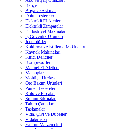
Akü ve Şarj Cihazları
Bahçe
Boya ve Astarlar
Daire Testereler
Elektrikli El Aletleri
Elektrikli Zımparalar
Endüstriyel Makinalar
İş Güvenlik Ürünleri
Jeneratörler
Kaldırma ve İstifleme Makinaları
Kaynak Makinaları
Kırıcı Deliciler
Kompresörler
Manuel El Aletleri
Matkaplar
Mobilya Hırdavatı
Oto Bakım Ürünleri
Panter Testereler
Rulo ve Fırçalar
Somun Sıkmalar
Takım Çantaları
Taşlamalar
Vida, Çivi ve Dübeller
Vidalamalar
Yalıtım Malzemeleri