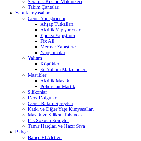
Seramik Kesme Makineleri
Takım Çantaları
Yapı Kimyasalları
Genel Yapıştırıcılar
Ahşap Tutkalları
Akrilik Yapıştırıcılar
Epoksi Yapıştırıcı
Fix All
Mermer Yapıştırıcı
Yapıştırıcılar
Yalıtım
Köpükler
Su Yalıtım Malzemeleri
Mastikler
Akrilik Mastik
Poliüretan Mastik
Silikonlar
Derz Dolguları
Genel Bakım Spreyleri
Katkı ve Diğer Yapı Kimyasalları
Mastik ve Silikon Tabancası
Pas Sökücü Spreyler
Tamir Harçları ve Hazır Sıva
Bahçe
Bahçe El Aletleri