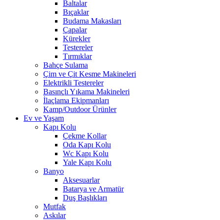
Baltalar
Bıçaklar
Budama Makasları
Çapalar
Kürekler
Testereler
Tırmıklar
Bahçe Sulama
Çim ve Çit Kesme Makineleri
Elektrikli Testereler
Basınçlı Yıkama Makineleri
İlaçlama Ekipmanları
Kamp/Outdoor Ürünler
Ev ve Yaşam
Kapı Kolu
Çekme Kollar
Oda Kapı Kolu
Wc Kapı Kolu
Yale Kapı Kolu
Banyo
Aksesuarlar
Batarya ve Armatür
Duş Başlıkları
Mutfak
Askılar