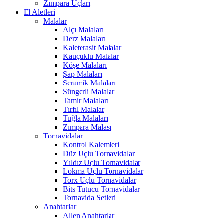
Zımpara Uçları
El Aletleri
Malalar
Alçı Malaları
Derz Malaları
Kaleterasit Malalar
Kauçuklu Malalar
Köşe Malaları
Şap Malaları
Seramik Malaları
Süngerli Malalar
Tamir Malaları
Tırfıl Malalar
Tuğla Malaları
Zımpara Malası
Tornavidalar
Kontrol Kalemleri
Düz Uçlu Tornavidalar
Yıldız Uçlu Tornavidalar
Lokma Uçlu Tornavidalar
Torx Uçlu Tornavidalar
Bits Tutucu Tornavidalar
Tornavida Setleri
Anahtarlar
Allen Anahtarlar