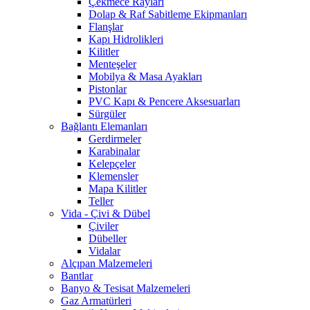
Çekmece Rayları
Dolap & Raf Sabitleme Ekipmanları
Flanşlar
Kapı Hidrolikleri
Kilitler
Menteşeler
Mobilya & Masa Ayakları
Pistonlar
PVC Kapı & Pencere Aksesuarları
Sürgüler
Bağlantı Elemanları
Gerdirmeler
Karabinalar
Kelepçeler
Klemensler
Mapa Kilitler
Teller
Vida - Çivi & Dübel
Çiviler
Dübeller
Vidalar
Alçıpan Malzemeleri
Bantlar
Banyo & Tesisat Malzemeleri
Gaz Armatürleri