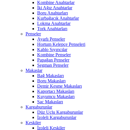
Kombine Anahtarlar
İki Ağız Anahtarlar
Boru Anahtarları
Kurbağacık Anahtarlar
Lokma Anahtarlar
Tork Anahtarları
Penseler
Ayarlı Penseler
Hortum Kelepçe Penseleri
Kablo Sıyırıcılar
Kombine Penseler
Papağan Penseler
Segman Penseler
Makaslar
Bağ Makasları
Boru Makasları
Demir Kesme Makasları
Kaportacı Makasları
Kuyumcu Makasları
Sac Makasları
Kargaburunlar
Düz Uçlu Kargaburunlar
İzoleli Kargaburunlar
Keskiler
İzoleli Keskiler