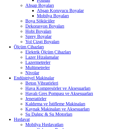
Polisan
Ahşap Boyaları
Ahşap Koruyucu Boyalar
Mobilya Boyaları
Boya Sökücüler
Dekorasyon Boyaları
Hobi Boyaları
Sprey Boyalar
Yol Çizgi Boyaları
Ölçüm Cihazları
Elektrik Ölçüm Cihazları
Lazer Hizalamalar
Lazermetreler
Multimetreler
Nivolar
Endüstriyel Makinalar
Beton Vibratörleri
Hava Kompresörler ve Aksesuarları
Havalı Gres Pompası ve Aksesuarları
Jeneratörler
Kaldırma ve İstifleme Makinaları
Kaynak Makinaları ve Aksesuarları
Su Dalgıç & Su Motorları
Hırdavat
Mobilya Hırdavatları