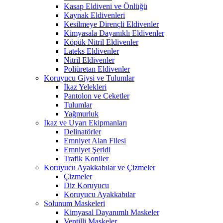
Kasap Eldiveni ve Önlüğü
Kaynak Eldivenleri
Kesilmeye Dirençli Eldivenler
Kimyasala Dayanıklı Eldivenler
Köpük Nitril Eldivenler
Lateks Eldivenler
Nitril Eldivenler
Poliüretan Eldivenler
Koruyucu Giysi ve Tulumlar
İkaz Yelekleri
Pantolon ve Ceketler
Tulumlar
Yağmurluk
İkaz ve Uyarı Ekipmanları
Delinatörler
Emniyet Alan Filesi
Emniyet Şeridi
Trafik Koniler
Koruyucu Ayakkabılar ve Çizmeler
Çizmeler
Diz Koruyucu
Koruyucu Ayakkabılar
Solunum Maskeleri
Kimyasal Dayanımlı Maskeler
Ventilli Maskeler