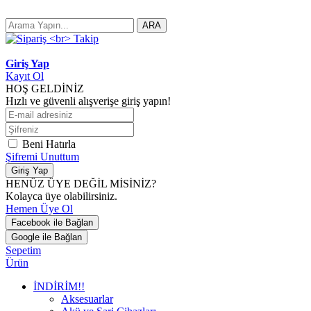
ARA
Giriş Yap
Kayıt Ol
HOŞ GELDİNİZ
Hızlı ve güvenli alışverişe giriş yapın!
Beni Hatırla
Şifremi Unuttum
Giriş Yap
HENÜZ ÜYE DEĞİL MİSİNİZ?
Kolayca üye olabilirsiniz.
Hemen Üye Ol
Facebook ile Bağlan
Google ile Bağlan
Sepetim
Ürün
İNDİRİM!!
Aksesuarlar