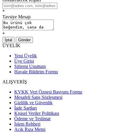
*
Tavsiye Mesajı
*
İptal
Gönder
ÜYELİK
Yeni Üyelik
Üye Girişi
Şifremi Unuttum
Havale Bildirim Formu
ALIŞVERİŞ
KVKK Veri Öznesi Başvuru Formu
Mesafeli Satış Sözleşmesi
Gizlilik ve Güvenlik
İade Şartları
Kişisel Veriler Politikası
Ödeme ve Teslimat
İşlem Rehberi
Açık Rıza Metni