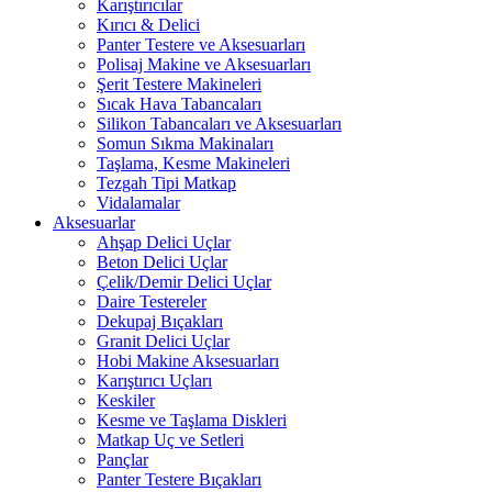
Karıştırıcılar
Kırıcı & Delici
Panter Testere ve Aksesuarları
Polisaj Makine ve Aksesuarları
Şerit Testere Makineleri
Sıcak Hava Tabancaları
Silikon Tabancaları ve Aksesuarları
Somun Sıkma Makinaları
Taşlama, Kesme Makineleri
Tezgah Tipi Matkap
Vidalamalar
Aksesuarlar
Ahşap Delici Uçlar
Beton Delici Uçlar
Çelik/Demir Delici Uçlar
Daire Testereler
Dekupaj Bıçakları
Granit Delici Uçlar
Hobi Makine Aksesuarları
Karıştırıcı Uçları
Keskiler
Kesme ve Taşlama Diskleri
Matkap Uç ve Setleri
Pançlar
Panter Testere Bıçakları