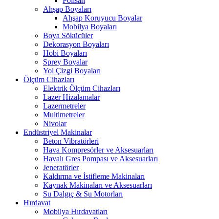
Polisan
Ahşap Boyaları
Ahşap Koruyucu Boyalar
Mobilya Boyaları
Boya Sökücüler
Dekorasyon Boyaları
Hobi Boyaları
Sprey Boyalar
Yol Çizgi Boyaları
Ölçüm Cihazları
Elektrik Ölçüm Cihazları
Lazer Hizalamalar
Lazermetreler
Multimetreler
Nivolar
Endüstriyel Makinalar
Beton Vibratörleri
Hava Kompresörler ve Aksesuarları
Havalı Gres Pompası ve Aksesuarları
Jeneratörler
Kaldırma ve İstifleme Makinaları
Kaynak Makinaları ve Aksesuarları
Su Dalgıç & Su Motorları
Hırdavat
Mobilya Hırdavatları