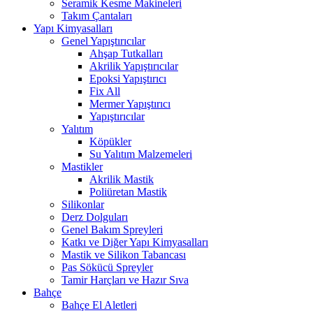
Seramik Kesme Makineleri
Takım Çantaları
Yapı Kimyasalları
Genel Yapıştırıcılar
Ahşap Tutkalları
Akrilik Yapıştırıcılar
Epoksi Yapıştırıcı
Fix All
Mermer Yapıştırıcı
Yapıştırıcılar
Yalıtım
Köpükler
Su Yalıtım Malzemeleri
Mastikler
Akrilik Mastik
Poliüretan Mastik
Silikonlar
Derz Dolguları
Genel Bakım Spreyleri
Katkı ve Diğer Yapı Kimyasalları
Mastik ve Silikon Tabancası
Pas Sökücü Spreyler
Tamir Harçları ve Hazır Sıva
Bahçe
Bahçe El Aletleri