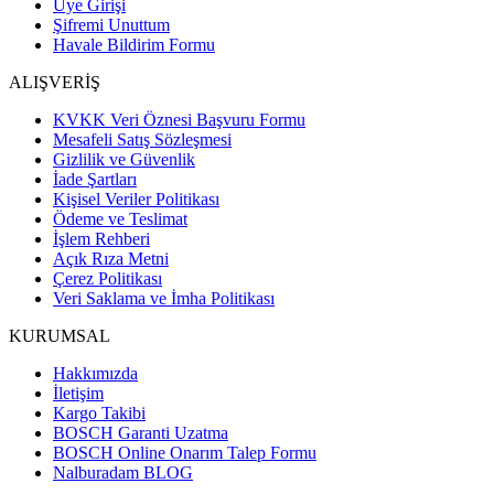
Üye Girişi
Şifremi Unuttum
Havale Bildirim Formu
ALIŞVERİŞ
KVKK Veri Öznesi Başvuru Formu
Mesafeli Satış Sözleşmesi
Gizlilik ve Güvenlik
İade Şartları
Kişisel Veriler Politikası
Ödeme ve Teslimat
İşlem Rehberi
Açık Rıza Metni
Çerez Politikası
Veri Saklama ve İmha Politikası
KURUMSAL
Hakkımızda
İletişim
Kargo Takibi
BOSCH Garanti Uzatma
BOSCH Online Onarım Talep Formu
Nalburadam BLOG