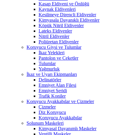
Kasap Eldiveni ve Önlüğü
Kaynak Eldivenleri
Kesilmeye Dirençli Eldivenler
Kimyasala Dayanıklı Eldivenler
Köpük Nitril Eldivenler
Lateks Eldivenler
Nitril Eldivenler
Poliüretan Eldivenler
Koruyucu Giysi ve Tulumlar
İkaz Yelekleri
Pantolon ve Ceketler
Tulumlar
Yağmurluk
İkaz ve Uyarı Ekipmanları
Delinatörler
Emniyet Alan Filesi
Emniyet Şeridi
Trafik Koniler
Koruyucu Ayakkabılar ve Çizmeler
Çizmeler
Diz Koruyucu
Koruyucu Ayakkabılar
Solunum Maskeleri
Kimyasal Dayanımlı Maskeler
Ventilli Maskeler