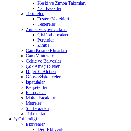
Keski ve Zımba Takımları
Yan Keskiler
Testereler
Testere Yedekleri
Testereler
Zımba ve Çivi Çakma
Çivi Tabancaları
Perçinler
Zımba
Cam Kesme Elmasları
Cam Vantuzları
Çekiç ve Balyozlar
Çok Amaçlı Setler
Diğer El Aletleri
Gönye&İşkenceler
Ispatulalar
Kerpetenler
Kumpaslar
Maket Bıçakları
Metreler
Su Terazileri
Tokmaklar
İş Güvenliği
Eldivenler
Deri Eldivenler