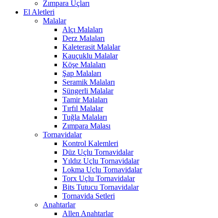
Zımpara Uçları
El Aletleri
Malalar
Alçı Malaları
Derz Malaları
Kaleterasit Malalar
Kauçuklu Malalar
Köşe Malaları
Şap Malaları
Seramik Malaları
Süngerli Malalar
Tamir Malaları
Tırfıl Malalar
Tuğla Malaları
Zımpara Malası
Tornavidalar
Kontrol Kalemleri
Düz Uçlu Tornavidalar
Yıldız Uçlu Tornavidalar
Lokma Uçlu Tornavidalar
Torx Uçlu Tornavidalar
Bits Tutucu Tornavidalar
Tornavida Setleri
Anahtarlar
Allen Anahtarlar