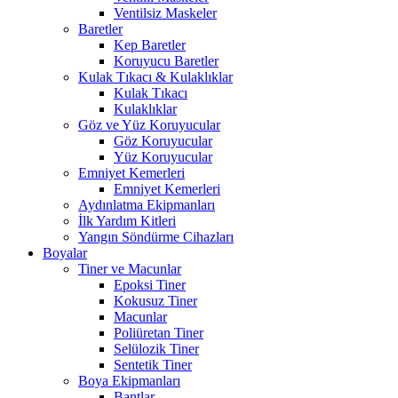
Ventilsiz Maskeler
Baretler
Kep Baretler
Koruyucu Baretler
Kulak Tıkacı & Kulaklıklar
Kulak Tıkacı
Kulaklıklar
Göz ve Yüz Koruyucular
Göz Koruyucular
Yüz Koruyucular
Emniyet Kemerleri
Emniyet Kemerleri
Aydınlatma Ekipmanları
İlk Yardım Kitleri
Yangın Söndürme Cihazları
Boyalar
Tiner ve Macunlar
Epoksi Tiner
Kokusuz Tiner
Macunlar
Poliüretan Tiner
Selülozik Tiner
Sentetik Tiner
Boya Ekipmanları
Bantlar