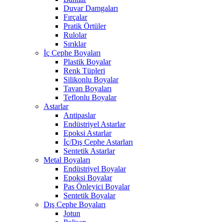
Duvar Damgaları
Fırçalar
Pratik Örtüler
Rulolar
Sırıklar
İç Cephe Boyaları
Plastik Boyalar
Renk Tüpleri
Silikonlu Boyalar
Tavan Boyaları
Teflonlu Boyalar
Astarlar
Antipaslar
Endüstriyel Astarlar
Epoksi Astarlar
İç/Dış Cephe Astarları
Sentetik Astarlar
Metal Boyaları
Endüstriyel Boyalar
Epoksi Boyalar
Pas Önleyici Boyalar
Sentetik Boyalar
Dış Cephe Boyaları
Jotun