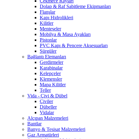
Çekmece Rayları
Dolap & Raf Sabitleme Ekipmanları
Flanşlar
Kapı Hidrolikleri
Kilitler
Menteşeler
Mobilya & Masa Ayakları
Pistonlar
PVC Kapı & Pencere Aksesuarları
Sürgüler
Bağlantı Elemanları
Gerdirmeler
Karabinalar
Kelepçeler
Klemensler
Mapa Kilitler
Teller
Vida - Çivi & Dübel
Çiviler
Dübeller
Vidalar
Alçıpan Malzemeleri
Bantlar
Banyo & Tesisat Malzemeleri
Gaz Armatürleri