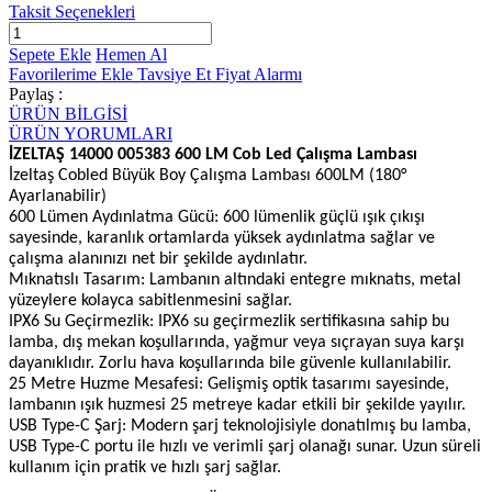
Taksit Seçenekleri
Sepete Ekle
Hemen Al
Favorilerime Ekle
Tavsiye Et
Fiyat Alarmı
Paylaş :
ÜRÜN BİLGİSİ
ÜRÜN YORUMLARI
İZELTAŞ 14000 005383 600 LM Cob Led Çalışma Lambası
İzeltaş Cobled Büyük Boy Çalışma Lambası 600LM (180°
Ayarlanabilir)
600 Lümen Aydınlatma Gücü: 600 lümenlik güçlü ışık çıkışı
sayesinde, karanlık ortamlarda yüksek aydınlatma sağlar ve
çalışma alanınızı net bir şekilde aydınlatır.
Mıknatıslı Tasarım: Lambanın altındaki entegre mıknatıs, metal
yüzeylere kolayca sabitlenmesini sağlar.
IPX6 Su Geçirmezlik: IPX6 su geçirmezlik sertifikasına sahip bu
lamba, dış mekan koşullarında, yağmur veya sıçrayan suya karşı
dayanıklıdır. Zorlu hava koşullarında bile güvenle kullanılabilir.
25 Metre Huzme Mesafesi: Gelişmiş optik tasarımı sayesinde,
lambanın ışık huzmesi 25 metreye kadar etkili bir şekilde yayılır.
USB Type-C Şarj: Modern şarj teknolojisiyle donatılmış bu lamba,
USB Type-C portu ile hızlı ve verimli şarj olanağı sunar. Uzun süreli
kullanım için pratik ve hızlı şarj sağlar.