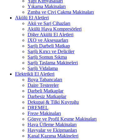
Yapı Kimyasalları
Yıkama Makinaları
Zımba ve Çivi Çakma Makinaları
Akülü El Aletleri
Akü ve Şarj Cihazları
Akülü Hava Kompresörleri
Diğer Akülü El Aletleri
IXO ve Aksesuarları
Şarjlı Darbeli Matkap
Şarjlı Kırıcı ve Deliciler
Şarjlı Somun Sıkma
Şarjlı Taşlama Makineleri
Şarjlı Vidalama
Elektrikli El Aletleri
Boya Tabancaları
Daire Testereler
Darbeli Matkaplar
Darbesiz Matkaplar
Dekupaj & Tilki Kuyruğu
DREMEL
Freze Makinaları
Gönye ve Profil Kesme Makinaları
Hava Üfleme Makinaları
Havyalar ve Ekipmanları
Kanal Kazıma Makineleri