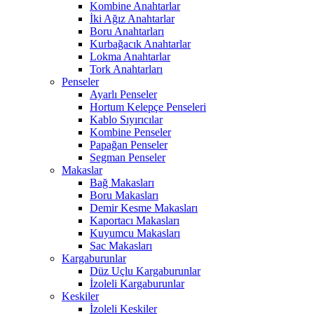
Kombine Anahtarlar
İki Ağız Anahtarlar
Boru Anahtarları
Kurbağacık Anahtarlar
Lokma Anahtarlar
Tork Anahtarları
Penseler
Ayarlı Penseler
Hortum Kelepçe Penseleri
Kablo Sıyırıcılar
Kombine Penseler
Papağan Penseler
Segman Penseler
Makaslar
Bağ Makasları
Boru Makasları
Demir Kesme Makasları
Kaportacı Makasları
Kuyumcu Makasları
Sac Makasları
Kargaburunlar
Düz Uçlu Kargaburunlar
İzoleli Kargaburunlar
Keskiler
İzoleli Keskiler