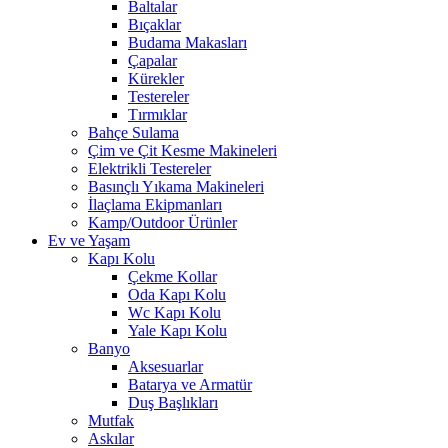
Baltalar
Bıçaklar
Budama Makasları
Çapalar
Kürekler
Testereler
Tırmıklar
Bahçe Sulama
Çim ve Çit Kesme Makineleri
Elektrikli Testereler
Basınçlı Yıkama Makineleri
İlaçlama Ekipmanları
Kamp/Outdoor Ürünler
Ev ve Yaşam
Kapı Kolu
Çekme Kollar
Oda Kapı Kolu
Wc Kapı Kolu
Yale Kapı Kolu
Banyo
Aksesuarlar
Batarya ve Armatür
Duş Başlıkları
Mutfak
Askılar