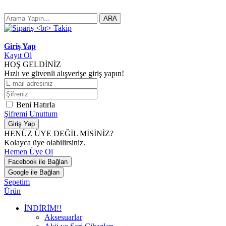
ARA
Giriş Yap
Kayıt Ol
HOŞ GELDİNİZ
Hızlı ve güvenli alışverişe giriş yapın!
Beni Hatırla
Şifremi Unuttum
Giriş Yap
HENÜZ ÜYE DEĞİL MİSİNİZ?
Kolayca üye olabilirsiniz.
Hemen Üye Ol
Facebook ile Bağlan
Google ile Bağlan
Sepetim
Ürün
İNDİRİM!!
Aksesuarlar