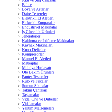
Akü ve Şarj Cihazları
Bahçe
Boya ve Astarlar
Daire Testereler
Elektrikli El Aletleri
Elektrikli Zımparalar
Endüstriyel Makinalar
İş Güvenlik Ürünleri
Jeneratörler
Kaldırma ve İstifleme Makinaları
Kaynak Makinaları
Kırıcı Deliciler
Kompresörler
Manuel El Aletleri
Matkaplar
Mobilya Hırdavatı
Oto Bakım Ürünleri
Panter Testereler
Rulo ve Fırçalar
Somun Sıkmalar
Takım Çantaları
Taşlamalar
Vida, Çivi ve Dübeller
Vidalamalar
Yalıtım Malzemeleri