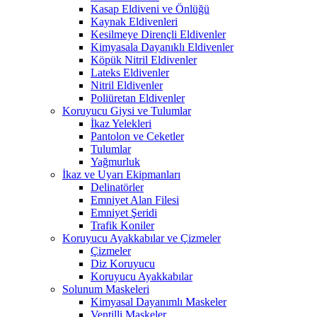
Kasap Eldiveni ve Önlüğü
Kaynak Eldivenleri
Kesilmeye Dirençli Eldivenler
Kimyasala Dayanıklı Eldivenler
Köpük Nitril Eldivenler
Lateks Eldivenler
Nitril Eldivenler
Poliüretan Eldivenler
Koruyucu Giysi ve Tulumlar
İkaz Yelekleri
Pantolon ve Ceketler
Tulumlar
Yağmurluk
İkaz ve Uyarı Ekipmanları
Delinatörler
Emniyet Alan Filesi
Emniyet Şeridi
Trafik Koniler
Koruyucu Ayakkabılar ve Çizmeler
Çizmeler
Diz Koruyucu
Koruyucu Ayakkabılar
Solunum Maskeleri
Kimyasal Dayanımlı Maskeler
Ventilli Maskeler