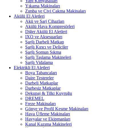
Yapı Kimyasalları
Yıkama Makinaları
Zımba ve Çivi Çakma Makinaları
Akülü El Aletleri
Akü ve Şarj Cihazları
Akülü Hava Kompresörleri
Diğer Akülü El Aletleri
IXO ve Aksesuarları
Şarjlı Darbeli Matkap
Şarjlı Kırıcı ve Deliciler
Şarjlı Somun Sıkma
Şarjlı Taşlama Makineleri
Şarjlı Vidalama
Elektrikli El Aletleri
Boya Tabancaları
Daire Testereler
Darbeli Matkaplar
Darbesiz Matkaplar
Dekupaj & Tilki Kuyruğu
DREMEL
Freze Makinaları
Gönye ve Profil Kesme Makinaları
Hava Üfleme Makinaları
Havyalar ve Ekipmanları
Kanal Kazıma Makineleri