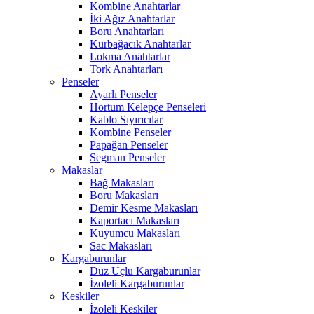
Kombine Anahtarlar
İki Ağız Anahtarlar
Boru Anahtarları
Kurbağacık Anahtarlar
Lokma Anahtarlar
Tork Anahtarları
Penseler
Ayarlı Penseler
Hortum Kelepçe Penseleri
Kablo Sıyırıcılar
Kombine Penseler
Papağan Penseler
Segman Penseler
Makaslar
Bağ Makasları
Boru Makasları
Demir Kesme Makasları
Kaportacı Makasları
Kuyumcu Makasları
Sac Makasları
Kargaburunlar
Düz Uçlu Kargaburunlar
İzoleli Kargaburunlar
Keskiler
İzoleli Keskiler