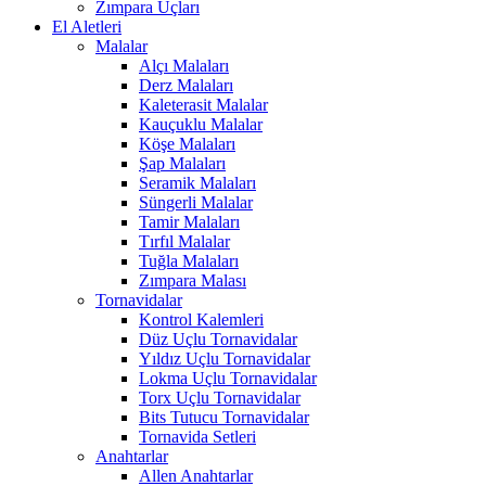
Zımpara Uçları
El Aletleri
Malalar
Alçı Malaları
Derz Malaları
Kaleterasit Malalar
Kauçuklu Malalar
Köşe Malaları
Şap Malaları
Seramik Malaları
Süngerli Malalar
Tamir Malaları
Tırfıl Malalar
Tuğla Malaları
Zımpara Malası
Tornavidalar
Kontrol Kalemleri
Düz Uçlu Tornavidalar
Yıldız Uçlu Tornavidalar
Lokma Uçlu Tornavidalar
Torx Uçlu Tornavidalar
Bits Tutucu Tornavidalar
Tornavida Setleri
Anahtarlar
Allen Anahtarlar