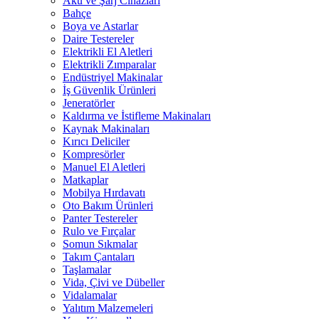
Akü ve Şarj Cihazları
Bahçe
Boya ve Astarlar
Daire Testereler
Elektrikli El Aletleri
Elektrikli Zımparalar
Endüstriyel Makinalar
İş Güvenlik Ürünleri
Jeneratörler
Kaldırma ve İstifleme Makinaları
Kaynak Makinaları
Kırıcı Deliciler
Kompresörler
Manuel El Aletleri
Matkaplar
Mobilya Hırdavatı
Oto Bakım Ürünleri
Panter Testereler
Rulo ve Fırçalar
Somun Sıkmalar
Takım Çantaları
Taşlamalar
Vida, Çivi ve Dübeller
Vidalamalar
Yalıtım Malzemeleri