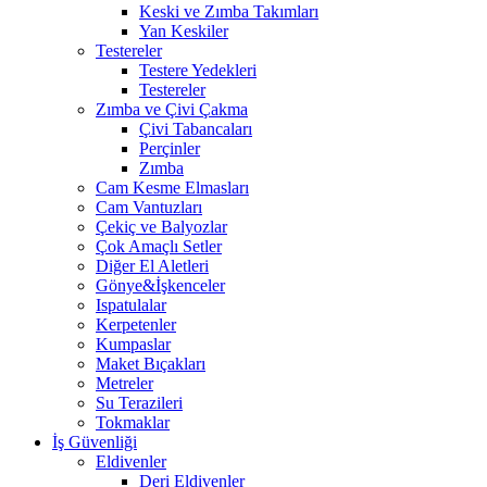
Keski ve Zımba Takımları
Yan Keskiler
Testereler
Testere Yedekleri
Testereler
Zımba ve Çivi Çakma
Çivi Tabancaları
Perçinler
Zımba
Cam Kesme Elmasları
Cam Vantuzları
Çekiç ve Balyozlar
Çok Amaçlı Setler
Diğer El Aletleri
Gönye&İşkenceler
Ispatulalar
Kerpetenler
Kumpaslar
Maket Bıçakları
Metreler
Su Terazileri
Tokmaklar
İş Güvenliği
Eldivenler
Deri Eldivenler