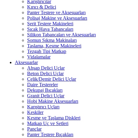
Karıştırıcılar
Kırıcı & Delici
Panter Testere ve Aksesuarları
Polisaj Makine ve Aksesuarları
Şerit Testere Makineleri
Sıcak Hava Tabancaları
Silikon Tabancaları ve Aksesuarları
Somun Sıkma Makinaları
Taşlama, Kesme Makineleri
Tezgah Tipi Matkap
Vidalamalar
Aksesuarlar
Ahşap Delici Uçlar
Beton Delici Uçlar
Çelik/Demir Delici Uçlar
Daire Testereler
Dekupaj Bıçakları
Granit Delici Uçlar
Hobi Makine Aksesuarları
Karıştırıcı Uçları
Keskiler
Kesme ve Taşlama Diskleri
Matkap Uç ve Setleri
Pançlar
Panter Testere Bıçakları