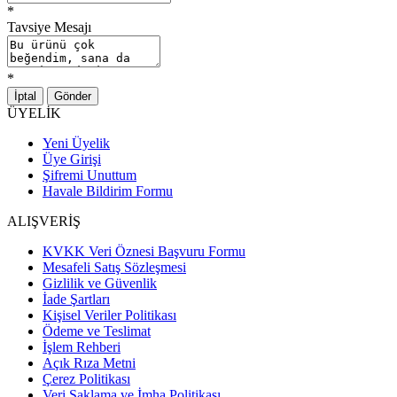
*
Tavsiye Mesajı
*
İptal
Gönder
ÜYELİK
Yeni Üyelik
Üye Girişi
Şifremi Unuttum
Havale Bildirim Formu
ALIŞVERİŞ
KVKK Veri Öznesi Başvuru Formu
Mesafeli Satış Sözleşmesi
Gizlilik ve Güvenlik
İade Şartları
Kişisel Veriler Politikası
Ödeme ve Teslimat
İşlem Rehberi
Açık Rıza Metni
Çerez Politikası
Veri Saklama ve İmha Politikası