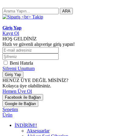
ARA
Giriş Yap
Kayıt Ol
HOŞ GELDİNİZ
Hızlı ve güvenli alışverişe giriş yapın!
Beni Hatırla
Şifremi Unuttum
Giriş Yap
HENÜZ ÜYE DEĞİL MİSİNİZ?
Kolayca üye olabilirsiniz.
Hemen Üye Ol
Facebook ile Bağlan
Google ile Bağlan
Sepetim
Ürün
İNDİRİM!!
Aksesuarlar