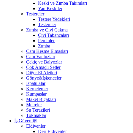
Keski ve Zımba Takımları
Yan Keskiler
Testereler
Testere Yedekleri
Testereler
Zımba ve Çivi Çakma
Çivi Tabancaları
Perçinler
Zımba
Cam Kesme Elmasları
Cam Vantuzları
Çekiç ve Balyozlar
Çok Amaçlı Setler
Diğer El Aletleri
Gönye&İşkenceler
Ispatulalar
Kerpetenler
Kumpaslar
Maket Bıçakları
Metreler
Su Terazileri
Tokmaklar
İş Güvenliği
Eldivenler
Deri Eldivenler