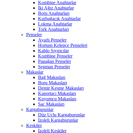
Kombine Anahtarlar
İki Ağız Anahtarlar
Boru Anahtarları
Kurbağacık Anahtarlar
Lokma Anahtarlar
Tork Anahtarları
Penseler
Ayarlı Penseler
Hortum Kelepçe Penseleri
Kablo Sıyırıcılar
Kombine Penseler
Papağan Penseler
Segman Penseler
Makaslar
Bağ Makasları
Boru Makasları
Demir Kesme Makasları
Kaportacı Makasları
Kuyumcu Makasları
Sac Makasları
Kargaburunlar
Düz Uçlu Kargaburunlar
İzoleli Kargaburunlar
Keskiler
İzoleli Keskiler