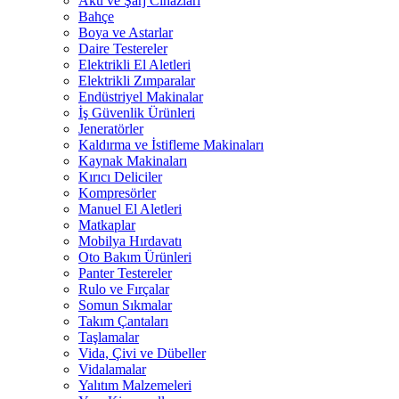
Akü ve Şarj Cihazları
Bahçe
Boya ve Astarlar
Daire Testereler
Elektrikli El Aletleri
Elektrikli Zımparalar
Endüstriyel Makinalar
İş Güvenlik Ürünleri
Jeneratörler
Kaldırma ve İstifleme Makinaları
Kaynak Makinaları
Kırıcı Deliciler
Kompresörler
Manuel El Aletleri
Matkaplar
Mobilya Hırdavatı
Oto Bakım Ürünleri
Panter Testereler
Rulo ve Fırçalar
Somun Sıkmalar
Takım Çantaları
Taşlamalar
Vida, Çivi ve Dübeller
Vidalamalar
Yalıtım Malzemeleri