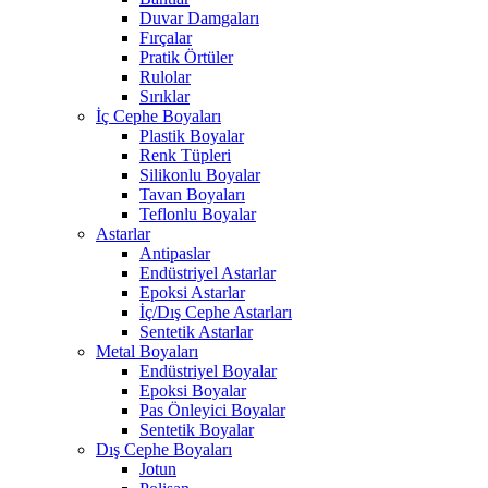
Duvar Damgaları
Fırçalar
Pratik Örtüler
Rulolar
Sırıklar
İç Cephe Boyaları
Plastik Boyalar
Renk Tüpleri
Silikonlu Boyalar
Tavan Boyaları
Teflonlu Boyalar
Astarlar
Antipaslar
Endüstriyel Astarlar
Epoksi Astarlar
İç/Dış Cephe Astarları
Sentetik Astarlar
Metal Boyaları
Endüstriyel Boyalar
Epoksi Boyalar
Pas Önleyici Boyalar
Sentetik Boyalar
Dış Cephe Boyaları
Jotun