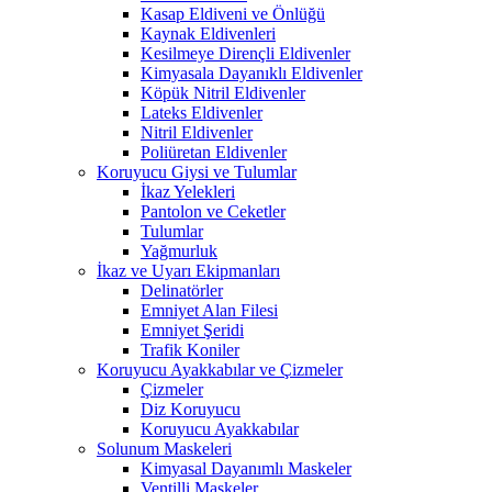
Kasap Eldiveni ve Önlüğü
Kaynak Eldivenleri
Kesilmeye Dirençli Eldivenler
Kimyasala Dayanıklı Eldivenler
Köpük Nitril Eldivenler
Lateks Eldivenler
Nitril Eldivenler
Poliüretan Eldivenler
Koruyucu Giysi ve Tulumlar
İkaz Yelekleri
Pantolon ve Ceketler
Tulumlar
Yağmurluk
İkaz ve Uyarı Ekipmanları
Delinatörler
Emniyet Alan Filesi
Emniyet Şeridi
Trafik Koniler
Koruyucu Ayakkabılar ve Çizmeler
Çizmeler
Diz Koruyucu
Koruyucu Ayakkabılar
Solunum Maskeleri
Kimyasal Dayanımlı Maskeler
Ventilli Maskeler