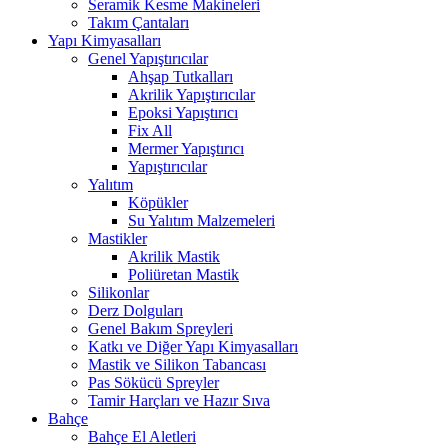
Seramik Kesme Makineleri
Takım Çantaları
Yapı Kimyasalları
Genel Yapıştırıcılar
Ahşap Tutkalları
Akrilik Yapıştırıcılar
Epoksi Yapıştırıcı
Fix All
Mermer Yapıştırıcı
Yapıştırıcılar
Yalıtım
Köpükler
Su Yalıtım Malzemeleri
Mastikler
Akrilik Mastik
Poliüretan Mastik
Silikonlar
Derz Dolguları
Genel Bakım Spreyleri
Katkı ve Diğer Yapı Kimyasalları
Mastik ve Silikon Tabancası
Pas Sökücü Spreyler
Tamir Harçları ve Hazır Sıva
Bahçe
Bahçe El Aletleri