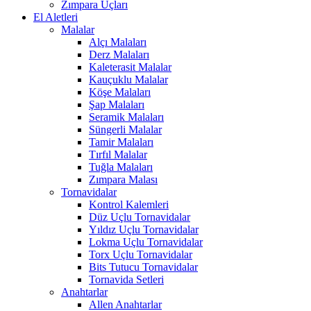
Zımpara Uçları
El Aletleri
Malalar
Alçı Malaları
Derz Malaları
Kaleterasit Malalar
Kauçuklu Malalar
Köşe Malaları
Şap Malaları
Seramik Malaları
Süngerli Malalar
Tamir Malaları
Tırfıl Malalar
Tuğla Malaları
Zımpara Malası
Tornavidalar
Kontrol Kalemleri
Düz Uçlu Tornavidalar
Yıldız Uçlu Tornavidalar
Lokma Uçlu Tornavidalar
Torx Uçlu Tornavidalar
Bits Tutucu Tornavidalar
Tornavida Setleri
Anahtarlar
Allen Anahtarlar