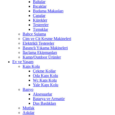
Baltalar
Bıçaklar
Budama Makasları
Çapalar
Kürekler
Testereler
Tırmıklar
Bahçe Sulama
Çim ve Çit Kesme Makineleri
Elektrikli Testereler
Basınçlı Yıkama Makineleri
İlaçlama Ekipmanları
Kamp/Outdoor Ürünler
Ev ve Yaşam
Kapı Kolu
Çekme Kollar
Oda Kapı Kolu
Wc Kapı Kolu
Yale Kapı Kolu
Banyo
Aksesuarlar
Batarya ve Armatür
Duş Başlıkları
Mutfak
Askılar