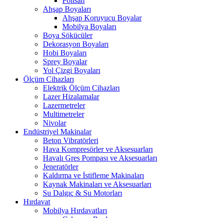
Polisan
Ahşap Boyaları
Ahşap Koruyucu Boyalar
Mobilya Boyaları
Boya Sökücüler
Dekorasyon Boyaları
Hobi Boyaları
Sprey Boyalar
Yol Çizgi Boyaları
Ölçüm Cihazları
Elektrik Ölçüm Cihazları
Lazer Hizalamalar
Lazermetreler
Multimetreler
Nivolar
Endüstriyel Makinalar
Beton Vibratörleri
Hava Kompresörler ve Aksesuarları
Havalı Gres Pompası ve Aksesuarları
Jeneratörler
Kaldırma ve İstifleme Makinaları
Kaynak Makinaları ve Aksesuarları
Su Dalgıç & Su Motorları
Hırdavat
Mobilya Hırdavatları