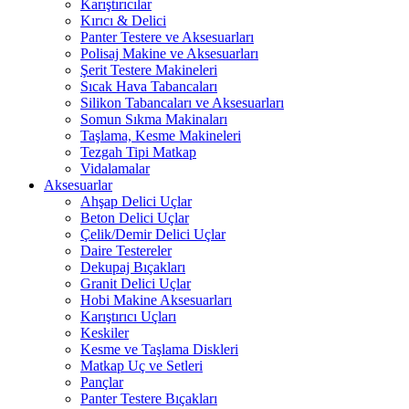
Karıştırıcılar
Kırıcı & Delici
Panter Testere ve Aksesuarları
Polisaj Makine ve Aksesuarları
Şerit Testere Makineleri
Sıcak Hava Tabancaları
Silikon Tabancaları ve Aksesuarları
Somun Sıkma Makinaları
Taşlama, Kesme Makineleri
Tezgah Tipi Matkap
Vidalamalar
Aksesuarlar
Ahşap Delici Uçlar
Beton Delici Uçlar
Çelik/Demir Delici Uçlar
Daire Testereler
Dekupaj Bıçakları
Granit Delici Uçlar
Hobi Makine Aksesuarları
Karıştırıcı Uçları
Keskiler
Kesme ve Taşlama Diskleri
Matkap Uç ve Setleri
Pançlar
Panter Testere Bıçakları