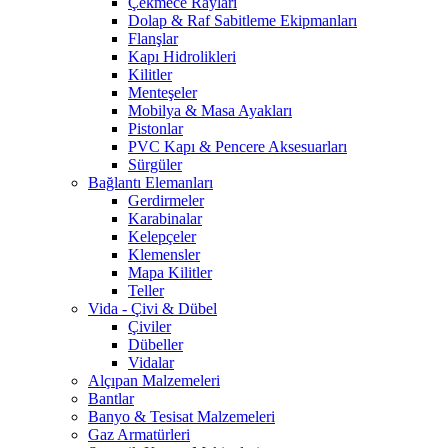
Çekmece Rayları
Dolap & Raf Sabitleme Ekipmanları
Flanşlar
Kapı Hidrolikleri
Kilitler
Menteşeler
Mobilya & Masa Ayakları
Pistonlar
PVC Kapı & Pencere Aksesuarları
Sürgüler
Bağlantı Elemanları
Gerdirmeler
Karabinalar
Kelepçeler
Klemensler
Mapa Kilitler
Teller
Vida - Çivi & Dübel
Çiviler
Dübeller
Vidalar
Alçıpan Malzemeleri
Bantlar
Banyo & Tesisat Malzemeleri
Gaz Armatürleri