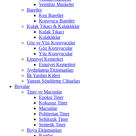
Ventilsiz Maskeler
Baretler
Kep Baretler
Koruyucu Baretler
Kulak Tıkacı & Kulaklıklar
Kulak Tıkacı
Kulaklıklar
Göz ve Yüz Koruyucular
Göz Koruyucular
Yüz Koruyucular
Emniyet Kemerleri
Emniyet Kemerleri
Aydınlatma Ekipmanları
İlk Yardım Kitleri
Yangın Söndürme Cihazları
Boyalar
Tiner ve Macunlar
Epoksi Tiner
Kokusuz Tiner
Macunlar
Poliüretan Tiner
Selülozik Tiner
Sentetik Tiner
Boya Ekipmanları
Bantlar