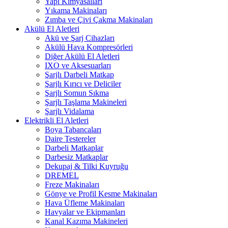
Yapı Kimyasalları
Yıkama Makinaları
Zımba ve Çivi Çakma Makinaları
Akülü El Aletleri
Akü ve Şarj Cihazları
Akülü Hava Kompresörleri
Diğer Akülü El Aletleri
IXO ve Aksesuarları
Şarjlı Darbeli Matkap
Şarjlı Kırıcı ve Deliciler
Şarjlı Somun Sıkma
Şarjlı Taşlama Makineleri
Şarjlı Vidalama
Elektrikli El Aletleri
Boya Tabancaları
Daire Testereler
Darbeli Matkaplar
Darbesiz Matkaplar
Dekupaj & Tilki Kuyruğu
DREMEL
Freze Makinaları
Gönye ve Profil Kesme Makinaları
Hava Üfleme Makinaları
Havyalar ve Ekipmanları
Kanal Kazıma Makineleri