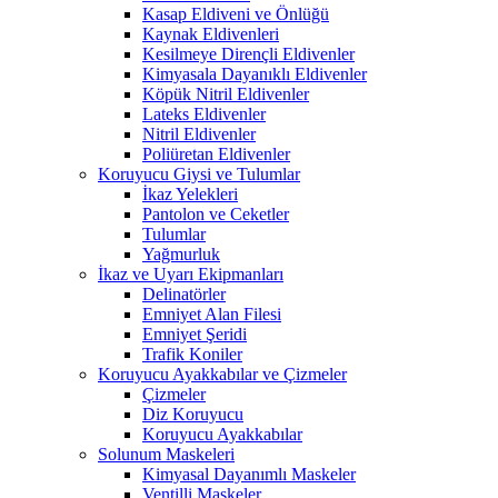
Kasap Eldiveni ve Önlüğü
Kaynak Eldivenleri
Kesilmeye Dirençli Eldivenler
Kimyasala Dayanıklı Eldivenler
Köpük Nitril Eldivenler
Lateks Eldivenler
Nitril Eldivenler
Poliüretan Eldivenler
Koruyucu Giysi ve Tulumlar
İkaz Yelekleri
Pantolon ve Ceketler
Tulumlar
Yağmurluk
İkaz ve Uyarı Ekipmanları
Delinatörler
Emniyet Alan Filesi
Emniyet Şeridi
Trafik Koniler
Koruyucu Ayakkabılar ve Çizmeler
Çizmeler
Diz Koruyucu
Koruyucu Ayakkabılar
Solunum Maskeleri
Kimyasal Dayanımlı Maskeler
Ventilli Maskeler