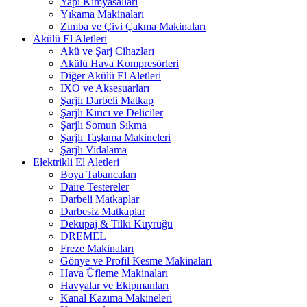
Yapı Kimyasalları
Yıkama Makinaları
Zımba ve Çivi Çakma Makinaları
Akülü El Aletleri
Akü ve Şarj Cihazları
Akülü Hava Kompresörleri
Diğer Akülü El Aletleri
IXO ve Aksesuarları
Şarjlı Darbeli Matkap
Şarjlı Kırıcı ve Deliciler
Şarjlı Somun Sıkma
Şarjlı Taşlama Makineleri
Şarjlı Vidalama
Elektrikli El Aletleri
Boya Tabancaları
Daire Testereler
Darbeli Matkaplar
Darbesiz Matkaplar
Dekupaj & Tilki Kuyruğu
DREMEL
Freze Makinaları
Gönye ve Profil Kesme Makinaları
Hava Üfleme Makinaları
Havyalar ve Ekipmanları
Kanal Kazıma Makineleri