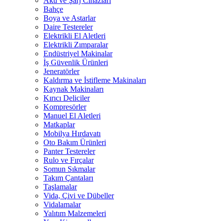
Akü ve Şarj Cihazları
Bahçe
Boya ve Astarlar
Daire Testereler
Elektrikli El Aletleri
Elektrikli Zımparalar
Endüstriyel Makinalar
İş Güvenlik Ürünleri
Jeneratörler
Kaldırma ve İstifleme Makinaları
Kaynak Makinaları
Kırıcı Deliciler
Kompresörler
Manuel El Aletleri
Matkaplar
Mobilya Hırdavatı
Oto Bakım Ürünleri
Panter Testereler
Rulo ve Fırçalar
Somun Sıkmalar
Takım Çantaları
Taşlamalar
Vida, Çivi ve Dübeller
Vidalamalar
Yalıtım Malzemeleri