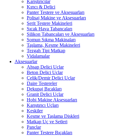
Karıştırıcılar
Kırıcı & Delici
Panter Testere ve Aksesuarları
Polisaj Makine ve Aksesuarları
Şerit Testere Makineleri
Sıcak Hava Tabancaları
Silikon Tabancaları ve Aksesuarları
Somun Sıkma Makinaları
Taşlama, Kesme Makineleri
Tezgah Tipi Matkap
Vidalamalar
Aksesuarlar
Ahşap Delici Uçlar
Beton Delici Uçlar
Çelik/Demir Delici Uçlar
Daire Testereler
Dekupaj Bıçakları
Granit Delici Uçlar
Hobi Makine Aksesuarları
Karıştırıcı Uçları
Keskiler
Kesme ve Taşlama Diskleri
Matkap Uç ve Setleri
Pançlar
Panter Testere Bıçakları