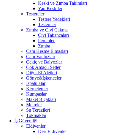
Keski ve Zımba Takımları
Yan Keskiler
Testereler
Testere Yedekleri
Testereler
Zımba ve Çivi Çakma
Çivi Tabancaları
Perçinler
Zımba
Cam Kesme Elmasları
Cam Vantuzları
Çekiç ve Balyozlar
Çok Amaçlı Setler
Diğer El Aletleri
Gönye&İşkenceler
Ispatulalar
Kerpetenler
Kumpaslar
Maket Bıçakları
Metreler
Su Terazileri
Tokmaklar
İş Güvenliği
Eldivenler
Deri Eldivenler