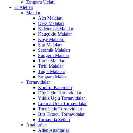
Zımpara Uçları
El Aletleri
Malalar
Alçı Malaları
Derz Malaları
Kaleterasit Malalar
Kauçuklu Malalar
Köşe Malaları
Şap Malaları
Seramik Malaları
Süngerli Malalar
Tamir Malaları
Tırfıl Malalar
Tuğla Malaları
Zımpara Malası
Tornavidalar
Kontrol Kalemleri
Düz Uçlu Tornavidalar
Yıldız Uçlu Tornavidalar
Lokma Uçlu Tornavidalar
Torx Uçlu Tornavidalar
Bits Tutucu Tornavidalar
Tornavida Setleri
Anahtarlar
Allen Anahtarlar