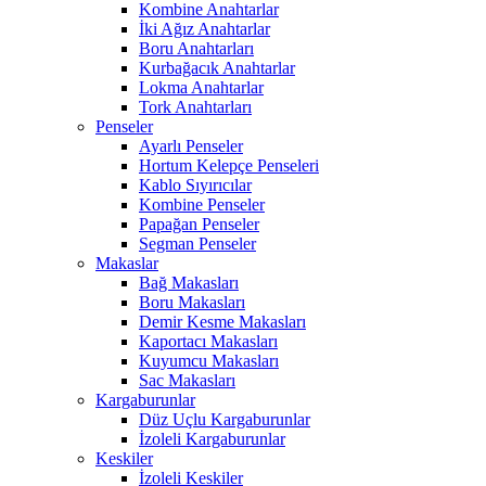
Kombine Anahtarlar
İki Ağız Anahtarlar
Boru Anahtarları
Kurbağacık Anahtarlar
Lokma Anahtarlar
Tork Anahtarları
Penseler
Ayarlı Penseler
Hortum Kelepçe Penseleri
Kablo Sıyırıcılar
Kombine Penseler
Papağan Penseler
Segman Penseler
Makaslar
Bağ Makasları
Boru Makasları
Demir Kesme Makasları
Kaportacı Makasları
Kuyumcu Makasları
Sac Makasları
Kargaburunlar
Düz Uçlu Kargaburunlar
İzoleli Kargaburunlar
Keskiler
İzoleli Keskiler