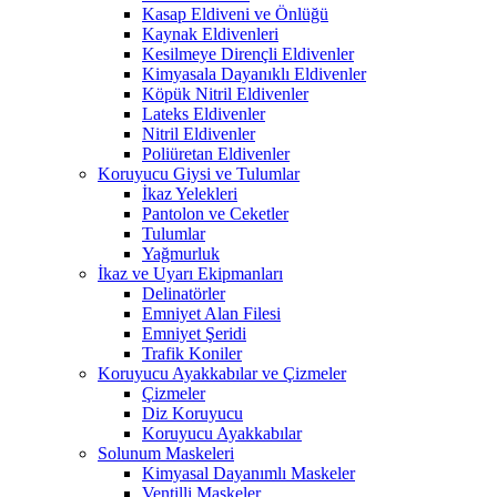
Kasap Eldiveni ve Önlüğü
Kaynak Eldivenleri
Kesilmeye Dirençli Eldivenler
Kimyasala Dayanıklı Eldivenler
Köpük Nitril Eldivenler
Lateks Eldivenler
Nitril Eldivenler
Poliüretan Eldivenler
Koruyucu Giysi ve Tulumlar
İkaz Yelekleri
Pantolon ve Ceketler
Tulumlar
Yağmurluk
İkaz ve Uyarı Ekipmanları
Delinatörler
Emniyet Alan Filesi
Emniyet Şeridi
Trafik Koniler
Koruyucu Ayakkabılar ve Çizmeler
Çizmeler
Diz Koruyucu
Koruyucu Ayakkabılar
Solunum Maskeleri
Kimyasal Dayanımlı Maskeler
Ventilli Maskeler