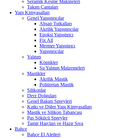
Seramik Kesme Makineleri
Takım Çantaları
Yapı Kimyasalları
Genel Yapıştırıcılar
Ahşap Tutkalları
Akrilik Yapıştırıcılar
Epoksi Yapıştırıcı
Fix All
Mermer Yapıştırıcı
Yapıştırıcılar
Yalıtım
Köpükler
Su Yalıtım Malzemeleri
Mastikler
Akrilik Mastik
Poliüretan Mastik
Silikonlar
Derz Dolguları
Genel Bakım Spreyleri
Katkı ve Diğer Yapı Kimyasalları
Mastik ve Silikon Tabancası
Pas Sökücü Spreyler
Tamir Harçları ve Hazır Sıva
Bahçe
Bahçe El Aletleri