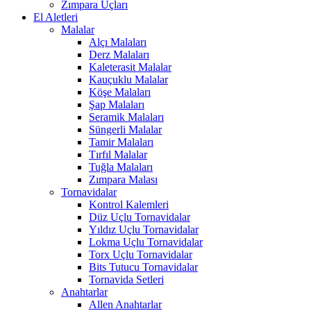
Zımpara Uçları
El Aletleri
Malalar
Alçı Malaları
Derz Malaları
Kaleterasit Malalar
Kauçuklu Malalar
Köşe Malaları
Şap Malaları
Seramik Malaları
Süngerli Malalar
Tamir Malaları
Tırfıl Malalar
Tuğla Malaları
Zımpara Malası
Tornavidalar
Kontrol Kalemleri
Düz Uçlu Tornavidalar
Yıldız Uçlu Tornavidalar
Lokma Uçlu Tornavidalar
Torx Uçlu Tornavidalar
Bits Tutucu Tornavidalar
Tornavida Setleri
Anahtarlar
Allen Anahtarlar