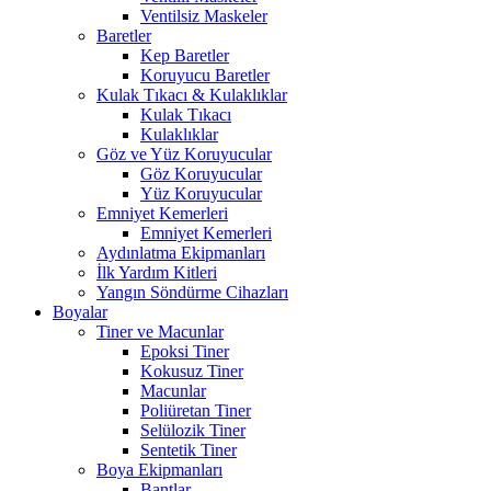
Ventilsiz Maskeler
Baretler
Kep Baretler
Koruyucu Baretler
Kulak Tıkacı & Kulaklıklar
Kulak Tıkacı
Kulaklıklar
Göz ve Yüz Koruyucular
Göz Koruyucular
Yüz Koruyucular
Emniyet Kemerleri
Emniyet Kemerleri
Aydınlatma Ekipmanları
İlk Yardım Kitleri
Yangın Söndürme Cihazları
Boyalar
Tiner ve Macunlar
Epoksi Tiner
Kokusuz Tiner
Macunlar
Poliüretan Tiner
Selülozik Tiner
Sentetik Tiner
Boya Ekipmanları
Bantlar