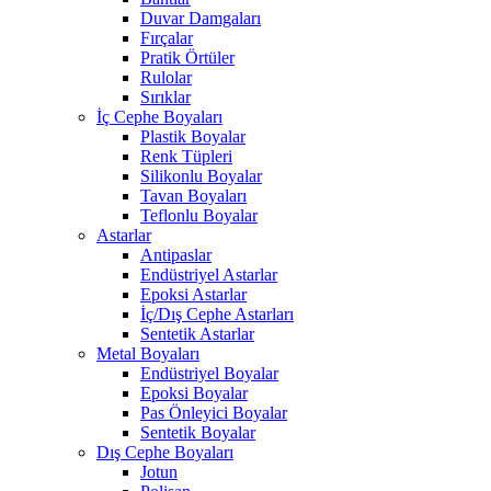
Duvar Damgaları
Fırçalar
Pratik Örtüler
Rulolar
Sırıklar
İç Cephe Boyaları
Plastik Boyalar
Renk Tüpleri
Silikonlu Boyalar
Tavan Boyaları
Teflonlu Boyalar
Astarlar
Antipaslar
Endüstriyel Astarlar
Epoksi Astarlar
İç/Dış Cephe Astarları
Sentetik Astarlar
Metal Boyaları
Endüstriyel Boyalar
Epoksi Boyalar
Pas Önleyici Boyalar
Sentetik Boyalar
Dış Cephe Boyaları
Jotun