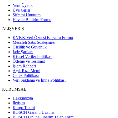
Yeni Üyelik
Üye Girişi
Şifremi Unuttum
Havale Bildirim Formu
ALIŞVERİŞ
KVKK Veri Öznesi Başvuru Formu
Mesafeli Satış Sözleşmesi
Gizlilik ve Güvenlik
İade Şartları
Kişisel Veriler Politikası
Ödeme ve Teslimat
İşlem Rehberi
Açık Rıza Metni
Çerez Politikası
Veri Saklama ve İmha Politikası
KURUMSAL
Hakkımızda
İletişim
Kargo Takibi
BOSCH Garanti Uzatma
BOSCH Online Onarım Talep Formu