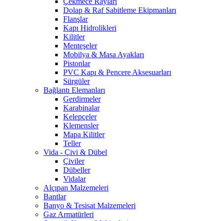
Çekmece Rayları
Dolap & Raf Sabitleme Ekipmanları
Flanşlar
Kapı Hidrolikleri
Kilitler
Menteşeler
Mobilya & Masa Ayakları
Pistonlar
PVC Kapı & Pencere Aksesuarları
Sürgüler
Bağlantı Elemanları
Gerdirmeler
Karabinalar
Kelepçeler
Klemensler
Mapa Kilitler
Teller
Vida - Çivi & Dübel
Çiviler
Dübeller
Vidalar
Alçıpan Malzemeleri
Bantlar
Banyo & Tesisat Malzemeleri
Gaz Armatürleri