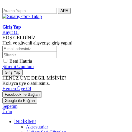
ARA
Giriş Yap
Kayıt Ol
HOŞ GELDİNİZ
Hızlı ve güvenli alışverişe giriş yapın!
Beni Hatırla
Şifremi Unuttum
Giriş Yap
HENÜZ ÜYE DEĞİL MİSİNİZ?
Kolayca üye olabilirsiniz.
Hemen Üye Ol
Facebook ile Bağlan
Google ile Bağlan
Sepetim
Ürün
İNDİRİM!!
Aksesuarlar