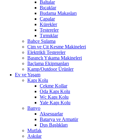
Baltalar
Bıçaklar
Budama Makasları
Çapalar
Kürekler
Testereler
Tırmıklar
Bahçe Sulama
Çim ve Çit Kesme Makineleri
Elektrikli Testereler
Basınçlı Yıkama Makineleri
İlaçlama Ekipmanları
Kamp/Outdoor Ürünler
Ev ve Yaşam
Kapı Kolu
Çekme Kollar
Oda Kapı Kolu
Wc Kapı Kolu
Yale Kapı Kolu
Banyo
Aksesuarlar
Batarya ve Armatür
Duş Başlıkları
Mutfak
Askılar