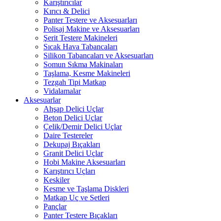
Karıştırıcılar
Kırıcı & Delici
Panter Testere ve Aksesuarları
Polisaj Makine ve Aksesuarları
Şerit Testere Makineleri
Sıcak Hava Tabancaları
Silikon Tabancaları ve Aksesuarları
Somun Sıkma Makinaları
Taşlama, Kesme Makineleri
Tezgah Tipi Matkap
Vidalamalar
Aksesuarlar
Ahşap Delici Uçlar
Beton Delici Uçlar
Çelik/Demir Delici Uçlar
Daire Testereler
Dekupaj Bıçakları
Granit Delici Uçlar
Hobi Makine Aksesuarları
Karıştırıcı Uçları
Keskiler
Kesme ve Taşlama Diskleri
Matkap Uç ve Setleri
Pançlar
Panter Testere Bıçakları