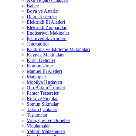
Akü ve Şarj Cihazları
Bahçe
Boya ve Astarlar
Daire Testereler
Elektrikli El Aletleri
Elektrikli Zımparalar
Endüstriyel Makinalar
İş Güvenlik Ürünleri
Jeneratörler
Kaldırma ve İstifleme Makinaları
Kaynak Makinaları
Kırıcı Deliciler
Kompresörler
Manuel El Aletleri
Matkaplar
Mobilya Hırdavatı
Oto Bakım Ürünleri
Panter Testereler
Rulo ve Fırçalar
Somun Sıkmalar
Takım Çantaları
Taşlamalar
Vida, Çivi ve Dübeller
Vidalamalar
Yalıtım Malzemeleri