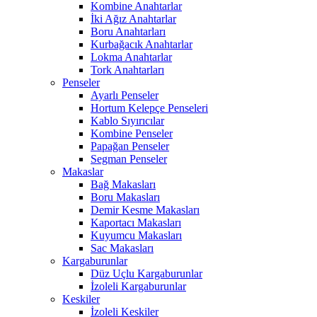
Kombine Anahtarlar
İki Ağız Anahtarlar
Boru Anahtarları
Kurbağacık Anahtarlar
Lokma Anahtarlar
Tork Anahtarları
Penseler
Ayarlı Penseler
Hortum Kelepçe Penseleri
Kablo Sıyırıcılar
Kombine Penseler
Papağan Penseler
Segman Penseler
Makaslar
Bağ Makasları
Boru Makasları
Demir Kesme Makasları
Kaportacı Makasları
Kuyumcu Makasları
Sac Makasları
Kargaburunlar
Düz Uçlu Kargaburunlar
İzoleli Kargaburunlar
Keskiler
İzoleli Keskiler