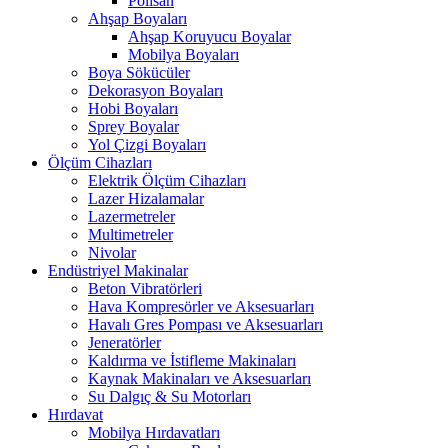
Polisan
Ahşap Boyaları
Ahşap Koruyucu Boyalar
Mobilya Boyaları
Boya Sökücüler
Dekorasyon Boyaları
Hobi Boyaları
Sprey Boyalar
Yol Çizgi Boyaları
Ölçüm Cihazları
Elektrik Ölçüm Cihazları
Lazer Hizalamalar
Lazermetreler
Multimetreler
Nivolar
Endüstriyel Makinalar
Beton Vibratörleri
Hava Kompresörler ve Aksesuarları
Havalı Gres Pompası ve Aksesuarları
Jeneratörler
Kaldırma ve İstifleme Makinaları
Kaynak Makinaları ve Aksesuarları
Su Dalgıç & Su Motorları
Hırdavat
Mobilya Hırdavatları