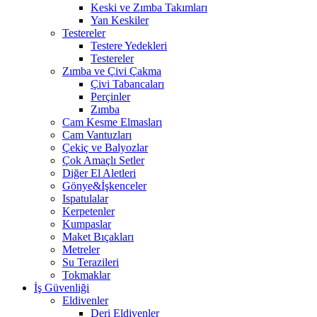
Keski ve Zımba Takımları
Yan Keskiler
Testereler
Testere Yedekleri
Testereler
Zımba ve Çivi Çakma
Çivi Tabancaları
Perçinler
Zımba
Cam Kesme Elmasları
Cam Vantuzları
Çekiç ve Balyozlar
Çok Amaçlı Setler
Diğer El Aletleri
Gönye&İşkenceler
Ispatulalar
Kerpetenler
Kumpaslar
Maket Bıçakları
Metreler
Su Terazileri
Tokmaklar
İş Güvenliği
Eldivenler
Deri Eldivenler