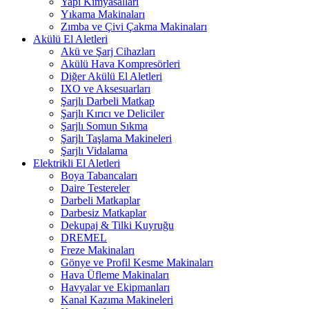
Yapı Kimyasalları
Yıkama Makinaları
Zımba ve Çivi Çakma Makinaları
Akülü El Aletleri
Akü ve Şarj Cihazları
Akülü Hava Kompresörleri
Diğer Akülü El Aletleri
IXO ve Aksesuarları
Şarjlı Darbeli Matkap
Şarjlı Kırıcı ve Deliciler
Şarjlı Somun Sıkma
Şarjlı Taşlama Makineleri
Şarjlı Vidalama
Elektrikli El Aletleri
Boya Tabancaları
Daire Testereler
Darbeli Matkaplar
Darbesiz Matkaplar
Dekupaj & Tilki Kuyruğu
DREMEL
Freze Makinaları
Gönye ve Profil Kesme Makinaları
Hava Üfleme Makinaları
Havyalar ve Ekipmanları
Kanal Kazıma Makineleri