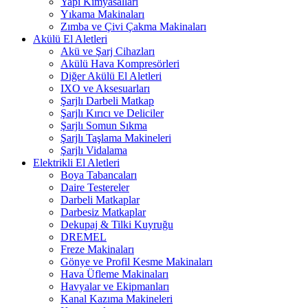
Yapı Kimyasalları
Yıkama Makinaları
Zımba ve Çivi Çakma Makinaları
Akülü El Aletleri
Akü ve Şarj Cihazları
Akülü Hava Kompresörleri
Diğer Akülü El Aletleri
IXO ve Aksesuarları
Şarjlı Darbeli Matkap
Şarjlı Kırıcı ve Deliciler
Şarjlı Somun Sıkma
Şarjlı Taşlama Makineleri
Şarjlı Vidalama
Elektrikli El Aletleri
Boya Tabancaları
Daire Testereler
Darbeli Matkaplar
Darbesiz Matkaplar
Dekupaj & Tilki Kuyruğu
DREMEL
Freze Makinaları
Gönye ve Profil Kesme Makinaları
Hava Üfleme Makinaları
Havyalar ve Ekipmanları
Kanal Kazıma Makineleri