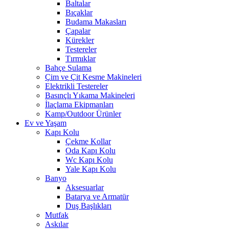
Baltalar
Bıçaklar
Budama Makasları
Çapalar
Kürekler
Testereler
Tırmıklar
Bahçe Sulama
Çim ve Çit Kesme Makineleri
Elektrikli Testereler
Basınçlı Yıkama Makineleri
İlaçlama Ekipmanları
Kamp/Outdoor Ürünler
Ev ve Yaşam
Kapı Kolu
Çekme Kollar
Oda Kapı Kolu
Wc Kapı Kolu
Yale Kapı Kolu
Banyo
Aksesuarlar
Batarya ve Armatür
Duş Başlıkları
Mutfak
Askılar