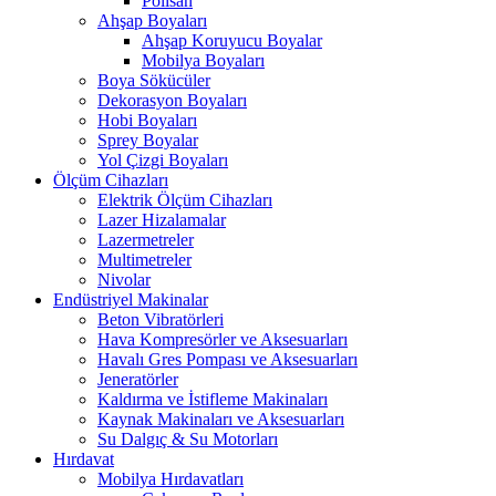
Polisan
Ahşap Boyaları
Ahşap Koruyucu Boyalar
Mobilya Boyaları
Boya Sökücüler
Dekorasyon Boyaları
Hobi Boyaları
Sprey Boyalar
Yol Çizgi Boyaları
Ölçüm Cihazları
Elektrik Ölçüm Cihazları
Lazer Hizalamalar
Lazermetreler
Multimetreler
Nivolar
Endüstriyel Makinalar
Beton Vibratörleri
Hava Kompresörler ve Aksesuarları
Havalı Gres Pompası ve Aksesuarları
Jeneratörler
Kaldırma ve İstifleme Makinaları
Kaynak Makinaları ve Aksesuarları
Su Dalgıç & Su Motorları
Hırdavat
Mobilya Hırdavatları