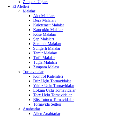
Zımpara Uçları
El Aletleri
Malalar
Alçı Malaları
Derz Malaları
Kaleterasit Malalar
Kauçuklu Malalar
Köşe Malaları
Şap Malaları
Seramik Malaları
Süngerli Malalar
Tamir Malaları
Tırfıl Malalar
Tuğla Malaları
Zımpara Malası
Tornavidalar
Kontrol Kalemleri
Düz Uçlu Tornavidalar
Yıldız Uçlu Tornavidalar
Lokma Uçlu Tornavidalar
Torx Uçlu Tornavidalar
Bits Tutucu Tornavidalar
Tornavida Setleri
Anahtarlar
Allen Anahtarlar