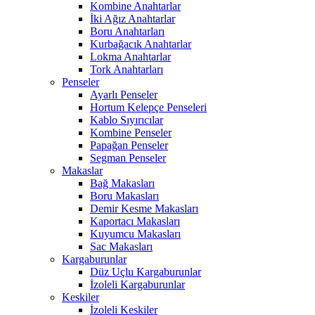
Kombine Anahtarlar
İki Ağız Anahtarlar
Boru Anahtarları
Kurbağacık Anahtarlar
Lokma Anahtarlar
Tork Anahtarları
Penseler
Ayarlı Penseler
Hortum Kelepçe Penseleri
Kablo Sıyırıcılar
Kombine Penseler
Papağan Penseler
Segman Penseler
Makaslar
Bağ Makasları
Boru Makasları
Demir Kesme Makasları
Kaportacı Makasları
Kuyumcu Makasları
Sac Makasları
Kargaburunlar
Düz Uçlu Kargaburunlar
İzoleli Kargaburunlar
Keskiler
İzoleli Keskiler