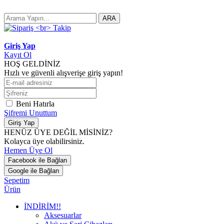
ARA
Giriş Yap
Kayıt Ol
HOŞ GELDİNİZ
Hızlı ve güvenli alışverişe giriş yapın!
Beni Hatırla
Şifremi Unuttum
Giriş Yap
HENÜZ ÜYE DEĞİL MİSİNİZ?
Kolayca üye olabilirsiniz.
Hemen Üye Ol
Facebook ile Bağlan
Google ile Bağlan
Sepetim
Ürün
İNDİRİM!!
Aksesuarlar