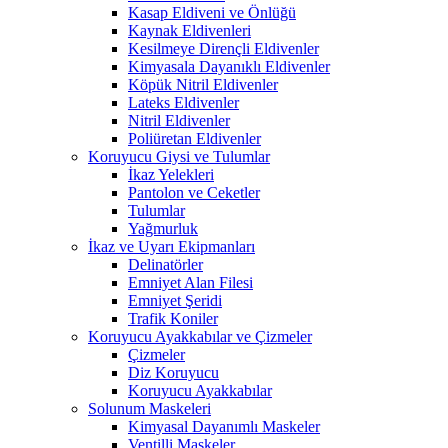
Kasap Eldiveni ve Önlüğü
Kaynak Eldivenleri
Kesilmeye Dirençli Eldivenler
Kimyasala Dayanıklı Eldivenler
Köpük Nitril Eldivenler
Lateks Eldivenler
Nitril Eldivenler
Poliüretan Eldivenler
Koruyucu Giysi ve Tulumlar
İkaz Yelekleri
Pantolon ve Ceketler
Tulumlar
Yağmurluk
İkaz ve Uyarı Ekipmanları
Delinatörler
Emniyet Alan Filesi
Emniyet Şeridi
Trafik Koniler
Koruyucu Ayakkabılar ve Çizmeler
Çizmeler
Diz Koruyucu
Koruyucu Ayakkabılar
Solunum Maskeleri
Kimyasal Dayanımlı Maskeler
Ventilli Maskeler