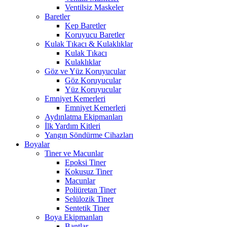
Ventilsiz Maskeler
Baretler
Kep Baretler
Koruyucu Baretler
Kulak Tıkacı & Kulaklıklar
Kulak Tıkacı
Kulaklıklar
Göz ve Yüz Koruyucular
Göz Koruyucular
Yüz Koruyucular
Emniyet Kemerleri
Emniyet Kemerleri
Aydınlatma Ekipmanları
İlk Yardım Kitleri
Yangın Söndürme Cihazları
Boyalar
Tiner ve Macunlar
Epoksi Tiner
Kokusuz Tiner
Macunlar
Poliüretan Tiner
Selülozik Tiner
Sentetik Tiner
Boya Ekipmanları
Bantlar