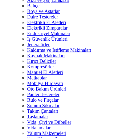
Akü ve Şarj Cihazları
Bahçe
Boya ve Astarlar
Daire Testereler
Elektrikli El Aletleri
Elektrikli Zımparalar
Endüstriyel Makinalar
İş Güvenlik Ürünleri
Jeneratörler
Kaldırma ve İstifleme Makinaları
Kaynak Makinaları
Kırıcı Deliciler
Kompresörler
Manuel El Aletleri
Matkaplar
Mobilya Hırdavatı
Oto Bakım Ürünleri
Panter Testereler
Rulo ve Fırçalar
Somun Sıkmalar
Takım Çantaları
Taşlamalar
Vida, Çivi ve Dübeller
Vidalamalar
Yalıtım Malzemeleri