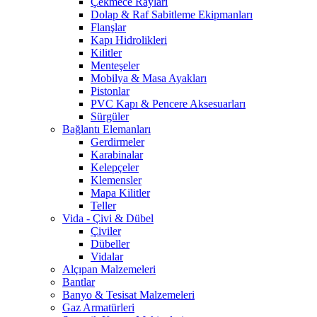
Çekmece Rayları
Dolap & Raf Sabitleme Ekipmanları
Flanşlar
Kapı Hidrolikleri
Kilitler
Menteşeler
Mobilya & Masa Ayakları
Pistonlar
PVC Kapı & Pencere Aksesuarları
Sürgüler
Bağlantı Elemanları
Gerdirmeler
Karabinalar
Kelepçeler
Klemensler
Mapa Kilitler
Teller
Vida - Çivi & Dübel
Çiviler
Dübeller
Vidalar
Alçıpan Malzemeleri
Bantlar
Banyo & Tesisat Malzemeleri
Gaz Armatürleri