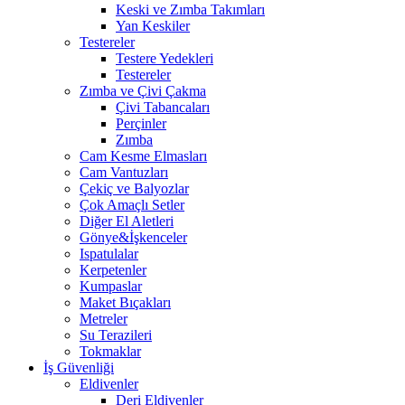
Keski ve Zımba Takımları
Yan Keskiler
Testereler
Testere Yedekleri
Testereler
Zımba ve Çivi Çakma
Çivi Tabancaları
Perçinler
Zımba
Cam Kesme Elmasları
Cam Vantuzları
Çekiç ve Balyozlar
Çok Amaçlı Setler
Diğer El Aletleri
Gönye&İşkenceler
Ispatulalar
Kerpetenler
Kumpaslar
Maket Bıçakları
Metreler
Su Terazileri
Tokmaklar
İş Güvenliği
Eldivenler
Deri Eldivenler