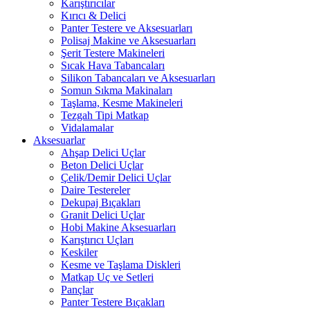
Karıştırıcılar
Kırıcı & Delici
Panter Testere ve Aksesuarları
Polisaj Makine ve Aksesuarları
Şerit Testere Makineleri
Sıcak Hava Tabancaları
Silikon Tabancaları ve Aksesuarları
Somun Sıkma Makinaları
Taşlama, Kesme Makineleri
Tezgah Tipi Matkap
Vidalamalar
Aksesuarlar
Ahşap Delici Uçlar
Beton Delici Uçlar
Çelik/Demir Delici Uçlar
Daire Testereler
Dekupaj Bıçakları
Granit Delici Uçlar
Hobi Makine Aksesuarları
Karıştırıcı Uçları
Keskiler
Kesme ve Taşlama Diskleri
Matkap Uç ve Setleri
Pançlar
Panter Testere Bıçakları