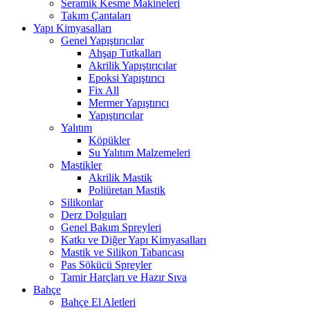
Seramik Kesme Makineleri
Takım Çantaları
Yapı Kimyasalları
Genel Yapıştırıcılar
Ahşap Tutkalları
Akrilik Yapıştırıcılar
Epoksi Yapıştırıcı
Fix All
Mermer Yapıştırıcı
Yapıştırıcılar
Yalıtım
Köpükler
Su Yalıtım Malzemeleri
Mastikler
Akrilik Mastik
Poliüretan Mastik
Silikonlar
Derz Dolguları
Genel Bakım Spreyleri
Katkı ve Diğer Yapı Kimyasalları
Mastik ve Silikon Tabancası
Pas Sökücü Spreyler
Tamir Harçları ve Hazır Sıva
Bahçe
Bahçe El Aletleri