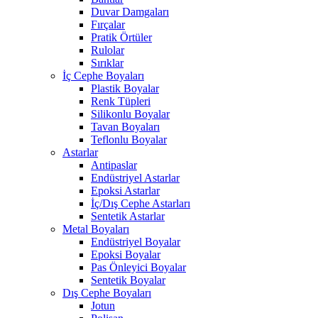
Duvar Damgaları
Fırçalar
Pratik Örtüler
Rulolar
Sırıklar
İç Cephe Boyaları
Plastik Boyalar
Renk Tüpleri
Silikonlu Boyalar
Tavan Boyaları
Teflonlu Boyalar
Astarlar
Antipaslar
Endüstriyel Astarlar
Epoksi Astarlar
İç/Dış Cephe Astarları
Sentetik Astarlar
Metal Boyaları
Endüstriyel Boyalar
Epoksi Boyalar
Pas Önleyici Boyalar
Sentetik Boyalar
Dış Cephe Boyaları
Jotun