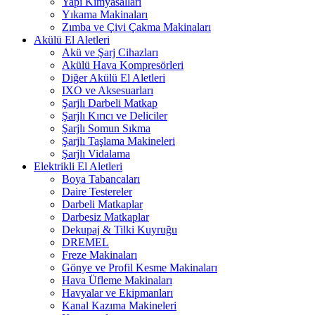
Yapı Kimyasalları
Yıkama Makinaları
Zımba ve Çivi Çakma Makinaları
Akülü El Aletleri
Akü ve Şarj Cihazları
Akülü Hava Kompresörleri
Diğer Akülü El Aletleri
IXO ve Aksesuarları
Şarjlı Darbeli Matkap
Şarjlı Kırıcı ve Deliciler
Şarjlı Somun Sıkma
Şarjlı Taşlama Makineleri
Şarjlı Vidalama
Elektrikli El Aletleri
Boya Tabancaları
Daire Testereler
Darbeli Matkaplar
Darbesiz Matkaplar
Dekupaj & Tilki Kuyruğu
DREMEL
Freze Makinaları
Gönye ve Profil Kesme Makinaları
Hava Üfleme Makinaları
Havyalar ve Ekipmanları
Kanal Kazıma Makineleri