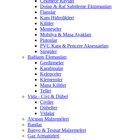
Çekmece Rayları
Dolap & Raf Sabitleme Ekipmanları
Flanşlar
Kapı Hidrolikleri
Kilitler
Menteşeler
Mobilya & Masa Ayakları
Pistonlar
PVC Kapı & Pencere Aksesuarları
Sürgüler
Bağlantı Elemanları
Gerdirmeler
Karabinalar
Kelepçeler
Klemensler
Mapa Kilitler
Teller
Vida - Çivi & Dübel
Çiviler
Dübeller
Vidalar
Alçıpan Malzemeleri
Bantlar
Banyo & Tesisat Malzemeleri
Gaz Armatürleri