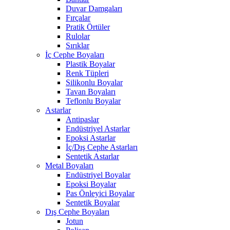
Duvar Damgaları
Fırçalar
Pratik Örtüler
Rulolar
Sırıklar
İç Cephe Boyaları
Plastik Boyalar
Renk Tüpleri
Silikonlu Boyalar
Tavan Boyaları
Teflonlu Boyalar
Astarlar
Antipaslar
Endüstriyel Astarlar
Epoksi Astarlar
İç/Dış Cephe Astarları
Sentetik Astarlar
Metal Boyaları
Endüstriyel Boyalar
Epoksi Boyalar
Pas Önleyici Boyalar
Sentetik Boyalar
Dış Cephe Boyaları
Jotun