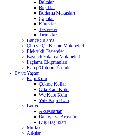
Baltalar
Bıçaklar
Budama Makasları
Çapalar
Kürekler
Testereler
Tırmıklar
Bahçe Sulama
Çim ve Çit Kesme Makineleri
Elektrikli Testereler
Basınçlı Yıkama Makineleri
İlaçlama Ekipmanları
Kamp/Outdoor Ürünler
Ev ve Yaşam
Kapı Kolu
Çekme Kollar
Oda Kapı Kolu
Wc Kapı Kolu
Yale Kapı Kolu
Banyo
Aksesuarlar
Batarya ve Armatür
Duş Başlıkları
Mutfak
Askılar