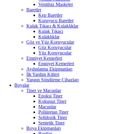
Ventilsiz Maskeler
Baretler
Kep Baretler
Koruyucu Baretler
Kulak Tıkacı & Kulaklıklar
Kulak Tıkacı
Kulaklıklar
Göz ve Yüz Koruyucular
Göz Koruyucular
Yüz Koruyucular
Emniyet Kemerleri
Emniyet Kemerleri
Aydınlatma Ekipmanları
İlk Yardım Kitleri
Yangın Söndürme Cihazları
Boyalar
Tiner ve Macunlar
Epoksi Tiner
Kokusuz Tiner
Macunlar
Poliüretan Tiner
Selülozik Tiner
Sentetik Tiner
Boya Ekipmanları
Bantlar