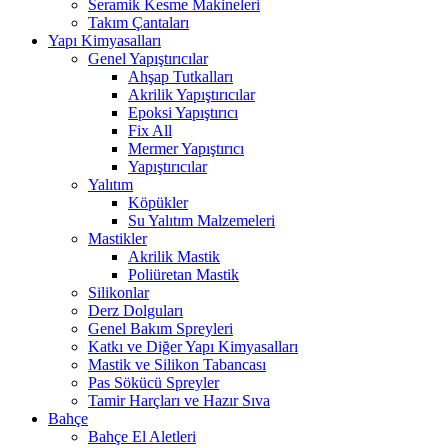
Seramik Kesme Makineleri
Takım Çantaları
Yapı Kimyasalları
Genel Yapıştırıcılar
Ahşap Tutkalları
Akrilik Yapıştırıcılar
Epoksi Yapıştırıcı
Fix All
Mermer Yapıştırıcı
Yapıştırıcılar
Yalıtım
Köpükler
Su Yalıtım Malzemeleri
Mastikler
Akrilik Mastik
Poliüretan Mastik
Silikonlar
Derz Dolguları
Genel Bakım Spreyleri
Katkı ve Diğer Yapı Kimyasalları
Mastik ve Silikon Tabancası
Pas Sökücü Spreyler
Tamir Harçları ve Hazır Sıva
Bahçe
Bahçe El Aletleri