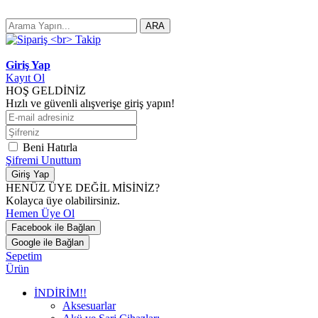
ARA
Giriş Yap
Kayıt Ol
HOŞ GELDİNİZ
Hızlı ve güvenli alışverişe giriş yapın!
Beni Hatırla
Şifremi Unuttum
Giriş Yap
HENÜZ ÜYE DEĞİL MİSİNİZ?
Kolayca üye olabilirsiniz.
Hemen Üye Ol
Facebook ile Bağlan
Google ile Bağlan
Sepetim
Ürün
İNDİRİM!!
Aksesuarlar