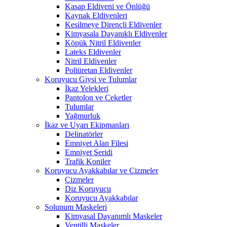
Kasap Eldiveni ve Önlüğü
Kaynak Eldivenleri
Kesilmeye Dirençli Eldivenler
Kimyasala Dayanıklı Eldivenler
Köpük Nitril Eldivenler
Lateks Eldivenler
Nitril Eldivenler
Poliüretan Eldivenler
Koruyucu Giysi ve Tulumlar
İkaz Yelekleri
Pantolon ve Ceketler
Tulumlar
Yağmurluk
İkaz ve Uyarı Ekipmanları
Delinatörler
Emniyet Alan Filesi
Emniyet Şeridi
Trafik Koniler
Koruyucu Ayakkabılar ve Çizmeler
Çizmeler
Diz Koruyucu
Koruyucu Ayakkabılar
Solunum Maskeleri
Kimyasal Dayanımlı Maskeler
Ventilli Maskeler