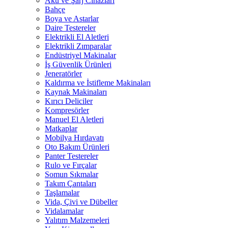
Akü ve Şarj Cihazları
Bahçe
Boya ve Astarlar
Daire Testereler
Elektrikli El Aletleri
Elektrikli Zımparalar
Endüstriyel Makinalar
İş Güvenlik Ürünleri
Jeneratörler
Kaldırma ve İstifleme Makinaları
Kaynak Makinaları
Kırıcı Deliciler
Kompresörler
Manuel El Aletleri
Matkaplar
Mobilya Hırdavatı
Oto Bakım Ürünleri
Panter Testereler
Rulo ve Fırçalar
Somun Sıkmalar
Takım Çantaları
Taşlamalar
Vida, Çivi ve Dübeller
Vidalamalar
Yalıtım Malzemeleri