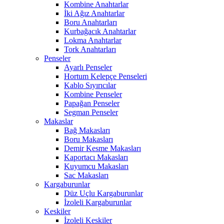
Kombine Anahtarlar
İki Ağız Anahtarlar
Boru Anahtarları
Kurbağacık Anahtarlar
Lokma Anahtarlar
Tork Anahtarları
Penseler
Ayarlı Penseler
Hortum Kelepçe Penseleri
Kablo Sıyırıcılar
Kombine Penseler
Papağan Penseler
Segman Penseler
Makaslar
Bağ Makasları
Boru Makasları
Demir Kesme Makasları
Kaportacı Makasları
Kuyumcu Makasları
Sac Makasları
Kargaburunlar
Düz Uçlu Kargaburunlar
İzoleli Kargaburunlar
Keskiler
İzoleli Keskiler