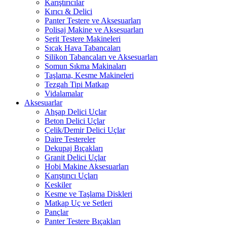
Karıştırıcılar
Kırıcı & Delici
Panter Testere ve Aksesuarları
Polisaj Makine ve Aksesuarları
Şerit Testere Makineleri
Sıcak Hava Tabancaları
Silikon Tabancaları ve Aksesuarları
Somun Sıkma Makinaları
Taşlama, Kesme Makineleri
Tezgah Tipi Matkap
Vidalamalar
Aksesuarlar
Ahşap Delici Uçlar
Beton Delici Uçlar
Çelik/Demir Delici Uçlar
Daire Testereler
Dekupaj Bıçakları
Granit Delici Uçlar
Hobi Makine Aksesuarları
Karıştırıcı Uçları
Keskiler
Kesme ve Taşlama Diskleri
Matkap Uç ve Setleri
Pançlar
Panter Testere Bıçakları