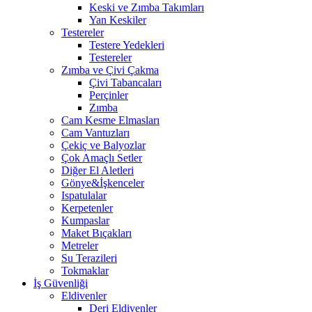
Keski ve Zımba Takımları
Yan Keskiler
Testereler
Testere Yedekleri
Testereler
Zımba ve Çivi Çakma
Çivi Tabancaları
Perçinler
Zımba
Cam Kesme Elmasları
Cam Vantuzları
Çekiç ve Balyozlar
Çok Amaçlı Setler
Diğer El Aletleri
Gönye&İşkenceler
Ispatulalar
Kerpetenler
Kumpaslar
Maket Bıçakları
Metreler
Su Terazileri
Tokmaklar
İş Güvenliği
Eldivenler
Deri Eldivenler