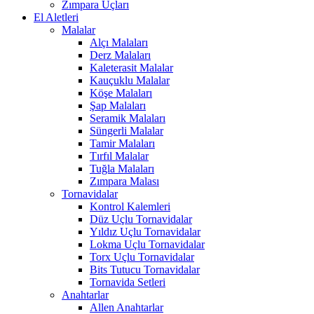
Zımpara Uçları
El Aletleri
Malalar
Alçı Malaları
Derz Malaları
Kaleterasit Malalar
Kauçuklu Malalar
Köşe Malaları
Şap Malaları
Seramik Malaları
Süngerli Malalar
Tamir Malaları
Tırfıl Malalar
Tuğla Malaları
Zımpara Malası
Tornavidalar
Kontrol Kalemleri
Düz Uçlu Tornavidalar
Yıldız Uçlu Tornavidalar
Lokma Uçlu Tornavidalar
Torx Uçlu Tornavidalar
Bits Tutucu Tornavidalar
Tornavida Setleri
Anahtarlar
Allen Anahtarlar