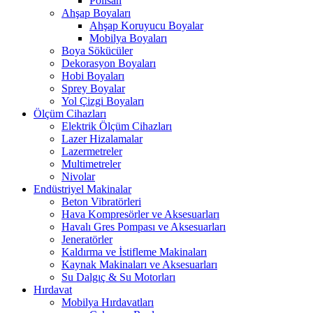
Polisan
Ahşap Boyaları
Ahşap Koruyucu Boyalar
Mobilya Boyaları
Boya Sökücüler
Dekorasyon Boyaları
Hobi Boyaları
Sprey Boyalar
Yol Çizgi Boyaları
Ölçüm Cihazları
Elektrik Ölçüm Cihazları
Lazer Hizalamalar
Lazermetreler
Multimetreler
Nivolar
Endüstriyel Makinalar
Beton Vibratörleri
Hava Kompresörler ve Aksesuarları
Havalı Gres Pompası ve Aksesuarları
Jeneratörler
Kaldırma ve İstifleme Makinaları
Kaynak Makinaları ve Aksesuarları
Su Dalgıç & Su Motorları
Hırdavat
Mobilya Hırdavatları