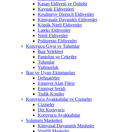
Kasap Eldiveni ve Önlüğü
Kaynak Eldivenleri
Kesilmeye Dirençli Eldivenler
Kimyasala Dayanıklı Eldivenler
Köpük Nitril Eldivenler
Lateks Eldivenler
Nitril Eldivenler
Poliüretan Eldivenler
Koruyucu Giysi ve Tulumlar
İkaz Yelekleri
Pantolon ve Ceketler
Tulumlar
Yağmurluk
İkaz ve Uyarı Ekipmanları
Delinatörler
Emniyet Alan Filesi
Emniyet Şeridi
Trafik Koniler
Koruyucu Ayakkabılar ve Çizmeler
Çizmeler
Diz Koruyucu
Koruyucu Ayakkabılar
Solunum Maskeleri
Kimyasal Dayanımlı Maskeler
Ventilli Maskeler