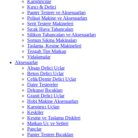
Karıştırıcılar
Kırıcı & Delici
Panter Testere ve Aksesuarları
Polisaj Makine ve Aksesuarları
Şerit Testere Makineleri
Sıcak Hava Tabancaları
Silikon Tabancaları ve Aksesuarları
Somun Sıkma Makinaları
Taşlama, Kesme Makineleri
Tezgah Tipi Matkap
Vidalamalar
Aksesuarlar
Ahşap Delici Uçlar
Beton Delici Uçlar
Çelik/Demir Delici Uçlar
Daire Testereler
Dekupaj Bıçakları
Granit Delici Uçlar
Hobi Makine Aksesuarları
Karıştırıcı Uçları
Keskiler
Kesme ve Taşlama Diskleri
Matkap Uç ve Setleri
Pançlar
Panter Testere Bıçakları