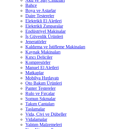
Akü ve Şarj Cihazları
Bahçe
Boya ve Astarlar
Daire Testereler
Elektrikli El Aletleri
Elektrikli Zımparalar
Endüstriyel Makinalar
İş Güvenlik Ürünleri
Jeneratörler
Kaldırma ve İstifleme Makinaları
Kaynak Makinaları
Kırıcı Deliciler
Kompresörler
Manuel El Aletleri
Matkaplar
Mobilya Hırdavatı
Oto Bakım Ürünleri
Panter Testereler
Rulo ve Fırçalar
Somun Sıkmalar
Takım Çantaları
Taşlamalar
Vida, Çivi ve Dübeller
Vidalamalar
Yalıtım Malzemeleri