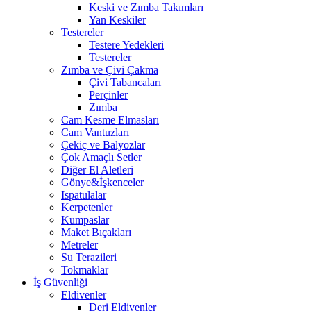
Keski ve Zımba Takımları
Yan Keskiler
Testereler
Testere Yedekleri
Testereler
Zımba ve Çivi Çakma
Çivi Tabancaları
Perçinler
Zımba
Cam Kesme Elmasları
Cam Vantuzları
Çekiç ve Balyozlar
Çok Amaçlı Setler
Diğer El Aletleri
Gönye&İşkenceler
Ispatulalar
Kerpetenler
Kumpaslar
Maket Bıçakları
Metreler
Su Terazileri
Tokmaklar
İş Güvenliği
Eldivenler
Deri Eldivenler