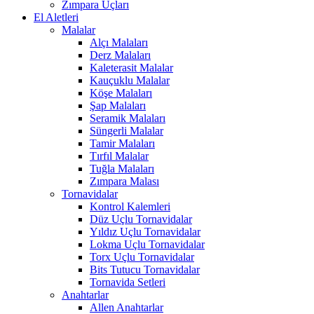
Zımpara Uçları
El Aletleri
Malalar
Alçı Malaları
Derz Malaları
Kaleterasit Malalar
Kauçuklu Malalar
Köşe Malaları
Şap Malaları
Seramik Malaları
Süngerli Malalar
Tamir Malaları
Tırfıl Malalar
Tuğla Malaları
Zımpara Malası
Tornavidalar
Kontrol Kalemleri
Düz Uçlu Tornavidalar
Yıldız Uçlu Tornavidalar
Lokma Uçlu Tornavidalar
Torx Uçlu Tornavidalar
Bits Tutucu Tornavidalar
Tornavida Setleri
Anahtarlar
Allen Anahtarlar