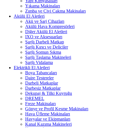
Yapı Kimyasalları
Yıkama Makinaları
Zımba ve Çivi Çakma Makinaları
Akülü El Aletleri
Akü ve Şarj Cihazları
Akülü Hava Kompresörleri
Diğer Akülü El Aletleri
IXO ve Aksesuarları
Şarjlı Darbeli Matkap
Şarjlı Kırıcı ve Deliciler
Şarjlı Somun Sıkma
Şarjlı Taşlama Makineleri
Şarjlı Vidalama
Elektrikli El Aletleri
Boya Tabancaları
Daire Testereler
Darbeli Matkaplar
Darbesiz Matkaplar
Dekupaj & Tilki Kuyruğu
DREMEL
Freze Makinaları
Gönye ve Profil Kesme Makinaları
Hava Üfleme Makinaları
Havyalar ve Ekipmanları
Kanal Kazıma Makineleri