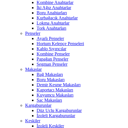
Kombine Anahtarlar
İki Ağız Anahtarlar
Boru Anahtarları
Kurbağacık Anahtarlar
Lokma Anahtarlar
Tork Anahtarları
Penseler
Ayarlı Penseler
Hortum Kelepçe Penseleri
Kablo Sıyırıcılar
Kombine Penseler
Papağan Penseler
Segman Penseler
Makaslar
Bağ Makasları
Boru Makasları
Demir Kesme Makasları
Kaportacı Makasları
Kuyumcu Makasları
Sac Makasları
Kargaburunlar
Düz Uçlu Kargaburunlar
İzoleli Kargaburunlar
Keskiler
İzoleli Keskiler