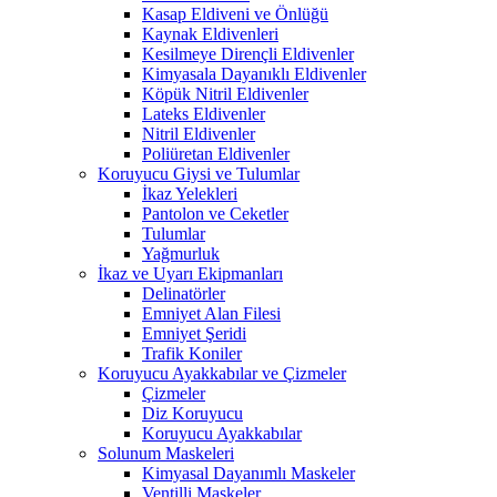
Kasap Eldiveni ve Önlüğü
Kaynak Eldivenleri
Kesilmeye Dirençli Eldivenler
Kimyasala Dayanıklı Eldivenler
Köpük Nitril Eldivenler
Lateks Eldivenler
Nitril Eldivenler
Poliüretan Eldivenler
Koruyucu Giysi ve Tulumlar
İkaz Yelekleri
Pantolon ve Ceketler
Tulumlar
Yağmurluk
İkaz ve Uyarı Ekipmanları
Delinatörler
Emniyet Alan Filesi
Emniyet Şeridi
Trafik Koniler
Koruyucu Ayakkabılar ve Çizmeler
Çizmeler
Diz Koruyucu
Koruyucu Ayakkabılar
Solunum Maskeleri
Kimyasal Dayanımlı Maskeler
Ventilli Maskeler