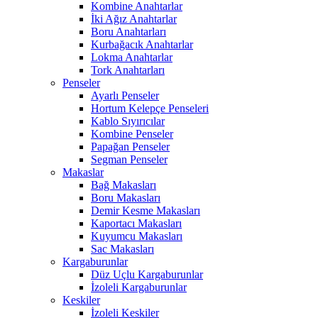
Kombine Anahtarlar
İki Ağız Anahtarlar
Boru Anahtarları
Kurbağacık Anahtarlar
Lokma Anahtarlar
Tork Anahtarları
Penseler
Ayarlı Penseler
Hortum Kelepçe Penseleri
Kablo Sıyırıcılar
Kombine Penseler
Papağan Penseler
Segman Penseler
Makaslar
Bağ Makasları
Boru Makasları
Demir Kesme Makasları
Kaportacı Makasları
Kuyumcu Makasları
Sac Makasları
Kargaburunlar
Düz Uçlu Kargaburunlar
İzoleli Kargaburunlar
Keskiler
İzoleli Keskiler