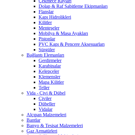
Çekmece Rayları
Dolap & Raf Sabitleme Ekipmanları
Flanşlar
Kapı Hidrolikleri
Kilitler
Menteşeler
Mobilya & Masa Ayakları
Pistonlar
PVC Kapı & Pencere Aksesuarları
Sürgüler
Bağlantı Elemanları
Gerdirmeler
Karabinalar
Kelepçeler
Klemensler
Mapa Kilitler
Teller
Vida - Çivi & Dübel
Çiviler
Dübeller
Vidalar
Alçıpan Malzemeleri
Bantlar
Banyo & Tesisat Malzemeleri
Gaz Armatürleri