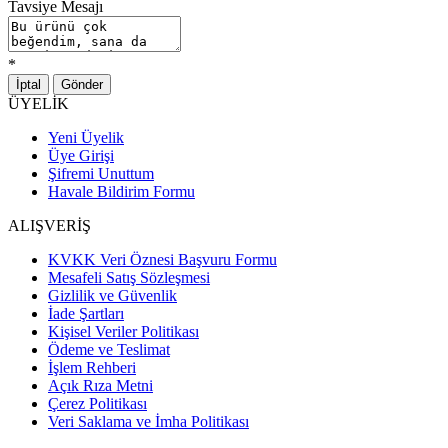
Tavsiye Mesajı
*
İptal
Gönder
ÜYELİK
Yeni Üyelik
Üye Girişi
Şifremi Unuttum
Havale Bildirim Formu
ALIŞVERİŞ
KVKK Veri Öznesi Başvuru Formu
Mesafeli Satış Sözleşmesi
Gizlilik ve Güvenlik
İade Şartları
Kişisel Veriler Politikası
Ödeme ve Teslimat
İşlem Rehberi
Açık Rıza Metni
Çerez Politikası
Veri Saklama ve İmha Politikası