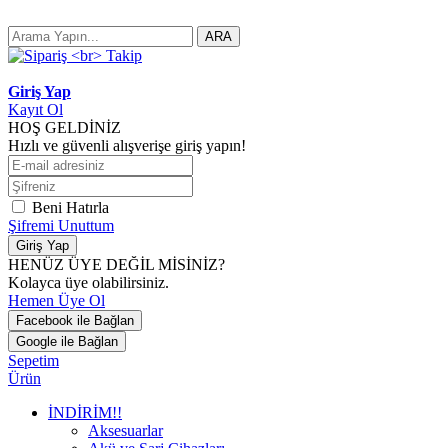
ARA
Giriş Yap
Kayıt Ol
HOŞ GELDİNİZ
Hızlı ve güvenli alışverişe giriş yapın!
Beni Hatırla
Şifremi Unuttum
Giriş Yap
HENÜZ ÜYE DEĞİL MİSİNİZ?
Kolayca üye olabilirsiniz.
Hemen Üye Ol
Facebook ile Bağlan
Google ile Bağlan
Sepetim
Ürün
İNDİRİM!!
Aksesuarlar