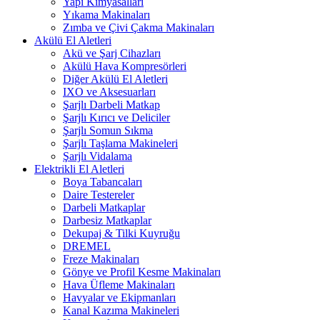
Yapı Kimyasalları
Yıkama Makinaları
Zımba ve Çivi Çakma Makinaları
Akülü El Aletleri
Akü ve Şarj Cihazları
Akülü Hava Kompresörleri
Diğer Akülü El Aletleri
IXO ve Aksesuarları
Şarjlı Darbeli Matkap
Şarjlı Kırıcı ve Deliciler
Şarjlı Somun Sıkma
Şarjlı Taşlama Makineleri
Şarjlı Vidalama
Elektrikli El Aletleri
Boya Tabancaları
Daire Testereler
Darbeli Matkaplar
Darbesiz Matkaplar
Dekupaj & Tilki Kuyruğu
DREMEL
Freze Makinaları
Gönye ve Profil Kesme Makinaları
Hava Üfleme Makinaları
Havyalar ve Ekipmanları
Kanal Kazıma Makineleri