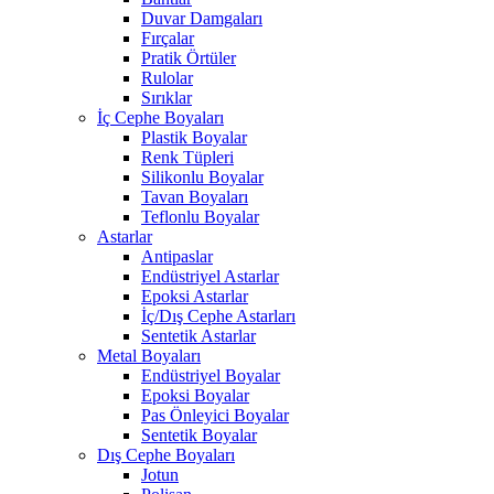
Duvar Damgaları
Fırçalar
Pratik Örtüler
Rulolar
Sırıklar
İç Cephe Boyaları
Plastik Boyalar
Renk Tüpleri
Silikonlu Boyalar
Tavan Boyaları
Teflonlu Boyalar
Astarlar
Antipaslar
Endüstriyel Astarlar
Epoksi Astarlar
İç/Dış Cephe Astarları
Sentetik Astarlar
Metal Boyaları
Endüstriyel Boyalar
Epoksi Boyalar
Pas Önleyici Boyalar
Sentetik Boyalar
Dış Cephe Boyaları
Jotun