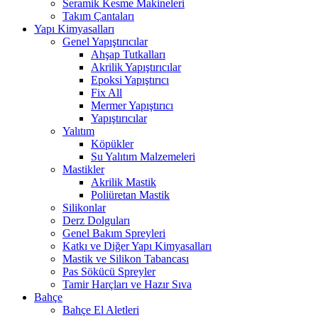
Seramik Kesme Makineleri
Takım Çantaları
Yapı Kimyasalları
Genel Yapıştırıcılar
Ahşap Tutkalları
Akrilik Yapıştırıcılar
Epoksi Yapıştırıcı
Fix All
Mermer Yapıştırıcı
Yapıştırıcılar
Yalıtım
Köpükler
Su Yalıtım Malzemeleri
Mastikler
Akrilik Mastik
Poliüretan Mastik
Silikonlar
Derz Dolguları
Genel Bakım Spreyleri
Katkı ve Diğer Yapı Kimyasalları
Mastik ve Silikon Tabancası
Pas Sökücü Spreyler
Tamir Harçları ve Hazır Sıva
Bahçe
Bahçe El Aletleri