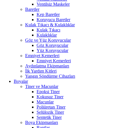
Ventilsiz Maskeler
Baretler
Kep Baretler
Koruyucu Baretler
Kulak Tıkacı & Kulaklıklar
Kulak Tıkacı
Kulaklıklar
Göz ve Yüz Koruyucular
Göz Koruyucular
Yüz Koruyucular
Emniyet Kemerleri
Emniyet Kemerleri
Aydınlatma Ekipmanları
İlk Yardım Kitleri
Yangın Söndürme Cihazları
Boyalar
Tiner ve Macunlar
Epoksi Tiner
Kokusuz Tiner
Macunlar
Poliüretan Tiner
Selülozik Tiner
Sentetik Tiner
Boya Ekipmanları
Bantlar