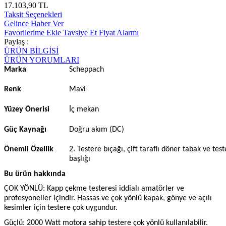
17.103,90 TL
Taksit Seçenekleri
Gelince Haber Ver
Favorilerime Ekle
Tavsiye Et
Fiyat Alarmı
Paylaş :
ÜRÜN BİLGİSİ
ÜRÜN YORUMLARI
Marka
Scheppach
Renk
Mavi
Yüzey Önerisi
İç mekan
Güç Kaynağı
Doğru akım (DC)
Önemli Özellik
2. Testere bıçağı, çift taraflı döner tabak ve tes
başlığı
Bu ürün hakkında
ÇOK YÖNLÜ: Kapp çekme testeresi iddialı amatörler ve
profesyoneller içindir. Hassas ve çok yönlü kapak, gönye ve açılı
kesimler için testere çok uygundur.
Güçlü: 2000 Watt motora sahip testere çok yönlü kullanılabilir.