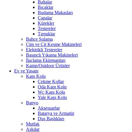
Baltalar
Bıçaklar
Budama Makasları
Çapalar
Kürekler
Testereler
Tırmıklar
Bahçe Sulama
Çim ve Çit Kesme Makineleri
Elektrikli Testereler
Basınçlı Yıkama Makineleri
İlaçlama Ekipmanları
Kamp/Outdoor Ürünler
Ev ve Yaşam
Kapı Kolu
Çekme Kollar
Oda Kapı Kolu
Wc Kapı Kolu
Yale Kapı Kolu
Banyo
Aksesuarlar
Batarya ve Armatür
Duş Başlıkları
Mutfak
Askılar