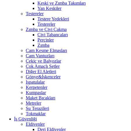
Keski ve Zımba Takımları
Yan Keskiler
Testereler
Testere Yedekleri
Testereler
Zımba ve Çivi Çakma
Çivi Tabancaları
Perçinler
Zımba
Cam Kesme Elmasları
Cam Vantuzları
Çekiç ve Balyozlar
Çok Amaçlı Setler
Diğer El Aletleri
Gönye&İşkenceler
Ispatulalar
Kerpetenler
Kumpaslar
Maket Bıçakları
Metreler
Su Terazileri
Tokmaklar
İş Güvenliği
Eldivenler
Deri Eldivenler