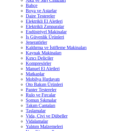
Akü ve Şarj Cihazları
Bahçe
Boya ve Astarlar
Daire Testereler
Elektrikli El Aletleri
Elektrikli Zımparalar
Endüstriyel Makinalar
İş Güvenlik Ürünleri
Jeneratörler
Kaldırma ve İstifleme Makinaları
Kaynak Makinaları
Kırıcı Deliciler
Kompresörler
Manuel El Aletleri
Matkaplar
Mobilya Hırdavatı
Oto Bakım Ürünleri
Panter Testereler
Rulo ve Fırçalar
Somun Sıkmalar
Takım Çantaları
Taşlamalar
Vida, Çivi ve Dübeller
Vidalamalar
Yalıtım Malzemeleri