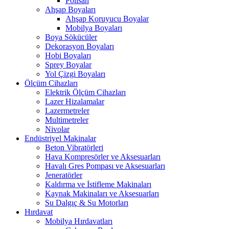
Polisan
Ahşap Boyaları
Ahşap Koruyucu Boyalar
Mobilya Boyaları
Boya Sökücüler
Dekorasyon Boyaları
Hobi Boyaları
Sprey Boyalar
Yol Çizgi Boyaları
Ölçüm Cihazları
Elektrik Ölçüm Cihazları
Lazer Hizalamalar
Lazermetreler
Multimetreler
Nivolar
Endüstriyel Makinalar
Beton Vibratörleri
Hava Kompresörler ve Aksesuarları
Havalı Gres Pompası ve Aksesuarları
Jeneratörler
Kaldırma ve İstifleme Makinaları
Kaynak Makinaları ve Aksesuarları
Su Dalgıç & Su Motorları
Hırdavat
Mobilya Hırdavatları