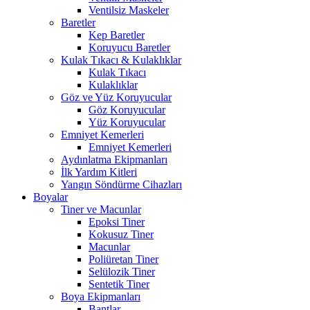
Ventilsiz Maskeler
Baretler
Kep Baretler
Koruyucu Baretler
Kulak Tıkacı & Kulaklıklar
Kulak Tıkacı
Kulaklıklar
Göz ve Yüz Koruyucular
Göz Koruyucular
Yüz Koruyucular
Emniyet Kemerleri
Emniyet Kemerleri
Aydınlatma Ekipmanları
İlk Yardım Kitleri
Yangın Söndürme Cihazları
Boyalar
Tiner ve Macunlar
Epoksi Tiner
Kokusuz Tiner
Macunlar
Poliüretan Tiner
Selülozik Tiner
Sentetik Tiner
Boya Ekipmanları
Bantlar