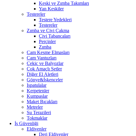
Keski ve Zımba Takımları
Yan Keskiler
Testereler
Testere Yedekleri
Testereler
Zımba ve Çivi Çakma
Çivi Tabancaları
Perçinler
Zımba
Cam Kesme Elmasları
Cam Vantuzları
Çekiç ve Balyozlar
Çok Amaçlı Setler
Diğer El Aletleri
Gönye&İşkenceler
Ispatulalar
Kerpetenler
Kumpaslar
Maket Bıçakları
Metreler
Su Terazileri
Tokmaklar
İş Güvenliği
Eldivenler
Deri Eldivenler