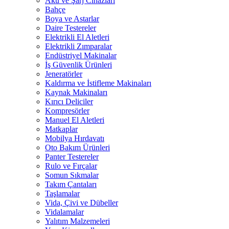
Akü ve Şarj Cihazları
Bahçe
Boya ve Astarlar
Daire Testereler
Elektrikli El Aletleri
Elektrikli Zımparalar
Endüstriyel Makinalar
İş Güvenlik Ürünleri
Jeneratörler
Kaldırma ve İstifleme Makinaları
Kaynak Makinaları
Kırıcı Deliciler
Kompresörler
Manuel El Aletleri
Matkaplar
Mobilya Hırdavatı
Oto Bakım Ürünleri
Panter Testereler
Rulo ve Fırçalar
Somun Sıkmalar
Takım Çantaları
Taşlamalar
Vida, Çivi ve Dübeller
Vidalamalar
Yalıtım Malzemeleri