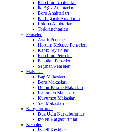
Kombine Anahtarlar
İki Ağız Anahtarlar
Boru Anahtarları
Kurbağacık Anahtarlar
Lokma Anahtarlar
Tork Anahtarları
Penseler
Ayarlı Penseler
Hortum Kelepçe Penseleri
Kablo Sıyırıcılar
Kombine Penseler
Papağan Penseler
Segman Penseler
Makaslar
Bağ Makasları
Boru Makasları
Demir Kesme Makasları
Kaportacı Makasları
Kuyumcu Makasları
Sac Makasları
Kargaburunlar
Düz Uçlu Kargaburunlar
İzoleli Kargaburunlar
Keskiler
İzoleli Keskiler