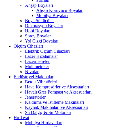
Polisan
Ahşap Boyaları
Ahşap Koruyucu Boyalar
Mobilya Boyaları
Boya Sökücüler
Dekorasyon Boyaları
Hobi Boyaları
Sprey Boyalar
Yol Çizgi Boyaları
Ölçüm Cihazları
Elektrik Ölçüm Cihazları
Lazer Hizalamalar
Lazermetreler
Multimetreler
Nivolar
Endüstriyel Makinalar
Beton Vibratörleri
Hava Kompresörler ve Aksesuarları
Havalı Gres Pompası ve Aksesuarları
Jeneratörler
Kaldırma ve İstifleme Makinaları
Kaynak Makinaları ve Aksesuarları
Su Dalgıç & Su Motorları
Hırdavat
Mobilya Hırdavatları