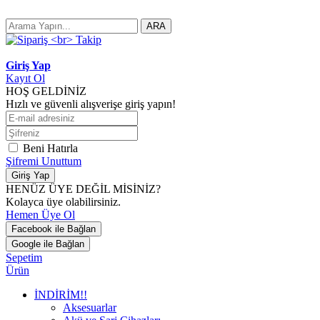
ARA
Giriş Yap
Kayıt Ol
HOŞ GELDİNİZ
Hızlı ve güvenli alışverişe giriş yapın!
Beni Hatırla
Şifremi Unuttum
Giriş Yap
HENÜZ ÜYE DEĞİL MİSİNİZ?
Kolayca üye olabilirsiniz.
Hemen Üye Ol
Facebook ile Bağlan
Google ile Bağlan
Sepetim
Ürün
İNDİRİM!!
Aksesuarlar