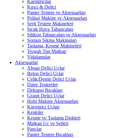
Karıştırıcılar
Kırıcı & Delici
Panter Testere ve Aksesuarları
Polisaj Makine ve Aksesuarları
Şerit Testere Makineleri
Sıcak Hava Tabancaları
Silikon Tabancaları ve Aksesuarları
Somun Sıkma Makinaları
Taşlama, Kesme Makineleri
Tezgah Tipi Matkap
Vidalamalar
Aksesuarlar
Ahşap Delici Uçlar
Beton Delici Uçlar
Çelik/Demir Delici Uçlar
Daire Testereler
Dekupaj Bıçakları
Granit Delici Uçlar
Hobi Makine Aksesuarları
Karıştırıcı Uçları
Keskiler
Kesme ve Taşlama Diskleri
Matkap Uç ve Setleri
Pançlar
Panter Testere Bıçakları