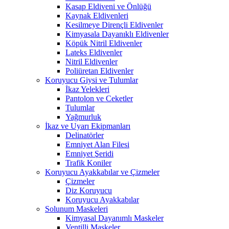
Kasap Eldiveni ve Önlüğü
Kaynak Eldivenleri
Kesilmeye Dirençli Eldivenler
Kimyasala Dayanıklı Eldivenler
Köpük Nitril Eldivenler
Lateks Eldivenler
Nitril Eldivenler
Poliüretan Eldivenler
Koruyucu Giysi ve Tulumlar
İkaz Yelekleri
Pantolon ve Ceketler
Tulumlar
Yağmurluk
İkaz ve Uyarı Ekipmanları
Delinatörler
Emniyet Alan Filesi
Emniyet Şeridi
Trafik Koniler
Koruyucu Ayakkabılar ve Çizmeler
Çizmeler
Diz Koruyucu
Koruyucu Ayakkabılar
Solunum Maskeleri
Kimyasal Dayanımlı Maskeler
Ventilli Maskeler