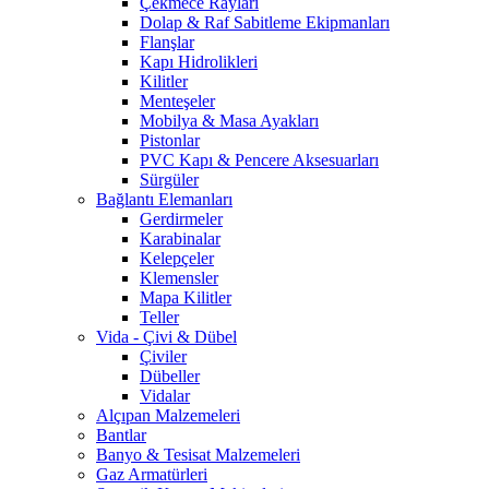
Çekmece Rayları
Dolap & Raf Sabitleme Ekipmanları
Flanşlar
Kapı Hidrolikleri
Kilitler
Menteşeler
Mobilya & Masa Ayakları
Pistonlar
PVC Kapı & Pencere Aksesuarları
Sürgüler
Bağlantı Elemanları
Gerdirmeler
Karabinalar
Kelepçeler
Klemensler
Mapa Kilitler
Teller
Vida - Çivi & Dübel
Çiviler
Dübeller
Vidalar
Alçıpan Malzemeleri
Bantlar
Banyo & Tesisat Malzemeleri
Gaz Armatürleri