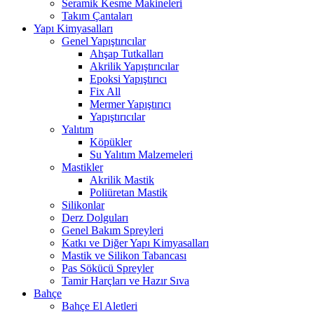
Seramik Kesme Makineleri
Takım Çantaları
Yapı Kimyasalları
Genel Yapıştırıcılar
Ahşap Tutkalları
Akrilik Yapıştırıcılar
Epoksi Yapıştırıcı
Fix All
Mermer Yapıştırıcı
Yapıştırıcılar
Yalıtım
Köpükler
Su Yalıtım Malzemeleri
Mastikler
Akrilik Mastik
Poliüretan Mastik
Silikonlar
Derz Dolguları
Genel Bakım Spreyleri
Katkı ve Diğer Yapı Kimyasalları
Mastik ve Silikon Tabancası
Pas Sökücü Spreyler
Tamir Harçları ve Hazır Sıva
Bahçe
Bahçe El Aletleri