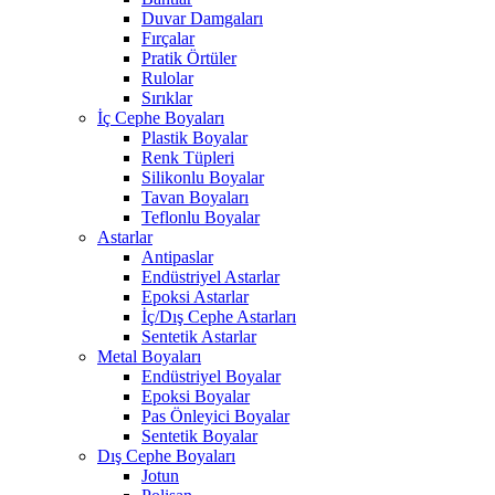
Duvar Damgaları
Fırçalar
Pratik Örtüler
Rulolar
Sırıklar
İç Cephe Boyaları
Plastik Boyalar
Renk Tüpleri
Silikonlu Boyalar
Tavan Boyaları
Teflonlu Boyalar
Astarlar
Antipaslar
Endüstriyel Astarlar
Epoksi Astarlar
İç/Dış Cephe Astarları
Sentetik Astarlar
Metal Boyaları
Endüstriyel Boyalar
Epoksi Boyalar
Pas Önleyici Boyalar
Sentetik Boyalar
Dış Cephe Boyaları
Jotun