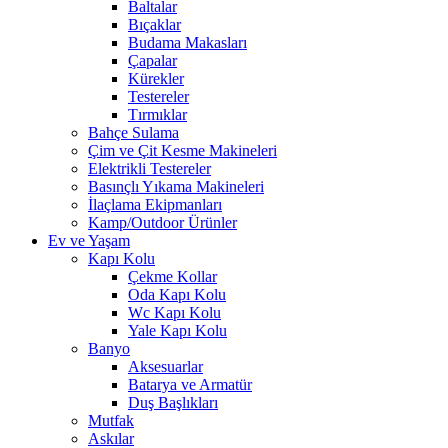
Baltalar
Bıçaklar
Budama Makasları
Çapalar
Kürekler
Testereler
Tırmıklar
Bahçe Sulama
Çim ve Çit Kesme Makineleri
Elektrikli Testereler
Basınçlı Yıkama Makineleri
İlaçlama Ekipmanları
Kamp/Outdoor Ürünler
Ev ve Yaşam
Kapı Kolu
Çekme Kollar
Oda Kapı Kolu
Wc Kapı Kolu
Yale Kapı Kolu
Banyo
Aksesuarlar
Batarya ve Armatür
Duş Başlıkları
Mutfak
Askılar