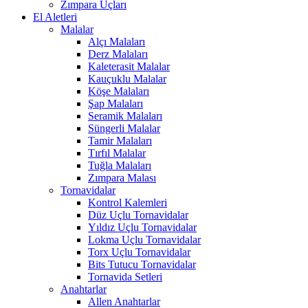
Zımpara Uçları
El Aletleri
Malalar
Alçı Malaları
Derz Malaları
Kaleterasit Malalar
Kauçuklu Malalar
Köşe Malaları
Şap Malaları
Seramik Malaları
Süngerli Malalar
Tamir Malaları
Tırfıl Malalar
Tuğla Malaları
Zımpara Malası
Tornavidalar
Kontrol Kalemleri
Düz Uçlu Tornavidalar
Yıldız Uçlu Tornavidalar
Lokma Uçlu Tornavidalar
Torx Uçlu Tornavidalar
Bits Tutucu Tornavidalar
Tornavida Setleri
Anahtarlar
Allen Anahtarlar