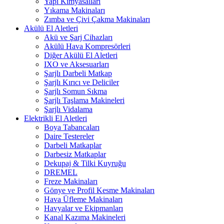
Yapı Kimyasalları
Yıkama Makinaları
Zımba ve Çivi Çakma Makinaları
Akülü El Aletleri
Akü ve Şarj Cihazları
Akülü Hava Kompresörleri
Diğer Akülü El Aletleri
IXO ve Aksesuarları
Şarjlı Darbeli Matkap
Şarjlı Kırıcı ve Deliciler
Şarjlı Somun Sıkma
Şarjlı Taşlama Makineleri
Şarjlı Vidalama
Elektrikli El Aletleri
Boya Tabancaları
Daire Testereler
Darbeli Matkaplar
Darbesiz Matkaplar
Dekupaj & Tilki Kuyruğu
DREMEL
Freze Makinaları
Gönye ve Profil Kesme Makinaları
Hava Üfleme Makinaları
Havyalar ve Ekipmanları
Kanal Kazıma Makineleri