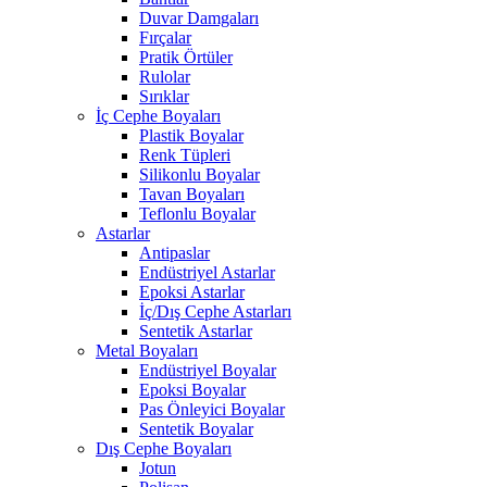
Duvar Damgaları
Fırçalar
Pratik Örtüler
Rulolar
Sırıklar
İç Cephe Boyaları
Plastik Boyalar
Renk Tüpleri
Silikonlu Boyalar
Tavan Boyaları
Teflonlu Boyalar
Astarlar
Antipaslar
Endüstriyel Astarlar
Epoksi Astarlar
İç/Dış Cephe Astarları
Sentetik Astarlar
Metal Boyaları
Endüstriyel Boyalar
Epoksi Boyalar
Pas Önleyici Boyalar
Sentetik Boyalar
Dış Cephe Boyaları
Jotun