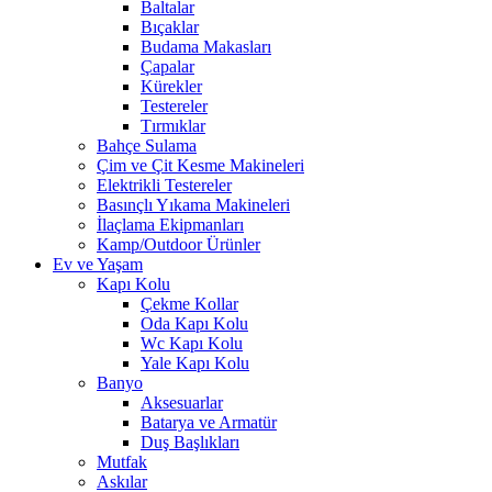
Baltalar
Bıçaklar
Budama Makasları
Çapalar
Kürekler
Testereler
Tırmıklar
Bahçe Sulama
Çim ve Çit Kesme Makineleri
Elektrikli Testereler
Basınçlı Yıkama Makineleri
İlaçlama Ekipmanları
Kamp/Outdoor Ürünler
Ev ve Yaşam
Kapı Kolu
Çekme Kollar
Oda Kapı Kolu
Wc Kapı Kolu
Yale Kapı Kolu
Banyo
Aksesuarlar
Batarya ve Armatür
Duş Başlıkları
Mutfak
Askılar