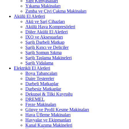
Yapı Kimyasalları
Yıkama Makinaları
Zımba ve Çivi Çakma Makinaları
Akülü El Aletleri
Akü ve Şarj Cihazları
Akülü Hava Kompresörleri
Diğer Akülü El Aletleri
IXO ve Aksesuarları
Şarjlı Darbeli Matkap
Şarjlı Kırıcı ve Deliciler
Şarjlı Somun Sıkma
Şarjlı Taşlama Makineleri
Şarjlı Vidalama
Elektrikli El Aletleri
Boya Tabancaları
Daire Testereler
Darbeli Matkaplar
Darbesiz Matkaplar
Dekupaj & Tilki Kuyruğu
DREMEL
Freze Makinaları
Gönye ve Profil Kesme Makinaları
Hava Üfleme Makinaları
Havyalar ve Ekipmanları
Kanal Kazıma Makineleri