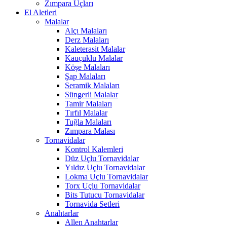
Zımpara Uçları
El Aletleri
Malalar
Alçı Malaları
Derz Malaları
Kaleterasit Malalar
Kauçuklu Malalar
Köşe Malaları
Şap Malaları
Seramik Malaları
Süngerli Malalar
Tamir Malaları
Tırfıl Malalar
Tuğla Malaları
Zımpara Malası
Tornavidalar
Kontrol Kalemleri
Düz Uçlu Tornavidalar
Yıldız Uçlu Tornavidalar
Lokma Uçlu Tornavidalar
Torx Uçlu Tornavidalar
Bits Tutucu Tornavidalar
Tornavida Setleri
Anahtarlar
Allen Anahtarlar