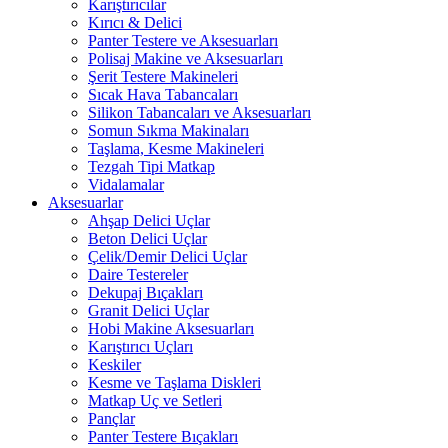
Karıştırıcılar
Kırıcı & Delici
Panter Testere ve Aksesuarları
Polisaj Makine ve Aksesuarları
Şerit Testere Makineleri
Sıcak Hava Tabancaları
Silikon Tabancaları ve Aksesuarları
Somun Sıkma Makinaları
Taşlama, Kesme Makineleri
Tezgah Tipi Matkap
Vidalamalar
Aksesuarlar
Ahşap Delici Uçlar
Beton Delici Uçlar
Çelik/Demir Delici Uçlar
Daire Testereler
Dekupaj Bıçakları
Granit Delici Uçlar
Hobi Makine Aksesuarları
Karıştırıcı Uçları
Keskiler
Kesme ve Taşlama Diskleri
Matkap Uç ve Setleri
Pançlar
Panter Testere Bıçakları