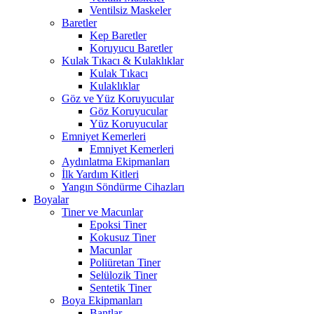
Ventilsiz Maskeler
Baretler
Kep Baretler
Koruyucu Baretler
Kulak Tıkacı & Kulaklıklar
Kulak Tıkacı
Kulaklıklar
Göz ve Yüz Koruyucular
Göz Koruyucular
Yüz Koruyucular
Emniyet Kemerleri
Emniyet Kemerleri
Aydınlatma Ekipmanları
İlk Yardım Kitleri
Yangın Söndürme Cihazları
Boyalar
Tiner ve Macunlar
Epoksi Tiner
Kokusuz Tiner
Macunlar
Poliüretan Tiner
Selülozik Tiner
Sentetik Tiner
Boya Ekipmanları
Bantlar