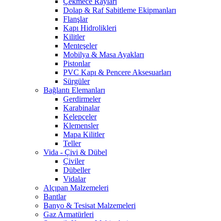
Çekmece Rayları
Dolap & Raf Sabitleme Ekipmanları
Flanşlar
Kapı Hidrolikleri
Kilitler
Menteşeler
Mobilya & Masa Ayakları
Pistonlar
PVC Kapı & Pencere Aksesuarları
Sürgüler
Bağlantı Elemanları
Gerdirmeler
Karabinalar
Kelepçeler
Klemensler
Mapa Kilitler
Teller
Vida - Çivi & Dübel
Çiviler
Dübeller
Vidalar
Alçıpan Malzemeleri
Bantlar
Banyo & Tesisat Malzemeleri
Gaz Armatürleri