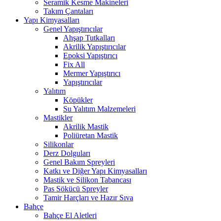
Seramik Kesme Makineleri
Takım Çantaları
Yapı Kimyasalları
Genel Yapıştırıcılar
Ahşap Tutkalları
Akrilik Yapıştırıcılar
Epoksi Yapıştırıcı
Fix All
Mermer Yapıştırıcı
Yapıştırıcılar
Yalıtım
Köpükler
Su Yalıtım Malzemeleri
Mastikler
Akrilik Mastik
Poliüretan Mastik
Silikonlar
Derz Dolguları
Genel Bakım Spreyleri
Katkı ve Diğer Yapı Kimyasalları
Mastik ve Silikon Tabancası
Pas Sökücü Spreyler
Tamir Harçları ve Hazır Sıva
Bahçe
Bahçe El Aletleri