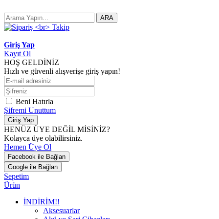
ARA
Giriş Yap
Kayıt Ol
HOŞ GELDİNİZ
Hızlı ve güvenli alışverişe giriş yapın!
Beni Hatırla
Şifremi Unuttum
Giriş Yap
HENÜZ ÜYE DEĞİL MİSİNİZ?
Kolayca üye olabilirsiniz.
Hemen Üye Ol
Facebook ile Bağlan
Google ile Bağlan
Sepetim
Ürün
İNDİRİM!!
Aksesuarlar