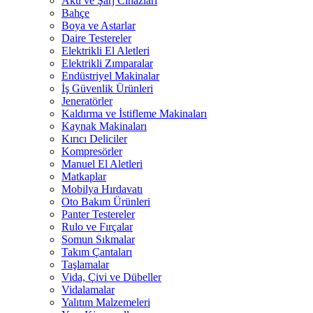
Akü ve Şarj Cihazları
Bahçe
Boya ve Astarlar
Daire Testereler
Elektrikli El Aletleri
Elektrikli Zımparalar
Endüstriyel Makinalar
İş Güvenlik Ürünleri
Jeneratörler
Kaldırma ve İstifleme Makinaları
Kaynak Makinaları
Kırıcı Deliciler
Kompresörler
Manuel El Aletleri
Matkaplar
Mobilya Hırdavatı
Oto Bakım Ürünleri
Panter Testereler
Rulo ve Fırçalar
Somun Sıkmalar
Takım Çantaları
Taşlamalar
Vida, Çivi ve Dübeller
Vidalamalar
Yalıtım Malzemeleri