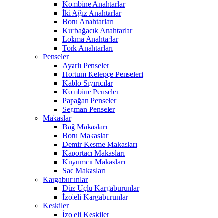
Kombine Anahtarlar
İki Ağız Anahtarlar
Boru Anahtarları
Kurbağacık Anahtarlar
Lokma Anahtarlar
Tork Anahtarları
Penseler
Ayarlı Penseler
Hortum Kelepçe Penseleri
Kablo Sıyırıcılar
Kombine Penseler
Papağan Penseler
Segman Penseler
Makaslar
Bağ Makasları
Boru Makasları
Demir Kesme Makasları
Kaportacı Makasları
Kuyumcu Makasları
Sac Makasları
Kargaburunlar
Düz Uçlu Kargaburunlar
İzoleli Kargaburunlar
Keskiler
İzoleli Keskiler