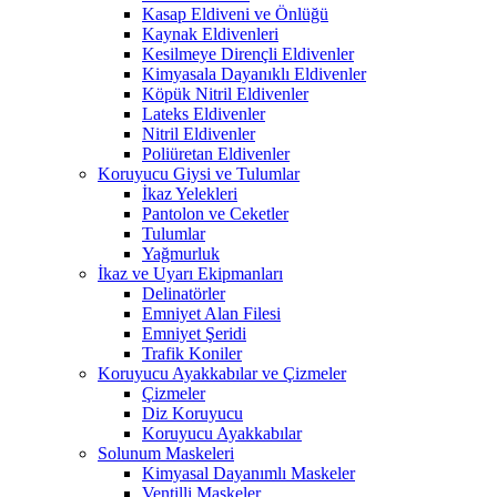
Kasap Eldiveni ve Önlüğü
Kaynak Eldivenleri
Kesilmeye Dirençli Eldivenler
Kimyasala Dayanıklı Eldivenler
Köpük Nitril Eldivenler
Lateks Eldivenler
Nitril Eldivenler
Poliüretan Eldivenler
Koruyucu Giysi ve Tulumlar
İkaz Yelekleri
Pantolon ve Ceketler
Tulumlar
Yağmurluk
İkaz ve Uyarı Ekipmanları
Delinatörler
Emniyet Alan Filesi
Emniyet Şeridi
Trafik Koniler
Koruyucu Ayakkabılar ve Çizmeler
Çizmeler
Diz Koruyucu
Koruyucu Ayakkabılar
Solunum Maskeleri
Kimyasal Dayanımlı Maskeler
Ventilli Maskeler