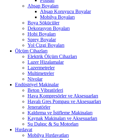
Polisan
Ahşap Boyaları
Ahşap Koruyucu Boyalar
Mobilya Boyaları
Boya Sökücüler
Dekorasyon Boyaları
Hobi Boyaları
Sprey Boyalar
Yol Çizgi Boyaları
Ölçüm Cihazları
Elektrik Ölçüm Cihazları
Lazer Hizalamalar
Lazermetreler
Multimetreler
Nivolar
Endüstriyel Makinalar
Beton Vibratörleri
Hava Kompresörler ve Aksesuarları
Havalı Gres Pompası ve Aksesuarları
Jeneratörler
Kaldırma ve İstifleme Makinaları
Kaynak Makinaları ve Aksesuarları
Su Dalgıç & Su Motorları
Hırdavat
Mobilya Hırdavatları