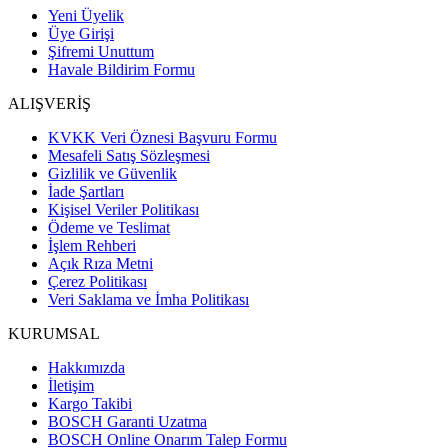
Yeni Üyelik
Üye Girişi
Şifremi Unuttum
Havale Bildirim Formu
ALIŞVERİŞ
KVKK Veri Öznesi Başvuru Formu
Mesafeli Satış Sözleşmesi
Gizlilik ve Güvenlik
İade Şartları
Kişisel Veriler Politikası
Ödeme ve Teslimat
İşlem Rehberi
Açık Rıza Metni
Çerez Politikası
Veri Saklama ve İmha Politikası
KURUMSAL
Hakkımızda
İletişim
Kargo Takibi
BOSCH Garanti Uzatma
BOSCH Online Onarım Talep Formu