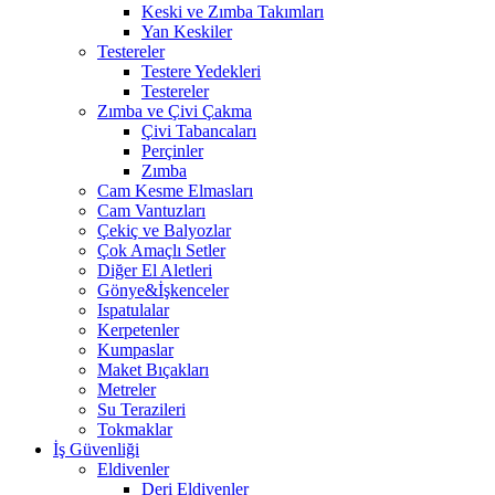
Keski ve Zımba Takımları
Yan Keskiler
Testereler
Testere Yedekleri
Testereler
Zımba ve Çivi Çakma
Çivi Tabancaları
Perçinler
Zımba
Cam Kesme Elmasları
Cam Vantuzları
Çekiç ve Balyozlar
Çok Amaçlı Setler
Diğer El Aletleri
Gönye&İşkenceler
Ispatulalar
Kerpetenler
Kumpaslar
Maket Bıçakları
Metreler
Su Terazileri
Tokmaklar
İş Güvenliği
Eldivenler
Deri Eldivenler