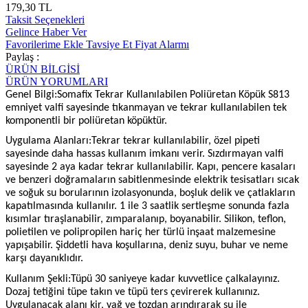
179,30 TL
Taksit Seçenekleri
Gelince Haber Ver
Favorilerime Ekle
Tavsiye Et
Fiyat Alarmı
Paylaş :
ÜRÜN BİLGİSİ
ÜRÜN YORUMLARI
Genel Bilgi:Somafix Tekrar Kullanılabilen Poliüretan Köpük S813
emniyet valfi sayesinde tıkanmayan ve tekrar kullanılabilen tek
komponentli bir poliüretan köpüktür.
Uygulama Alanları:Tekrar tekrar kullanılabilir, özel pipeti
sayesinde daha hassas kullanım imkanı verir. Sızdırmayan valfi
sayesinde 2 aya kadar tekrar kullanılabilir. Kapı, pencere kasaları
ve benzeri doğramaların sabitlenmesinde elektrik tesisatları sıcak
ve soğuk su borularının izolasyonunda, boşluk delik ve çatlakların
kapatılmasında kullanılır. 1 ile 3 saatlik sertleşme sonunda fazla
kısımlar tıraşlanabilir, zımparalanıp, boyanabilir. Silikon, teflon,
polietilen ve polipropilen hariç her türlü inşaat malzemesine
yapışabilir. Şiddetli hava koşullarına, deniz suyu, buhar ve neme
karşı dayanıklıdır.
Kullanım Şekli:Tüpü 30 saniyeye kadar kuvvetlice çalkalayınız.
Dozaj tetiğini tüpe takın ve tüpü ters çevirerek kullanınız.
Uygulanacak alanı kir, yağ ve tozdan arındırarak su ile