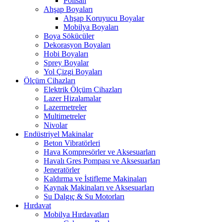
Polisan
Ahşap Boyaları
Ahşap Koruyucu Boyalar
Mobilya Boyaları
Boya Sökücüler
Dekorasyon Boyaları
Hobi Boyaları
Sprey Boyalar
Yol Çizgi Boyaları
Ölçüm Cihazları
Elektrik Ölçüm Cihazları
Lazer Hizalamalar
Lazermetreler
Multimetreler
Nivolar
Endüstriyel Makinalar
Beton Vibratörleri
Hava Kompresörler ve Aksesuarları
Havalı Gres Pompası ve Aksesuarları
Jeneratörler
Kaldırma ve İstifleme Makinaları
Kaynak Makinaları ve Aksesuarları
Su Dalgıç & Su Motorları
Hırdavat
Mobilya Hırdavatları