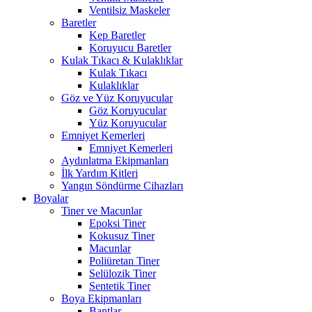
Ventilsiz Maskeler
Baretler
Kep Baretler
Koruyucu Baretler
Kulak Tıkacı & Kulaklıklar
Kulak Tıkacı
Kulaklıklar
Göz ve Yüz Koruyucular
Göz Koruyucular
Yüz Koruyucular
Emniyet Kemerleri
Emniyet Kemerleri
Aydınlatma Ekipmanları
İlk Yardım Kitleri
Yangın Söndürme Cihazları
Boyalar
Tiner ve Macunlar
Epoksi Tiner
Kokusuz Tiner
Macunlar
Poliüretan Tiner
Selülozik Tiner
Sentetik Tiner
Boya Ekipmanları
Bantlar