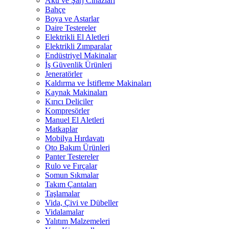
Akü ve Şarj Cihazları
Bahçe
Boya ve Astarlar
Daire Testereler
Elektrikli El Aletleri
Elektrikli Zımparalar
Endüstriyel Makinalar
İş Güvenlik Ürünleri
Jeneratörler
Kaldırma ve İstifleme Makinaları
Kaynak Makinaları
Kırıcı Deliciler
Kompresörler
Manuel El Aletleri
Matkaplar
Mobilya Hırdavatı
Oto Bakım Ürünleri
Panter Testereler
Rulo ve Fırçalar
Somun Sıkmalar
Takım Çantaları
Taşlamalar
Vida, Çivi ve Dübeller
Vidalamalar
Yalıtım Malzemeleri