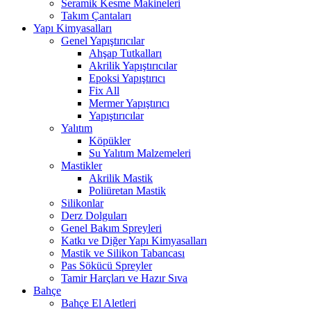
Seramik Kesme Makineleri
Takım Çantaları
Yapı Kimyasalları
Genel Yapıştırıcılar
Ahşap Tutkalları
Akrilik Yapıştırıcılar
Epoksi Yapıştırıcı
Fix All
Mermer Yapıştırıcı
Yapıştırıcılar
Yalıtım
Köpükler
Su Yalıtım Malzemeleri
Mastikler
Akrilik Mastik
Poliüretan Mastik
Silikonlar
Derz Dolguları
Genel Bakım Spreyleri
Katkı ve Diğer Yapı Kimyasalları
Mastik ve Silikon Tabancası
Pas Sökücü Spreyler
Tamir Harçları ve Hazır Sıva
Bahçe
Bahçe El Aletleri