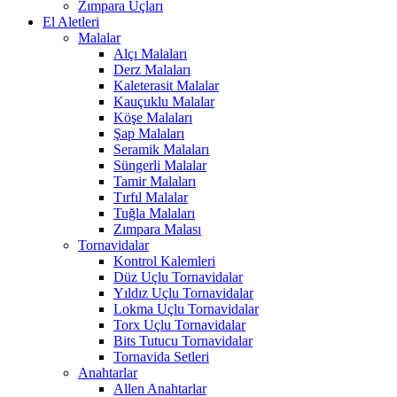
Zımpara Uçları
El Aletleri
Malalar
Alçı Malaları
Derz Malaları
Kaleterasit Malalar
Kauçuklu Malalar
Köşe Malaları
Şap Malaları
Seramik Malaları
Süngerli Malalar
Tamir Malaları
Tırfıl Malalar
Tuğla Malaları
Zımpara Malası
Tornavidalar
Kontrol Kalemleri
Düz Uçlu Tornavidalar
Yıldız Uçlu Tornavidalar
Lokma Uçlu Tornavidalar
Torx Uçlu Tornavidalar
Bits Tutucu Tornavidalar
Tornavida Setleri
Anahtarlar
Allen Anahtarlar