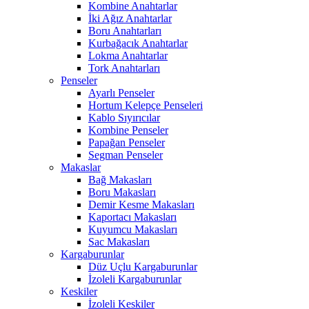
Kombine Anahtarlar
İki Ağız Anahtarlar
Boru Anahtarları
Kurbağacık Anahtarlar
Lokma Anahtarlar
Tork Anahtarları
Penseler
Ayarlı Penseler
Hortum Kelepçe Penseleri
Kablo Sıyırıcılar
Kombine Penseler
Papağan Penseler
Segman Penseler
Makaslar
Bağ Makasları
Boru Makasları
Demir Kesme Makasları
Kaportacı Makasları
Kuyumcu Makasları
Sac Makasları
Kargaburunlar
Düz Uçlu Kargaburunlar
İzoleli Kargaburunlar
Keskiler
İzoleli Keskiler