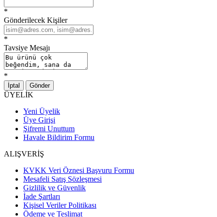
*
Gönderilecek Kişiler
*
Tavsiye Mesajı
*
İptal
Gönder
ÜYELİK
Yeni Üyelik
Üye Girişi
Şifremi Unuttum
Havale Bildirim Formu
ALIŞVERİŞ
KVKK Veri Öznesi Başvuru Formu
Mesafeli Satış Sözleşmesi
Gizlilik ve Güvenlik
İade Şartları
Kişisel Veriler Politikası
Ödeme ve Teslimat