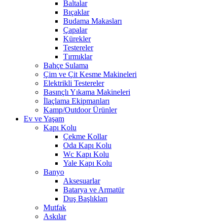
Baltalar
Bıçaklar
Budama Makasları
Çapalar
Kürekler
Testereler
Tırmıklar
Bahçe Sulama
Çim ve Çit Kesme Makineleri
Elektrikli Testereler
Basınçlı Yıkama Makineleri
İlaçlama Ekipmanları
Kamp/Outdoor Ürünler
Ev ve Yaşam
Kapı Kolu
Çekme Kollar
Oda Kapı Kolu
Wc Kapı Kolu
Yale Kapı Kolu
Banyo
Aksesuarlar
Batarya ve Armatür
Duş Başlıkları
Mutfak
Askılar