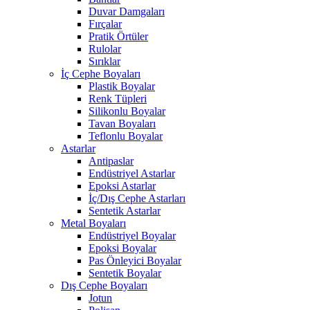
Duvar Damgaları
Fırçalar
Pratik Örtüler
Rulolar
Sırıklar
İç Cephe Boyaları
Plastik Boyalar
Renk Tüpleri
Silikonlu Boyalar
Tavan Boyaları
Teflonlu Boyalar
Astarlar
Antipaslar
Endüstriyel Astarlar
Epoksi Astarlar
İç/Dış Cephe Astarları
Sentetik Astarlar
Metal Boyaları
Endüstriyel Boyalar
Epoksi Boyalar
Pas Önleyici Boyalar
Sentetik Boyalar
Dış Cephe Boyaları
Jotun