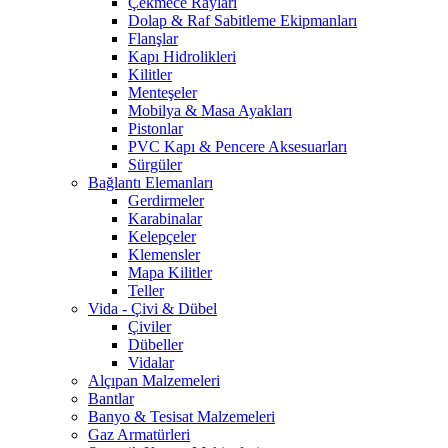
Çekmece Rayları
Dolap & Raf Sabitleme Ekipmanları
Flanşlar
Kapı Hidrolikleri
Kilitler
Menteşeler
Mobilya & Masa Ayakları
Pistonlar
PVC Kapı & Pencere Aksesuarları
Sürgüler
Bağlantı Elemanları
Gerdirmeler
Karabinalar
Kelepçeler
Klemensler
Mapa Kilitler
Teller
Vida - Çivi & Dübel
Çiviler
Dübeller
Vidalar
Alçıpan Malzemeleri
Bantlar
Banyo & Tesisat Malzemeleri
Gaz Armatürleri