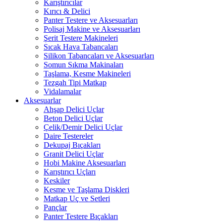
Karıştırıcılar
Kırıcı & Delici
Panter Testere ve Aksesuarları
Polisaj Makine ve Aksesuarları
Şerit Testere Makineleri
Sıcak Hava Tabancaları
Silikon Tabancaları ve Aksesuarları
Somun Sıkma Makinaları
Taşlama, Kesme Makineleri
Tezgah Tipi Matkap
Vidalamalar
Aksesuarlar
Ahşap Delici Uçlar
Beton Delici Uçlar
Çelik/Demir Delici Uçlar
Daire Testereler
Dekupaj Bıçakları
Granit Delici Uçlar
Hobi Makine Aksesuarları
Karıştırıcı Uçları
Keskiler
Kesme ve Taşlama Diskleri
Matkap Uç ve Setleri
Pançlar
Panter Testere Bıçakları