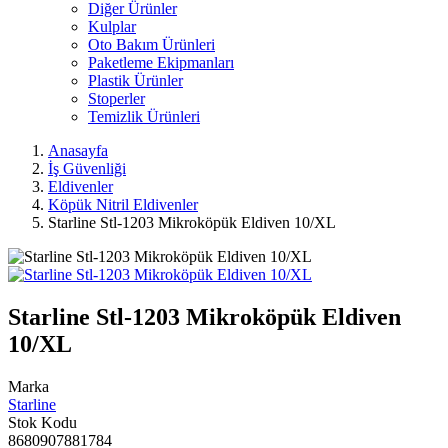
Diğer Ürünler
Kulplar
Oto Bakım Ürünleri
Paketleme Ekipmanları
Plastik Ürünler
Stoperler
Temizlik Ürünleri
Anasayfa
İş Güvenliği
Eldivenler
Köpük Nitril Eldivenler
Starline Stl-1203 Mikroköpük Eldiven 10/XL
Starline Stl-1203 Mikroköpük Eldiven
10/XL
Marka
Starline
Stok Kodu
8680907881784