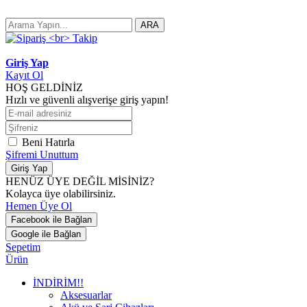
ARA
Giriş Yap
Kayıt Ol
HOŞ GELDİNİZ
Hızlı ve güvenli alışverişe giriş yapın!
Beni Hatırla
Şifremi Unuttum
Giriş Yap
HENÜZ ÜYE DEĞİL MİSİNİZ?
Kolayca üye olabilirsiniz.
Hemen Üye Ol
Facebook ile Bağlan
Google ile Bağlan
Sepetim
Ürün
İNDİRİM!!
Aksesuarlar