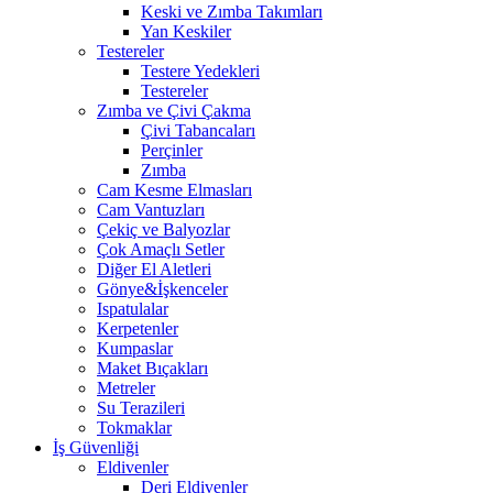
Keski ve Zımba Takımları
Yan Keskiler
Testereler
Testere Yedekleri
Testereler
Zımba ve Çivi Çakma
Çivi Tabancaları
Perçinler
Zımba
Cam Kesme Elmasları
Cam Vantuzları
Çekiç ve Balyozlar
Çok Amaçlı Setler
Diğer El Aletleri
Gönye&İşkenceler
Ispatulalar
Kerpetenler
Kumpaslar
Maket Bıçakları
Metreler
Su Terazileri
Tokmaklar
İş Güvenliği
Eldivenler
Deri Eldivenler