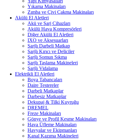
Yapı Kimyasalları
Yıkama Makinaları
Zımba ve Çivi Çakma Makinaları
Akülü El Aletleri
Akü ve Şarj Cihazları
Akülü Hava Kompresörleri
Diğer Akülü El Aletleri
IXO ve Aksesuarları
Şarjlı Darbeli Matkap
Şarjlı Kırıcı ve Deliciler
Şarjlı Somun Sıkma
Şarjlı Taşlama Makineleri
Şarjlı Vidalama
Elektrikli El Aletleri
Boya Tabancaları
Daire Testereler
Darbeli Matkaplar
Darbesiz Matkaplar
Dekupaj & Tilki Kuyruğu
DREMEL
Freze Makinaları
Gönye ve Profil Kesme Makinaları
Hava Üfleme Makinaları
Havyalar ve Ekipmanları
Kanal Kazıma Makineleri