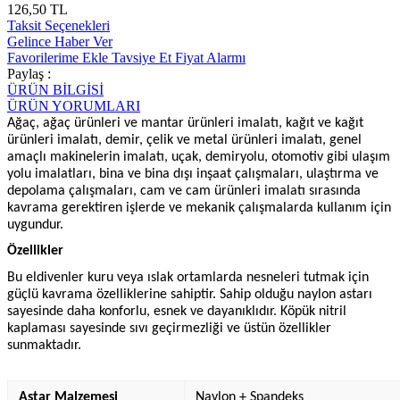
126,50 TL
Taksit Seçenekleri
Gelince Haber Ver
Favorilerime Ekle
Tavsiye Et
Fiyat Alarmı
Paylaş :
ÜRÜN BİLGİSİ
ÜRÜN YORUMLARI
Ağaç, ağaç ürünleri ve mantar ürünleri imalatı, kağıt ve kağıt
ürünleri imalatı, demir, çelik ve metal ürünleri imalatı, genel
amaçlı makinelerin imalatı, uçak, demiryolu, otomotiv gibi ulaşım
yolu imalatları, bina ve bina dışı inşaat çalışmaları, ulaştırma ve
depolama çalışmaları, cam ve cam ürünleri imalatı sırasında
kavrama gerektiren işlerde ve mekanik çalışmalarda kullanım için
uygundur.
Özellikler
Bu eldivenler kuru veya ıslak ortamlarda nesneleri tutmak için
güçlü kavrama özelliklerine sahiptir. Sahip olduğu naylon astarı
sayesinde daha konforlu, esnek ve dayanıklıdır. Köpük nitril
kaplaması sayesinde sıvı geçirmezliği ve üstün özellikler
sunmaktadır.
Astar Malzemesi
Naylon + Spandeks