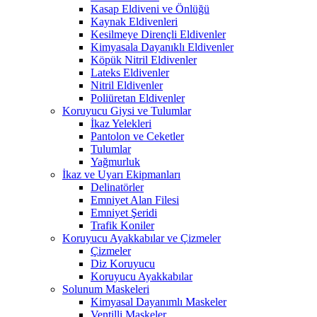
Kasap Eldiveni ve Önlüğü
Kaynak Eldivenleri
Kesilmeye Dirençli Eldivenler
Kimyasala Dayanıklı Eldivenler
Köpük Nitril Eldivenler
Lateks Eldivenler
Nitril Eldivenler
Poliüretan Eldivenler
Koruyucu Giysi ve Tulumlar
İkaz Yelekleri
Pantolon ve Ceketler
Tulumlar
Yağmurluk
İkaz ve Uyarı Ekipmanları
Delinatörler
Emniyet Alan Filesi
Emniyet Şeridi
Trafik Koniler
Koruyucu Ayakkabılar ve Çizmeler
Çizmeler
Diz Koruyucu
Koruyucu Ayakkabılar
Solunum Maskeleri
Kimyasal Dayanımlı Maskeler
Ventilli Maskeler