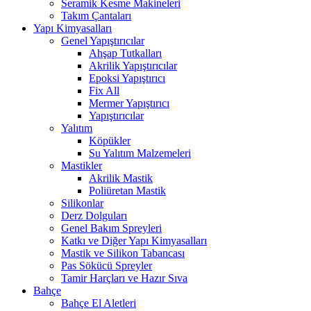
Seramik Kesme Makineleri
Takım Çantaları
Yapı Kimyasalları
Genel Yapıştırıcılar
Ahşap Tutkalları
Akrilik Yapıştırıcılar
Epoksi Yapıştırıcı
Fix All
Mermer Yapıştırıcı
Yapıştırıcılar
Yalıtım
Köpükler
Su Yalıtım Malzemeleri
Mastikler
Akrilik Mastik
Poliüretan Mastik
Silikonlar
Derz Dolguları
Genel Bakım Spreyleri
Katkı ve Diğer Yapı Kimyasalları
Mastik ve Silikon Tabancası
Pas Sökücü Spreyler
Tamir Harçları ve Hazır Sıva
Bahçe
Bahçe El Aletleri