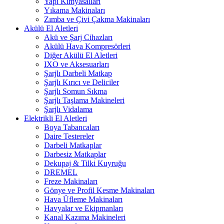
Yapı Kimyasalları
Yıkama Makinaları
Zımba ve Çivi Çakma Makinaları
Akülü El Aletleri
Akü ve Şarj Cihazları
Akülü Hava Kompresörleri
Diğer Akülü El Aletleri
IXO ve Aksesuarları
Şarjlı Darbeli Matkap
Şarjlı Kırıcı ve Deliciler
Şarjlı Somun Sıkma
Şarjlı Taşlama Makineleri
Şarjlı Vidalama
Elektrikli El Aletleri
Boya Tabancaları
Daire Testereler
Darbeli Matkaplar
Darbesiz Matkaplar
Dekupaj & Tilki Kuyruğu
DREMEL
Freze Makinaları
Gönye ve Profil Kesme Makinaları
Hava Üfleme Makinaları
Havyalar ve Ekipmanları
Kanal Kazıma Makineleri