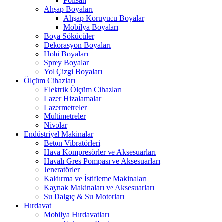
Polisan
Ahşap Boyaları
Ahşap Koruyucu Boyalar
Mobilya Boyaları
Boya Sökücüler
Dekorasyon Boyaları
Hobi Boyaları
Sprey Boyalar
Yol Çizgi Boyaları
Ölçüm Cihazları
Elektrik Ölçüm Cihazları
Lazer Hizalamalar
Lazermetreler
Multimetreler
Nivolar
Endüstriyel Makinalar
Beton Vibratörleri
Hava Kompresörler ve Aksesuarları
Havalı Gres Pompası ve Aksesuarları
Jeneratörler
Kaldırma ve İstifleme Makinaları
Kaynak Makinaları ve Aksesuarları
Su Dalgıç & Su Motorları
Hırdavat
Mobilya Hırdavatları