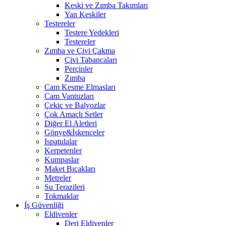
Keski ve Zımba Takımları
Yan Keskiler
Testereler
Testere Yedekleri
Testereler
Zımba ve Çivi Çakma
Çivi Tabancaları
Perçinler
Zımba
Cam Kesme Elmasları
Cam Vantuzları
Çekiç ve Balyozlar
Çok Amaçlı Setler
Diğer El Aletleri
Gönye&İşkenceler
Ispatulalar
Kerpetenler
Kumpaslar
Maket Bıçakları
Metreler
Su Terazileri
Tokmaklar
İş Güvenliği
Eldivenler
Deri Eldivenler