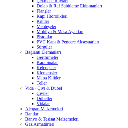
Çekmece Rayları
Dolap & Raf Sabitleme Ekipmanları
Flanşlar
Kapı Hidrolikleri
Kilitler
Menteşeler
Mobilya & Masa Ayakları
Pistonlar
PVC Kapı & Pencere Aksesuarları
Sürgüler
Bağlantı Elemanları
Gerdirmeler
Karabinalar
Kelepçeler
Klemensler
Mapa Kilitler
Teller
Vida - Çivi & Dübel
Çiviler
Dübeller
Vidalar
Alçıpan Malzemeleri
Bantlar
Banyo & Tesisat Malzemeleri
Gaz Armatürleri