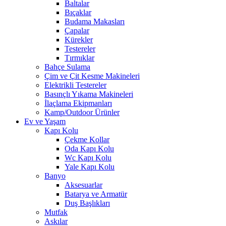
Baltalar
Bıçaklar
Budama Makasları
Çapalar
Kürekler
Testereler
Tırmıklar
Bahçe Sulama
Çim ve Çit Kesme Makineleri
Elektrikli Testereler
Basınçlı Yıkama Makineleri
İlaçlama Ekipmanları
Kamp/Outdoor Ürünler
Ev ve Yaşam
Kapı Kolu
Çekme Kollar
Oda Kapı Kolu
Wc Kapı Kolu
Yale Kapı Kolu
Banyo
Aksesuarlar
Batarya ve Armatür
Duş Başlıkları
Mutfak
Askılar