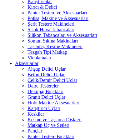
Karıştırıcılar
Kırıcı & Delici
Panter Testere ve Aksesuarları
Polisaj Makine ve Aksesuarları
Şerit Testere Makineleri
Sıcak Hava Tabancaları
Silikon Tabancaları ve Aksesuarları
Somun Sıkma Makinaları
Taşlama, Kesme Makineleri
Tezgah Tipi Matkap
Vidalamalar
Aksesuarlar
Ahşap Delici Uçlar
Beton Delici Uçlar
Çelik/Demir Delici Uçlar
Daire Testereler
Dekupaj Bıçakları
Granit Delici Uçlar
Hobi Makine Aksesuarları
Karıştırıcı Uçları
Keskiler
Kesme ve Taşlama Diskleri
Matkap Uç ve Setleri
Pançlar
Panter Testere Bıçakları