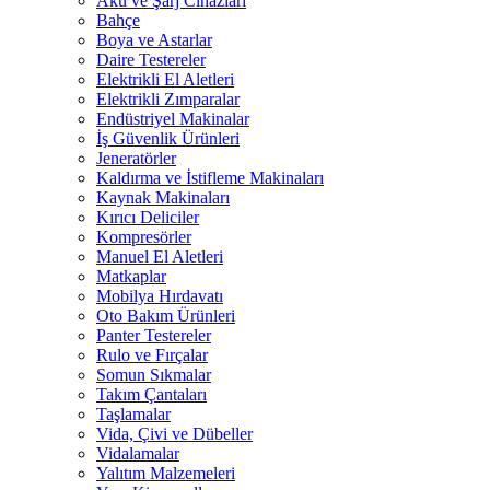
Akü ve Şarj Cihazları
Bahçe
Boya ve Astarlar
Daire Testereler
Elektrikli El Aletleri
Elektrikli Zımparalar
Endüstriyel Makinalar
İş Güvenlik Ürünleri
Jeneratörler
Kaldırma ve İstifleme Makinaları
Kaynak Makinaları
Kırıcı Deliciler
Kompresörler
Manuel El Aletleri
Matkaplar
Mobilya Hırdavatı
Oto Bakım Ürünleri
Panter Testereler
Rulo ve Fırçalar
Somun Sıkmalar
Takım Çantaları
Taşlamalar
Vida, Çivi ve Dübeller
Vidalamalar
Yalıtım Malzemeleri