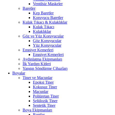
Ventilsiz Maskeler
Baretler
Kep Baretler
Koruyucu Baretler
Kulak Tıkacı & Kulaklıklar
Kulak Tıkacı
Kulaklıklar
Göz ve Yüz Koruyucular
Göz Koruyucular
Yüz Koruyucular
Emniyet Kemerleri
Emniyet Kemerleri
Aydınlatma Ekipmanları
İlk Yardım Kitleri
Yangın Söndürme Cihazları
Boyalar
Tiner ve Macunlar
Epoksi Tiner
Kokusuz Tiner
Macunlar
Poliüretan Tiner
Selülozik Tiner
Sentetik Tiner
Boya Ekipmanları
Bantlar