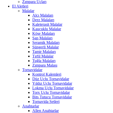
Zımpara Uçları
El Aletleri
Malalar
Alçı Malaları
Derz Malaları
Kaleterasit Malalar
Kauçuklu Malalar
Köşe Malaları
Şap Malaları
Seramik Malaları
Süngerli Malalar
Tamir Malaları
Tırfıl Malalar
Tuğla Malaları
Zımpara Malası
Tornavidalar
Kontrol Kalemleri
Düz Uçlu Tornavidalar
Yıldız Uçlu Tornavidalar
Lokma Uçlu Tornavidalar
Torx Uçlu Tornavidalar
Bits Tutucu Tornavidalar
Tornavida Setleri
Anahtarlar
Allen Anahtarlar