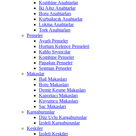
Kombine Anahtarlar
İki Ağız Anahtarlar
Boru Anahtarları
Kurbağacık Anahtarlar
Lokma Anahtarlar
Tork Anahtarları
Penseler
Ayarlı Penseler
Hortum Kelepçe Penseleri
Kablo Sıyırıcılar
Kombine Penseler
Papağan Penseler
Segman Penseler
Makaslar
Bağ Makasları
Boru Makasları
Demir Kesme Makasları
Kaportacı Makasları
Kuyumcu Makasları
Sac Makasları
Kargaburunlar
Düz Uçlu Kargaburunlar
İzoleli Kargaburunlar
Keskiler
İzoleli Keskiler