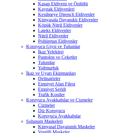
Kasap Eldiveni ve Önlüğü
Kaynak Eldivenleri
Kesilmeye Dirençli Eldivenler
Kimyasala Dayanıklı Eldivenler
Köpük Nitril Eldivenler
Lateks Eldivenler
Nitril Eldivenler
Poliüretan Eldivenler
Koruyucu Giysi ve Tulumlar
İkaz Yelekleri
Pantolon ve Ceketler
Tulumlar
Yağmurluk
İkaz ve Uyarı Ekipmanları
Delinatörler
Emniyet Alan Filesi
Emniyet Şeridi
Trafik Koniler
Koruyucu Ayakkabılar ve Çizmeler
Çizmeler
Diz Koruyucu
Koruyucu Ayakkabılar
Solunum Maskeleri
Kimyasal Dayanımlı Maskeler
Ventilli Maskeler