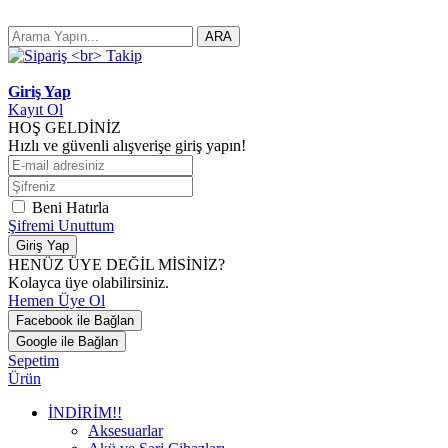
ARA
Giriş Yap
Kayıt Ol
HOŞ GELDİNİZ
Hızlı ve güvenli alışverişe giriş yapın!
Beni Hatırla
Şifremi Unuttum
Giriş Yap
HENÜZ ÜYE DEĞİL MİSİNİZ?
Kolayca üye olabilirsiniz.
Hemen Üye Ol
Facebook ile Bağlan
Google ile Bağlan
Sepetim
Ürün
İNDİRİM!!
Aksesuarlar