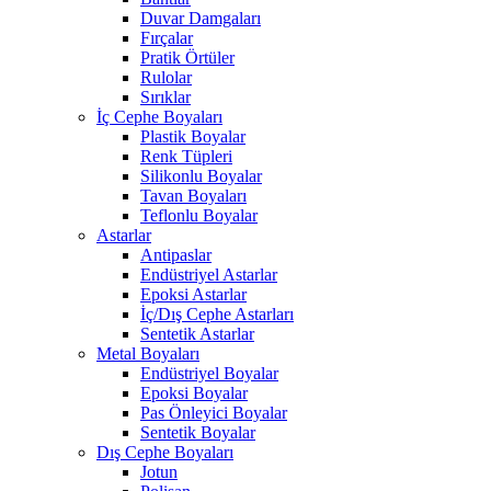
Duvar Damgaları
Fırçalar
Pratik Örtüler
Rulolar
Sırıklar
İç Cephe Boyaları
Plastik Boyalar
Renk Tüpleri
Silikonlu Boyalar
Tavan Boyaları
Teflonlu Boyalar
Astarlar
Antipaslar
Endüstriyel Astarlar
Epoksi Astarlar
İç/Dış Cephe Astarları
Sentetik Astarlar
Metal Boyaları
Endüstriyel Boyalar
Epoksi Boyalar
Pas Önleyici Boyalar
Sentetik Boyalar
Dış Cephe Boyaları
Jotun