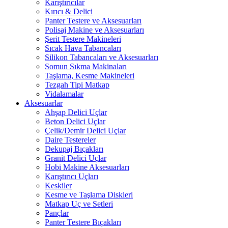
Karıştırıcılar
Kırıcı & Delici
Panter Testere ve Aksesuarları
Polisaj Makine ve Aksesuarları
Şerit Testere Makineleri
Sıcak Hava Tabancaları
Silikon Tabancaları ve Aksesuarları
Somun Sıkma Makinaları
Taşlama, Kesme Makineleri
Tezgah Tipi Matkap
Vidalamalar
Aksesuarlar
Ahşap Delici Uçlar
Beton Delici Uçlar
Çelik/Demir Delici Uçlar
Daire Testereler
Dekupaj Bıçakları
Granit Delici Uçlar
Hobi Makine Aksesuarları
Karıştırıcı Uçları
Keskiler
Kesme ve Taşlama Diskleri
Matkap Uç ve Setleri
Pançlar
Panter Testere Bıçakları