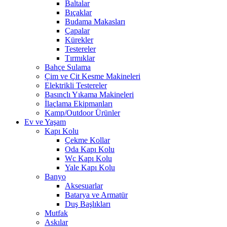
Baltalar
Bıçaklar
Budama Makasları
Çapalar
Kürekler
Testereler
Tırmıklar
Bahçe Sulama
Çim ve Çit Kesme Makineleri
Elektrikli Testereler
Basınçlı Yıkama Makineleri
İlaçlama Ekipmanları
Kamp/Outdoor Ürünler
Ev ve Yaşam
Kapı Kolu
Çekme Kollar
Oda Kapı Kolu
Wc Kapı Kolu
Yale Kapı Kolu
Banyo
Aksesuarlar
Batarya ve Armatür
Duş Başlıkları
Mutfak
Askılar