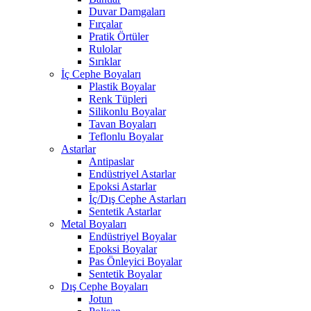
Duvar Damgaları
Fırçalar
Pratik Örtüler
Rulolar
Sırıklar
İç Cephe Boyaları
Plastik Boyalar
Renk Tüpleri
Silikonlu Boyalar
Tavan Boyaları
Teflonlu Boyalar
Astarlar
Antipaslar
Endüstriyel Astarlar
Epoksi Astarlar
İç/Dış Cephe Astarları
Sentetik Astarlar
Metal Boyaları
Endüstriyel Boyalar
Epoksi Boyalar
Pas Önleyici Boyalar
Sentetik Boyalar
Dış Cephe Boyaları
Jotun