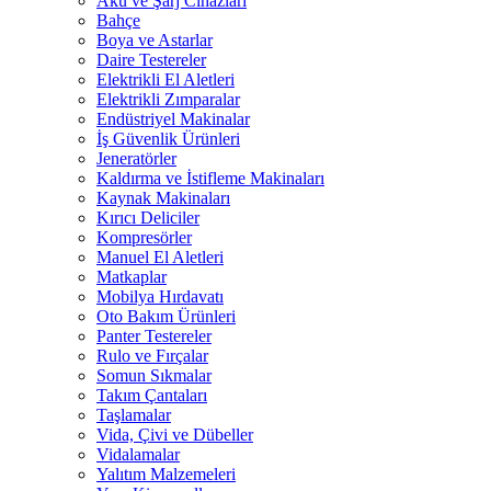
Akü ve Şarj Cihazları
Bahçe
Boya ve Astarlar
Daire Testereler
Elektrikli El Aletleri
Elektrikli Zımparalar
Endüstriyel Makinalar
İş Güvenlik Ürünleri
Jeneratörler
Kaldırma ve İstifleme Makinaları
Kaynak Makinaları
Kırıcı Deliciler
Kompresörler
Manuel El Aletleri
Matkaplar
Mobilya Hırdavatı
Oto Bakım Ürünleri
Panter Testereler
Rulo ve Fırçalar
Somun Sıkmalar
Takım Çantaları
Taşlamalar
Vida, Çivi ve Dübeller
Vidalamalar
Yalıtım Malzemeleri