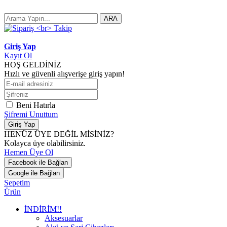
ARA
Giriş Yap
Kayıt Ol
HOŞ GELDİNİZ
Hızlı ve güvenli alışverişe giriş yapın!
Beni Hatırla
Şifremi Unuttum
Giriş Yap
HENÜZ ÜYE DEĞİL MİSİNİZ?
Kolayca üye olabilirsiniz.
Hemen Üye Ol
Facebook ile Bağlan
Google ile Bağlan
Sepetim
Ürün
İNDİRİM!!
Aksesuarlar