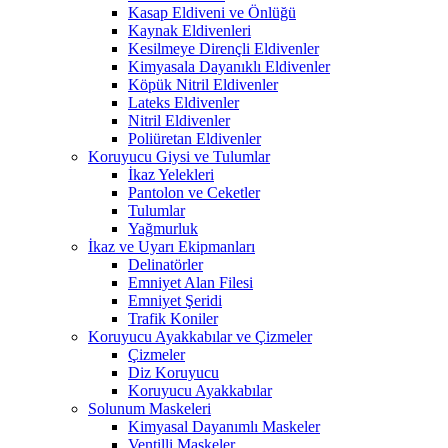
Kasap Eldiveni ve Önlüğü
Kaynak Eldivenleri
Kesilmeye Dirençli Eldivenler
Kimyasala Dayanıklı Eldivenler
Köpük Nitril Eldivenler
Lateks Eldivenler
Nitril Eldivenler
Poliüretan Eldivenler
Koruyucu Giysi ve Tulumlar
İkaz Yelekleri
Pantolon ve Ceketler
Tulumlar
Yağmurluk
İkaz ve Uyarı Ekipmanları
Delinatörler
Emniyet Alan Filesi
Emniyet Şeridi
Trafik Koniler
Koruyucu Ayakkabılar ve Çizmeler
Çizmeler
Diz Koruyucu
Koruyucu Ayakkabılar
Solunum Maskeleri
Kimyasal Dayanımlı Maskeler
Ventilli Maskeler