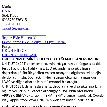
Marka
UNI-T
Stok Kodu
6935750536315
1.531,20 TL
Taksit Seçenekleri
Sepete Ekle
Hemen Al
Favorilerime Ekle
Tavsiye Et
Fiyat Alarmı
Paylaş :
ÜRÜN BİLGİSİ
ÜRÜN YORUMLARI
UNI-T UT363BT MİNİ BLUETOOTH BAĞLANTILI ANEMOMETRE
UNIT UT 363BT anemometre, mini rüzgar hızı ve rüzgar sıcaklık
test cihazıdır. Bu hafif cihaz, LCD ekranda hava akış hızını
doğrudan görüntüleyebilen en son manyetik algılama teknolojisi
ile donatılmıştır. Spor etkinlikleri, rüzgar ölçümü, navigasyon,
HVAC ve diğer alanlar için mükemmel bir araçtır.
Unit UT363BT, daha fazla analiz, depolama ve dışa aktarma için
ölçüm verilerini bluetooth aracılığıyla UNI-T'nin özel mobil
APP'sine (iENV) aktarabilir. iENV, 'iENV' araması yapılarak Google
Play, Apple Store veya UNI-T'nin web sitesinden indirilebilir.