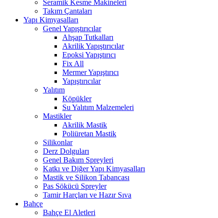
Seramik Kesme Makineleri
Takım Çantaları
Yapı Kimyasalları
Genel Yapıştırıcılar
Ahşap Tutkalları
Akrilik Yapıştırıcılar
Epoksi Yapıştırıcı
Fix All
Mermer Yapıştırıcı
Yapıştırıcılar
Yalıtım
Köpükler
Su Yalıtım Malzemeleri
Mastikler
Akrilik Mastik
Poliüretan Mastik
Silikonlar
Derz Dolguları
Genel Bakım Spreyleri
Katkı ve Diğer Yapı Kimyasalları
Mastik ve Silikon Tabancası
Pas Sökücü Spreyler
Tamir Harçları ve Hazır Sıva
Bahçe
Bahçe El Aletleri