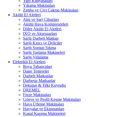
Yapı Kimyasalları
Yıkama Makinaları
Zımba ve Çivi Çakma Makinaları
Akülü El Aletleri
Akü ve Şarj Cihazları
Akülü Hava Kompresörleri
Diğer Akülü El Aletleri
IXO ve Aksesuarları
Şarjlı Darbeli Matkap
Şarjlı Kırıcı ve Deliciler
Şarjlı Somun Sıkma
Şarjlı Taşlama Makineleri
Şarjlı Vidalama
Elektrikli El Aletleri
Boya Tabancaları
Daire Testereler
Darbeli Matkaplar
Darbesiz Matkaplar
Dekupaj & Tilki Kuyruğu
DREMEL
Freze Makinaları
Gönye ve Profil Kesme Makinaları
Hava Üfleme Makinaları
Havyalar ve Ekipmanları
Kanal Kazıma Makineleri