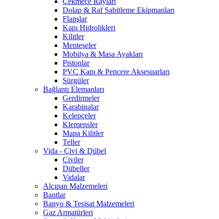
Çekmece Rayları
Dolap & Raf Sabitleme Ekipmanları
Flanşlar
Kapı Hidrolikleri
Kilitler
Menteşeler
Mobilya & Masa Ayakları
Pistonlar
PVC Kapı & Pencere Aksesuarları
Sürgüler
Bağlantı Elemanları
Gerdirmeler
Karabinalar
Kelepçeler
Klemensler
Mapa Kilitler
Teller
Vida - Çivi & Dübel
Çiviler
Dübeller
Vidalar
Alçıpan Malzemeleri
Bantlar
Banyo & Tesisat Malzemeleri
Gaz Armatürleri