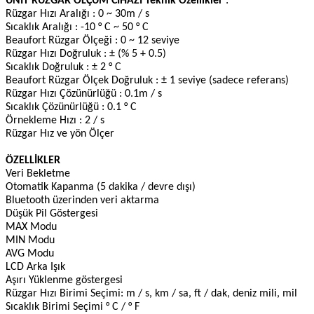
UNİT RÜZGAR ÖLÇÜM CİHAZI Teknik Özellikler
:
Rüzgar Hızı Aralığı : 0 ~ 30m / s
Sıcaklık Aralığı : -10 ° C ~ 50 ° C
Beaufort Rüzgar Ölçeği : 0 ~ 12 seviye
Rüzgar Hızı Doğruluk : ± (% 5 + 0.5)
Sıcaklık Doğruluk : ± 2 ° C
Beaufort Rüzgar Ölçek Doğruluk : ± 1 seviye (sadece referans)
Rüzgar Hızı Çözünürlüğü : 0.1m / s
Sıcaklık Çözünürlüğü : 0.1 ° C
Örnekleme Hızı : 2 / s
Rüzgar Hız ve yön Ölçer
ÖZELLİKLER
Veri Bekletme
Otomatik Kapanma (5 dakika / devre dışı)
Bluetooth üzerinden veri aktarma
Düşük Pil Göstergesi
MAX Modu
MIN Modu
AVG Modu
LCD Arka Işık
Aşırı Yüklenme göstergesi
Rüzgar Hızı Birimi Seçimi: m / s, km / sa, ft / dak, deniz mili, mil
Sıcaklık Birimi Seçimi ° C / ° F