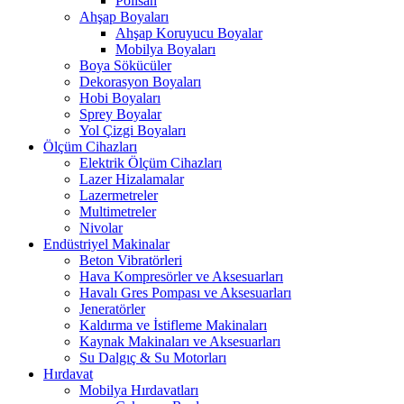
Polisan
Ahşap Boyaları
Ahşap Koruyucu Boyalar
Mobilya Boyaları
Boya Sökücüler
Dekorasyon Boyaları
Hobi Boyaları
Sprey Boyalar
Yol Çizgi Boyaları
Ölçüm Cihazları
Elektrik Ölçüm Cihazları
Lazer Hizalamalar
Lazermetreler
Multimetreler
Nivolar
Endüstriyel Makinalar
Beton Vibratörleri
Hava Kompresörler ve Aksesuarları
Havalı Gres Pompası ve Aksesuarları
Jeneratörler
Kaldırma ve İstifleme Makinaları
Kaynak Makinaları ve Aksesuarları
Su Dalgıç & Su Motorları
Hırdavat
Mobilya Hırdavatları