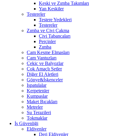
Keski ve Zımba Takımları
Yan Keskiler
Testereler
Testere Yedekleri
Testereler
Zımba ve Çivi Çakma
Çivi Tabancaları
Perçinler
Zımba
Cam Kesme Elmasları
Cam Vantuzları
Çekiç ve Balyozlar
Çok Amaçlı Setler
Diğer El Aletleri
Gönye&İşkenceler
Ispatulalar
Kerpetenler
Kumpaslar
Maket Bıçakları
Metreler
Su Terazileri
Tokmaklar
İş Güvenliği
Eldivenler
Deri Eldivenler