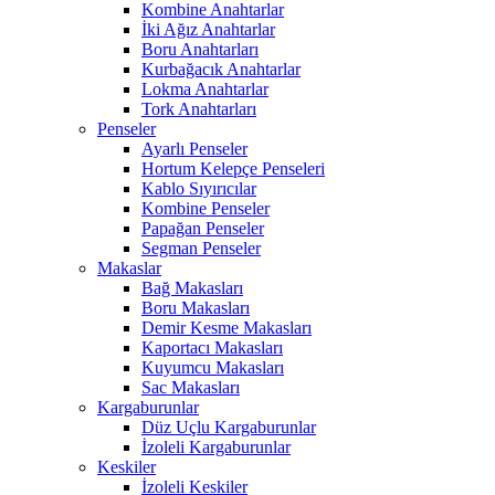
Kombine Anahtarlar
İki Ağız Anahtarlar
Boru Anahtarları
Kurbağacık Anahtarlar
Lokma Anahtarlar
Tork Anahtarları
Penseler
Ayarlı Penseler
Hortum Kelepçe Penseleri
Kablo Sıyırıcılar
Kombine Penseler
Papağan Penseler
Segman Penseler
Makaslar
Bağ Makasları
Boru Makasları
Demir Kesme Makasları
Kaportacı Makasları
Kuyumcu Makasları
Sac Makasları
Kargaburunlar
Düz Uçlu Kargaburunlar
İzoleli Kargaburunlar
Keskiler
İzoleli Keskiler