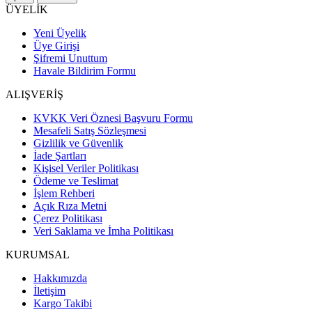
ÜYELİK
Yeni Üyelik
Üye Girişi
Şifremi Unuttum
Havale Bildirim Formu
ALIŞVERİŞ
KVKK Veri Öznesi Başvuru Formu
Mesafeli Satış Sözleşmesi
Gizlilik ve Güvenlik
İade Şartları
Kişisel Veriler Politikası
Ödeme ve Teslimat
İşlem Rehberi
Açık Rıza Metni
Çerez Politikası
Veri Saklama ve İmha Politikası
KURUMSAL
Hakkımızda
İletişim
Kargo Takibi