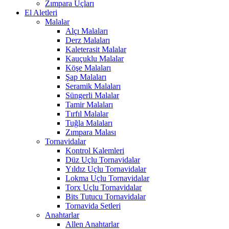
Zımpara Uçları
El Aletleri
Malalar
Alçı Malaları
Derz Malaları
Kaleterasit Malalar
Kauçuklu Malalar
Köşe Malaları
Şap Malaları
Seramik Malaları
Süngerli Malalar
Tamir Malaları
Tırfıl Malalar
Tuğla Malaları
Zımpara Malası
Tornavidalar
Kontrol Kalemleri
Düz Uçlu Tornavidalar
Yıldız Uçlu Tornavidalar
Lokma Uçlu Tornavidalar
Torx Uçlu Tornavidalar
Bits Tutucu Tornavidalar
Tornavida Setleri
Anahtarlar
Allen Anahtarlar