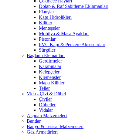
Çekmece Rayları
Dolap & Raf Sabitleme Ekipmanları
Flanşlar
Kapı Hidrolikleri
Kilitler
Menteşeler
Mobilya & Masa Ayakları
Pistonlar
PVC Kapı & Pencere Aksesuarları
Sürgüler
Bağlantı Elemanları
Gerdirmeler
Karabinalar
Kelepçeler
Klemensler
Mapa Kilitler
Teller
Vida - Çivi & Dübel
Çiviler
Dübeller
Vidalar
Alçıpan Malzemeleri
Bantlar
Banyo & Tesisat Malzemeleri
Gaz Armatürleri