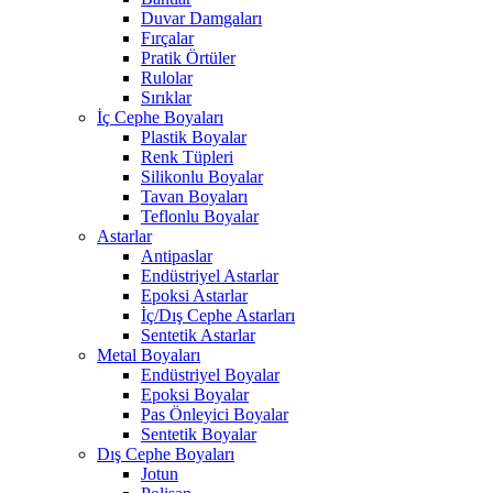
Duvar Damgaları
Fırçalar
Pratik Örtüler
Rulolar
Sırıklar
İç Cephe Boyaları
Plastik Boyalar
Renk Tüpleri
Silikonlu Boyalar
Tavan Boyaları
Teflonlu Boyalar
Astarlar
Antipaslar
Endüstriyel Astarlar
Epoksi Astarlar
İç/Dış Cephe Astarları
Sentetik Astarlar
Metal Boyaları
Endüstriyel Boyalar
Epoksi Boyalar
Pas Önleyici Boyalar
Sentetik Boyalar
Dış Cephe Boyaları
Jotun