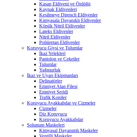
Kasap Eldiveni ve Önlüğü
Kaynak Eldivenleri
Kesilmeye Dirençli Eldivenler
Kimyasala Dayanıklı Eldivenler
Köpük Nitril Eldivenler
Lateks Eldivenler
Nitril Eldivenler
Poliüretan Eldivenler
Koruyucu Giysi ve Tulumlar
İkaz Yelekleri
Pantolon ve Ceketler
Tulumlar
Yağmurluk
İkaz ve Uyarı Ekipmanları
Delinatörler
Emniyet Alan Filesi
Emniyet Şeridi
Trafik Koniler
Koruyucu Ayakkabılar ve Çizmeler
Çizmeler
Diz Koruyucu
Koruyucu Ayakkabılar
Solunum Maskeleri
Kimyasal Dayanımlı Maskeler
Ventilli Maskeler