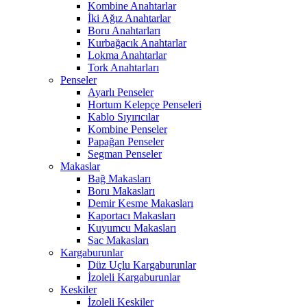
Kombine Anahtarlar
İki Ağız Anahtarlar
Boru Anahtarları
Kurbağacık Anahtarlar
Lokma Anahtarlar
Tork Anahtarları
Penseler
Ayarlı Penseler
Hortum Kelepçe Penseleri
Kablo Sıyırıcılar
Kombine Penseler
Papağan Penseler
Segman Penseler
Makaslar
Bağ Makasları
Boru Makasları
Demir Kesme Makasları
Kaportacı Makasları
Kuyumcu Makasları
Sac Makasları
Kargaburunlar
Düz Uçlu Kargaburunlar
İzoleli Kargaburunlar
Keskiler
İzoleli Keskiler