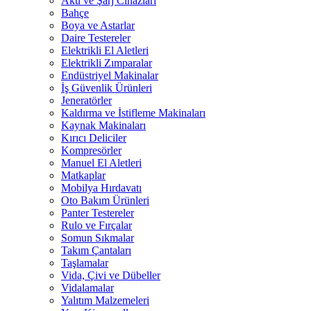
Akü ve Şarj Cihazları
Bahçe
Boya ve Astarlar
Daire Testereler
Elektrikli El Aletleri
Elektrikli Zımparalar
Endüstriyel Makinalar
İş Güvenlik Ürünleri
Jeneratörler
Kaldırma ve İstifleme Makinaları
Kaynak Makinaları
Kırıcı Deliciler
Kompresörler
Manuel El Aletleri
Matkaplar
Mobilya Hırdavatı
Oto Bakım Ürünleri
Panter Testereler
Rulo ve Fırçalar
Somun Sıkmalar
Takım Çantaları
Taşlamalar
Vida, Çivi ve Dübeller
Vidalamalar
Yalıtım Malzemeleri