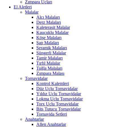
Zımpara Uçları
El Aletleri
Malalar
Alçı Malaları
Derz Malaları
Kaleterasit Malalar
Kauçuklu Malalar
Köşe Malaları
Şap Malaları
Seramik Malaları
Süngerli Malalar
Tamir Malaları
Tırfıl Malalar
Tuğla Malaları
Zımpara Malası
Tornavidalar
Kontrol Kalemleri
Düz Uçlu Tornavidalar
Yıldız Uçlu Tornavidalar
Lokma Uçlu Tornavidalar
Torx Uçlu Tornavidalar
Bits Tutucu Tornavidalar
Tornavida Setleri
Anahtarlar
Allen Anahtarlar