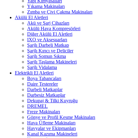
Yapı Kimyasalları
Yıkama Makinaları
Zımba ve Çivi Çakma Makinaları
Akülü El Aletleri
Akü ve Şarj Cihazları
Akülü Hava Kompresörleri
Diğer Akülü El Aletleri
IXO ve Aksesuarları
Şarjlı Darbeli Matkap
Şarjlı Kırıcı ve Deliciler
Şarjlı Somun Sıkma
Şarjlı Taşlama Makineleri
Şarjlı Vidalama
Elektrikli El Aletleri
Boya Tabancaları
Daire Testereler
Darbeli Matkaplar
Darbesiz Matkaplar
Dekupaj & Tilki Kuyruğu
DREMEL
Freze Makinaları
Gönye ve Profil Kesme Makinaları
Hava Üfleme Makinaları
Havyalar ve Ekipmanları
Kanal Kazıma Makineleri