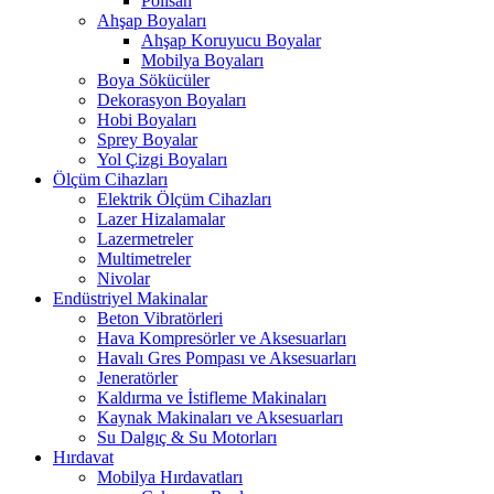
Polisan
Ahşap Boyaları
Ahşap Koruyucu Boyalar
Mobilya Boyaları
Boya Sökücüler
Dekorasyon Boyaları
Hobi Boyaları
Sprey Boyalar
Yol Çizgi Boyaları
Ölçüm Cihazları
Elektrik Ölçüm Cihazları
Lazer Hizalamalar
Lazermetreler
Multimetreler
Nivolar
Endüstriyel Makinalar
Beton Vibratörleri
Hava Kompresörler ve Aksesuarları
Havalı Gres Pompası ve Aksesuarları
Jeneratörler
Kaldırma ve İstifleme Makinaları
Kaynak Makinaları ve Aksesuarları
Su Dalgıç & Su Motorları
Hırdavat
Mobilya Hırdavatları