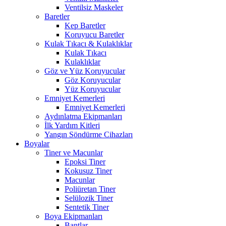
Ventilsiz Maskeler
Baretler
Kep Baretler
Koruyucu Baretler
Kulak Tıkacı & Kulaklıklar
Kulak Tıkacı
Kulaklıklar
Göz ve Yüz Koruyucular
Göz Koruyucular
Yüz Koruyucular
Emniyet Kemerleri
Emniyet Kemerleri
Aydınlatma Ekipmanları
İlk Yardım Kitleri
Yangın Söndürme Cihazları
Boyalar
Tiner ve Macunlar
Epoksi Tiner
Kokusuz Tiner
Macunlar
Poliüretan Tiner
Selülozik Tiner
Sentetik Tiner
Boya Ekipmanları
Bantlar