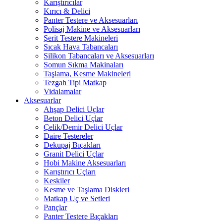
Karıştırıcılar
Kırıcı & Delici
Panter Testere ve Aksesuarları
Polisaj Makine ve Aksesuarları
Şerit Testere Makineleri
Sıcak Hava Tabancaları
Silikon Tabancaları ve Aksesuarları
Somun Sıkma Makinaları
Taşlama, Kesme Makineleri
Tezgah Tipi Matkap
Vidalamalar
Aksesuarlar
Ahşap Delici Uçlar
Beton Delici Uçlar
Çelik/Demir Delici Uçlar
Daire Testereler
Dekupaj Bıçakları
Granit Delici Uçlar
Hobi Makine Aksesuarları
Karıştırıcı Uçları
Keskiler
Kesme ve Taşlama Diskleri
Matkap Uç ve Setleri
Pançlar
Panter Testere Bıçakları