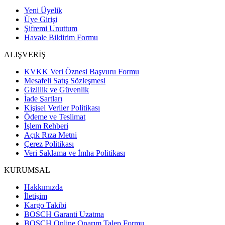
Yeni Üyelik
Üye Girişi
Şifremi Unuttum
Havale Bildirim Formu
ALIŞVERİŞ
KVKK Veri Öznesi Başvuru Formu
Mesafeli Satış Sözleşmesi
Gizlilik ve Güvenlik
İade Şartları
Kişisel Veriler Politikası
Ödeme ve Teslimat
İşlem Rehberi
Açık Rıza Metni
Çerez Politikası
Veri Saklama ve İmha Politikası
KURUMSAL
Hakkımızda
İletişim
Kargo Takibi
BOSCH Garanti Uzatma
BOSCH Online Onarım Talep Formu