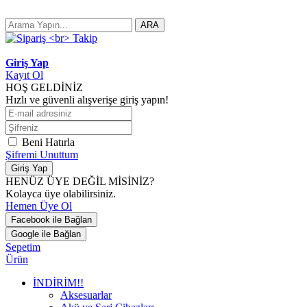
ARA
Giriş Yap
Kayıt Ol
HOŞ GELDİNİZ
Hızlı ve güvenli alışverişe giriş yapın!
Beni Hatırla
Şifremi Unuttum
Giriş Yap
HENÜZ ÜYE DEĞİL MİSİNİZ?
Kolayca üye olabilirsiniz.
Hemen Üye Ol
Facebook ile Bağlan
Google ile Bağlan
Sepetim
Ürün
İNDİRİM!!
Aksesuarlar