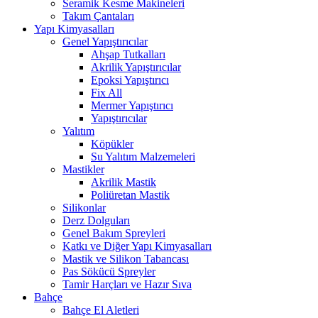
Seramik Kesme Makineleri
Takım Çantaları
Yapı Kimyasalları
Genel Yapıştırıcılar
Ahşap Tutkalları
Akrilik Yapıştırıcılar
Epoksi Yapıştırıcı
Fix All
Mermer Yapıştırıcı
Yapıştırıcılar
Yalıtım
Köpükler
Su Yalıtım Malzemeleri
Mastikler
Akrilik Mastik
Poliüretan Mastik
Silikonlar
Derz Dolguları
Genel Bakım Spreyleri
Katkı ve Diğer Yapı Kimyasalları
Mastik ve Silikon Tabancası
Pas Sökücü Spreyler
Tamir Harçları ve Hazır Sıva
Bahçe
Bahçe El Aletleri