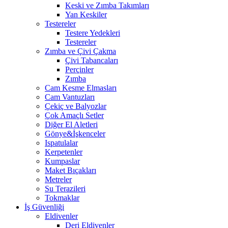
Keski ve Zımba Takımları
Yan Keskiler
Testereler
Testere Yedekleri
Testereler
Zımba ve Çivi Çakma
Çivi Tabancaları
Perçinler
Zımba
Cam Kesme Elmasları
Cam Vantuzları
Çekiç ve Balyozlar
Çok Amaçlı Setler
Diğer El Aletleri
Gönye&İşkenceler
Ispatulalar
Kerpetenler
Kumpaslar
Maket Bıçakları
Metreler
Su Terazileri
Tokmaklar
İş Güvenliği
Eldivenler
Deri Eldivenler