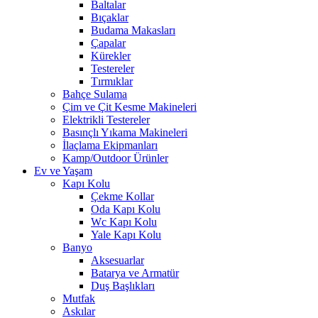
Baltalar
Bıçaklar
Budama Makasları
Çapalar
Kürekler
Testereler
Tırmıklar
Bahçe Sulama
Çim ve Çit Kesme Makineleri
Elektrikli Testereler
Basınçlı Yıkama Makineleri
İlaçlama Ekipmanları
Kamp/Outdoor Ürünler
Ev ve Yaşam
Kapı Kolu
Çekme Kollar
Oda Kapı Kolu
Wc Kapı Kolu
Yale Kapı Kolu
Banyo
Aksesuarlar
Batarya ve Armatür
Duş Başlıkları
Mutfak
Askılar