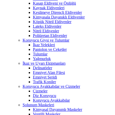
Kasap Eldiveni ve Önlüğü
Kaynak Eldivenleri
Kesilmeye Dirençli Eldivenler
Kimyasala Dayanıklı Eldivenler
Köpük Nitril Eldivenler
Lateks Eldivenler
Nitril Eldivenler
Poliüretan Eldivenler
Koruyucu Giysi ve Tulumlar
İkaz Yelekleri
Pantolon ve Ceketler
Tulumlar
Yağmurluk
İkaz ve Uyarı Ekipmanları
Delinatörler
Emniyet Alan Filesi
Emniyet Şeridi
Trafik Koniler
Koruyucu Ayakkabılar ve Çizmeler
Çizmeler
Diz Koruyucu
Koruyucu Ayakkabılar
Solunum Maskeleri
Kimyasal Dayanımlı Maskeler
Ventilli Maskeler