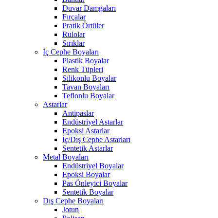
Duvar Damgaları
Fırçalar
Pratik Örtüler
Rulolar
Sırıklar
İç Cephe Boyaları
Plastik Boyalar
Renk Tüpleri
Silikonlu Boyalar
Tavan Boyaları
Teflonlu Boyalar
Astarlar
Antipaslar
Endüstriyel Astarlar
Epoksi Astarlar
İç/Dış Cephe Astarları
Sentetik Astarlar
Metal Boyaları
Endüstriyel Boyalar
Epoksi Boyalar
Pas Önleyici Boyalar
Sentetik Boyalar
Dış Cephe Boyaları
Jotun