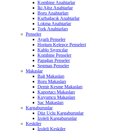
Kombine Anahtarlar
İki Ağız Anahtarlar
Boru Anahtarları
Kurbağacık Anahtarlar
Lokma Anahtarlar
Tork Anahtarları
Penseler
Ayarlı Penseler
Hortum Kelepçe Penseleri
Kablo Sıyırıcılar
Kombine Penseler
Papağan Penseler
Segman Penseler
Makaslar
Bağ Makasları
Boru Makasları
Demir Kesme Makasları
Kaportacı Makasları
Kuyumcu Makasları
Sac Makasları
Kargaburunlar
Düz Uçlu Kargaburunlar
İzoleli Kargaburunlar
Keskiler
İzoleli Keskiler