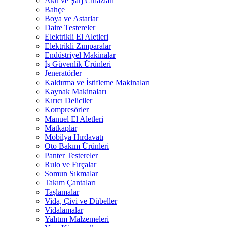
Akü ve Şarj Cihazları
Bahçe
Boya ve Astarlar
Daire Testereler
Elektrikli El Aletleri
Elektrikli Zımparalar
Endüstriyel Makinalar
İş Güvenlik Ürünleri
Jeneratörler
Kaldırma ve İstifleme Makinaları
Kaynak Makinaları
Kırıcı Deliciler
Kompresörler
Manuel El Aletleri
Matkaplar
Mobilya Hırdavatı
Oto Bakım Ürünleri
Panter Testereler
Rulo ve Fırçalar
Somun Sıkmalar
Takım Çantaları
Taşlamalar
Vida, Çivi ve Dübeller
Vidalamalar
Yalıtım Malzemeleri