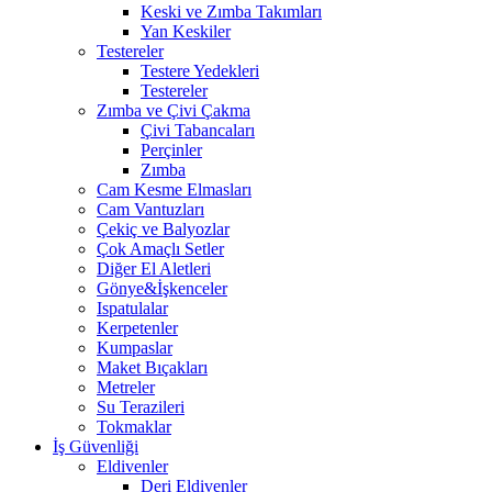
Keski ve Zımba Takımları
Yan Keskiler
Testereler
Testere Yedekleri
Testereler
Zımba ve Çivi Çakma
Çivi Tabancaları
Perçinler
Zımba
Cam Kesme Elmasları
Cam Vantuzları
Çekiç ve Balyozlar
Çok Amaçlı Setler
Diğer El Aletleri
Gönye&İşkenceler
Ispatulalar
Kerpetenler
Kumpaslar
Maket Bıçakları
Metreler
Su Terazileri
Tokmaklar
İş Güvenliği
Eldivenler
Deri Eldivenler