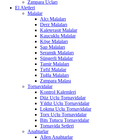
Zımpara Uçları
El Aletleri
Malalar
Alçı Malaları
Derz Malaları
Kaleterasit Malalar
Kauçuklu Malalar
Köşe Malaları
Şap Malaları
Seramik Malaları
Süngerli Malalar
Tamir Malaları
Tırfıl Malalar
Tuğla Malaları
Zımpara Malası
Tornavidalar
Kontrol Kalemleri
Düz Uçlu Tornavidalar
Yıldız Uçlu Tornavidalar
Lokma Uçlu Tornavidalar
Torx Uçlu Tornavidalar
Bits Tutucu Tornavidalar
Tornavida Setleri
Anahtarlar
Allen Anahtarlar