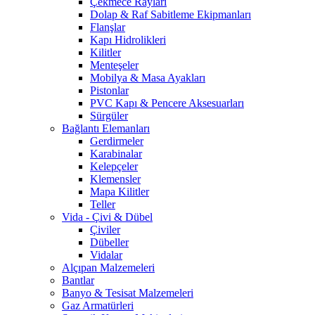
Çekmece Rayları
Dolap & Raf Sabitleme Ekipmanları
Flanşlar
Kapı Hidrolikleri
Kilitler
Menteşeler
Mobilya & Masa Ayakları
Pistonlar
PVC Kapı & Pencere Aksesuarları
Sürgüler
Bağlantı Elemanları
Gerdirmeler
Karabinalar
Kelepçeler
Klemensler
Mapa Kilitler
Teller
Vida - Çivi & Dübel
Çiviler
Dübeller
Vidalar
Alçıpan Malzemeleri
Bantlar
Banyo & Tesisat Malzemeleri
Gaz Armatürleri