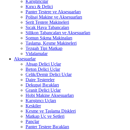
Karıştırıcılar
Kırıcı & Delici
Panter Testere ve Aksesuarları
Polisaj Makine ve Aksesuarları
Şerit Testere Makineleri
Sıcak Hava Tabancaları
Silikon Tabancaları ve Aksesuarları
Somun Sıkma Makinaları
Taşlama, Kesme Makineleri
Tezgah Tipi Matkap
Vidalamalar
Aksesuarlar
Ahşap Delici Uçlar
Beton Delici Uçlar
Çelik/Demir Delici Uçlar
Daire Testereler
Dekupaj Bıçakları
Granit Delici Uçlar
Hobi Makine Aksesuarları
Karıştırıcı Uçları
Keskiler
Kesme ve Taşlama Diskleri
Matkap Uç ve Setleri
Pançlar
Panter Testere Bıçakları