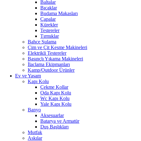
Baltalar
Bıçaklar
Budama Makasları
Çapalar
Kürekler
Testereler
Tırmıklar
Bahçe Sulama
Çim ve Çit Kesme Makineleri
Elektrikli Testereler
Basınçlı Yıkama Makineleri
İlaçlama Ekipmanları
Kamp/Outdoor Ürünler
Ev ve Yaşam
Kapı Kolu
Çekme Kollar
Oda Kapı Kolu
Wc Kapı Kolu
Yale Kapı Kolu
Banyo
Aksesuarlar
Batarya ve Armatür
Duş Başlıkları
Mutfak
Askılar