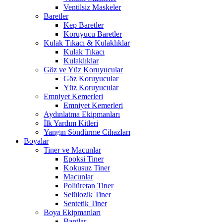
Ventilsiz Maskeler
Baretler
Kep Baretler
Koruyucu Baretler
Kulak Tıkacı & Kulaklıklar
Kulak Tıkacı
Kulaklıklar
Göz ve Yüz Koruyucular
Göz Koruyucular
Yüz Koruyucular
Emniyet Kemerleri
Emniyet Kemerleri
Aydınlatma Ekipmanları
İlk Yardım Kitleri
Yangın Söndürme Cihazları
Boyalar
Tiner ve Macunlar
Epoksi Tiner
Kokusuz Tiner
Macunlar
Poliüretan Tiner
Selülozik Tiner
Sentetik Tiner
Boya Ekipmanları
Bantlar