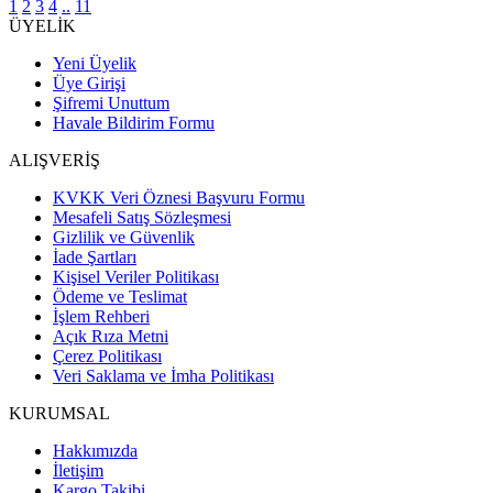
1
2
3
4
..
11
ÜYELİK
Yeni Üyelik
Üye Girişi
Şifremi Unuttum
Havale Bildirim Formu
ALIŞVERİŞ
KVKK Veri Öznesi Başvuru Formu
Mesafeli Satış Sözleşmesi
Gizlilik ve Güvenlik
İade Şartları
Kişisel Veriler Politikası
Ödeme ve Teslimat
İşlem Rehberi
Açık Rıza Metni
Çerez Politikası
Veri Saklama ve İmha Politikası
KURUMSAL
Hakkımızda
İletişim
Kargo Takibi