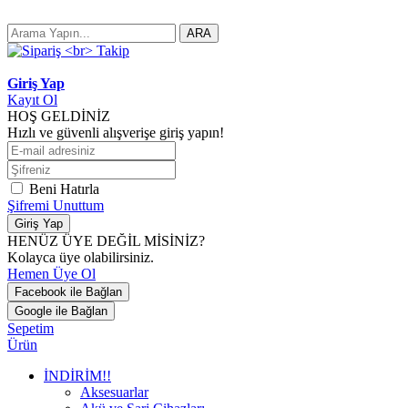
ARA
Giriş Yap
Kayıt Ol
HOŞ GELDİNİZ
Hızlı ve güvenli alışverişe giriş yapın!
Beni Hatırla
Şifremi Unuttum
Giriş Yap
HENÜZ ÜYE DEĞİL MİSİNİZ?
Kolayca üye olabilirsiniz.
Hemen Üye Ol
Facebook ile Bağlan
Google ile Bağlan
Sepetim
Ürün
İNDİRİM!!
Aksesuarlar