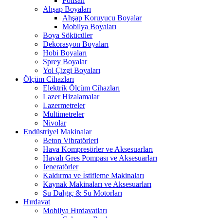
Polisan
Ahşap Boyaları
Ahşap Koruyucu Boyalar
Mobilya Boyaları
Boya Sökücüler
Dekorasyon Boyaları
Hobi Boyaları
Sprey Boyalar
Yol Çizgi Boyaları
Ölçüm Cihazları
Elektrik Ölçüm Cihazları
Lazer Hizalamalar
Lazermetreler
Multimetreler
Nivolar
Endüstriyel Makinalar
Beton Vibratörleri
Hava Kompresörler ve Aksesuarları
Havalı Gres Pompası ve Aksesuarları
Jeneratörler
Kaldırma ve İstifleme Makinaları
Kaynak Makinaları ve Aksesuarları
Su Dalgıç & Su Motorları
Hırdavat
Mobilya Hırdavatları