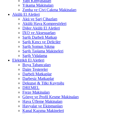
Yapı Kimyasalları
Yıkama Makinaları
Zımba ve Çivi Çakma Makinaları
Akülü El Aletleri
Akü ve Şarj Cihazları
Akülü Hava Kompresörleri
Diğer Akülü El Aletleri
IXO ve Aksesuarları
Şarjlı Darbeli Matkap
Şarjlı Kırıcı ve Deliciler
Şarjlı Somun Sıkma
Şarjlı Taşlama Makineleri
Şarjlı Vidalama
Elektrikli El Aletleri
Boya Tabancaları
Daire Testereler
Darbeli Matkaplar
Darbesiz Matkaplar
Dekupaj & Tilki Kuyruğu
DREMEL
Freze Makinaları
Gönye ve Profil Kesme Makinaları
Hava Üfleme Makinaları
Havyalar ve Ekipmanları
Kanal Kazıma Makineleri