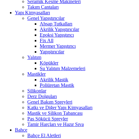
Seramik Kesme Makineleri
Takım Çantaları
Yapı Kimyasalları
Genel Yapıştırıcılar
Ahşap Tutkalları
Akrilik Yapıştırıcılar
Epoksi Yapıştırıcı
Fix All
Mermer Yapıştırıcı
Yapıştırıcılar
Yalıtım
Köpükler
Su Yalıtım Malzemeleri
Mastikler
Akrilik Mastik
Poliüretan Mastik
Silikonlar
Derz Dolguları
Genel Bakım Spreyleri
Katkı ve Diğer Yapı Kimyasalları
Mastik ve Silikon Tabancası
Pas Sökücü Spreyler
Tamir Harçları ve Hazır Sıva
Bahçe
Bahçe El Aletleri