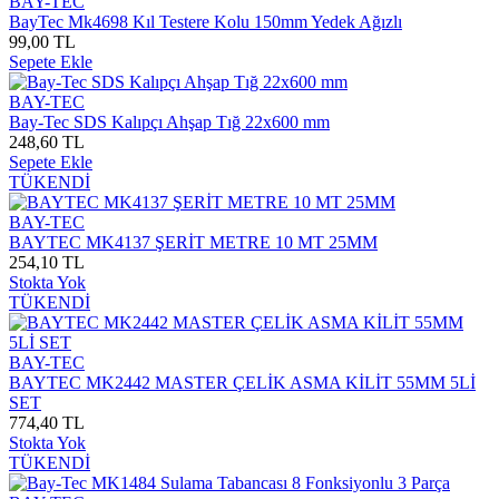
BAY-TEC
BayTec Mk4698 Kıl Testere Kolu 150mm Yedek Ağızlı
99,00 TL
Sepete Ekle
BAY-TEC
Bay-Tec SDS Kalıpçı Ahşap Tığ 22x600 mm
248,60 TL
Sepete Ekle
TÜKENDİ
BAY-TEC
BAYTEC MK4137 ŞERİT METRE 10 MT 25MM
254,10 TL
Stokta Yok
TÜKENDİ
BAY-TEC
BAYTEC MK2442 MASTER ÇELİK ASMA KİLİT 55MM 5Lİ
SET
774,40 TL
Stokta Yok
TÜKENDİ