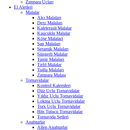
Zımpara Uçları
El Aletleri
Malalar
Alçı Malaları
Derz Malaları
Kaleterasit Malalar
Kauçuklu Malalar
Köşe Malaları
Şap Malaları
Seramik Malaları
Süngerli Malalar
Tamir Malaları
Tırfıl Malalar
Tuğla Malaları
Zımpara Malası
Tornavidalar
Kontrol Kalemleri
Düz Uçlu Tornavidalar
Yıldız Uçlu Tornavidalar
Lokma Uçlu Tornavidalar
Torx Uçlu Tornavidalar
Bits Tutucu Tornavidalar
Tornavida Setleri
Anahtarlar
Allen Anahtarlar