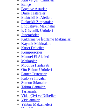
Akü ve Şarj Cihazları
Bahçe
Boya ve Astarlar
Daire Testereler
Elektrikli El Aletleri
Elektrikli Zımparalar
Endüstriyel Makinalar
İş Güvenlik Ürünleri
Jeneratörler
Kaldırma ve İstifleme Makinaları
Kaynak Makinaları
Kırıcı Deliciler
Kompresörler
Manuel El Aletleri
Matkaplar
Mobilya Hırdavatı
Oto Bakım Ürünleri
Panter Testereler
Rulo ve Fırçalar
Somun Sıkmalar
Takım Çantaları
Taşlamalar
Vida, Çivi ve Dübeller
Vidalamalar
Yalıtım Malzemeleri