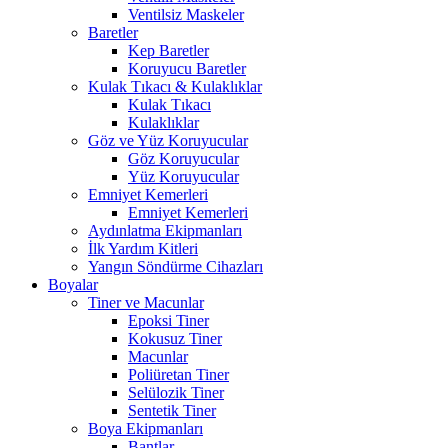
Ventilsiz Maskeler
Baretler
Kep Baretler
Koruyucu Baretler
Kulak Tıkacı & Kulaklıklar
Kulak Tıkacı
Kulaklıklar
Göz ve Yüz Koruyucular
Göz Koruyucular
Yüz Koruyucular
Emniyet Kemerleri
Emniyet Kemerleri
Aydınlatma Ekipmanları
İlk Yardım Kitleri
Yangın Söndürme Cihazları
Boyalar
Tiner ve Macunlar
Epoksi Tiner
Kokusuz Tiner
Macunlar
Poliüretan Tiner
Selülozik Tiner
Sentetik Tiner
Boya Ekipmanları
Bantlar