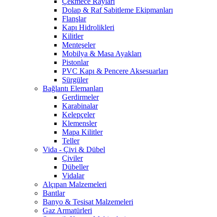
Çekmece Rayları
Dolap & Raf Sabitleme Ekipmanları
Flanşlar
Kapı Hidrolikleri
Kilitler
Menteşeler
Mobilya & Masa Ayakları
Pistonlar
PVC Kapı & Pencere Aksesuarları
Sürgüler
Bağlantı Elemanları
Gerdirmeler
Karabinalar
Kelepçeler
Klemensler
Mapa Kilitler
Teller
Vida - Çivi & Dübel
Çiviler
Dübeller
Vidalar
Alçıpan Malzemeleri
Bantlar
Banyo & Tesisat Malzemeleri
Gaz Armatürleri