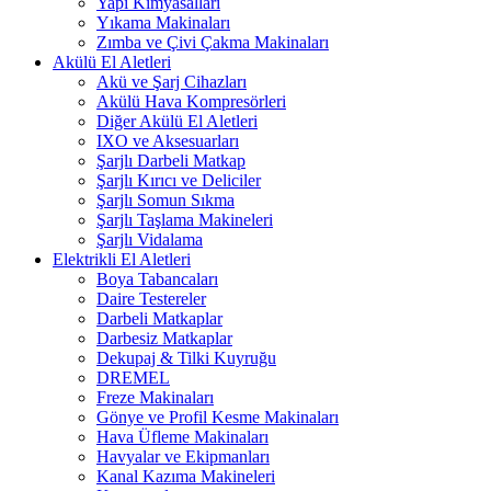
Yapı Kimyasalları
Yıkama Makinaları
Zımba ve Çivi Çakma Makinaları
Akülü El Aletleri
Akü ve Şarj Cihazları
Akülü Hava Kompresörleri
Diğer Akülü El Aletleri
IXO ve Aksesuarları
Şarjlı Darbeli Matkap
Şarjlı Kırıcı ve Deliciler
Şarjlı Somun Sıkma
Şarjlı Taşlama Makineleri
Şarjlı Vidalama
Elektrikli El Aletleri
Boya Tabancaları
Daire Testereler
Darbeli Matkaplar
Darbesiz Matkaplar
Dekupaj & Tilki Kuyruğu
DREMEL
Freze Makinaları
Gönye ve Profil Kesme Makinaları
Hava Üfleme Makinaları
Havyalar ve Ekipmanları
Kanal Kazıma Makineleri