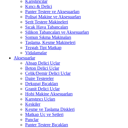
Karıştırıcılar
Kırıcı & Delici
Panter Testere ve Aksesuarları
Polisaj Makine ve Aksesuarları
Şerit Testere Makineleri
Sıcak Hava Tabancaları
Silikon Tabancaları ve Aksesuarları
Somun Sıkma Makinaları
Taşlama, Kesme Makineleri
Tezgah Tipi Matkap
Vidalamalar
Aksesuarlar
Ahşap Delici Uçlar
Beton Delici Uçlar
Çelik/Demir Delici Uçlar
Daire Testereler
Dekupaj Bıçakları
Granit Delici Uçlar
Hobi Makine Aksesuarları
Karıştırıcı Uçları
Keskiler
Kesme ve Taşlama Diskleri
Matkap Uç ve Setleri
Pançlar
Panter Testere Bıçakları