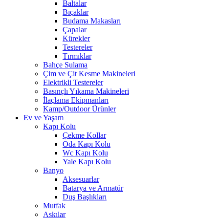
Baltalar
Bıçaklar
Budama Makasları
Çapalar
Kürekler
Testereler
Tırmıklar
Bahçe Sulama
Çim ve Çit Kesme Makineleri
Elektrikli Testereler
Basınçlı Yıkama Makineleri
İlaçlama Ekipmanları
Kamp/Outdoor Ürünler
Ev ve Yaşam
Kapı Kolu
Çekme Kollar
Oda Kapı Kolu
Wc Kapı Kolu
Yale Kapı Kolu
Banyo
Aksesuarlar
Batarya ve Armatür
Duş Başlıkları
Mutfak
Askılar