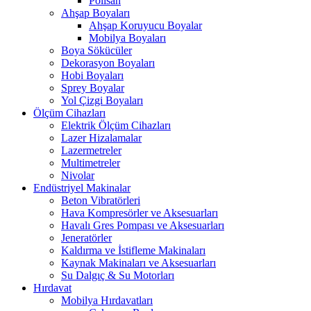
Polisan
Ahşap Boyaları
Ahşap Koruyucu Boyalar
Mobilya Boyaları
Boya Sökücüler
Dekorasyon Boyaları
Hobi Boyaları
Sprey Boyalar
Yol Çizgi Boyaları
Ölçüm Cihazları
Elektrik Ölçüm Cihazları
Lazer Hizalamalar
Lazermetreler
Multimetreler
Nivolar
Endüstriyel Makinalar
Beton Vibratörleri
Hava Kompresörler ve Aksesuarları
Havalı Gres Pompası ve Aksesuarları
Jeneratörler
Kaldırma ve İstifleme Makinaları
Kaynak Makinaları ve Aksesuarları
Su Dalgıç & Su Motorları
Hırdavat
Mobilya Hırdavatları