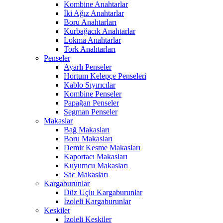
Kombine Anahtarlar
İki Ağız Anahtarlar
Boru Anahtarları
Kurbağacık Anahtarlar
Lokma Anahtarlar
Tork Anahtarları
Penseler
Ayarlı Penseler
Hortum Kelepçe Penseleri
Kablo Sıyırıcılar
Kombine Penseler
Papağan Penseler
Segman Penseler
Makaslar
Bağ Makasları
Boru Makasları
Demir Kesme Makasları
Kaportacı Makasları
Kuyumcu Makasları
Sac Makasları
Kargaburunlar
Düz Uçlu Kargaburunlar
İzoleli Kargaburunlar
Keskiler
İzoleli Keskiler