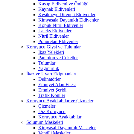
Kasap Eldiveni ve Önlüğü
Kaynak Eldivenleri
Kesilmeye Dirençli Eldivenler
Kimyasala Dayanıklı Eldivenler
Köpük Nitril Eldivenler
Lateks Eldivenler
Nitril Eldivenler
Poliüretan Eldivenler
Koruyucu Giysi ve Tulumlar
İkaz Yelekleri
Pantolon ve Ceketler
Tulumlar
Yağmurluk
İkaz ve Uyarı Ekipmanları
Delinatörler
Emniyet Alan Filesi
Emniyet Şeridi
Trafik Koniler
Koruyucu Ayakkabılar ve Çizmeler
Çizmeler
Diz Koruyucu
Koruyucu Ayakkabılar
Solunum Maskeleri
Kimyasal Dayanımlı Maskeler
Ventilli Maskeler