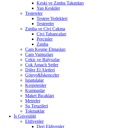
Keski ve Zımba Takımları
Yan Keskiler
Testereler
Testere Yedekleri
Testereler
Zımba ve Çivi Çakma
Çivi Tabancaları
Perçinler
Zımba
Cam Kesme Elmasları
Cam Vantuzları
Çekiç ve Balyozlar
Çok Amaçlı Setler
Diğer El Aletleri
Gönye&İşkenceler
Ispatulalar
Kerpetenler
Kumpaslar
Maket Bıçakları
Metreler
Su Terazileri
Tokmaklar
İş Güvenliği
Eldivenler
Deri Eldivenler