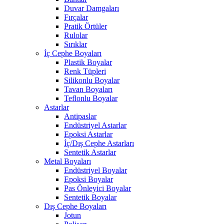
Duvar Damgaları
Fırçalar
Pratik Örtüler
Rulolar
Sırıklar
İç Cephe Boyaları
Plastik Boyalar
Renk Tüpleri
Silikonlu Boyalar
Tavan Boyaları
Teflonlu Boyalar
Astarlar
Antipaslar
Endüstriyel Astarlar
Epoksi Astarlar
İç/Dış Cephe Astarları
Sentetik Astarlar
Metal Boyaları
Endüstriyel Boyalar
Epoksi Boyalar
Pas Önleyici Boyalar
Sentetik Boyalar
Dış Cephe Boyaları
Jotun