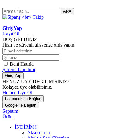
ARA
Giriş Yap
Kayıt Ol
HOŞ GELDİNİZ
Hızlı ve güvenli alışverişe giriş yapın!
Beni Hatırla
Şifremi Unuttum
Giriş Yap
HENÜZ ÜYE DEĞİL MİSİNİZ?
Kolayca üye olabilirsiniz.
Hemen Üye Ol
Facebook ile Bağlan
Google ile Bağlan
Sepetim
Ürün
İNDİRİM!!
Aksesuarlar