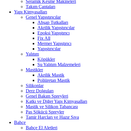
Seramik Kesme Makineleri
Takım Çantaları
Yapı Kimyasalları
Genel Yapıştırıcılar
Ahşap Tutkalları
Akrilik Yapıştırıcılar
Epoksi Yapıştırıcı
Fix All
Mermer Yapıştırıcı
Yapıştırıcılar
Yalıtım
Köpükler
Su Yalıtım Malzemeleri
Mastikler
Akrilik Mastik
Poliüretan Mastik
Silikonlar
Derz Dolguları
Genel Bakım Spreyleri
Katkı ve Diğer Yapı Kimyasalları
Mastik ve Silikon Tabancası
Pas Sökücü Spreyler
Tamir Harçları ve Hazır Sıva
Bahçe
Bahçe El Aletleri