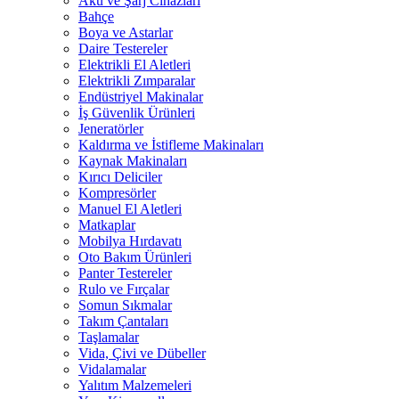
Akü ve Şarj Cihazları
Bahçe
Boya ve Astarlar
Daire Testereler
Elektrikli El Aletleri
Elektrikli Zımparalar
Endüstriyel Makinalar
İş Güvenlik Ürünleri
Jeneratörler
Kaldırma ve İstifleme Makinaları
Kaynak Makinaları
Kırıcı Deliciler
Kompresörler
Manuel El Aletleri
Matkaplar
Mobilya Hırdavatı
Oto Bakım Ürünleri
Panter Testereler
Rulo ve Fırçalar
Somun Sıkmalar
Takım Çantaları
Taşlamalar
Vida, Çivi ve Dübeller
Vidalamalar
Yalıtım Malzemeleri