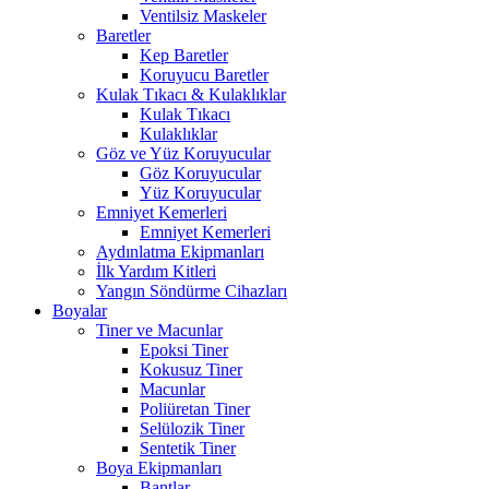
Ventilsiz Maskeler
Baretler
Kep Baretler
Koruyucu Baretler
Kulak Tıkacı & Kulaklıklar
Kulak Tıkacı
Kulaklıklar
Göz ve Yüz Koruyucular
Göz Koruyucular
Yüz Koruyucular
Emniyet Kemerleri
Emniyet Kemerleri
Aydınlatma Ekipmanları
İlk Yardım Kitleri
Yangın Söndürme Cihazları
Boyalar
Tiner ve Macunlar
Epoksi Tiner
Kokusuz Tiner
Macunlar
Poliüretan Tiner
Selülozik Tiner
Sentetik Tiner
Boya Ekipmanları
Bantlar