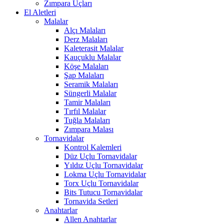
Zımpara Uçları
El Aletleri
Malalar
Alçı Malaları
Derz Malaları
Kaleterasit Malalar
Kauçuklu Malalar
Köşe Malaları
Şap Malaları
Seramik Malaları
Süngerli Malalar
Tamir Malaları
Tırfıl Malalar
Tuğla Malaları
Zımpara Malası
Tornavidalar
Kontrol Kalemleri
Düz Uçlu Tornavidalar
Yıldız Uçlu Tornavidalar
Lokma Uçlu Tornavidalar
Torx Uçlu Tornavidalar
Bits Tutucu Tornavidalar
Tornavida Setleri
Anahtarlar
Allen Anahtarlar