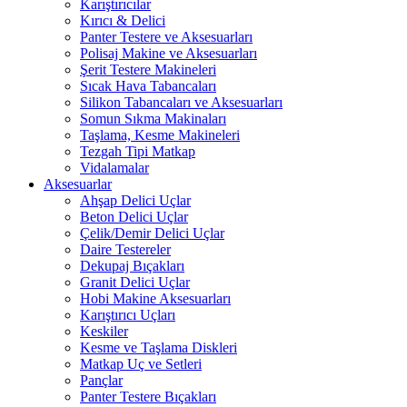
Karıştırıcılar
Kırıcı & Delici
Panter Testere ve Aksesuarları
Polisaj Makine ve Aksesuarları
Şerit Testere Makineleri
Sıcak Hava Tabancaları
Silikon Tabancaları ve Aksesuarları
Somun Sıkma Makinaları
Taşlama, Kesme Makineleri
Tezgah Tipi Matkap
Vidalamalar
Aksesuarlar
Ahşap Delici Uçlar
Beton Delici Uçlar
Çelik/Demir Delici Uçlar
Daire Testereler
Dekupaj Bıçakları
Granit Delici Uçlar
Hobi Makine Aksesuarları
Karıştırıcı Uçları
Keskiler
Kesme ve Taşlama Diskleri
Matkap Uç ve Setleri
Pançlar
Panter Testere Bıçakları