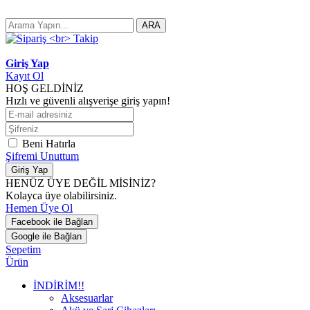
ARA
Giriş Yap
Kayıt Ol
HOŞ GELDİNİZ
Hızlı ve güvenli alışverişe giriş yapın!
Beni Hatırla
Şifremi Unuttum
Giriş Yap
HENÜZ ÜYE DEĞİL MİSİNİZ?
Kolayca üye olabilirsiniz.
Hemen Üye Ol
Facebook ile Bağlan
Google ile Bağlan
Sepetim
Ürün
İNDİRİM!!
Aksesuarlar