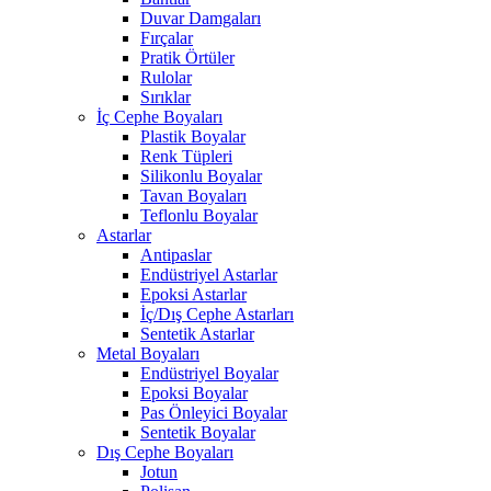
Duvar Damgaları
Fırçalar
Pratik Örtüler
Rulolar
Sırıklar
İç Cephe Boyaları
Plastik Boyalar
Renk Tüpleri
Silikonlu Boyalar
Tavan Boyaları
Teflonlu Boyalar
Astarlar
Antipaslar
Endüstriyel Astarlar
Epoksi Astarlar
İç/Dış Cephe Astarları
Sentetik Astarlar
Metal Boyaları
Endüstriyel Boyalar
Epoksi Boyalar
Pas Önleyici Boyalar
Sentetik Boyalar
Dış Cephe Boyaları
Jotun