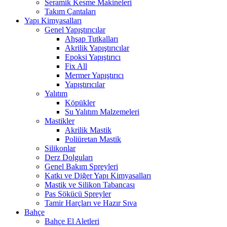
Seramik Kesme Makineleri
Takım Çantaları
Yapı Kimyasalları
Genel Yapıştırıcılar
Ahşap Tutkalları
Akrilik Yapıştırıcılar
Epoksi Yapıştırıcı
Fix All
Mermer Yapıştırıcı
Yapıştırıcılar
Yalıtım
Köpükler
Su Yalıtım Malzemeleri
Mastikler
Akrilik Mastik
Poliüretan Mastik
Silikonlar
Derz Dolguları
Genel Bakım Spreyleri
Katkı ve Diğer Yapı Kimyasalları
Mastik ve Silikon Tabancası
Pas Sökücü Spreyler
Tamir Harçları ve Hazır Sıva
Bahçe
Bahçe El Aletleri