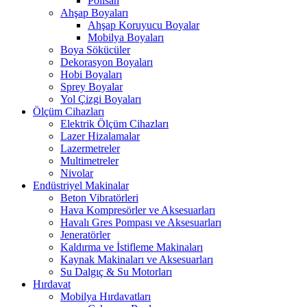
Polisan
Ahşap Boyaları
Ahşap Koruyucu Boyalar
Mobilya Boyaları
Boya Sökücüler
Dekorasyon Boyaları
Hobi Boyaları
Sprey Boyalar
Yol Çizgi Boyaları
Ölçüm Cihazları
Elektrik Ölçüm Cihazları
Lazer Hizalamalar
Lazermetreler
Multimetreler
Nivolar
Endüstriyel Makinalar
Beton Vibratörleri
Hava Kompresörler ve Aksesuarları
Havalı Gres Pompası ve Aksesuarları
Jeneratörler
Kaldırma ve İstifleme Makinaları
Kaynak Makinaları ve Aksesuarları
Su Dalgıç & Su Motorları
Hırdavat
Mobilya Hırdavatları