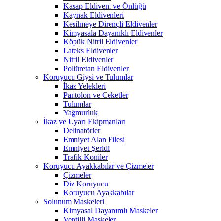
Kasap Eldiveni ve Önlüğü
Kaynak Eldivenleri
Kesilmeye Dirençli Eldivenler
Kimyasala Dayanıklı Eldivenler
Köpük Nitril Eldivenler
Lateks Eldivenler
Nitril Eldivenler
Poliüretan Eldivenler
Koruyucu Giysi ve Tulumlar
İkaz Yelekleri
Pantolon ve Ceketler
Tulumlar
Yağmurluk
İkaz ve Uyarı Ekipmanları
Delinatörler
Emniyet Alan Filesi
Emniyet Şeridi
Trafik Koniler
Koruyucu Ayakkabılar ve Çizmeler
Çizmeler
Diz Koruyucu
Koruyucu Ayakkabılar
Solunum Maskeleri
Kimyasal Dayanımlı Maskeler
Ventilli Maskeler