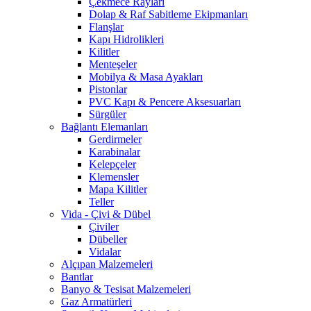
Çekmece Rayları
Dolap & Raf Sabitleme Ekipmanları
Flanşlar
Kapı Hidrolikleri
Kilitler
Menteşeler
Mobilya & Masa Ayakları
Pistonlar
PVC Kapı & Pencere Aksesuarları
Sürgüler
Bağlantı Elemanları
Gerdirmeler
Karabinalar
Kelepçeler
Klemensler
Mapa Kilitler
Teller
Vida - Çivi & Dübel
Çiviler
Dübeller
Vidalar
Alçıpan Malzemeleri
Bantlar
Banyo & Tesisat Malzemeleri
Gaz Armatürleri