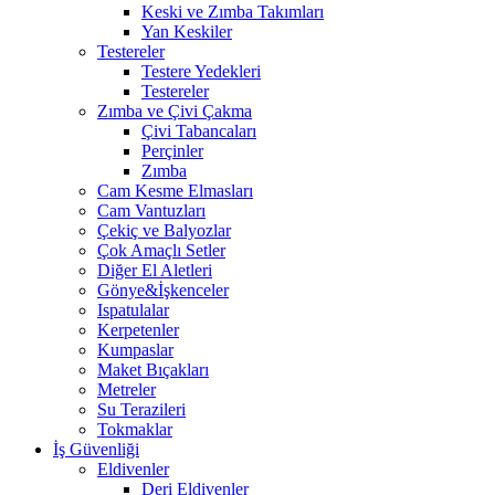
Keski ve Zımba Takımları
Yan Keskiler
Testereler
Testere Yedekleri
Testereler
Zımba ve Çivi Çakma
Çivi Tabancaları
Perçinler
Zımba
Cam Kesme Elmasları
Cam Vantuzları
Çekiç ve Balyozlar
Çok Amaçlı Setler
Diğer El Aletleri
Gönye&İşkenceler
Ispatulalar
Kerpetenler
Kumpaslar
Maket Bıçakları
Metreler
Su Terazileri
Tokmaklar
İş Güvenliği
Eldivenler
Deri Eldivenler