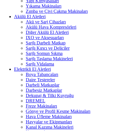
Yapı Kimyasalları
Yıkama Makinaları
Zımba ve Çivi Çakma Makinaları
Akülü El Aletleri
Akü ve Şarj Cihazları
Akülü Hava Kompresörleri
Diğer Akülü El Aletleri
IXO ve Aksesuarları
Şarjlı Darbeli Matkap
Şarjlı Kırıcı ve Deliciler
Şarjlı Somun Sıkma
Şarjlı Taşlama Makineleri
Şarjlı Vidalama
Elektrikli El Aletleri
Boya Tabancaları
Daire Testereler
Darbeli Matkaplar
Darbesiz Matkaplar
Dekupaj & Tilki Kuyruğu
DREMEL
Freze Makinaları
Gönye ve Profil Kesme Makinaları
Hava Üfleme Makinaları
Havyalar ve Ekipmanları
Kanal Kazıma Makineleri