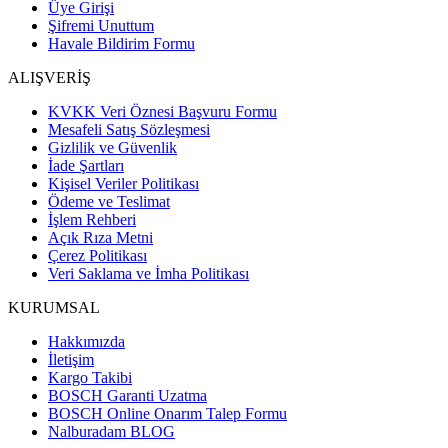
Üye Girişi
Şifremi Unuttum
Havale Bildirim Formu
ALIŞVERİŞ
KVKK Veri Öznesi Başvuru Formu
Mesafeli Satış Sözleşmesi
Gizlilik ve Güvenlik
İade Şartları
Kişisel Veriler Politikası
Ödeme ve Teslimat
İşlem Rehberi
Açık Rıza Metni
Çerez Politikası
Veri Saklama ve İmha Politikası
KURUMSAL
Hakkımızda
İletişim
Kargo Takibi
BOSCH Garanti Uzatma
BOSCH Online Onarım Talep Formu
Nalburadam BLOG