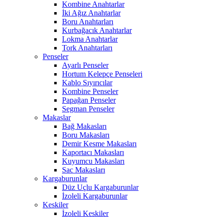
Kombine Anahtarlar
İki Ağız Anahtarlar
Boru Anahtarları
Kurbağacık Anahtarlar
Lokma Anahtarlar
Tork Anahtarları
Penseler
Ayarlı Penseler
Hortum Kelepçe Penseleri
Kablo Sıyırıcılar
Kombine Penseler
Papağan Penseler
Segman Penseler
Makaslar
Bağ Makasları
Boru Makasları
Demir Kesme Makasları
Kaportacı Makasları
Kuyumcu Makasları
Sac Makasları
Kargaburunlar
Düz Uçlu Kargaburunlar
İzoleli Kargaburunlar
Keskiler
İzoleli Keskiler