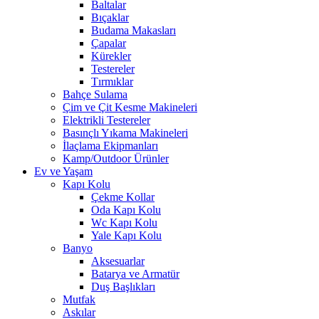
Baltalar
Bıçaklar
Budama Makasları
Çapalar
Kürekler
Testereler
Tırmıklar
Bahçe Sulama
Çim ve Çit Kesme Makineleri
Elektrikli Testereler
Basınçlı Yıkama Makineleri
İlaçlama Ekipmanları
Kamp/Outdoor Ürünler
Ev ve Yaşam
Kapı Kolu
Çekme Kollar
Oda Kapı Kolu
Wc Kapı Kolu
Yale Kapı Kolu
Banyo
Aksesuarlar
Batarya ve Armatür
Duş Başlıkları
Mutfak
Askılar