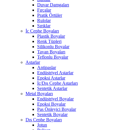
Duvar Damgaları
Fırçalar
Pratik Örtüler
Rulolar
Sırıklar
İç Cephe Boyaları
Plastik Boyalar
Renk Tüpleri
Silikonlu Boyalar
Tavan Boyaları
Teflonlu Boyalar
Astarlar
Antipaslar
Endüstriyel Astarlar
Epoksi Astarlar
İç/Dış Cephe Astarları
Sentetik Astarlar
Metal Boyaları
Endüstriyel Boyalar
Epoksi Boyalar
Pas Önleyici Boyalar
Sentetik Boyalar
Dış Cephe Boyaları
Jotun