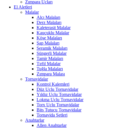
Zımpara Uçları
El Aletleri
Malalar
Alçı Malaları
Derz Malaları
Kaleterasit Malalar
Kauçuklu Malalar
Köşe Malaları
Şap Malaları
Seramik Malaları
Süngerli Malalar
Tamir Malaları
Tırfıl Malalar
Tuğla Malaları
Zımpara Malası
Tornavidalar
Kontrol Kalemleri
Düz Uçlu Tornavidalar
Yıldız Uçlu Tornavidalar
Lokma Uçlu Tornavidalar
Torx Uçlu Tornavidalar
Bits Tutucu Tornavidalar
Tornavida Setleri
Anahtarlar
Allen Anahtarlar