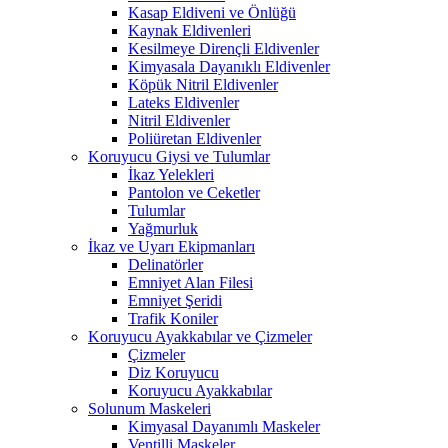
Kasap Eldiveni ve Önlüğü
Kaynak Eldivenleri
Kesilmeye Dirençli Eldivenler
Kimyasala Dayanıklı Eldivenler
Köpük Nitril Eldivenler
Lateks Eldivenler
Nitril Eldivenler
Poliüretan Eldivenler
Koruyucu Giysi ve Tulumlar
İkaz Yelekleri
Pantolon ve Ceketler
Tulumlar
Yağmurluk
İkaz ve Uyarı Ekipmanları
Delinatörler
Emniyet Alan Filesi
Emniyet Şeridi
Trafik Koniler
Koruyucu Ayakkabılar ve Çizmeler
Çizmeler
Diz Koruyucu
Koruyucu Ayakkabılar
Solunum Maskeleri
Kimyasal Dayanımlı Maskeler
Ventilli Maskeler