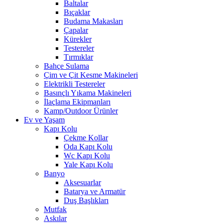
Baltalar
Bıçaklar
Budama Makasları
Çapalar
Kürekler
Testereler
Tırmıklar
Bahçe Sulama
Çim ve Çit Kesme Makineleri
Elektrikli Testereler
Basınçlı Yıkama Makineleri
İlaçlama Ekipmanları
Kamp/Outdoor Ürünler
Ev ve Yaşam
Kapı Kolu
Çekme Kollar
Oda Kapı Kolu
Wc Kapı Kolu
Yale Kapı Kolu
Banyo
Aksesuarlar
Batarya ve Armatür
Duş Başlıkları
Mutfak
Askılar