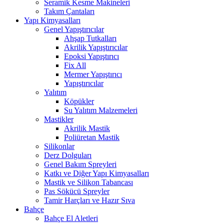
Seramik Kesme Makineleri
Takım Çantaları
Yapı Kimyasalları
Genel Yapıştırıcılar
Ahşap Tutkalları
Akrilik Yapıştırıcılar
Epoksi Yapıştırıcı
Fix All
Mermer Yapıştırıcı
Yapıştırıcılar
Yalıtım
Köpükler
Su Yalıtım Malzemeleri
Mastikler
Akrilik Mastik
Poliüretan Mastik
Silikonlar
Derz Dolguları
Genel Bakım Spreyleri
Katkı ve Diğer Yapı Kimyasalları
Mastik ve Silikon Tabancası
Pas Sökücü Spreyler
Tamir Harçları ve Hazır Sıva
Bahçe
Bahçe El Aletleri