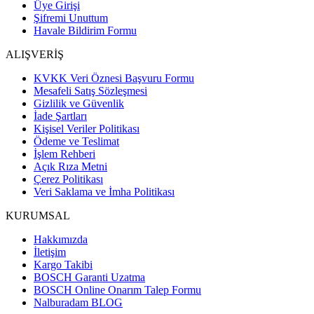
Üye Girişi
Şifremi Unuttum
Havale Bildirim Formu
ALIŞVERİŞ
KVKK Veri Öznesi Başvuru Formu
Mesafeli Satış Sözleşmesi
Gizlilik ve Güvenlik
İade Şartları
Kişisel Veriler Politikası
Ödeme ve Teslimat
İşlem Rehberi
Açık Rıza Metni
Çerez Politikası
Veri Saklama ve İmha Politikası
KURUMSAL
Hakkımızda
İletişim
Kargo Takibi
BOSCH Garanti Uzatma
BOSCH Online Onarım Talep Formu
Nalburadam BLOG