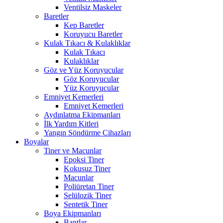
Ventilsiz Maskeler
Baretler
Kep Baretler
Koruyucu Baretler
Kulak Tıkacı & Kulaklıklar
Kulak Tıkacı
Kulaklıklar
Göz ve Yüz Koruyucular
Göz Koruyucular
Yüz Koruyucular
Emniyet Kemerleri
Emniyet Kemerleri
Aydınlatma Ekipmanları
İlk Yardım Kitleri
Yangın Söndürme Cihazları
Boyalar
Tiner ve Macunlar
Epoksi Tiner
Kokusuz Tiner
Macunlar
Poliüretan Tiner
Selülozik Tiner
Sentetik Tiner
Boya Ekipmanları
Bantlar