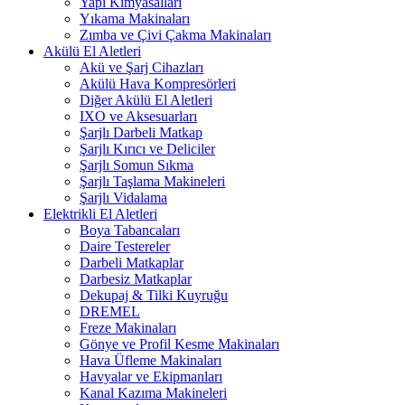
Yapı Kimyasalları
Yıkama Makinaları
Zımba ve Çivi Çakma Makinaları
Akülü El Aletleri
Akü ve Şarj Cihazları
Akülü Hava Kompresörleri
Diğer Akülü El Aletleri
IXO ve Aksesuarları
Şarjlı Darbeli Matkap
Şarjlı Kırıcı ve Deliciler
Şarjlı Somun Sıkma
Şarjlı Taşlama Makineleri
Şarjlı Vidalama
Elektrikli El Aletleri
Boya Tabancaları
Daire Testereler
Darbeli Matkaplar
Darbesiz Matkaplar
Dekupaj & Tilki Kuyruğu
DREMEL
Freze Makinaları
Gönye ve Profil Kesme Makinaları
Hava Üfleme Makinaları
Havyalar ve Ekipmanları
Kanal Kazıma Makineleri