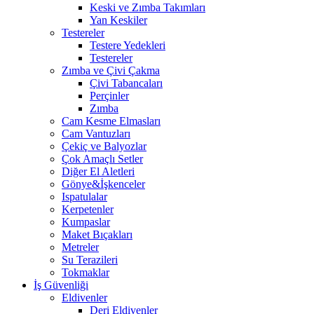
Keski ve Zımba Takımları
Yan Keskiler
Testereler
Testere Yedekleri
Testereler
Zımba ve Çivi Çakma
Çivi Tabancaları
Perçinler
Zımba
Cam Kesme Elmasları
Cam Vantuzları
Çekiç ve Balyozlar
Çok Amaçlı Setler
Diğer El Aletleri
Gönye&İşkenceler
Ispatulalar
Kerpetenler
Kumpaslar
Maket Bıçakları
Metreler
Su Terazileri
Tokmaklar
İş Güvenliği
Eldivenler
Deri Eldivenler