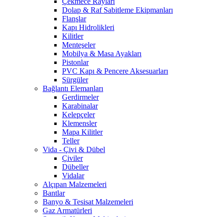
Çekmece Rayları
Dolap & Raf Sabitleme Ekipmanları
Flanşlar
Kapı Hidrolikleri
Kilitler
Menteşeler
Mobilya & Masa Ayakları
Pistonlar
PVC Kapı & Pencere Aksesuarları
Sürgüler
Bağlantı Elemanları
Gerdirmeler
Karabinalar
Kelepçeler
Klemensler
Mapa Kilitler
Teller
Vida - Çivi & Dübel
Çiviler
Dübeller
Vidalar
Alçıpan Malzemeleri
Bantlar
Banyo & Tesisat Malzemeleri
Gaz Armatürleri