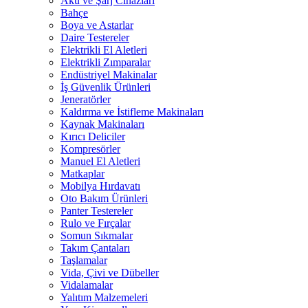
Akü ve Şarj Cihazları
Bahçe
Boya ve Astarlar
Daire Testereler
Elektrikli El Aletleri
Elektrikli Zımparalar
Endüstriyel Makinalar
İş Güvenlik Ürünleri
Jeneratörler
Kaldırma ve İstifleme Makinaları
Kaynak Makinaları
Kırıcı Deliciler
Kompresörler
Manuel El Aletleri
Matkaplar
Mobilya Hırdavatı
Oto Bakım Ürünleri
Panter Testereler
Rulo ve Fırçalar
Somun Sıkmalar
Takım Çantaları
Taşlamalar
Vida, Çivi ve Dübeller
Vidalamalar
Yalıtım Malzemeleri