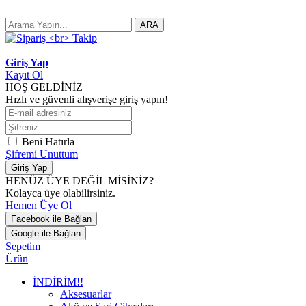
ARA
Giriş Yap
Kayıt Ol
HOŞ GELDİNİZ
Hızlı ve güvenli alışverişe giriş yapın!
Beni Hatırla
Şifremi Unuttum
Giriş Yap
HENÜZ ÜYE DEĞİL MİSİNİZ?
Kolayca üye olabilirsiniz.
Hemen Üye Ol
Facebook ile Bağlan
Google ile Bağlan
Sepetim
Ürün
İNDİRİM!!
Aksesuarlar