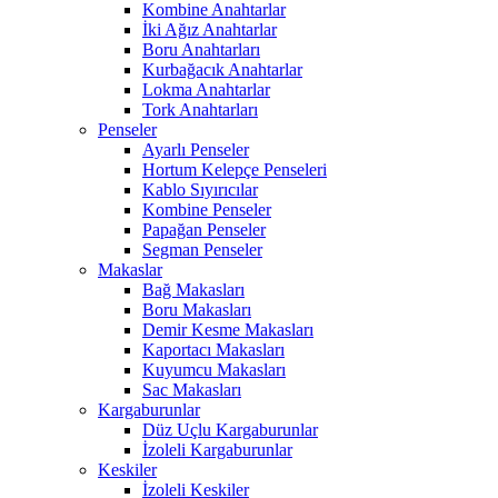
Kombine Anahtarlar
İki Ağız Anahtarlar
Boru Anahtarları
Kurbağacık Anahtarlar
Lokma Anahtarlar
Tork Anahtarları
Penseler
Ayarlı Penseler
Hortum Kelepçe Penseleri
Kablo Sıyırıcılar
Kombine Penseler
Papağan Penseler
Segman Penseler
Makaslar
Bağ Makasları
Boru Makasları
Demir Kesme Makasları
Kaportacı Makasları
Kuyumcu Makasları
Sac Makasları
Kargaburunlar
Düz Uçlu Kargaburunlar
İzoleli Kargaburunlar
Keskiler
İzoleli Keskiler