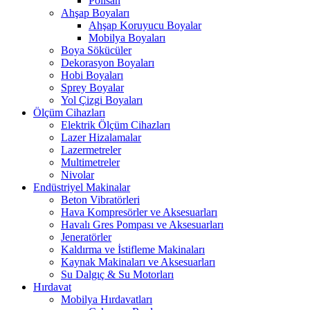
Polisan
Ahşap Boyaları
Ahşap Koruyucu Boyalar
Mobilya Boyaları
Boya Sökücüler
Dekorasyon Boyaları
Hobi Boyaları
Sprey Boyalar
Yol Çizgi Boyaları
Ölçüm Cihazları
Elektrik Ölçüm Cihazları
Lazer Hizalamalar
Lazermetreler
Multimetreler
Nivolar
Endüstriyel Makinalar
Beton Vibratörleri
Hava Kompresörler ve Aksesuarları
Havalı Gres Pompası ve Aksesuarları
Jeneratörler
Kaldırma ve İstifleme Makinaları
Kaynak Makinaları ve Aksesuarları
Su Dalgıç & Su Motorları
Hırdavat
Mobilya Hırdavatları