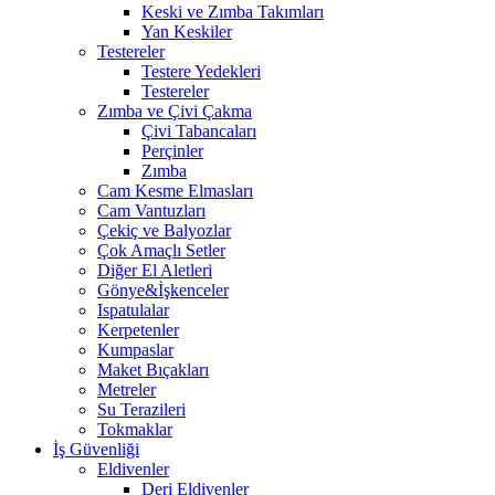
Keski ve Zımba Takımları
Yan Keskiler
Testereler
Testere Yedekleri
Testereler
Zımba ve Çivi Çakma
Çivi Tabancaları
Perçinler
Zımba
Cam Kesme Elmasları
Cam Vantuzları
Çekiç ve Balyozlar
Çok Amaçlı Setler
Diğer El Aletleri
Gönye&İşkenceler
Ispatulalar
Kerpetenler
Kumpaslar
Maket Bıçakları
Metreler
Su Terazileri
Tokmaklar
İş Güvenliği
Eldivenler
Deri Eldivenler