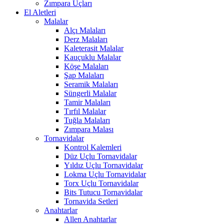
Zımpara Uçları
El Aletleri
Malalar
Alçı Malaları
Derz Malaları
Kaleterasit Malalar
Kauçuklu Malalar
Köşe Malaları
Şap Malaları
Seramik Malaları
Süngerli Malalar
Tamir Malaları
Tırfıl Malalar
Tuğla Malaları
Zımpara Malası
Tornavidalar
Kontrol Kalemleri
Düz Uçlu Tornavidalar
Yıldız Uçlu Tornavidalar
Lokma Uçlu Tornavidalar
Torx Uçlu Tornavidalar
Bits Tutucu Tornavidalar
Tornavida Setleri
Anahtarlar
Allen Anahtarlar