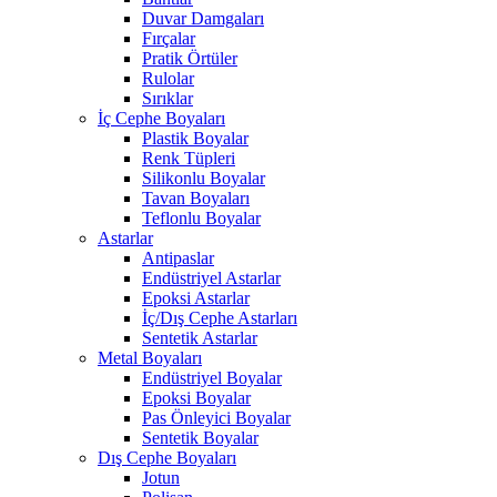
Duvar Damgaları
Fırçalar
Pratik Örtüler
Rulolar
Sırıklar
İç Cephe Boyaları
Plastik Boyalar
Renk Tüpleri
Silikonlu Boyalar
Tavan Boyaları
Teflonlu Boyalar
Astarlar
Antipaslar
Endüstriyel Astarlar
Epoksi Astarlar
İç/Dış Cephe Astarları
Sentetik Astarlar
Metal Boyaları
Endüstriyel Boyalar
Epoksi Boyalar
Pas Önleyici Boyalar
Sentetik Boyalar
Dış Cephe Boyaları
Jotun