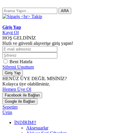
ARA
Giriş Yap
Kayıt Ol
HOŞ GELDİNİZ
Hızlı ve güvenli alışverişe giriş yapın!
Beni Hatırla
Şifremi Unuttum
Giriş Yap
HENÜZ ÜYE DEĞİL MİSİNİZ?
Kolayca üye olabilirsiniz.
Hemen Üye Ol
Facebook ile Bağlan
Google ile Bağlan
Sepetim
Ürün
İNDİRİM!!
Aksesuarlar