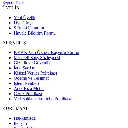
Sepete Ekle
ÜYELİK
Yeni Üyelik
Üye Girişi
Şifremi Unuttum
Havale Bildirim Formu
ALIŞVERİŞ
KVKK Veri Öznesi Başvuru Formu
Mesafeli Satış Sözleşmesi
Gizlilik ve Güvenlik
İade Şartları
Kişisel Veriler Politikası
Ödeme ve Teslimat
İşlem Rehberi
Açık Rıza Metni
Çerez Politikası
Veri Saklama ve İmha Politikası
KURUMSAL
Hakkımızda
İletişim