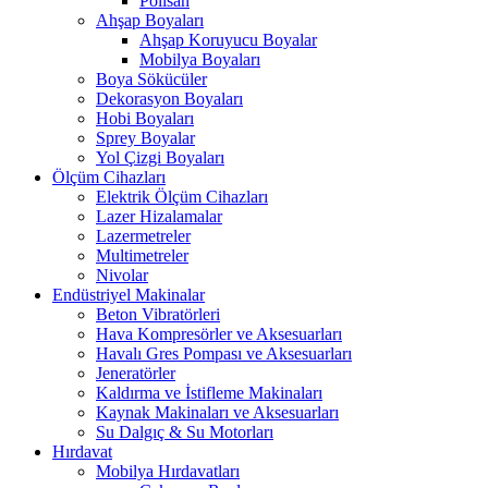
Polisan
Ahşap Boyaları
Ahşap Koruyucu Boyalar
Mobilya Boyaları
Boya Sökücüler
Dekorasyon Boyaları
Hobi Boyaları
Sprey Boyalar
Yol Çizgi Boyaları
Ölçüm Cihazları
Elektrik Ölçüm Cihazları
Lazer Hizalamalar
Lazermetreler
Multimetreler
Nivolar
Endüstriyel Makinalar
Beton Vibratörleri
Hava Kompresörler ve Aksesuarları
Havalı Gres Pompası ve Aksesuarları
Jeneratörler
Kaldırma ve İstifleme Makinaları
Kaynak Makinaları ve Aksesuarları
Su Dalgıç & Su Motorları
Hırdavat
Mobilya Hırdavatları