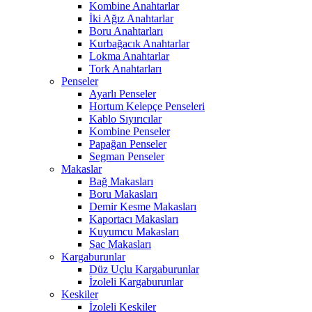
Kombine Anahtarlar
İki Ağız Anahtarlar
Boru Anahtarları
Kurbağacık Anahtarlar
Lokma Anahtarlar
Tork Anahtarları
Penseler
Ayarlı Penseler
Hortum Kelepçe Penseleri
Kablo Sıyırıcılar
Kombine Penseler
Papağan Penseler
Segman Penseler
Makaslar
Bağ Makasları
Boru Makasları
Demir Kesme Makasları
Kaportacı Makasları
Kuyumcu Makasları
Sac Makasları
Kargaburunlar
Düz Uçlu Kargaburunlar
İzoleli Kargaburunlar
Keskiler
İzoleli Keskiler