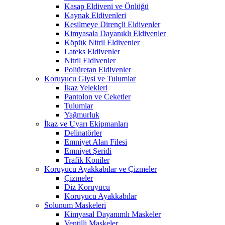
Kasap Eldiveni ve Önlüğü
Kaynak Eldivenleri
Kesilmeye Dirençli Eldivenler
Kimyasala Dayanıklı Eldivenler
Köpük Nitril Eldivenler
Lateks Eldivenler
Nitril Eldivenler
Poliüretan Eldivenler
Koruyucu Giysi ve Tulumlar
İkaz Yelekleri
Pantolon ve Ceketler
Tulumlar
Yağmurluk
İkaz ve Uyarı Ekipmanları
Delinatörler
Emniyet Alan Filesi
Emniyet Şeridi
Trafik Koniler
Koruyucu Ayakkabılar ve Çizmeler
Çizmeler
Diz Koruyucu
Koruyucu Ayakkabılar
Solunum Maskeleri
Kimyasal Dayanımlı Maskeler
Ventilli Maskeler