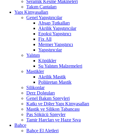
Seramik Kesme Makineleri
Takım Çantaları
Yapı Kimyasalları
Genel Yapıştırıcılar
Ahşap Tutkalları
Akrilik Yapıştırıcılar
Epoksi Yapıştırıcı
Fix All
Mermer Yapıştırıcı
Yapıştırıcılar
Yalıtım
Köpükler
Su Yalıtım Malzemeleri
Mastikler
Akrilik Mastik
Poliüretan Mastik
Silikonlar
Derz Dolguları
Genel Bakım Spreyleri
Katkı ve Diğer Yapı Kimyasalları
Mastik ve Silikon Tabancası
Pas Sökücü Spreyler
Tamir Harçları ve Hazır Sıva
Bahçe
Bahçe El Aletleri