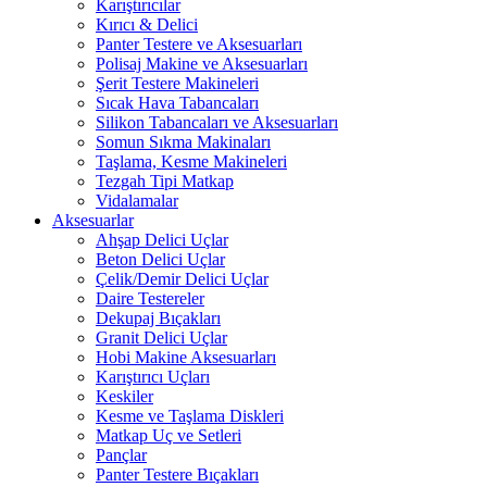
Karıştırıcılar
Kırıcı & Delici
Panter Testere ve Aksesuarları
Polisaj Makine ve Aksesuarları
Şerit Testere Makineleri
Sıcak Hava Tabancaları
Silikon Tabancaları ve Aksesuarları
Somun Sıkma Makinaları
Taşlama, Kesme Makineleri
Tezgah Tipi Matkap
Vidalamalar
Aksesuarlar
Ahşap Delici Uçlar
Beton Delici Uçlar
Çelik/Demir Delici Uçlar
Daire Testereler
Dekupaj Bıçakları
Granit Delici Uçlar
Hobi Makine Aksesuarları
Karıştırıcı Uçları
Keskiler
Kesme ve Taşlama Diskleri
Matkap Uç ve Setleri
Pançlar
Panter Testere Bıçakları