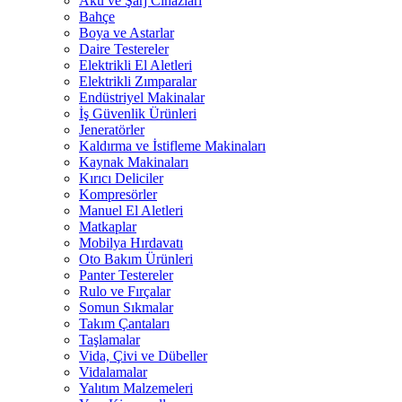
Akü ve Şarj Cihazları
Bahçe
Boya ve Astarlar
Daire Testereler
Elektrikli El Aletleri
Elektrikli Zımparalar
Endüstriyel Makinalar
İş Güvenlik Ürünleri
Jeneratörler
Kaldırma ve İstifleme Makinaları
Kaynak Makinaları
Kırıcı Deliciler
Kompresörler
Manuel El Aletleri
Matkaplar
Mobilya Hırdavatı
Oto Bakım Ürünleri
Panter Testereler
Rulo ve Fırçalar
Somun Sıkmalar
Takım Çantaları
Taşlamalar
Vida, Çivi ve Dübeller
Vidalamalar
Yalıtım Malzemeleri