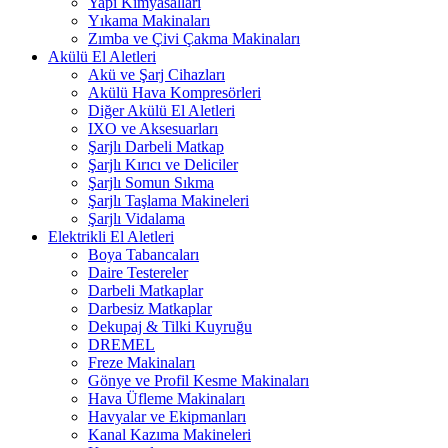
Yapı Kimyasalları
Yıkama Makinaları
Zımba ve Çivi Çakma Makinaları
Akülü El Aletleri
Akü ve Şarj Cihazları
Akülü Hava Kompresörleri
Diğer Akülü El Aletleri
IXO ve Aksesuarları
Şarjlı Darbeli Matkap
Şarjlı Kırıcı ve Deliciler
Şarjlı Somun Sıkma
Şarjlı Taşlama Makineleri
Şarjlı Vidalama
Elektrikli El Aletleri
Boya Tabancaları
Daire Testereler
Darbeli Matkaplar
Darbesiz Matkaplar
Dekupaj & Tilki Kuyruğu
DREMEL
Freze Makinaları
Gönye ve Profil Kesme Makinaları
Hava Üfleme Makinaları
Havyalar ve Ekipmanları
Kanal Kazıma Makineleri