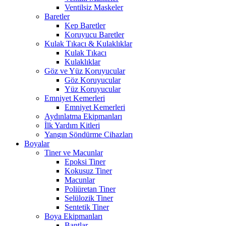
Ventilsiz Maskeler
Baretler
Kep Baretler
Koruyucu Baretler
Kulak Tıkacı & Kulaklıklar
Kulak Tıkacı
Kulaklıklar
Göz ve Yüz Koruyucular
Göz Koruyucular
Yüz Koruyucular
Emniyet Kemerleri
Emniyet Kemerleri
Aydınlatma Ekipmanları
İlk Yardım Kitleri
Yangın Söndürme Cihazları
Boyalar
Tiner ve Macunlar
Epoksi Tiner
Kokusuz Tiner
Macunlar
Poliüretan Tiner
Selülozik Tiner
Sentetik Tiner
Boya Ekipmanları
Bantlar