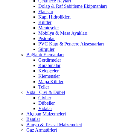
Çekmece Rayları
Dolap & Raf Sabitleme Ekipmanları
Flanşlar
Kapı Hidrolikleri
Kilitler
Menteşeler
Mobilya & Masa Ayakları
Pistonlar
PVC Kapı & Pencere Aksesuarları
Sürgüler
Bağlantı Elemanları
Gerdirmeler
Karabinalar
Kelepçeler
Klemensler
Mapa Kilitler
Teller
Vida - Çivi & Dübel
Çiviler
Dübeller
Vidalar
Alçıpan Malzemeleri
Bantlar
Banyo & Tesisat Malzemeleri
Gaz Armatürleri