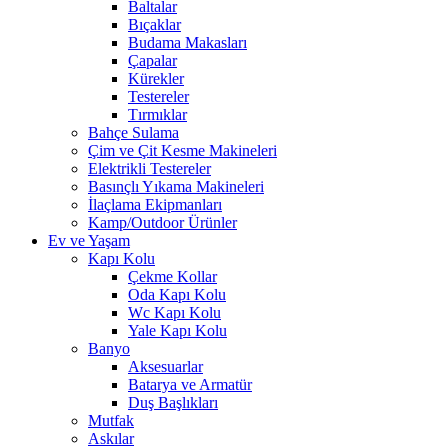
Baltalar
Bıçaklar
Budama Makasları
Çapalar
Kürekler
Testereler
Tırmıklar
Bahçe Sulama
Çim ve Çit Kesme Makineleri
Elektrikli Testereler
Basınçlı Yıkama Makineleri
İlaçlama Ekipmanları
Kamp/Outdoor Ürünler
Ev ve Yaşam
Kapı Kolu
Çekme Kollar
Oda Kapı Kolu
Wc Kapı Kolu
Yale Kapı Kolu
Banyo
Aksesuarlar
Batarya ve Armatür
Duş Başlıkları
Mutfak
Askılar