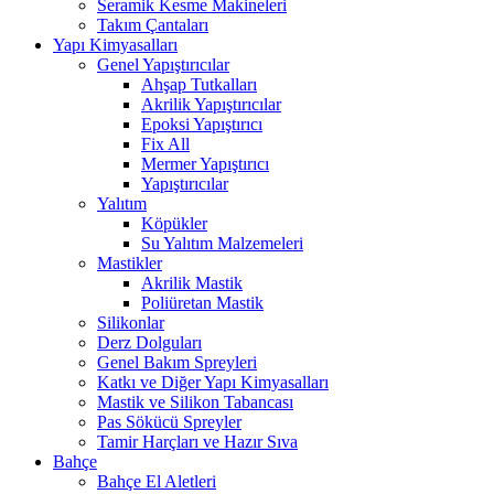
Seramik Kesme Makineleri
Takım Çantaları
Yapı Kimyasalları
Genel Yapıştırıcılar
Ahşap Tutkalları
Akrilik Yapıştırıcılar
Epoksi Yapıştırıcı
Fix All
Mermer Yapıştırıcı
Yapıştırıcılar
Yalıtım
Köpükler
Su Yalıtım Malzemeleri
Mastikler
Akrilik Mastik
Poliüretan Mastik
Silikonlar
Derz Dolguları
Genel Bakım Spreyleri
Katkı ve Diğer Yapı Kimyasalları
Mastik ve Silikon Tabancası
Pas Sökücü Spreyler
Tamir Harçları ve Hazır Sıva
Bahçe
Bahçe El Aletleri