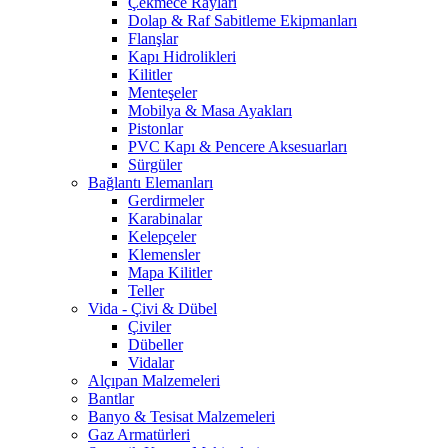
Çekmece Rayları
Dolap & Raf Sabitleme Ekipmanları
Flanşlar
Kapı Hidrolikleri
Kilitler
Menteşeler
Mobilya & Masa Ayakları
Pistonlar
PVC Kapı & Pencere Aksesuarları
Sürgüler
Bağlantı Elemanları
Gerdirmeler
Karabinalar
Kelepçeler
Klemensler
Mapa Kilitler
Teller
Vida - Çivi & Dübel
Çiviler
Dübeller
Vidalar
Alçıpan Malzemeleri
Bantlar
Banyo & Tesisat Malzemeleri
Gaz Armatürleri