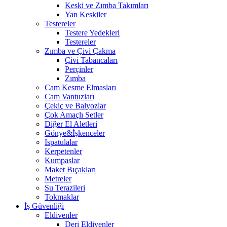
Keski ve Zımba Takımları
Yan Keskiler
Testereler
Testere Yedekleri
Testereler
Zımba ve Çivi Çakma
Çivi Tabancaları
Perçinler
Zımba
Cam Kesme Elmasları
Cam Vantuzları
Çekiç ve Balyozlar
Çok Amaçlı Setler
Diğer El Aletleri
Gönye&İşkenceler
Ispatulalar
Kerpetenler
Kumpaslar
Maket Bıçakları
Metreler
Su Terazileri
Tokmaklar
İş Güvenliği
Eldivenler
Deri Eldivenler