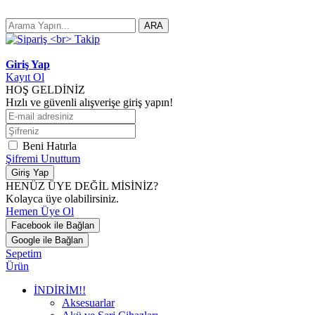
ARA
Giriş Yap
Kayıt Ol
HOŞ GELDİNİZ
Hızlı ve güvenli alışverişe giriş yapın!
Beni Hatırla
Şifremi Unuttum
Giriş Yap
HENÜZ ÜYE DEĞİL MİSİNİZ?
Kolayca üye olabilirsiniz.
Hemen Üye Ol
Facebook ile Bağlan
Google ile Bağlan
Sepetim
Ürün
İNDİRİM!!
Aksesuarlar