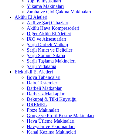
Yapı Kimyasalları
Yıkama Makinaları
Zımba ve Çivi Çakma Makinaları
Akülü El Aletleri
Akü ve Şarj Cihazları
Akülü Hava Kompresörleri
Diğer Akülü El Aletleri
IXO ve Aksesuarları
Şarjlı Darbeli Matkap
Şarjlı Kırıcı ve Deliciler
Şarjlı Somun Sıkma
Şarjlı Taşlama Makineleri
Şarjlı Vidalama
Elektrikli El Aletleri
Boya Tabancaları
Daire Testereler
Darbeli Matkaplar
Darbesiz Matkaplar
Dekupaj & Tilki Kuyruğu
DREMEL
Freze Makinaları
Gönye ve Profil Kesme Makinaları
Hava Üfleme Makinaları
Havyalar ve Ekipmanları
Kanal Kazıma Makineleri