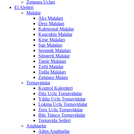
Zımpara Uçları
El Aletleri
Malalar
Alçı Malaları
Derz Malaları
Kaleterasit Malalar
Kauçuklu Malalar
Köşe Malaları
Şap Malaları
Seramik Malaları
Süngerli Malalar
Tamir Malaları
Tırfıl Malalar
Tuğla Malaları
Zımpara Malası
Tornavidalar
Kontrol Kalemleri
Düz Uçlu Tornavidalar
Yıldız Uçlu Tornavidalar
Lokma Uçlu Tornavidalar
Torx Uçlu Tornavidalar
Bits Tutucu Tornavidalar
Tornavida Setleri
Anahtarlar
Allen Anahtarlar