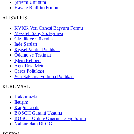
Şifremi Unuttum
Havale Bildirim Formu
ALIŞVERİŞ
KVKK Veri Öznesi Başvuru Formu
Mesafeli Satış Sözleşmesi
Gizlilik ve Güvenlik
İade Şartları
Kişisel Veriler Politikası
Ödeme ve Teslimat
İşlem Rehberi
Açık Rıza Metni
Çerez Politikası
Veri Saklama ve İmha Politikası
KURUMSAL
Hakkımızda
İletişim
Kargo Takibi
BOSCH Garanti Uzatma
BOSCH Online Onarım Talep Formu
Nalburadam BLOG
SOSYAL