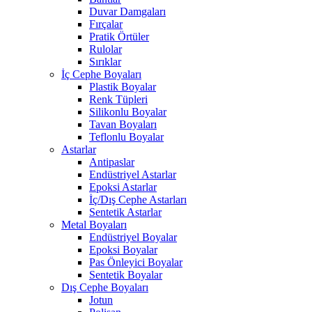
Duvar Damgaları
Fırçalar
Pratik Örtüler
Rulolar
Sırıklar
İç Cephe Boyaları
Plastik Boyalar
Renk Tüpleri
Silikonlu Boyalar
Tavan Boyaları
Teflonlu Boyalar
Astarlar
Antipaslar
Endüstriyel Astarlar
Epoksi Astarlar
İç/Dış Cephe Astarları
Sentetik Astarlar
Metal Boyaları
Endüstriyel Boyalar
Epoksi Boyalar
Pas Önleyici Boyalar
Sentetik Boyalar
Dış Cephe Boyaları
Jotun