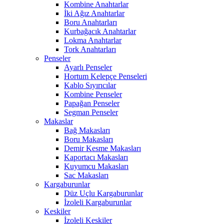
Kombine Anahtarlar
İki Ağız Anahtarlar
Boru Anahtarları
Kurbağacık Anahtarlar
Lokma Anahtarlar
Tork Anahtarları
Penseler
Ayarlı Penseler
Hortum Kelepçe Penseleri
Kablo Sıyırıcılar
Kombine Penseler
Papağan Penseler
Segman Penseler
Makaslar
Bağ Makasları
Boru Makasları
Demir Kesme Makasları
Kaportacı Makasları
Kuyumcu Makasları
Sac Makasları
Kargaburunlar
Düz Uçlu Kargaburunlar
İzoleli Kargaburunlar
Keskiler
İzoleli Keskiler