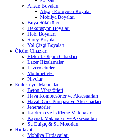
Polisan
Ahşap Boyaları
Ahşap Koruyucu Boyalar
Mobilya Boyaları
Boya Sökücüler
Dekorasyon Boyaları
Hobi Boyaları
Sprey Boyalar
Yol Çizgi Boyaları
Ölçüm Cihazları
Elektrik Ölçüm Cihazları
Lazer Hizalamalar
Lazermetreler
Multimetreler
Nivolar
Endüstriyel Makinalar
Beton Vibratörleri
Hava Kompresörler ve Aksesuarları
Havalı Gres Pompası ve Aksesuarları
Jeneratörler
Kaldırma ve İstifleme Makinaları
Kaynak Makinaları ve Aksesuarları
Su Dalgıç & Su Motorları
Hırdavat
Mobilya Hırdavatları