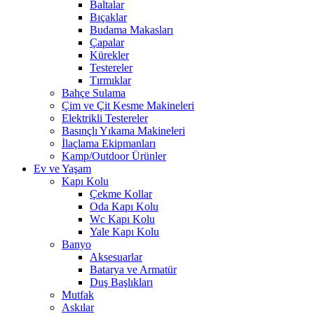
Baltalar
Bıçaklar
Budama Makasları
Çapalar
Kürekler
Testereler
Tırmıklar
Bahçe Sulama
Çim ve Çit Kesme Makineleri
Elektrikli Testereler
Basınçlı Yıkama Makineleri
İlaçlama Ekipmanları
Kamp/Outdoor Ürünler
Ev ve Yaşam
Kapı Kolu
Çekme Kollar
Oda Kapı Kolu
Wc Kapı Kolu
Yale Kapı Kolu
Banyo
Aksesuarlar
Batarya ve Armatür
Duş Başlıkları
Mutfak
Askılar