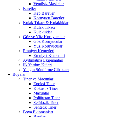
Ventilsiz Maskeler
Baretler
Kep Baretler
Koruyucu Baretler
Kulak Tıkacı & Kulaklıklar
Kulak Tıkacı
Kulaklıklar
Göz ve Yüz Koruyucular
Göz Koruyucular
Yüz Koruyucular
Emniyet Kemerleri
Emniyet Kemerleri
Aydınlatma Ekipmanları
İlk Yardım Kitleri
Yangın Söndürme Cihazları
Boyalar
Tiner ve Macunlar
Epoksi Tiner
Kokusuz Tiner
Macunlar
Poliüretan Tiner
Selülozik Tiner
Sentetik Tiner
Boya Ekipmanları
Bantlar