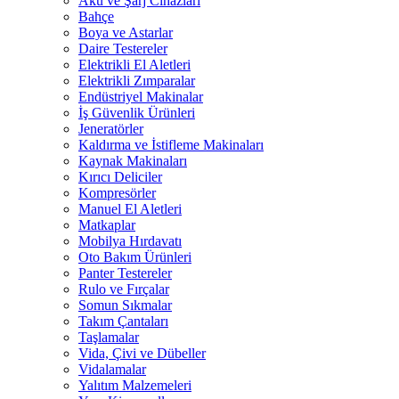
Akü ve Şarj Cihazları
Bahçe
Boya ve Astarlar
Daire Testereler
Elektrikli El Aletleri
Elektrikli Zımparalar
Endüstriyel Makinalar
İş Güvenlik Ürünleri
Jeneratörler
Kaldırma ve İstifleme Makinaları
Kaynak Makinaları
Kırıcı Deliciler
Kompresörler
Manuel El Aletleri
Matkaplar
Mobilya Hırdavatı
Oto Bakım Ürünleri
Panter Testereler
Rulo ve Fırçalar
Somun Sıkmalar
Takım Çantaları
Taşlamalar
Vida, Çivi ve Dübeller
Vidalamalar
Yalıtım Malzemeleri