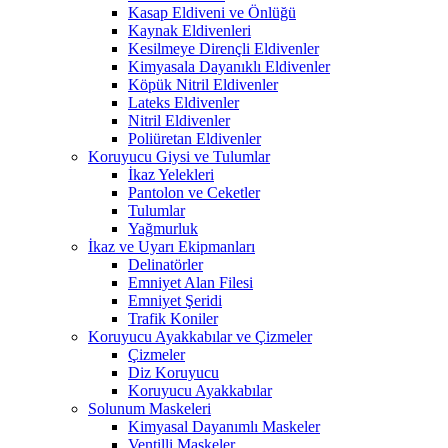
Kasap Eldiveni ve Önlüğü
Kaynak Eldivenleri
Kesilmeye Dirençli Eldivenler
Kimyasala Dayanıklı Eldivenler
Köpük Nitril Eldivenler
Lateks Eldivenler
Nitril Eldivenler
Poliüretan Eldivenler
Koruyucu Giysi ve Tulumlar
İkaz Yelekleri
Pantolon ve Ceketler
Tulumlar
Yağmurluk
İkaz ve Uyarı Ekipmanları
Delinatörler
Emniyet Alan Filesi
Emniyet Şeridi
Trafik Koniler
Koruyucu Ayakkabılar ve Çizmeler
Çizmeler
Diz Koruyucu
Koruyucu Ayakkabılar
Solunum Maskeleri
Kimyasal Dayanımlı Maskeler
Ventilli Maskeler