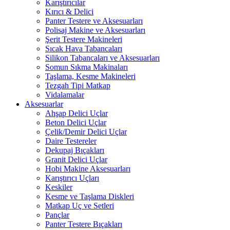
Karıştırıcılar
Kırıcı & Delici
Panter Testere ve Aksesuarları
Polisaj Makine ve Aksesuarları
Şerit Testere Makineleri
Sıcak Hava Tabancaları
Silikon Tabancaları ve Aksesuarları
Somun Sıkma Makinaları
Taşlama, Kesme Makineleri
Tezgah Tipi Matkap
Vidalamalar
Aksesuarlar
Ahşap Delici Uçlar
Beton Delici Uçlar
Çelik/Demir Delici Uçlar
Daire Testereler
Dekupaj Bıçakları
Granit Delici Uçlar
Hobi Makine Aksesuarları
Karıştırıcı Uçları
Keskiler
Kesme ve Taşlama Diskleri
Matkap Uç ve Setleri
Pançlar
Panter Testere Bıçakları