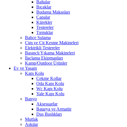
Baltalar
Bıçaklar
Budama Makasları
Çapalar
Kürekler
Testereler
Tırmıklar
Bahçe Sulama
Çim ve Çit Kesme Makineleri
Elektrikli Testereler
Basınçlı Yıkama Makineleri
İlaçlama Ekipmanları
Kamp/Outdoor Ürünler
Ev ve Yaşam
Kapı Kolu
Çekme Kollar
Oda Kapı Kolu
Wc Kapı Kolu
Yale Kapı Kolu
Banyo
Aksesuarlar
Batarya ve Armatür
Duş Başlıkları
Mutfak
Askılar