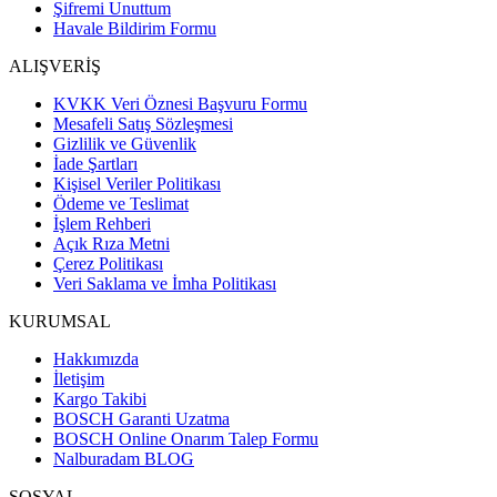
Şifremi Unuttum
Havale Bildirim Formu
ALIŞVERİŞ
KVKK Veri Öznesi Başvuru Formu
Mesafeli Satış Sözleşmesi
Gizlilik ve Güvenlik
İade Şartları
Kişisel Veriler Politikası
Ödeme ve Teslimat
İşlem Rehberi
Açık Rıza Metni
Çerez Politikası
Veri Saklama ve İmha Politikası
KURUMSAL
Hakkımızda
İletişim
Kargo Takibi
BOSCH Garanti Uzatma
BOSCH Online Onarım Talep Formu
Nalburadam BLOG
SOSYAL