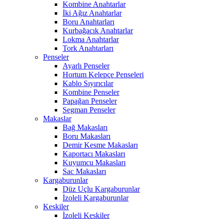
Kombine Anahtarlar
İki Ağız Anahtarlar
Boru Anahtarları
Kurbağacık Anahtarlar
Lokma Anahtarlar
Tork Anahtarları
Penseler
Ayarlı Penseler
Hortum Kelepçe Penseleri
Kablo Sıyırıcılar
Kombine Penseler
Papağan Penseler
Segman Penseler
Makaslar
Bağ Makasları
Boru Makasları
Demir Kesme Makasları
Kaportacı Makasları
Kuyumcu Makasları
Sac Makasları
Kargaburunlar
Düz Uçlu Kargaburunlar
İzoleli Kargaburunlar
Keskiler
İzoleli Keskiler