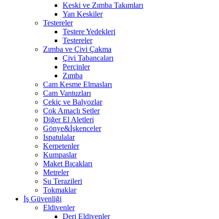
Keski ve Zımba Takımları
Yan Keskiler
Testereler
Testere Yedekleri
Testereler
Zımba ve Çivi Çakma
Çivi Tabancaları
Perçinler
Zımba
Cam Kesme Elmasları
Cam Vantuzları
Çekiç ve Balyozlar
Çok Amaçlı Setler
Diğer El Aletleri
Gönye&İşkenceler
Ispatulalar
Kerpetenler
Kumpaslar
Maket Bıçakları
Metreler
Su Terazileri
Tokmaklar
İş Güvenliği
Eldivenler
Deri Eldivenler