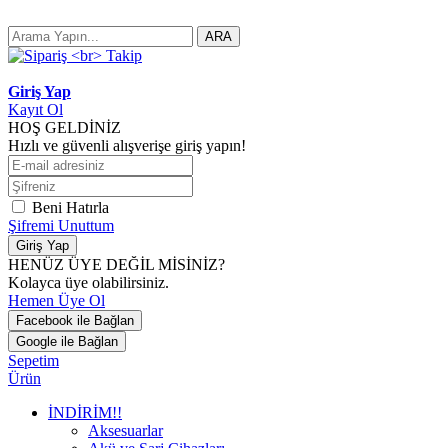
ARA
Giriş Yap
Kayıt Ol
HOŞ GELDİNİZ
Hızlı ve güvenli alışverişe giriş yapın!
Beni Hatırla
Şifremi Unuttum
Giriş Yap
HENÜZ ÜYE DEĞİL MİSİNİZ?
Kolayca üye olabilirsiniz.
Hemen Üye Ol
Facebook ile Bağlan
Google ile Bağlan
Sepetim
Ürün
İNDİRİM!!
Aksesuarlar