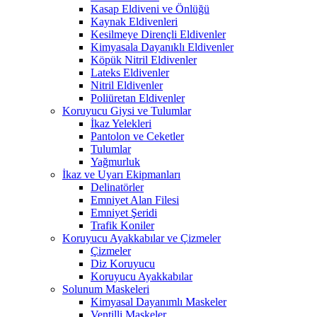
Kasap Eldiveni ve Önlüğü
Kaynak Eldivenleri
Kesilmeye Dirençli Eldivenler
Kimyasala Dayanıklı Eldivenler
Köpük Nitril Eldivenler
Lateks Eldivenler
Nitril Eldivenler
Poliüretan Eldivenler
Koruyucu Giysi ve Tulumlar
İkaz Yelekleri
Pantolon ve Ceketler
Tulumlar
Yağmurluk
İkaz ve Uyarı Ekipmanları
Delinatörler
Emniyet Alan Filesi
Emniyet Şeridi
Trafik Koniler
Koruyucu Ayakkabılar ve Çizmeler
Çizmeler
Diz Koruyucu
Koruyucu Ayakkabılar
Solunum Maskeleri
Kimyasal Dayanımlı Maskeler
Ventilli Maskeler