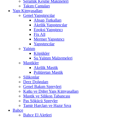
Seramik Kesme Makineleri
Takım Çantaları
Yapı Kimyasalları
Genel Yapıştırıcılar
Ahşap Tutkalları
Akrilik Yapıştırıcılar
Epoksi Yapıştırıcı
Fix All
Mermer Yapıştırıcı
Yapıştırıcılar
Yalıtım
Köpükler
Su Yalıtım Malzemeleri
Mastikler
Akrilik Mastik
Poliüretan Mastik
Silikonlar
Derz Dolguları
Genel Bakım Spreyleri
Katkı ve Diğer Yapı Kimyasalları
Mastik ve Silikon Tabancası
Pas Sökücü Spreyler
Tamir Harçları ve Hazır Sıva
Bahçe
Bahçe El Aletleri