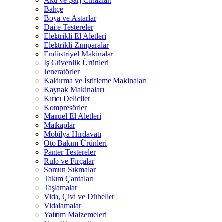
Akü ve Şarj Cihazları
Bahçe
Boya ve Astarlar
Daire Testereler
Elektrikli El Aletleri
Elektrikli Zımparalar
Endüstriyel Makinalar
İş Güvenlik Ürünleri
Jeneratörler
Kaldırma ve İstifleme Makinaları
Kaynak Makinaları
Kırıcı Deliciler
Kompresörler
Manuel El Aletleri
Matkaplar
Mobilya Hırdavatı
Oto Bakım Ürünleri
Panter Testereler
Rulo ve Fırçalar
Somun Sıkmalar
Takım Çantaları
Taşlamalar
Vida, Çivi ve Dübeller
Vidalamalar
Yalıtım Malzemeleri