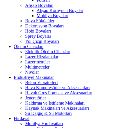
Polisan
Ahşap Boyaları
Ahşap Koruyucu Boyalar
Mobilya Boyaları
Boya Sökücüler
Dekorasyon Boyaları
Hobi Boyaları
Sprey Boyalar
Yol Çizgi Boyaları
Ölçüm Cihazları
Elektrik Ölçüm Cihazları
Lazer Hizalamalar
Lazermetreler
Multimetreler
Nivolar
Endüstriyel Makinalar
Beton Vibratörleri
Hava Kompresörler ve Aksesuarları
Havalı Gres Pompası ve Aksesuarları
Jeneratörler
Kaldırma ve İstifleme Makinaları
Kaynak Makinaları ve Aksesuarları
Su Dalgıç & Su Motorları
Hırdavat
Mobilya Hırdavatları