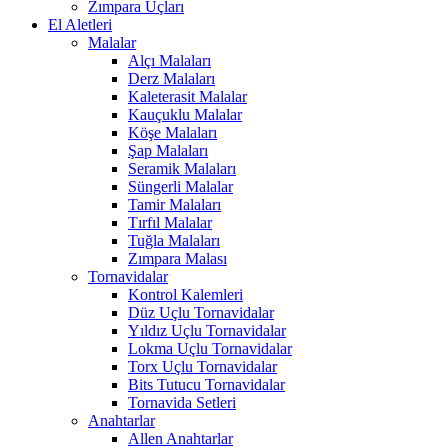
Zımpara Uçları
El Aletleri
Malalar
Alçı Malaları
Derz Malaları
Kaleterasit Malalar
Kauçuklu Malalar
Köşe Malaları
Şap Malaları
Seramik Malaları
Süngerli Malalar
Tamir Malaları
Tırfıl Malalar
Tuğla Malaları
Zımpara Malası
Tornavidalar
Kontrol Kalemleri
Düz Uçlu Tornavidalar
Yıldız Uçlu Tornavidalar
Lokma Uçlu Tornavidalar
Torx Uçlu Tornavidalar
Bits Tutucu Tornavidalar
Tornavida Setleri
Anahtarlar
Allen Anahtarlar