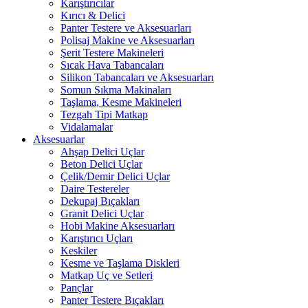
Karıştırıcılar
Kırıcı & Delici
Panter Testere ve Aksesuarları
Polisaj Makine ve Aksesuarları
Şerit Testere Makineleri
Sıcak Hava Tabancaları
Silikon Tabancaları ve Aksesuarları
Somun Sıkma Makinaları
Taşlama, Kesme Makineleri
Tezgah Tipi Matkap
Vidalamalar
Aksesuarlar
Ahşap Delici Uçlar
Beton Delici Uçlar
Çelik/Demir Delici Uçlar
Daire Testereler
Dekupaj Bıçakları
Granit Delici Uçlar
Hobi Makine Aksesuarları
Karıştırıcı Uçları
Keskiler
Kesme ve Taşlama Diskleri
Matkap Uç ve Setleri
Pançlar
Panter Testere Bıçakları