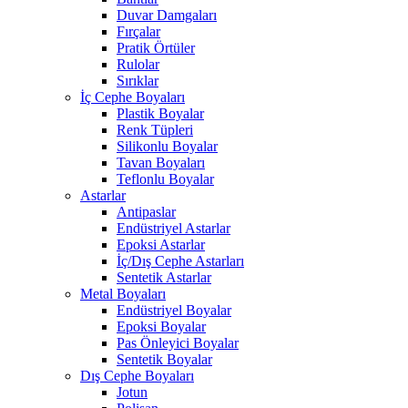
Duvar Damgaları
Fırçalar
Pratik Örtüler
Rulolar
Sırıklar
İç Cephe Boyaları
Plastik Boyalar
Renk Tüpleri
Silikonlu Boyalar
Tavan Boyaları
Teflonlu Boyalar
Astarlar
Antipaslar
Endüstriyel Astarlar
Epoksi Astarlar
İç/Dış Cephe Astarları
Sentetik Astarlar
Metal Boyaları
Endüstriyel Boyalar
Epoksi Boyalar
Pas Önleyici Boyalar
Sentetik Boyalar
Dış Cephe Boyaları
Jotun