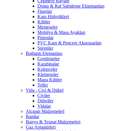
Çekmece Rayları
Dolap & Raf Sabitleme Ekipmanları
Flanşlar
Kapı Hidrolikleri
Kilitler
Menteşeler
Mobilya & Masa Ayakları
Pistonlar
PVC Kapı & Pencere Aksesuarları
Sürgüler
Bağlantı Elemanları
Gerdirmeler
Karabinalar
Kelepçeler
Klemensler
Mapa Kilitler
Teller
Vida - Çivi & Dübel
Çiviler
Dübeller
Vidalar
Alçıpan Malzemeleri
Bantlar
Banyo & Tesisat Malzemeleri
Gaz Armatürleri