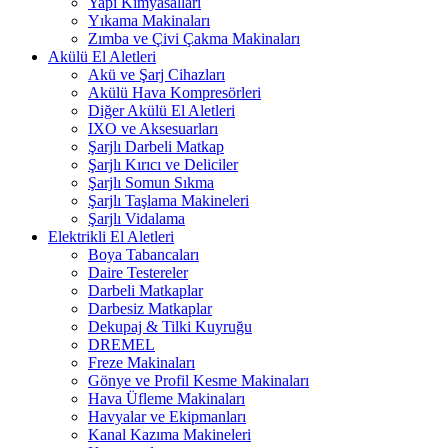
Yapı Kimyasalları
Yıkama Makinaları
Zımba ve Çivi Çakma Makinaları
Akülü El Aletleri
Akü ve Şarj Cihazları
Akülü Hava Kompresörleri
Diğer Akülü El Aletleri
IXO ve Aksesuarları
Şarjlı Darbeli Matkap
Şarjlı Kırıcı ve Deliciler
Şarjlı Somun Sıkma
Şarjlı Taşlama Makineleri
Şarjlı Vidalama
Elektrikli El Aletleri
Boya Tabancaları
Daire Testereler
Darbeli Matkaplar
Darbesiz Matkaplar
Dekupaj & Tilki Kuyruğu
DREMEL
Freze Makinaları
Gönye ve Profil Kesme Makinaları
Hava Üfleme Makinaları
Havyalar ve Ekipmanları
Kanal Kazıma Makineleri