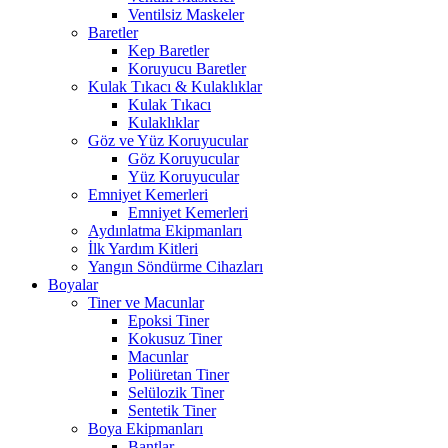
Ventilsiz Maskeler
Baretler
Kep Baretler
Koruyucu Baretler
Kulak Tıkacı & Kulaklıklar
Kulak Tıkacı
Kulaklıklar
Göz ve Yüz Koruyucular
Göz Koruyucular
Yüz Koruyucular
Emniyet Kemerleri
Emniyet Kemerleri
Aydınlatma Ekipmanları
İlk Yardım Kitleri
Yangın Söndürme Cihazları
Boyalar
Tiner ve Macunlar
Epoksi Tiner
Kokusuz Tiner
Macunlar
Poliüretan Tiner
Selülozik Tiner
Sentetik Tiner
Boya Ekipmanları
Bantlar