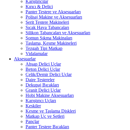
Karıştırıcılar
Kırıcı & Delici
Panter Testere ve Aksesuarları
Polisaj Makine ve Aksesuarları
Şerit Testere Makineleri
Sıcak Hava Tabancaları
Silikon Tabancaları ve Aksesuarları
Somun Sıkma Makinaları
Taşlama, Kesme Makineleri
Tezgah Tipi Matkap
Vidalamalar
Aksesuarlar
Ahşap Delici Uçlar
Beton Delici Uçlar
Çelik/Demir Delici Uçlar
Daire Testereler
Dekupaj Bıçakları
Granit Delici Uçlar
Hobi Makine Aksesuarları
Karıştırıcı Uçları
Keskiler
Kesme ve Taşlama Diskleri
Matkap Uç ve Setleri
Pançlar
Panter Testere Bıçakları