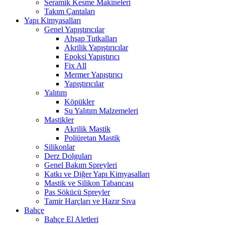
Seramik Kesme Makineleri
Takım Çantaları
Yapı Kimyasalları
Genel Yapıştırıcılar
Ahşap Tutkalları
Akrilik Yapıştırıcılar
Epoksi Yapıştırıcı
Fix All
Mermer Yapıştırıcı
Yapıştırıcılar
Yalıtım
Köpükler
Su Yalıtım Malzemeleri
Mastikler
Akrilik Mastik
Poliüretan Mastik
Silikonlar
Derz Dolguları
Genel Bakım Spreyleri
Katkı ve Diğer Yapı Kimyasalları
Mastik ve Silikon Tabancası
Pas Sökücü Spreyler
Tamir Harçları ve Hazır Sıva
Bahçe
Bahçe El Aletleri