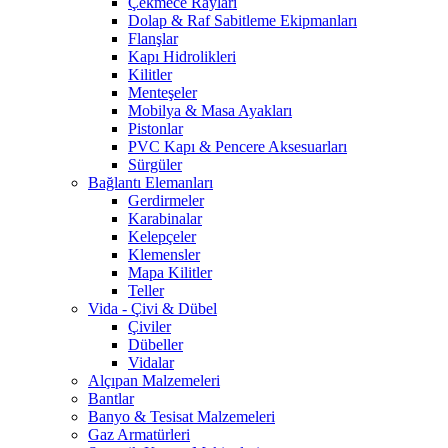
Çekmece Rayları
Dolap & Raf Sabitleme Ekipmanları
Flanşlar
Kapı Hidrolikleri
Kilitler
Menteşeler
Mobilya & Masa Ayakları
Pistonlar
PVC Kapı & Pencere Aksesuarları
Sürgüler
Bağlantı Elemanları
Gerdirmeler
Karabinalar
Kelepçeler
Klemensler
Mapa Kilitler
Teller
Vida - Çivi & Dübel
Çiviler
Dübeller
Vidalar
Alçıpan Malzemeleri
Bantlar
Banyo & Tesisat Malzemeleri
Gaz Armatürleri