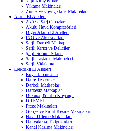
Yapı Kimyasalları
Yıkama Makinaları
Zımba ve Çivi Çakma Makinaları
Akülü El Aletleri
Akü ve Şarj Cihazları
Akülü Hava Kompresörleri
Diğer Akülü El Aletleri
IXO ve Aksesuarları
Şarjlı Darbeli Matkap
Şarjlı Kırıcı ve Deliciler
Şarjlı Somun Sıkma
Şarjlı Taşlama Makineleri
Şarjlı Vidalama
Elektrikli El Aletleri
Boya Tabancaları
Daire Testereler
Darbeli Matkaplar
Darbesiz Matkaplar
Dekupaj & Tilki Kuyruğu
DREMEL
Freze Makinaları
Gönye ve Profil Kesme Makinaları
Hava Üfleme Makinaları
Havyalar ve Ekipmanları
Kanal Kazıma Makineleri