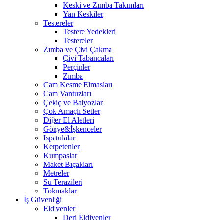
Keski ve Zımba Takımları
Yan Keskiler
Testereler
Testere Yedekleri
Testereler
Zımba ve Çivi Çakma
Çivi Tabancaları
Perçinler
Zımba
Cam Kesme Elmasları
Cam Vantuzları
Çekiç ve Balyozlar
Çok Amaçlı Setler
Diğer El Aletleri
Gönye&İşkenceler
Ispatulalar
Kerpetenler
Kumpaslar
Maket Bıçakları
Metreler
Su Terazileri
Tokmaklar
İş Güvenliği
Eldivenler
Deri Eldivenler