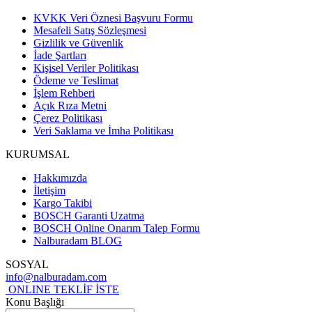
KVKK Veri Öznesi Başvuru Formu
Mesafeli Satış Sözleşmesi
Gizlilik ve Güvenlik
İade Şartları
Kişisel Veriler Politikası
Ödeme ve Teslimat
İşlem Rehberi
Açık Rıza Metni
Çerez Politikası
Veri Saklama ve İmha Politikası
KURUMSAL
Hakkımızda
İletişim
Kargo Takibi
BOSCH Garanti Uzatma
BOSCH Online Onarım Talep Formu
Nalburadam BLOG
SOSYAL
info@nalburadam.com
ONLINE TEKLİF İSTE
Konu Başlığı