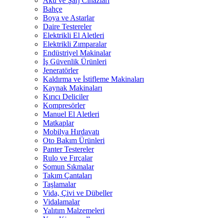
Akü ve Şarj Cihazları
Bahçe
Boya ve Astarlar
Daire Testereler
Elektrikli El Aletleri
Elektrikli Zımparalar
Endüstriyel Makinalar
İş Güvenlik Ürünleri
Jeneratörler
Kaldırma ve İstifleme Makinaları
Kaynak Makinaları
Kırıcı Deliciler
Kompresörler
Manuel El Aletleri
Matkaplar
Mobilya Hırdavatı
Oto Bakım Ürünleri
Panter Testereler
Rulo ve Fırçalar
Somun Sıkmalar
Takım Çantaları
Taşlamalar
Vida, Çivi ve Dübeller
Vidalamalar
Yalıtım Malzemeleri