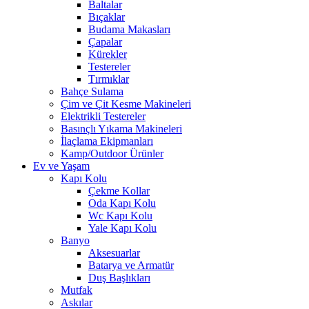
Baltalar
Bıçaklar
Budama Makasları
Çapalar
Kürekler
Testereler
Tırmıklar
Bahçe Sulama
Çim ve Çit Kesme Makineleri
Elektrikli Testereler
Basınçlı Yıkama Makineleri
İlaçlama Ekipmanları
Kamp/Outdoor Ürünler
Ev ve Yaşam
Kapı Kolu
Çekme Kollar
Oda Kapı Kolu
Wc Kapı Kolu
Yale Kapı Kolu
Banyo
Aksesuarlar
Batarya ve Armatür
Duş Başlıkları
Mutfak
Askılar