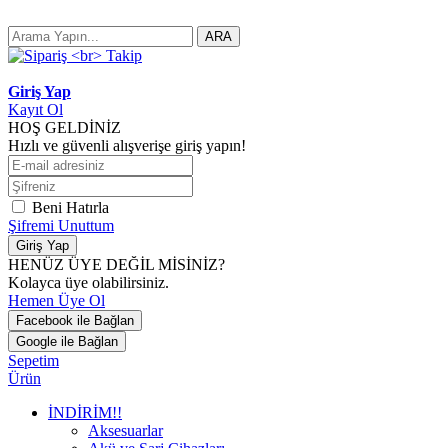
ARA
Giriş Yap
Kayıt Ol
HOŞ GELDİNİZ
Hızlı ve güvenli alışverişe giriş yapın!
Beni Hatırla
Şifremi Unuttum
Giriş Yap
HENÜZ ÜYE DEĞİL MİSİNİZ?
Kolayca üye olabilirsiniz.
Hemen Üye Ol
Facebook ile Bağlan
Google ile Bağlan
Sepetim
Ürün
İNDİRİM!!
Aksesuarlar