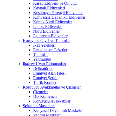
Kasap Eldiveni ve Önlüğü
Kaynak Eldivenleri
Kesilmeye Dirençli Eldivenler
Kimyasala Dayanıklı Eldivenler
Köpük Nitril Eldivenler
Lateks Eldivenler
Nitril Eldivenler
Poliüretan Eldivenler
Koruyucu Giysi ve Tulumlar
İkaz Yelekleri
Pantolon ve Ceketler
Tulumlar
Yağmurluk
İkaz ve Uyarı Ekipmanları
Delinatörler
Emniyet Alan Filesi
Emniyet Şeridi
Trafik Koniler
Koruyucu Ayakkabılar ve Çizmeler
Çizmeler
Diz Koruyucu
Koruyucu Ayakkabılar
Solunum Maskeleri
Kimyasal Dayanımlı Maskeler
Ventilli Maskeler