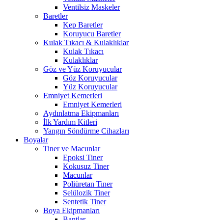
Ventilsiz Maskeler
Baretler
Kep Baretler
Koruyucu Baretler
Kulak Tıkacı & Kulaklıklar
Kulak Tıkacı
Kulaklıklar
Göz ve Yüz Koruyucular
Göz Koruyucular
Yüz Koruyucular
Emniyet Kemerleri
Emniyet Kemerleri
Aydınlatma Ekipmanları
İlk Yardım Kitleri
Yangın Söndürme Cihazları
Boyalar
Tiner ve Macunlar
Epoksi Tiner
Kokusuz Tiner
Macunlar
Poliüretan Tiner
Selülozik Tiner
Sentetik Tiner
Boya Ekipmanları
Bantlar