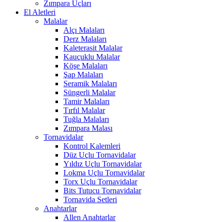
Zımpara Uçları
El Aletleri
Malalar
Alçı Malaları
Derz Malaları
Kaleterasit Malalar
Kauçuklu Malalar
Köşe Malaları
Şap Malaları
Seramik Malaları
Süngerli Malalar
Tamir Malaları
Tırfıl Malalar
Tuğla Malaları
Zımpara Malası
Tornavidalar
Kontrol Kalemleri
Düz Uçlu Tornavidalar
Yıldız Uçlu Tornavidalar
Lokma Uçlu Tornavidalar
Torx Uçlu Tornavidalar
Bits Tutucu Tornavidalar
Tornavida Setleri
Anahtarlar
Allen Anahtarlar