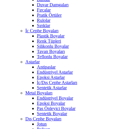
Duvar Damgaları
Fırçalar
Pratik Örtüler
Rulolar
Sırıklar
İç Cephe Boyaları
Plastik Boyalar
Renk Tüpleri
Silikonlu Boyalar
Tavan Boyaları
Teflonlu Boyalar
Astarlar
Antipaslar
Endüstriyel Astarlar
Epoksi Astarlar
İç/Dış Cephe Astarları
Sentetik Astarlar
Metal Boyaları
Endüstriyel Boyalar
Epoksi Boyalar
Pas Önleyici Boyalar
Sentetik Boyalar
Dış Cephe Boyaları
Jotun