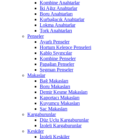
Kombine Anahtarlar
İki Ağız Anahtarlar
Boru Anahtarları
Kurbağacık Anahtarlar
Lokma Anahtarlar
Tork Anahtarları
Penseler
Ayarlı Penseler
Hortum Kelepçe Penseleri
Kablo Sıyırıcılar
Kombine Penseler
Papağan Penseler
Segman Penseler
Makaslar
Bağ Makasları
Boru Makasları
Demir Kesme Makasları
Kaportacı Makasları
Kuyumcu Makasları
Sac Makasları
Kargaburunlar
Düz Uçlu Kargaburunlar
İzoleli Kargaburunlar
Keskiler
İzoleli Keskiler