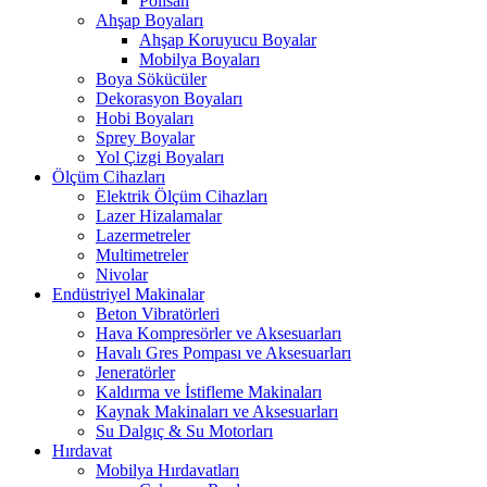
Polisan
Ahşap Boyaları
Ahşap Koruyucu Boyalar
Mobilya Boyaları
Boya Sökücüler
Dekorasyon Boyaları
Hobi Boyaları
Sprey Boyalar
Yol Çizgi Boyaları
Ölçüm Cihazları
Elektrik Ölçüm Cihazları
Lazer Hizalamalar
Lazermetreler
Multimetreler
Nivolar
Endüstriyel Makinalar
Beton Vibratörleri
Hava Kompresörler ve Aksesuarları
Havalı Gres Pompası ve Aksesuarları
Jeneratörler
Kaldırma ve İstifleme Makinaları
Kaynak Makinaları ve Aksesuarları
Su Dalgıç & Su Motorları
Hırdavat
Mobilya Hırdavatları