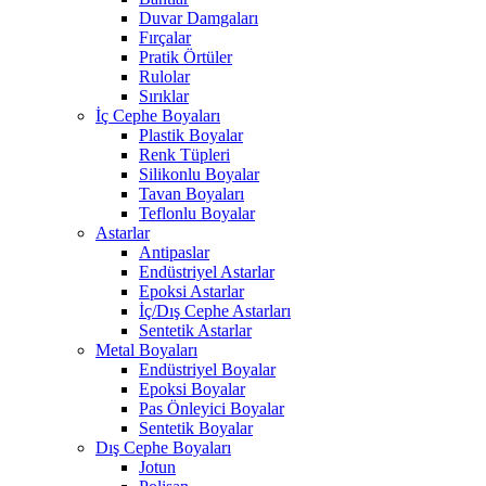
Duvar Damgaları
Fırçalar
Pratik Örtüler
Rulolar
Sırıklar
İç Cephe Boyaları
Plastik Boyalar
Renk Tüpleri
Silikonlu Boyalar
Tavan Boyaları
Teflonlu Boyalar
Astarlar
Antipaslar
Endüstriyel Astarlar
Epoksi Astarlar
İç/Dış Cephe Astarları
Sentetik Astarlar
Metal Boyaları
Endüstriyel Boyalar
Epoksi Boyalar
Pas Önleyici Boyalar
Sentetik Boyalar
Dış Cephe Boyaları
Jotun