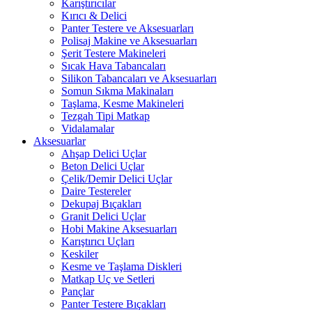
Karıştırıcılar
Kırıcı & Delici
Panter Testere ve Aksesuarları
Polisaj Makine ve Aksesuarları
Şerit Testere Makineleri
Sıcak Hava Tabancaları
Silikon Tabancaları ve Aksesuarları
Somun Sıkma Makinaları
Taşlama, Kesme Makineleri
Tezgah Tipi Matkap
Vidalamalar
Aksesuarlar
Ahşap Delici Uçlar
Beton Delici Uçlar
Çelik/Demir Delici Uçlar
Daire Testereler
Dekupaj Bıçakları
Granit Delici Uçlar
Hobi Makine Aksesuarları
Karıştırıcı Uçları
Keskiler
Kesme ve Taşlama Diskleri
Matkap Uç ve Setleri
Pançlar
Panter Testere Bıçakları