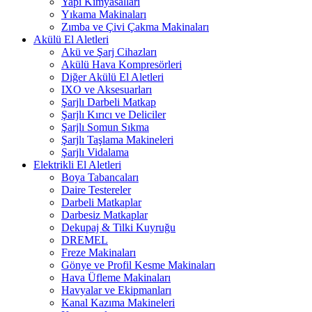
Yapı Kimyasalları
Yıkama Makinaları
Zımba ve Çivi Çakma Makinaları
Akülü El Aletleri
Akü ve Şarj Cihazları
Akülü Hava Kompresörleri
Diğer Akülü El Aletleri
IXO ve Aksesuarları
Şarjlı Darbeli Matkap
Şarjlı Kırıcı ve Deliciler
Şarjlı Somun Sıkma
Şarjlı Taşlama Makineleri
Şarjlı Vidalama
Elektrikli El Aletleri
Boya Tabancaları
Daire Testereler
Darbeli Matkaplar
Darbesiz Matkaplar
Dekupaj & Tilki Kuyruğu
DREMEL
Freze Makinaları
Gönye ve Profil Kesme Makinaları
Hava Üfleme Makinaları
Havyalar ve Ekipmanları
Kanal Kazıma Makineleri