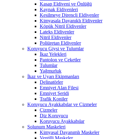
Kasap Eldiveni ve Önlüğü
Kaynak Eldivenleri
Kesilmeye Dirençli Eldivenler
Kimyasala Dayanıklı Eldivenler
Köpük Nitril Eldivenler
Lateks Eldivenler
Nitril Eldivenler
Poliüretan Eldivenler
Koruyucu Giysi ve Tulumlar
İkaz Yelekleri
Pantolon ve Ceketler
Tulumlar
Yağmurluk
İkaz ve Uyarı Ekipmanları
Delinatörler
Emniyet Alan Filesi
Emniyet Şeridi
Trafik Koniler
Koruyucu Ayakkabılar ve Çizmeler
Çizmeler
Diz Koruyucu
Koruyucu Ayakkabılar
Solunum Maskeleri
Kimyasal Dayanımlı Maskeler
Ventilli Maskeler