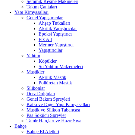
Seramik Kesme Makineleri
Takım Çantaları
Yapı Kimyasalları
Genel Yapıştırıcılar
Ahşap Tutkalları
Akrilik Yapıştırıcılar
Epoksi Yapıştırıcı
Fix All
Mermer Yapıştırıcı
Yapıştırıcılar
Yalıtım
Köpükler
Su Yalıtım Malzemeleri
Mastikler
Akrilik Mastik
Poliüretan Mastik
Silikonlar
Derz Dolguları
Genel Bakım Spreyleri
Katkı ve Diğer Yapı Kimyasalları
Mastik ve Silikon Tabancası
Pas Sökücü Spreyler
Tamir Harçları ve Hazır Sıva
Bahçe
Bahçe El Aletleri