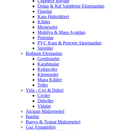
Çekmece Rayları
Dolap & Raf Sabitleme Ekipmanları
Flanşlar
Kapı Hidrolikleri
Kilitler
Menteşeler
Mobilya & Masa Ayakları
Pistonlar
PVC Kapı & Pencere Aksesuarları
Sürgüler
Bağlantı Elemanları
Gerdirmeler
Karabinalar
Kelepçeler
Klemensler
Mapa Kilitler
Teller
Vida - Çivi & Dübel
Çiviler
Dübeller
Vidalar
Alçıpan Malzemeleri
Bantlar
Banyo & Tesisat Malzemeleri
Gaz Armatürleri