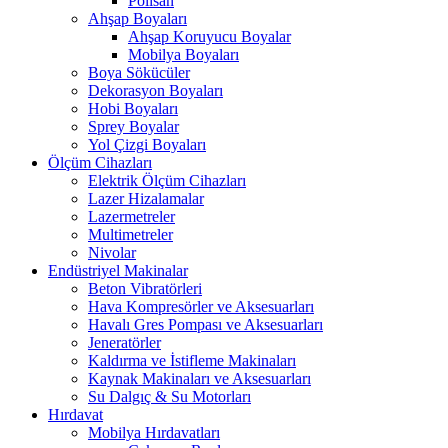
Polisan
Ahşap Boyaları
Ahşap Koruyucu Boyalar
Mobilya Boyaları
Boya Sökücüler
Dekorasyon Boyaları
Hobi Boyaları
Sprey Boyalar
Yol Çizgi Boyaları
Ölçüm Cihazları
Elektrik Ölçüm Cihazları
Lazer Hizalamalar
Lazermetreler
Multimetreler
Nivolar
Endüstriyel Makinalar
Beton Vibratörleri
Hava Kompresörler ve Aksesuarları
Havalı Gres Pompası ve Aksesuarları
Jeneratörler
Kaldırma ve İstifleme Makinaları
Kaynak Makinaları ve Aksesuarları
Su Dalgıç & Su Motorları
Hırdavat
Mobilya Hırdavatları