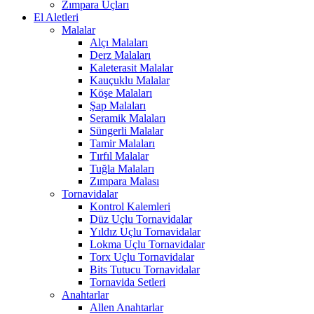
Zımpara Uçları
El Aletleri
Malalar
Alçı Malaları
Derz Malaları
Kaleterasit Malalar
Kauçuklu Malalar
Köşe Malaları
Şap Malaları
Seramik Malaları
Süngerli Malalar
Tamir Malaları
Tırfıl Malalar
Tuğla Malaları
Zımpara Malası
Tornavidalar
Kontrol Kalemleri
Düz Uçlu Tornavidalar
Yıldız Uçlu Tornavidalar
Lokma Uçlu Tornavidalar
Torx Uçlu Tornavidalar
Bits Tutucu Tornavidalar
Tornavida Setleri
Anahtarlar
Allen Anahtarlar