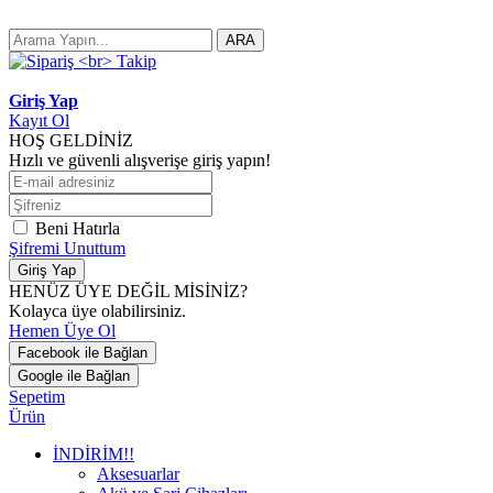
ARA
Giriş Yap
Kayıt Ol
HOŞ GELDİNİZ
Hızlı ve güvenli alışverişe giriş yapın!
Beni Hatırla
Şifremi Unuttum
Giriş Yap
HENÜZ ÜYE DEĞİL MİSİNİZ?
Kolayca üye olabilirsiniz.
Hemen Üye Ol
Facebook ile Bağlan
Google ile Bağlan
Sepetim
Ürün
İNDİRİM!!
Aksesuarlar