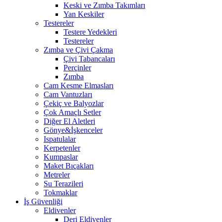
Keski ve Zımba Takımları
Yan Keskiler
Testereler
Testere Yedekleri
Testereler
Zımba ve Çivi Çakma
Çivi Tabancaları
Perçinler
Zımba
Cam Kesme Elmasları
Cam Vantuzları
Çekiç ve Balyozlar
Çok Amaçlı Setler
Diğer El Aletleri
Gönye&İşkenceler
Ispatulalar
Kerpetenler
Kumpaslar
Maket Bıçakları
Metreler
Su Terazileri
Tokmaklar
İş Güvenliği
Eldivenler
Deri Eldivenler