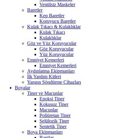
Ventilsiz Maskeler
Baretler
Kep Baretler
Koruyucu Baretler
Kulak Tıkacı & Kulaklıklar
Kulak Tıkacı
Kulaklıklar
Göz ve Yüz Koruyucular
Göz Koruyucular
Yüz Koruyucular
Emniyet Kemerleri
Emniyet Kemerleri
Aydınlatma Ekipmanları
İlk Yardım Kitleri
Yangın Söndürme Cihazları
Boyalar
Tiner ve Macunlar
Epoksi Tiner
Kokusuz Tiner
Macunlar
Poliüretan Tiner
Selülozik Tiner
Sentetik Tiner
Boya Ekipmanları
Bantlar