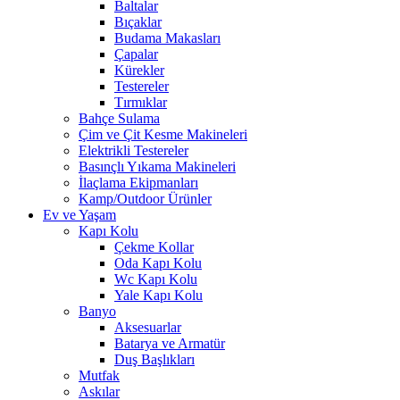
Baltalar
Bıçaklar
Budama Makasları
Çapalar
Kürekler
Testereler
Tırmıklar
Bahçe Sulama
Çim ve Çit Kesme Makineleri
Elektrikli Testereler
Basınçlı Yıkama Makineleri
İlaçlama Ekipmanları
Kamp/Outdoor Ürünler
Ev ve Yaşam
Kapı Kolu
Çekme Kollar
Oda Kapı Kolu
Wc Kapı Kolu
Yale Kapı Kolu
Banyo
Aksesuarlar
Batarya ve Armatür
Duş Başlıkları
Mutfak
Askılar