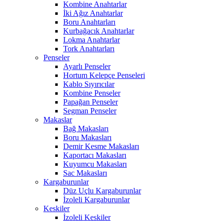
Kombine Anahtarlar
İki Ağız Anahtarlar
Boru Anahtarları
Kurbağacık Anahtarlar
Lokma Anahtarlar
Tork Anahtarları
Penseler
Ayarlı Penseler
Hortum Kelepçe Penseleri
Kablo Sıyırıcılar
Kombine Penseler
Papağan Penseler
Segman Penseler
Makaslar
Bağ Makasları
Boru Makasları
Demir Kesme Makasları
Kaportacı Makasları
Kuyumcu Makasları
Sac Makasları
Kargaburunlar
Düz Uçlu Kargaburunlar
İzoleli Kargaburunlar
Keskiler
İzoleli Keskiler