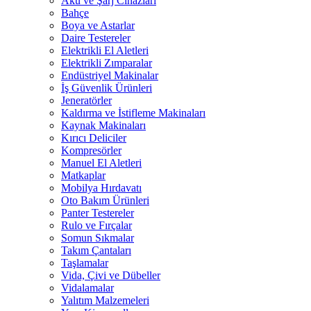
Akü ve Şarj Cihazları
Bahçe
Boya ve Astarlar
Daire Testereler
Elektrikli El Aletleri
Elektrikli Zımparalar
Endüstriyel Makinalar
İş Güvenlik Ürünleri
Jeneratörler
Kaldırma ve İstifleme Makinaları
Kaynak Makinaları
Kırıcı Deliciler
Kompresörler
Manuel El Aletleri
Matkaplar
Mobilya Hırdavatı
Oto Bakım Ürünleri
Panter Testereler
Rulo ve Fırçalar
Somun Sıkmalar
Takım Çantaları
Taşlamalar
Vida, Çivi ve Dübeller
Vidalamalar
Yalıtım Malzemeleri