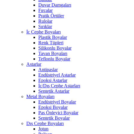
Duvar Damgaları
Fırçalar
Pratik Örtüler
Rulolar
Sırıklar
İç Cephe Boyaları
Plastik Boyalar
Renk Tüpleri
Silikonlu Boyalar
Tavan Boyaları
Teflonlu Boyalar
Astarlar
Antipaslar
Endüstriyel Astarlar
Epoksi Astarlar
İç/Dış Cephe Astarları
Sentetik Astarlar
Metal Boyaları
Endüstriyel Boyalar
Epoksi Boyalar
Pas Önleyici Boyalar
Sentetik Boyalar
Dış Cephe Boyaları
Jotun