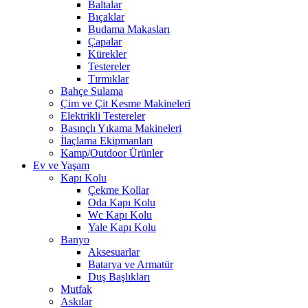
Baltalar
Bıçaklar
Budama Makasları
Çapalar
Kürekler
Testereler
Tırmıklar
Bahçe Sulama
Çim ve Çit Kesme Makineleri
Elektrikli Testereler
Basınçlı Yıkama Makineleri
İlaçlama Ekipmanları
Kamp/Outdoor Ürünler
Ev ve Yaşam
Kapı Kolu
Çekme Kollar
Oda Kapı Kolu
Wc Kapı Kolu
Yale Kapı Kolu
Banyo
Aksesuarlar
Batarya ve Armatür
Duş Başlıkları
Mutfak
Askılar