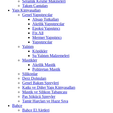
Seramik Kesme Makineleri
Takım Çantaları
Yapı Kimyasalları
Genel Yapıştırıcılar
Ahşap Tutkalları
Akrilik Yapıştırıcılar
Epoksi Yapıştırıcı
Fix All
Mermer Yapıştırıcı
Yapıştırıcılar
Yalıtım
Köpükler
Su Yalıtım Malzemeleri
Mastikler
Akrilik Mastik
Poliüretan Mastik
Silikonlar
Derz Dolguları
Genel Bakım Spreyleri
Katkı ve Diğer Yapı Kimyasalları
Mastik ve Silikon Tabancası
Pas Sökücü Spreyler
Tamir Harçları ve Hazır Sıva
Bahçe
Bahçe El Aletleri