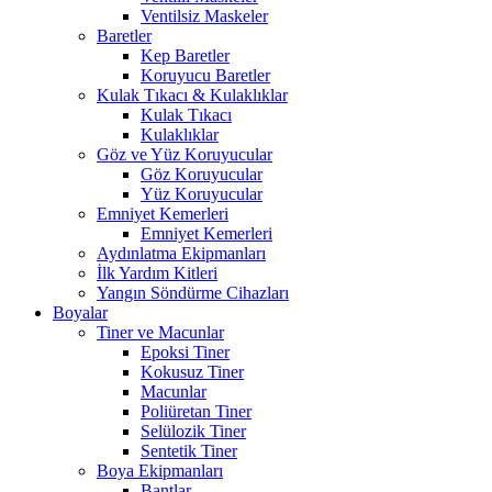
Ventilsiz Maskeler
Baretler
Kep Baretler
Koruyucu Baretler
Kulak Tıkacı & Kulaklıklar
Kulak Tıkacı
Kulaklıklar
Göz ve Yüz Koruyucular
Göz Koruyucular
Yüz Koruyucular
Emniyet Kemerleri
Emniyet Kemerleri
Aydınlatma Ekipmanları
İlk Yardım Kitleri
Yangın Söndürme Cihazları
Boyalar
Tiner ve Macunlar
Epoksi Tiner
Kokusuz Tiner
Macunlar
Poliüretan Tiner
Selülozik Tiner
Sentetik Tiner
Boya Ekipmanları
Bantlar