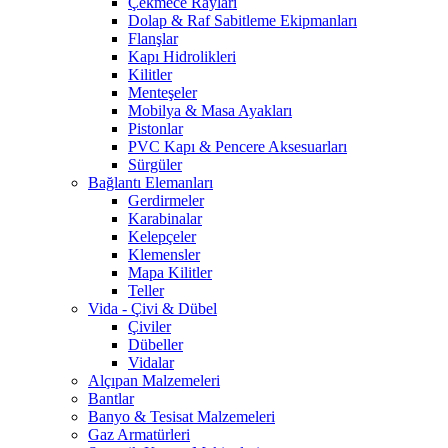
Çekmece Rayları
Dolap & Raf Sabitleme Ekipmanları
Flanşlar
Kapı Hidrolikleri
Kilitler
Menteşeler
Mobilya & Masa Ayakları
Pistonlar
PVC Kapı & Pencere Aksesuarları
Sürgüler
Bağlantı Elemanları
Gerdirmeler
Karabinalar
Kelepçeler
Klemensler
Mapa Kilitler
Teller
Vida - Çivi & Dübel
Çiviler
Dübeller
Vidalar
Alçıpan Malzemeleri
Bantlar
Banyo & Tesisat Malzemeleri
Gaz Armatürleri