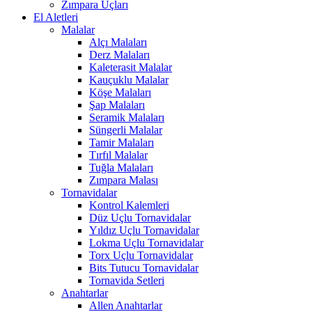
Zımpara Uçları
El Aletleri
Malalar
Alçı Malaları
Derz Malaları
Kaleterasit Malalar
Kauçuklu Malalar
Köşe Malaları
Şap Malaları
Seramik Malaları
Süngerli Malalar
Tamir Malaları
Tırfıl Malalar
Tuğla Malaları
Zımpara Malası
Tornavidalar
Kontrol Kalemleri
Düz Uçlu Tornavidalar
Yıldız Uçlu Tornavidalar
Lokma Uçlu Tornavidalar
Torx Uçlu Tornavidalar
Bits Tutucu Tornavidalar
Tornavida Setleri
Anahtarlar
Allen Anahtarlar