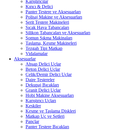
Karıştırıcılar
Kırıcı & Delici
Panter Testere ve Aksesuarları
Polisaj Makine ve Aksesuarları
Şerit Testere Makineleri
Sıcak Hava Tabancaları
Silikon Tabancaları ve Aksesuarları
Somun Sıkma Makinaları
Taşlama, Kesme Makineleri
Tezgah Tipi Matkap
Vidalamalar
Aksesuarlar
Ahşap Delici Uçlar
Beton Delici Uçlar
Çelik/Demir Delici Uçlar
Daire Testereler
Dekupaj Bıçakları
Granit Delici Uçlar
Hobi Makine Aksesuarları
Karıştırıcı Uçları
Keskiler
Kesme ve Taşlama Diskleri
Matkap Uç ve Setleri
Pançlar
Panter Testere Bıçakları