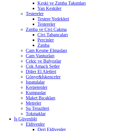
Keski ve Zımba Takımları
Yan Keskiler
Testereler
Testere Yedekleri
Testereler
Zımba ve Çivi Çakma
Çivi Tabancaları
Perçinler
Zımba
Cam Kesme Elmasları
Cam Vantuzları
Çekiç ve Balyozlar
Çok Amaçlı Setler
Diğer El Aletleri
Gönye&İşkenceler
Ispatulalar
Kerpetenler
Kumpaslar
Maket Bıçakları
Metreler
Su Terazileri
Tokmaklar
İş Güvenliği
Eldivenler
Deri Eldivenler