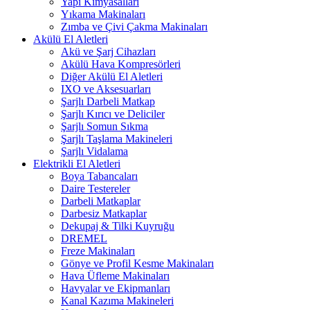
Yapı Kimyasalları
Yıkama Makinaları
Zımba ve Çivi Çakma Makinaları
Akülü El Aletleri
Akü ve Şarj Cihazları
Akülü Hava Kompresörleri
Diğer Akülü El Aletleri
IXO ve Aksesuarları
Şarjlı Darbeli Matkap
Şarjlı Kırıcı ve Deliciler
Şarjlı Somun Sıkma
Şarjlı Taşlama Makineleri
Şarjlı Vidalama
Elektrikli El Aletleri
Boya Tabancaları
Daire Testereler
Darbeli Matkaplar
Darbesiz Matkaplar
Dekupaj & Tilki Kuyruğu
DREMEL
Freze Makinaları
Gönye ve Profil Kesme Makinaları
Hava Üfleme Makinaları
Havyalar ve Ekipmanları
Kanal Kazıma Makineleri