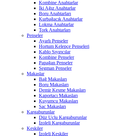
Kombine Anahtarlar
İki Ağız Anahtarlar
Boru Anahtarları
Kurbağacık Anahtarlar
Lokma Anahtarlar
Tork Anahtarları
Penseler
Ayarlı Penseler
Hortum Kelepçe Penseleri
Kablo Sıyırıcılar
Kombine Penseler
Papağan Penseler
Segman Penseler
Makaslar
Bağ Makasları
Boru Makasları
Demir Kesme Makasları
Kaportacı Makasları
Kuyumcu Makasları
Sac Makasları
Kargaburunlar
Düz Uçlu Kargaburunlar
İzoleli Kargaburunlar
Keskiler
İzoleli Keskiler