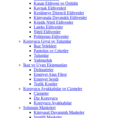
Kasap Eldiveni ve Önlüğü
Kaynak Eldivenleri
Kesilmeye Dirençli Eldivenler
Kimyasala Dayanıklı Eldivenler
Köpük Nitril Eldivenler
Lateks Eldivenler
Nitril Eldivenler
Poliüretan Eldivenler
Koruyucu Giysi ve Tulumlar
İkaz Yelekleri
Pantolon ve Ceketler
Tulumlar
Yağmurluk
İkaz ve Uyarı Ekipmanları
Delinatörler
Emniyet Alan Filesi
Emniyet Şeridi
Trafik Koniler
Koruyucu Ayakkabılar ve Çizmeler
Çizmeler
Diz Koruyucu
Koruyucu Ayakkabılar
Solunum Maskeleri
Kimyasal Dayanımlı Maskeler
Ventilli Maskeler