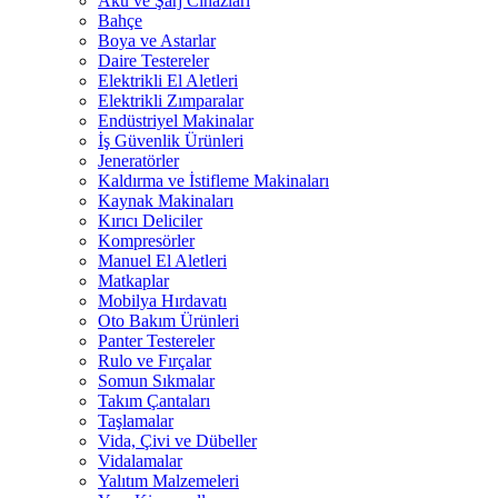
Akü ve Şarj Cihazları
Bahçe
Boya ve Astarlar
Daire Testereler
Elektrikli El Aletleri
Elektrikli Zımparalar
Endüstriyel Makinalar
İş Güvenlik Ürünleri
Jeneratörler
Kaldırma ve İstifleme Makinaları
Kaynak Makinaları
Kırıcı Deliciler
Kompresörler
Manuel El Aletleri
Matkaplar
Mobilya Hırdavatı
Oto Bakım Ürünleri
Panter Testereler
Rulo ve Fırçalar
Somun Sıkmalar
Takım Çantaları
Taşlamalar
Vida, Çivi ve Dübeller
Vidalamalar
Yalıtım Malzemeleri