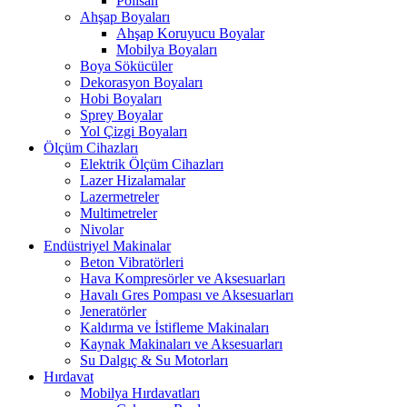
Polisan
Ahşap Boyaları
Ahşap Koruyucu Boyalar
Mobilya Boyaları
Boya Sökücüler
Dekorasyon Boyaları
Hobi Boyaları
Sprey Boyalar
Yol Çizgi Boyaları
Ölçüm Cihazları
Elektrik Ölçüm Cihazları
Lazer Hizalamalar
Lazermetreler
Multimetreler
Nivolar
Endüstriyel Makinalar
Beton Vibratörleri
Hava Kompresörler ve Aksesuarları
Havalı Gres Pompası ve Aksesuarları
Jeneratörler
Kaldırma ve İstifleme Makinaları
Kaynak Makinaları ve Aksesuarları
Su Dalgıç & Su Motorları
Hırdavat
Mobilya Hırdavatları