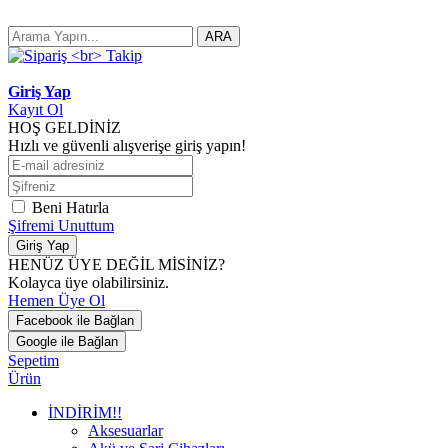
ARA
Giriş Yap
Kayıt Ol
HOŞ GELDİNİZ
Hızlı ve güvenli alışverişe giriş yapın!
Beni Hatırla
Şifremi Unuttum
Giriş Yap
HENÜZ ÜYE DEĞİL MİSİNİZ?
Kolayca üye olabilirsiniz.
Hemen Üye Ol
Facebook ile Bağlan
Google ile Bağlan
Sepetim
Ürün
İNDİRİM!!
Aksesuarlar