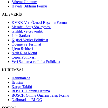
Şifremi Unuttum
Havale Bildirim Formu
ALIŞVERİŞ
KVKK Veri Öznesi Başvuru Formu
Mesafeli Satış Sözleşmesi
Gizlilik ve Güvenlik
İade Şartları
Kişisel Veriler Politikası
Ödeme ve Teslimat
İşlem Rehberi
Açık Rıza Metni
Çerez Politikası
Veri Saklama ve İmha Politikası
KURUMSAL
Hakkımızda
İletişim
Kargo Takibi
BOSCH Garanti Uzatma
BOSCH Online Onarım Talep Formu
Nalburadam BLOG
SOSYAL