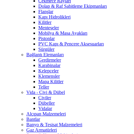
Çekmece Rayları
Dolap & Raf Sabitleme Ekipmanları
Flanşlar
Kapı Hidrolikleri
Kilitler
Menteşeler
Mobilya & Masa Ayakları
Pistonlar
PVC Kapı & Pencere Aksesuarları
Sürgüler
Bağlantı Elemanları
Gerdirmeler
Karabinalar
Kelepçeler
Klemensler
Mapa Kilitler
Teller
Vida - Çivi & Dübel
Çiviler
Dübeller
Vidalar
Alçıpan Malzemeleri
Bantlar
Banyo & Tesisat Malzemeleri
Gaz Armatürleri