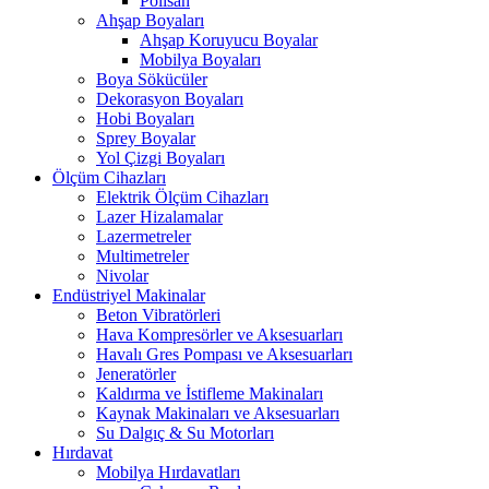
Polisan
Ahşap Boyaları
Ahşap Koruyucu Boyalar
Mobilya Boyaları
Boya Sökücüler
Dekorasyon Boyaları
Hobi Boyaları
Sprey Boyalar
Yol Çizgi Boyaları
Ölçüm Cihazları
Elektrik Ölçüm Cihazları
Lazer Hizalamalar
Lazermetreler
Multimetreler
Nivolar
Endüstriyel Makinalar
Beton Vibratörleri
Hava Kompresörler ve Aksesuarları
Havalı Gres Pompası ve Aksesuarları
Jeneratörler
Kaldırma ve İstifleme Makinaları
Kaynak Makinaları ve Aksesuarları
Su Dalgıç & Su Motorları
Hırdavat
Mobilya Hırdavatları