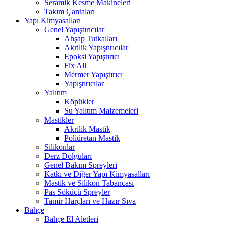
Seramik Kesme Makineleri
Takım Çantaları
Yapı Kimyasalları
Genel Yapıştırıcılar
Ahşap Tutkalları
Akrilik Yapıştırıcılar
Epoksi Yapıştırıcı
Fix All
Mermer Yapıştırıcı
Yapıştırıcılar
Yalıtım
Köpükler
Su Yalıtım Malzemeleri
Mastikler
Akrilik Mastik
Poliüretan Mastik
Silikonlar
Derz Dolguları
Genel Bakım Spreyleri
Katkı ve Diğer Yapı Kimyasalları
Mastik ve Silikon Tabancası
Pas Sökücü Spreyler
Tamir Harçları ve Hazır Sıva
Bahçe
Bahçe El Aletleri