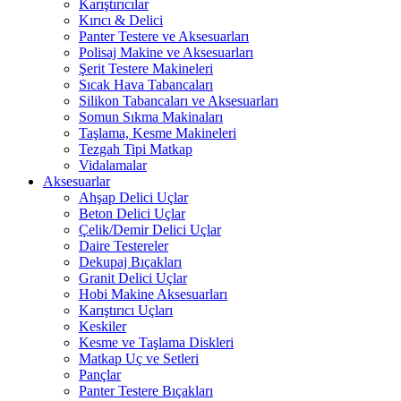
Karıştırıcılar
Kırıcı & Delici
Panter Testere ve Aksesuarları
Polisaj Makine ve Aksesuarları
Şerit Testere Makineleri
Sıcak Hava Tabancaları
Silikon Tabancaları ve Aksesuarları
Somun Sıkma Makinaları
Taşlama, Kesme Makineleri
Tezgah Tipi Matkap
Vidalamalar
Aksesuarlar
Ahşap Delici Uçlar
Beton Delici Uçlar
Çelik/Demir Delici Uçlar
Daire Testereler
Dekupaj Bıçakları
Granit Delici Uçlar
Hobi Makine Aksesuarları
Karıştırıcı Uçları
Keskiler
Kesme ve Taşlama Diskleri
Matkap Uç ve Setleri
Pançlar
Panter Testere Bıçakları