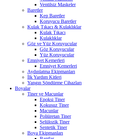
Ventilsiz Maskeler
Baretler
Kep Baretler
Koruyucu Baretler
Kulak Tıkacı & Kulaklıklar
Kulak Tıkacı
Kulaklıklar
Göz ve Yüz Koruyucular
Göz Koruyucular
Yüz Koruyucular
Emniyet Kemerleri
Emniyet Kemerleri
Aydınlatma Ekipmanları
İlk Yardım Kitleri
Yangın Söndürme Cihazları
Boyalar
Tiner ve Macunlar
Epoksi Tiner
Kokusuz Tiner
Macunlar
Poliüretan Tiner
Selülozik Tiner
Sentetik Tiner
Boya Ekipmanları
Bantlar