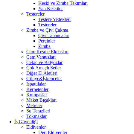
Keski ve Zımba Takımları
Yan Keskiler
Testereler
Testere Yedekleri
Testereler
Zımba ve Çivi Çakma
Çivi Tabancaları
Perçinler
Zımba
Cam Kesme Elmasları
Cam Vantuzları
Çekiç ve Balyozlar
Çok Amaçlı Setler
Diğer El Aletleri
Gönye&İşkenceler
Ispatulalar
Kerpetenler
Kumpaslar
Maket Bıçakları
Metreler
Su Terazileri
Tokmaklar
İş Güvenliği
Eldivenler
Deri Eldivenler