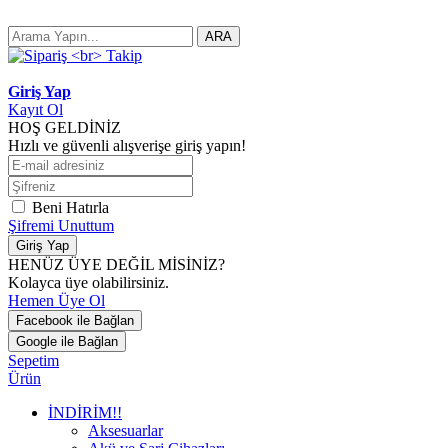
ARA
Giriş Yap
Kayıt Ol
HOŞ GELDİNİZ
Hızlı ve güvenli alışverişe giriş yapın!
Beni Hatırla
Şifremi Unuttum
Giriş Yap
HENÜZ ÜYE DEĞİL MİSİNİZ?
Kolayca üye olabilirsiniz.
Hemen Üye Ol
Facebook ile Bağlan
Google ile Bağlan
Sepetim
Ürün
İNDİRİM!!
Aksesuarlar