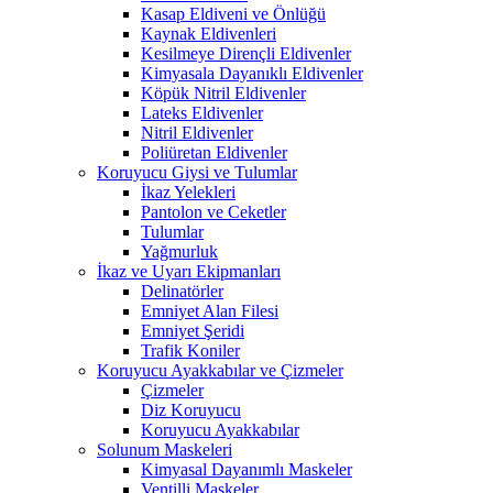
Kasap Eldiveni ve Önlüğü
Kaynak Eldivenleri
Kesilmeye Dirençli Eldivenler
Kimyasala Dayanıklı Eldivenler
Köpük Nitril Eldivenler
Lateks Eldivenler
Nitril Eldivenler
Poliüretan Eldivenler
Koruyucu Giysi ve Tulumlar
İkaz Yelekleri
Pantolon ve Ceketler
Tulumlar
Yağmurluk
İkaz ve Uyarı Ekipmanları
Delinatörler
Emniyet Alan Filesi
Emniyet Şeridi
Trafik Koniler
Koruyucu Ayakkabılar ve Çizmeler
Çizmeler
Diz Koruyucu
Koruyucu Ayakkabılar
Solunum Maskeleri
Kimyasal Dayanımlı Maskeler
Ventilli Maskeler