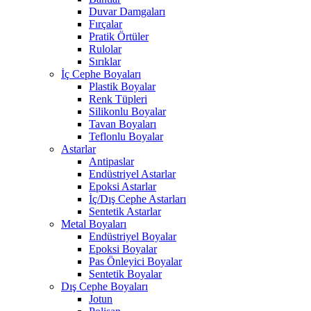
Duvar Damgaları
Fırçalar
Pratik Örtüler
Rulolar
Sırıklar
İç Cephe Boyaları
Plastik Boyalar
Renk Tüpleri
Silikonlu Boyalar
Tavan Boyaları
Teflonlu Boyalar
Astarlar
Antipaslar
Endüstriyel Astarlar
Epoksi Astarlar
İç/Dış Cephe Astarları
Sentetik Astarlar
Metal Boyaları
Endüstriyel Boyalar
Epoksi Boyalar
Pas Önleyici Boyalar
Sentetik Boyalar
Dış Cephe Boyaları
Jotun