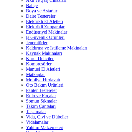
Akü ve Şarj Cihazları
Bahçe
Boya ve Astarlar
Daire Testereler
Elektrikli El Aletleri
Elektrikli Zımparalar
Endüstriyel Makinalar
İş Güvenlik Ürünleri
Jeneratörler
Kaldırma ve İstifleme Makinaları
Kaynak Makinaları
Kırıcı Deliciler
Kompresörler
Manuel El Aletleri
Matkaplar
Mobilya Hırdavatı
Oto Bakım Ürünleri
Panter Testereler
Rulo ve Fırçalar
Somun Sıkmalar
Takım Çantaları
Taşlamalar
Vida, Çivi ve Dübeller
Vidalamalar
Yalıtım Malzemeleri