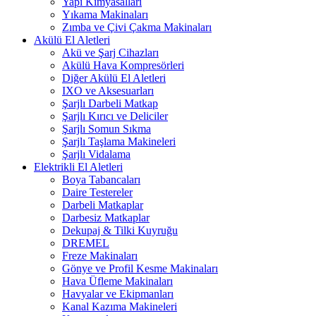
Yapı Kimyasalları
Yıkama Makinaları
Zımba ve Çivi Çakma Makinaları
Akülü El Aletleri
Akü ve Şarj Cihazları
Akülü Hava Kompresörleri
Diğer Akülü El Aletleri
IXO ve Aksesuarları
Şarjlı Darbeli Matkap
Şarjlı Kırıcı ve Deliciler
Şarjlı Somun Sıkma
Şarjlı Taşlama Makineleri
Şarjlı Vidalama
Elektrikli El Aletleri
Boya Tabancaları
Daire Testereler
Darbeli Matkaplar
Darbesiz Matkaplar
Dekupaj & Tilki Kuyruğu
DREMEL
Freze Makinaları
Gönye ve Profil Kesme Makinaları
Hava Üfleme Makinaları
Havyalar ve Ekipmanları
Kanal Kazıma Makineleri