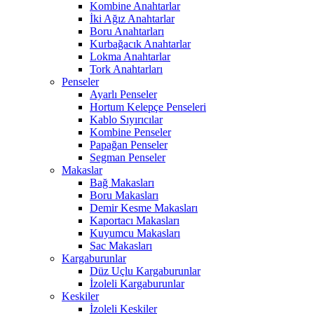
Kombine Anahtarlar
İki Ağız Anahtarlar
Boru Anahtarları
Kurbağacık Anahtarlar
Lokma Anahtarlar
Tork Anahtarları
Penseler
Ayarlı Penseler
Hortum Kelepçe Penseleri
Kablo Sıyırıcılar
Kombine Penseler
Papağan Penseler
Segman Penseler
Makaslar
Bağ Makasları
Boru Makasları
Demir Kesme Makasları
Kaportacı Makasları
Kuyumcu Makasları
Sac Makasları
Kargaburunlar
Düz Uçlu Kargaburunlar
İzoleli Kargaburunlar
Keskiler
İzoleli Keskiler