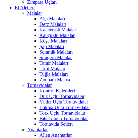
Zımpara Uçları
El Aletleri
Malalar
Alçı Malaları
Derz Malaları
Kaleterasit Malalar
Kauçuklu Malalar
Köşe Malaları
Şap Malaları
Seramik Malaları
Süngerli Malalar
Tamir Malaları
Tırfıl Malalar
Tuğla Malaları
Zımpara Malası
Tornavidalar
Kontrol Kalemleri
Düz Uçlu Tornavidalar
Yıldız Uçlu Tornavidalar
Lokma Uçlu Tornavidalar
Torx Uçlu Tornavidalar
Bits Tutucu Tornavidalar
Tornavida Setleri
Anahtarlar
Allen Anahtarlar