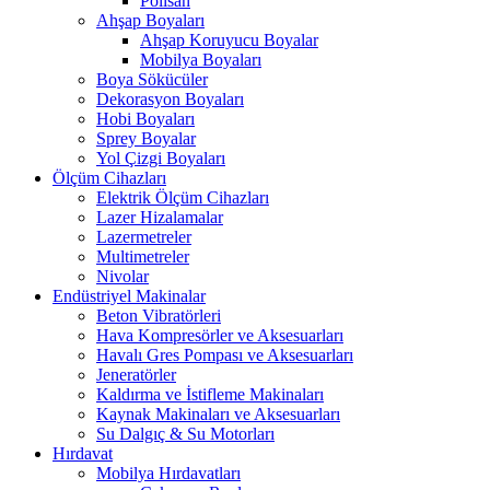
Polisan
Ahşap Boyaları
Ahşap Koruyucu Boyalar
Mobilya Boyaları
Boya Sökücüler
Dekorasyon Boyaları
Hobi Boyaları
Sprey Boyalar
Yol Çizgi Boyaları
Ölçüm Cihazları
Elektrik Ölçüm Cihazları
Lazer Hizalamalar
Lazermetreler
Multimetreler
Nivolar
Endüstriyel Makinalar
Beton Vibratörleri
Hava Kompresörler ve Aksesuarları
Havalı Gres Pompası ve Aksesuarları
Jeneratörler
Kaldırma ve İstifleme Makinaları
Kaynak Makinaları ve Aksesuarları
Su Dalgıç & Su Motorları
Hırdavat
Mobilya Hırdavatları