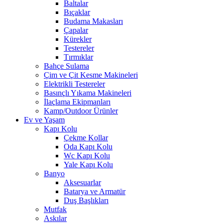
Baltalar
Bıçaklar
Budama Makasları
Çapalar
Kürekler
Testereler
Tırmıklar
Bahçe Sulama
Çim ve Çit Kesme Makineleri
Elektrikli Testereler
Basınçlı Yıkama Makineleri
İlaçlama Ekipmanları
Kamp/Outdoor Ürünler
Ev ve Yaşam
Kapı Kolu
Çekme Kollar
Oda Kapı Kolu
Wc Kapı Kolu
Yale Kapı Kolu
Banyo
Aksesuarlar
Batarya ve Armatür
Duş Başlıkları
Mutfak
Askılar