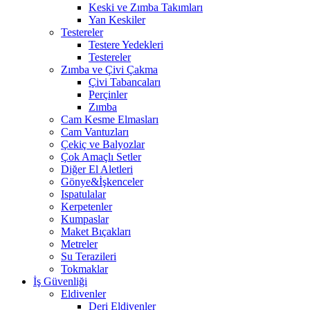
Keski ve Zımba Takımları
Yan Keskiler
Testereler
Testere Yedekleri
Testereler
Zımba ve Çivi Çakma
Çivi Tabancaları
Perçinler
Zımba
Cam Kesme Elmasları
Cam Vantuzları
Çekiç ve Balyozlar
Çok Amaçlı Setler
Diğer El Aletleri
Gönye&İşkenceler
Ispatulalar
Kerpetenler
Kumpaslar
Maket Bıçakları
Metreler
Su Terazileri
Tokmaklar
İş Güvenliği
Eldivenler
Deri Eldivenler