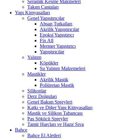
Seramik Kesme Makineleri
Takım Çantaları
Yapı Kimyasalları
Genel Yapıştırıcılar
Ahşap Tutkalları
Akrilik Yapıştırıcılar
Epoksi Yapıştırıcı
Fix All
Mermer Yapıştırıcı
Yapıştırıcılar
Yalıtım
Köpükler
Su Yalıtım Malzemeleri
Mastikler
Akrilik Mastik
Poliüretan Mastik
Silikonlar
Derz Dolguları
Genel Bakım Spreyleri
Katkı ve Diğer Yapı Kimyasalları
Mastik ve Silikon Tabancası
Pas Sökücü Spreyler
Tamir Harçları ve Hazır Sıva
Bahçe
Bahçe El Aletleri