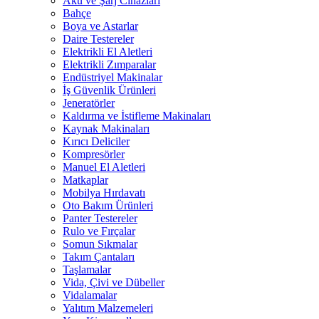
Akü ve Şarj Cihazları
Bahçe
Boya ve Astarlar
Daire Testereler
Elektrikli El Aletleri
Elektrikli Zımparalar
Endüstriyel Makinalar
İş Güvenlik Ürünleri
Jeneratörler
Kaldırma ve İstifleme Makinaları
Kaynak Makinaları
Kırıcı Deliciler
Kompresörler
Manuel El Aletleri
Matkaplar
Mobilya Hırdavatı
Oto Bakım Ürünleri
Panter Testereler
Rulo ve Fırçalar
Somun Sıkmalar
Takım Çantaları
Taşlamalar
Vida, Çivi ve Dübeller
Vidalamalar
Yalıtım Malzemeleri