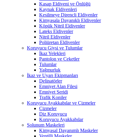
Kasap Eldiveni ve Önlüğü
Kaynak Eldivenleri
Kesilmeye Dirençli Eldivenler
Kimyasala Dayanıklı Eldivenler
Köpük Nitril Eldivenler
Lateks Eldivenler
Nitril Eldivenler
Poliüretan Eldivenler
Koruyucu Giysi ve Tulumlar
İkaz Yelekleri
Pantolon ve Ceketler
Tulumlar
Yağmurluk
İkaz ve Uyarı Ekipmanları
Delinatörler
Emniyet Alan Filesi
Emniyet Şeridi
Trafik Koniler
Koruyucu Ayakkabılar ve Çizmeler
Çizmeler
Diz Koruyucu
Koruyucu Ayakkabılar
Solunum Maskeleri
Kimyasal Dayanımlı Maskeler
Ventilli Maskeler