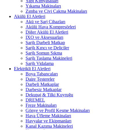
Yapı Kimyasalları
Yıkama Makinaları
Zımba ve Çivi Çakma Makinaları
Akülü El Aletleri
Akü ve Şarj Cihazları
Akülü Hava Kompresörleri
Diğer Akülü El Aletleri
IXO ve Aksesuarları
Şarjlı Darbeli Matkap
Şarjlı Kırıcı ve Deliciler
Şarjlı Somun Sıkma
Şarjlı Taşlama Makineleri
Şarjlı Vidalama
Elektrikli El Aletleri
Boya Tabancaları
Daire Testereler
Darbeli Matkaplar
Darbesiz Matkaplar
Dekupaj & Tilki Kuyruğu
DREMEL
Freze Makinaları
Gönye ve Profil Kesme Makinaları
Hava Üfleme Makinaları
Havyalar ve Ekipmanları
Kanal Kazıma Makineleri