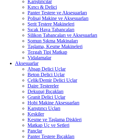
Karıştırıcılar
Kırıcı & Delici
Panter Testere ve Aksesuarları
Polisaj Makine ve Aksesuarları
Şerit Testere Makineleri
Sıcak Hava Tabancaları
Silikon Tabancaları ve Aksesuarları
Somun Sıkma Makinaları
Taşlama, Kesme Makineleri
Tezgah Tipi Matkap
Vidalamalar
Aksesuarlar
Ahşap Delici Uçlar
Beton Delici Uçlar
Çelik/Demir Delici Uçlar
Daire Testereler
Dekupaj Bıçakları
Granit Delici Uçlar
Hobi Makine Aksesuarları
Karıştırıcı Uçları
Keskiler
Kesme ve Taşlama Diskleri
Matkap Uç ve Setleri
Pançlar
Panter Testere Bıçakları