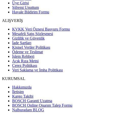
Üye Girişi
Şifremi Unuttum
Havale Bildirim Formu
ALIŞVERİŞ
KVKK Veri Öznesi Başvuru Formu
Mesafeli Satış Sözleşmesi
Gizlilik ve Güvenlik
İade Şartları
Kişisel Veriler Politikası
Ödeme ve Teslimat
İşlem Rehberi
Açık Rıza Metni
Çerez Politikası
Veri Saklama ve İmha Politikası
KURUMSAL
Hakkımızda
İletişim
Kargo Takibi
BOSCH Garanti Uzatma
BOSCH Online Onarım Talep Formu
Nalburadam BLOG