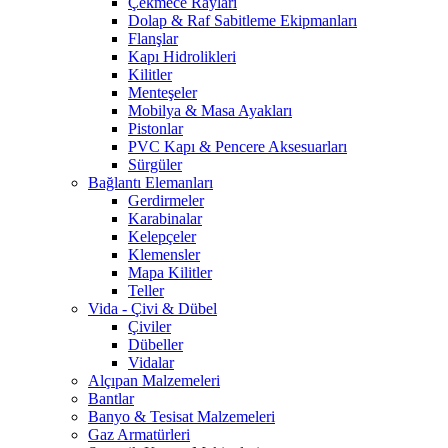
Çekmece Rayları
Dolap & Raf Sabitleme Ekipmanları
Flanşlar
Kapı Hidrolikleri
Kilitler
Menteşeler
Mobilya & Masa Ayakları
Pistonlar
PVC Kapı & Pencere Aksesuarları
Sürgüler
Bağlantı Elemanları
Gerdirmeler
Karabinalar
Kelepçeler
Klemensler
Mapa Kilitler
Teller
Vida - Çivi & Dübel
Çiviler
Dübeller
Vidalar
Alçıpan Malzemeleri
Bantlar
Banyo & Tesisat Malzemeleri
Gaz Armatürleri