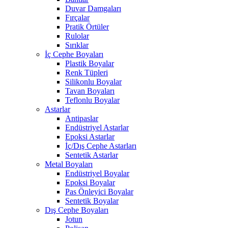
Duvar Damgaları
Fırçalar
Pratik Örtüler
Rulolar
Sırıklar
İç Cephe Boyaları
Plastik Boyalar
Renk Tüpleri
Silikonlu Boyalar
Tavan Boyaları
Teflonlu Boyalar
Astarlar
Antipaslar
Endüstriyel Astarlar
Epoksi Astarlar
İç/Dış Cephe Astarları
Sentetik Astarlar
Metal Boyaları
Endüstriyel Boyalar
Epoksi Boyalar
Pas Önleyici Boyalar
Sentetik Boyalar
Dış Cephe Boyaları
Jotun