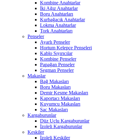
Kombine Anahtarlar
İki Ağız Anahtarlar
Boru Anahtarları
Kurbağacık Anahtarlar
Lokma Anahtarlar
Tork Anahtarları
Penseler
Ayarlı Penseler
Hortum Kelepçe Penseleri
Kablo Sıyırıcılar
Kombine Penseler
Papağan Penseler
Segman Penseler
Makaslar
Bağ Makasları
Boru Makasları
Demir Kesme Makasları
Kaportacı Makasları
Kuyumcu Makasları
Sac Makasları
Kargaburunlar
Düz Uçlu Kargaburunlar
İzoleli Kargaburunlar
Keskiler
İzoleli Keskiler