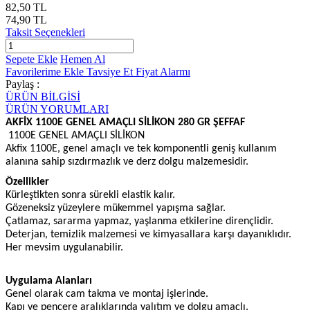
82,50 TL
74,90 TL
Taksit Seçenekleri
Sepete Ekle
Hemen Al
Favorilerime Ekle
Tavsiye Et
Fiyat Alarmı
Paylaş :
ÜRÜN BİLGİSİ
ÜRÜN YORUMLARI
AKFİX 1100E GENEL AMAÇLI SİLİKON 280 GR ŞEFFAF
1100E GENEL AMAÇLI SİLİKON
Akfix 1100E, genel amaçlı ve tek komponentli geniş kullanım
alanına sahip sızdırmazlık ve derz dolgu malzemesidir.
Özellikler
Kürleştikten sonra sürekli elastik kalır.
Gözeneksiz yüzeylere mükemmel yapışma sağlar.
Çatlamaz, sararma yapmaz, yaşlanma etkilerine dirençlidir.
Deterjan, temizlik malzemesi ve kimyasallara karşı dayanıklıdır.
Her mevsim uygulanabilir.
Uygulama Alanları
Genel olarak cam takma ve montaj işlerinde.
Kapı ve pencere aralıklarında yalıtım ve dolgu amaçlı.