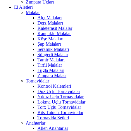
Zımpara Uçları
El Aletleri
Malalar
Alçı Malaları
Derz Malaları
Kaleterasit Malalar
Kauçuklu Malalar
Köşe Malaları
Şap Malaları
Seramik Malaları
Süngerli Malalar
Tamir Malaları
Tırfıl Malalar
Tuğla Malaları
Zımpara Malası
Tornavidalar
Kontrol Kalemleri
Düz Uçlu Tornavidalar
Yıldız Uçlu Tornavidalar
Lokma Uçlu Tornavidalar
Torx Uçlu Tornavidalar
Bits Tutucu Tornavidalar
Tornavida Setleri
Anahtarlar
Allen Anahtarlar