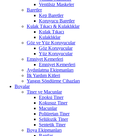
Ventilsiz Maskeler
Baretler
Kep Baretler
Koruyucu Baretler
Kulak Tıkacı & Kulaklıklar
Kulak Tıkacı
Kulaklıklar
Göz ve Yüz Koruyucular
Göz Koruyucular
Yüz Koruyucular
Emniyet Kemerleri
Emniyet Kemerleri
Aydınlatma Ekipmanları
İlk Yardım Kitleri
Yangın Söndürme Cihazları
Boyalar
Tiner ve Macunlar
Epoksi Tiner
Kokusuz Tiner
Macunlar
Poliüretan Tiner
Selülozik Tiner
Sentetik Tiner
Boya Ekipmanları
Bantlar