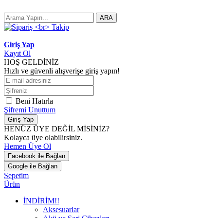
ARA
Giriş Yap
Kayıt Ol
HOŞ GELDİNİZ
Hızlı ve güvenli alışverişe giriş yapın!
Beni Hatırla
Şifremi Unuttum
Giriş Yap
HENÜZ ÜYE DEĞİL MİSİNİZ?
Kolayca üye olabilirsiniz.
Hemen Üye Ol
Facebook ile Bağlan
Google ile Bağlan
Sepetim
Ürün
İNDİRİM!!
Aksesuarlar