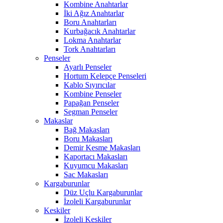
Kombine Anahtarlar
İki Ağız Anahtarlar
Boru Anahtarları
Kurbağacık Anahtarlar
Lokma Anahtarlar
Tork Anahtarları
Penseler
Ayarlı Penseler
Hortum Kelepçe Penseleri
Kablo Sıyırıcılar
Kombine Penseler
Papağan Penseler
Segman Penseler
Makaslar
Bağ Makasları
Boru Makasları
Demir Kesme Makasları
Kaportacı Makasları
Kuyumcu Makasları
Sac Makasları
Kargaburunlar
Düz Uçlu Kargaburunlar
İzoleli Kargaburunlar
Keskiler
İzoleli Keskiler