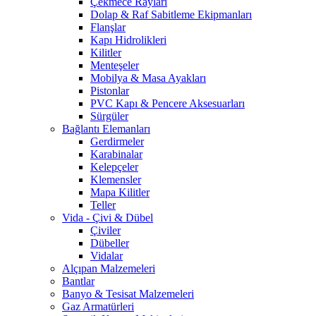
Çekmece Rayları
Dolap & Raf Sabitleme Ekipmanları
Flanşlar
Kapı Hidrolikleri
Kilitler
Menteşeler
Mobilya & Masa Ayakları
Pistonlar
PVC Kapı & Pencere Aksesuarları
Sürgüler
Bağlantı Elemanları
Gerdirmeler
Karabinalar
Kelepçeler
Klemensler
Mapa Kilitler
Teller
Vida - Çivi & Dübel
Çiviler
Dübeller
Vidalar
Alçıpan Malzemeleri
Bantlar
Banyo & Tesisat Malzemeleri
Gaz Armatürleri