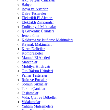
Akü ve Şarj Cihazları
Bahçe
Boya ve Astarlar
Daire Testereler
Elektrikli El Aletleri
Elektrikli Zımparalar
Endüstriyel Makinalar
İş Güvenlik Ürünleri
Jeneratörler
Kaldırma ve İstifleme Makinaları
Kaynak Makinaları
Kırıcı Deliciler
Kompresörler
Manuel El Aletleri
Matkaplar
Mobilya Hırdavatı
Oto Bakım Ürünleri
Panter Testereler
Rulo ve Fırçalar
Somun Sıkmalar
Takım Çantaları
Taşlamalar
Vida, Çivi ve Dübeller
Vidalamalar
Yalıtım Malzemeleri