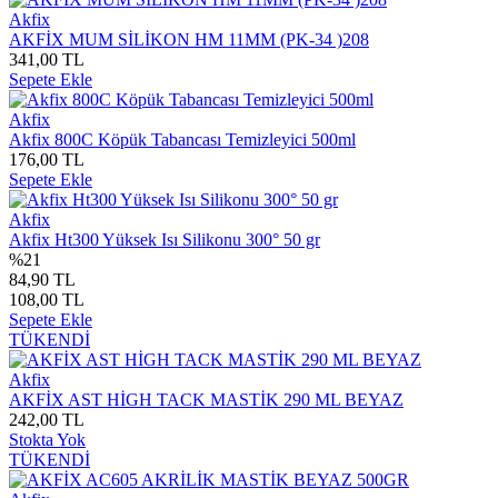
Akfix
AKFİX MUM SİLİKON HM 11MM (PK-34 )208
341,00 TL
Sepete Ekle
Akfix
Akfix 800C Köpük Tabancası Temizleyici 500ml
176,00 TL
Sepete Ekle
Akfix
Akfix Ht300 Yüksek Isı Silikonu 300° 50 gr
%21
84,90 TL
108,00 TL
Sepete Ekle
TÜKENDİ
Akfix
AKFİX AST HİGH TACK MASTİK 290 ML BEYAZ
242,00 TL
Stokta Yok
TÜKENDİ