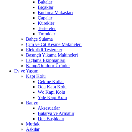
Baltalar
Bıçaklar
Budama Makasları
Çapalar
Kürekler
Testereler
Tırmıklar
Bahçe Sulama
Çim ve Çit Kesme Makineleri
Elektrikli Testereler
Basınçlı Yıkama Makineleri
İlaçlama Ekipmanları
Kamp/Outdoor Ürünler
Ev ve Yaşam
Kapı Kolu
Çekme Kollar
Oda Kapı Kolu
Wc Kapı Kolu
Yale Kapı Kolu
Banyo
Aksesuarlar
Batarya ve Armatür
Duş Başlıkları
Mutfak
Askılar