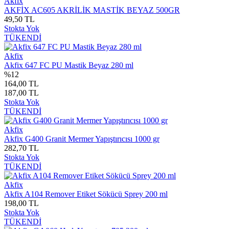
Akfix
AKFİX AC605 AKRİLİK MASTİK BEYAZ 500GR
49,50 TL
Stokta Yok
TÜKENDİ
Akfix
Akfix 647 FC PU Mastik Beyaz 280 ml
%12
164,00 TL
187,00 TL
Stokta Yok
TÜKENDİ
Akfix
Akfix G400 Granit Mermer Yapıştırıcısı 1000 gr
282,70 TL
Stokta Yok
TÜKENDİ
Akfix
Akfix A104 Remover Etiket Sökücü Sprey 200 ml
198,00 TL
Stokta Yok
TÜKENDİ