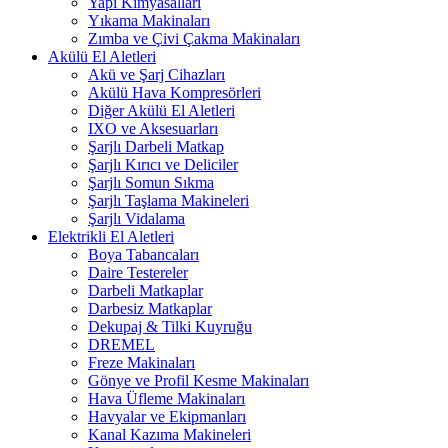
Yapı Kimyasalları
Yıkama Makinaları
Zımba ve Çivi Çakma Makinaları
Akülü El Aletleri
Akü ve Şarj Cihazları
Akülü Hava Kompresörleri
Diğer Akülü El Aletleri
IXO ve Aksesuarları
Şarjlı Darbeli Matkap
Şarjlı Kırıcı ve Deliciler
Şarjlı Somun Sıkma
Şarjlı Taşlama Makineleri
Şarjlı Vidalama
Elektrikli El Aletleri
Boya Tabancaları
Daire Testereler
Darbeli Matkaplar
Darbesiz Matkaplar
Dekupaj & Tilki Kuyruğu
DREMEL
Freze Makinaları
Gönye ve Profil Kesme Makinaları
Hava Üfleme Makinaları
Havyalar ve Ekipmanları
Kanal Kazıma Makineleri