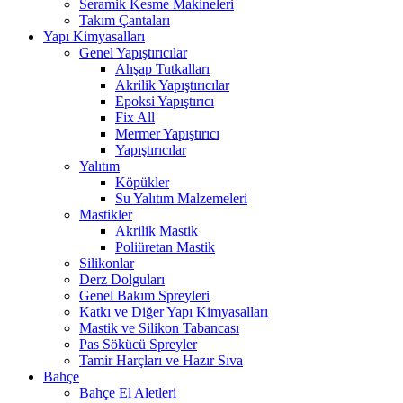
Seramik Kesme Makineleri
Takım Çantaları
Yapı Kimyasalları
Genel Yapıştırıcılar
Ahşap Tutkalları
Akrilik Yapıştırıcılar
Epoksi Yapıştırıcı
Fix All
Mermer Yapıştırıcı
Yapıştırıcılar
Yalıtım
Köpükler
Su Yalıtım Malzemeleri
Mastikler
Akrilik Mastik
Poliüretan Mastik
Silikonlar
Derz Dolguları
Genel Bakım Spreyleri
Katkı ve Diğer Yapı Kimyasalları
Mastik ve Silikon Tabancası
Pas Sökücü Spreyler
Tamir Harçları ve Hazır Sıva
Bahçe
Bahçe El Aletleri