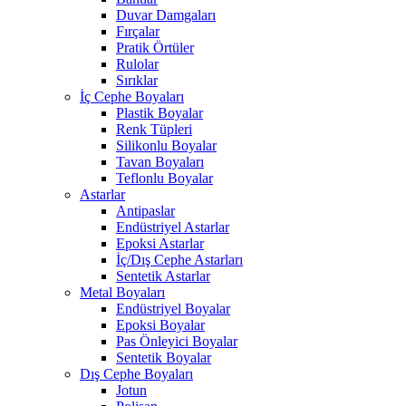
Duvar Damgaları
Fırçalar
Pratik Örtüler
Rulolar
Sırıklar
İç Cephe Boyaları
Plastik Boyalar
Renk Tüpleri
Silikonlu Boyalar
Tavan Boyaları
Teflonlu Boyalar
Astarlar
Antipaslar
Endüstriyel Astarlar
Epoksi Astarlar
İç/Dış Cephe Astarları
Sentetik Astarlar
Metal Boyaları
Endüstriyel Boyalar
Epoksi Boyalar
Pas Önleyici Boyalar
Sentetik Boyalar
Dış Cephe Boyaları
Jotun