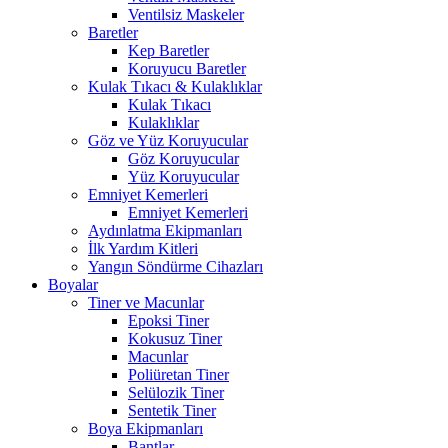
Ventilsiz Maskeler
Baretler
Kep Baretler
Koruyucu Baretler
Kulak Tıkacı & Kulaklıklar
Kulak Tıkacı
Kulaklıklar
Göz ve Yüz Koruyucular
Göz Koruyucular
Yüz Koruyucular
Emniyet Kemerleri
Emniyet Kemerleri
Aydınlatma Ekipmanları
İlk Yardım Kitleri
Yangın Söndürme Cihazları
Boyalar
Tiner ve Macunlar
Epoksi Tiner
Kokusuz Tiner
Macunlar
Poliüretan Tiner
Selülozik Tiner
Sentetik Tiner
Boya Ekipmanları
Bantlar