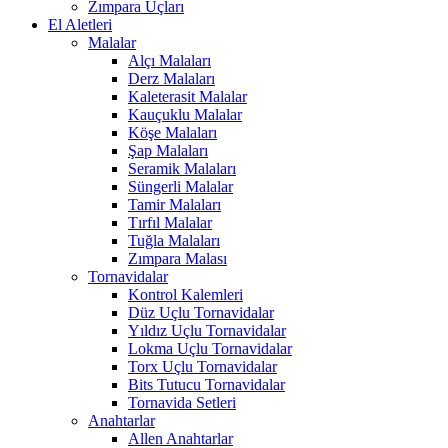
Zımpara Uçları
El Aletleri
Malalar
Alçı Malaları
Derz Malaları
Kaleterasit Malalar
Kauçuklu Malalar
Köşe Malaları
Şap Malaları
Seramik Malaları
Süngerli Malalar
Tamir Malaları
Tırfıl Malalar
Tuğla Malaları
Zımpara Malası
Tornavidalar
Kontrol Kalemleri
Düz Uçlu Tornavidalar
Yıldız Uçlu Tornavidalar
Lokma Uçlu Tornavidalar
Torx Uçlu Tornavidalar
Bits Tutucu Tornavidalar
Tornavida Setleri
Anahtarlar
Allen Anahtarlar