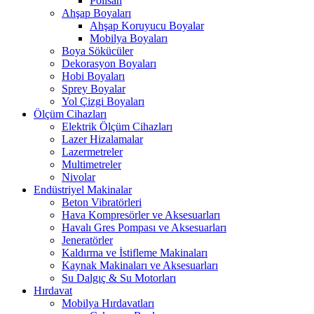
Polisan
Ahşap Boyaları
Ahşap Koruyucu Boyalar
Mobilya Boyaları
Boya Sökücüler
Dekorasyon Boyaları
Hobi Boyaları
Sprey Boyalar
Yol Çizgi Boyaları
Ölçüm Cihazları
Elektrik Ölçüm Cihazları
Lazer Hizalamalar
Lazermetreler
Multimetreler
Nivolar
Endüstriyel Makinalar
Beton Vibratörleri
Hava Kompresörler ve Aksesuarları
Havalı Gres Pompası ve Aksesuarları
Jeneratörler
Kaldırma ve İstifleme Makinaları
Kaynak Makinaları ve Aksesuarları
Su Dalgıç & Su Motorları
Hırdavat
Mobilya Hırdavatları