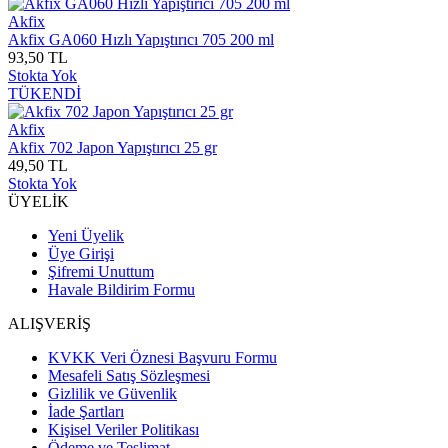
Akfix
Akfix GA060 Hızlı Yapıştırıcı 705 200 ml
93,50 TL
Stokta Yok
TÜKENDİ
Akfix
Akfix 702 Japon Yapıştırıcı 25 gr
49,50 TL
Stokta Yok
ÜYELİK
Yeni Üyelik
Üye Girişi
Şifremi Unuttum
Havale Bildirim Formu
ALIŞVERİŞ
KVKK Veri Öznesi Başvuru Formu
Mesafeli Satış Sözleşmesi
Gizlilik ve Güvenlik
İade Şartları
Kişisel Veriler Politikası
Ödeme ve Teslimat