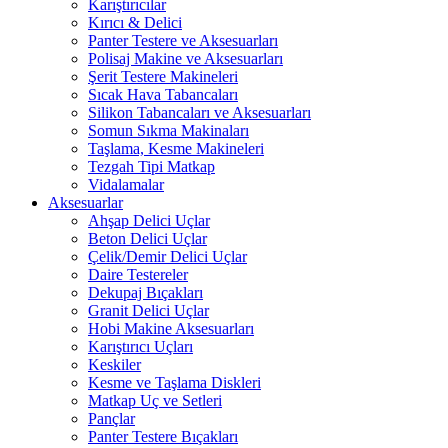
Karıştırıcılar
Kırıcı & Delici
Panter Testere ve Aksesuarları
Polisaj Makine ve Aksesuarları
Şerit Testere Makineleri
Sıcak Hava Tabancaları
Silikon Tabancaları ve Aksesuarları
Somun Sıkma Makinaları
Taşlama, Kesme Makineleri
Tezgah Tipi Matkap
Vidalamalar
Aksesuarlar
Ahşap Delici Uçlar
Beton Delici Uçlar
Çelik/Demir Delici Uçlar
Daire Testereler
Dekupaj Bıçakları
Granit Delici Uçlar
Hobi Makine Aksesuarları
Karıştırıcı Uçları
Keskiler
Kesme ve Taşlama Diskleri
Matkap Uç ve Setleri
Pançlar
Panter Testere Bıçakları