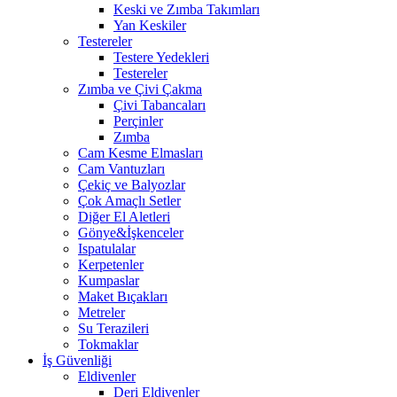
Keski ve Zımba Takımları
Yan Keskiler
Testereler
Testere Yedekleri
Testereler
Zımba ve Çivi Çakma
Çivi Tabancaları
Perçinler
Zımba
Cam Kesme Elmasları
Cam Vantuzları
Çekiç ve Balyozlar
Çok Amaçlı Setler
Diğer El Aletleri
Gönye&İşkenceler
Ispatulalar
Kerpetenler
Kumpaslar
Maket Bıçakları
Metreler
Su Terazileri
Tokmaklar
İş Güvenliği
Eldivenler
Deri Eldivenler