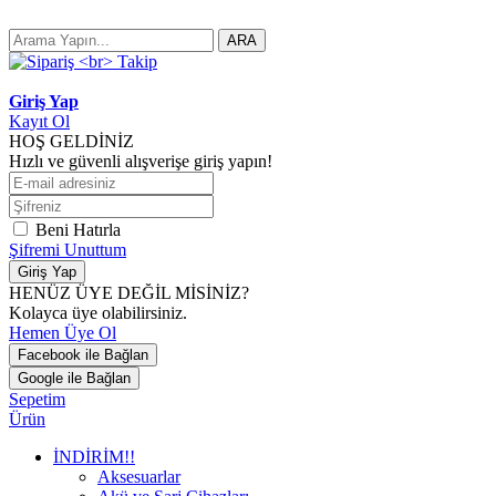
ARA
Giriş Yap
Kayıt Ol
HOŞ GELDİNİZ
Hızlı ve güvenli alışverişe giriş yapın!
Beni Hatırla
Şifremi Unuttum
Giriş Yap
HENÜZ ÜYE DEĞİL MİSİNİZ?
Kolayca üye olabilirsiniz.
Hemen Üye Ol
Facebook ile Bağlan
Google ile Bağlan
Sepetim
Ürün
İNDİRİM!!
Aksesuarlar