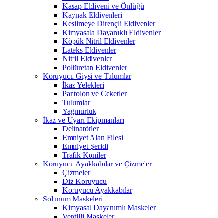
Kasap Eldiveni ve Önlüğü
Kaynak Eldivenleri
Kesilmeye Dirençli Eldivenler
Kimyasala Dayanıklı Eldivenler
Köpük Nitril Eldivenler
Lateks Eldivenler
Nitril Eldivenler
Poliüretan Eldivenler
Koruyucu Giysi ve Tulumlar
İkaz Yelekleri
Pantolon ve Ceketler
Tulumlar
Yağmurluk
İkaz ve Uyarı Ekipmanları
Delinatörler
Emniyet Alan Filesi
Emniyet Şeridi
Trafik Koniler
Koruyucu Ayakkabılar ve Çizmeler
Çizmeler
Diz Koruyucu
Koruyucu Ayakkabılar
Solunum Maskeleri
Kimyasal Dayanımlı Maskeler
Ventilli Maskeler