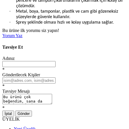
pencere ve tampon çıkartmalarını çıkarmak için kolay bir
çözümdür.
·
Metal, boya, tamponlar, plastik ve cam gibi gözeneksiz
yüzeylerde güvenle kullanılır.
·
Sprey şeklinde olması hızlı ve kolay uygulama sağlar.
Bu ürüne ilk yorumu siz yapın!
Yorum Yaz
Tavsiye Et
Adınız
*
Gönderilecek Kişiler
*
Tavsiye Mesajı
*
İptal
Gönder
ÜYELİK
Yeni Üyelik