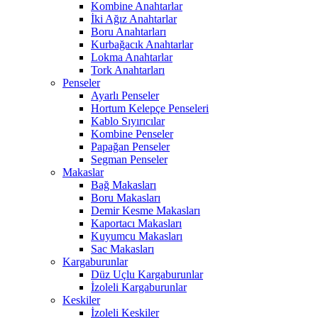
Kombine Anahtarlar
İki Ağız Anahtarlar
Boru Anahtarları
Kurbağacık Anahtarlar
Lokma Anahtarlar
Tork Anahtarları
Penseler
Ayarlı Penseler
Hortum Kelepçe Penseleri
Kablo Sıyırıcılar
Kombine Penseler
Papağan Penseler
Segman Penseler
Makaslar
Bağ Makasları
Boru Makasları
Demir Kesme Makasları
Kaportacı Makasları
Kuyumcu Makasları
Sac Makasları
Kargaburunlar
Düz Uçlu Kargaburunlar
İzoleli Kargaburunlar
Keskiler
İzoleli Keskiler