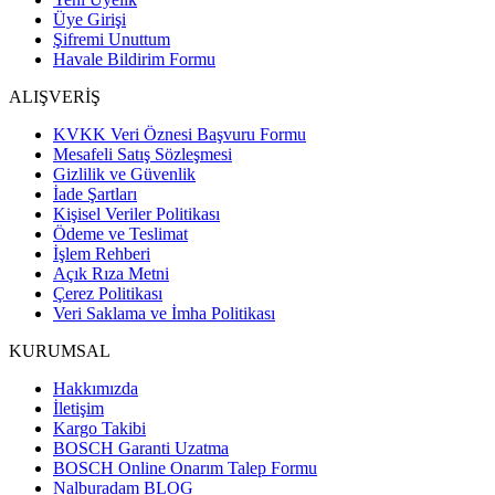
Üye Girişi
Şifremi Unuttum
Havale Bildirim Formu
ALIŞVERİŞ
KVKK Veri Öznesi Başvuru Formu
Mesafeli Satış Sözleşmesi
Gizlilik ve Güvenlik
İade Şartları
Kişisel Veriler Politikası
Ödeme ve Teslimat
İşlem Rehberi
Açık Rıza Metni
Çerez Politikası
Veri Saklama ve İmha Politikası
KURUMSAL
Hakkımızda
İletişim
Kargo Takibi
BOSCH Garanti Uzatma
BOSCH Online Onarım Talep Formu
Nalburadam BLOG