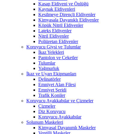
Kasap Eldiveni ve Önlüğü
Kaynak Eldivenleri
Kesilmeye Dirençli Eldivenler
Kimyasala Dayanıklı Eldivenler
Köpük Nitril Eldivenler
Lateks Eldivenler
Nitril Eldivenler
Poliüretan Eldivenler
Koruyucu Giysi ve Tulumlar
İkaz Yelekleri
Pantolon ve Ceketler
Tulumlar
Yağmurluk
İkaz ve Uyarı Ekipmanları
Delinatörler
Emniyet Alan Filesi
Emniyet Şeridi
Trafik Koniler
Koruyucu Ayakkabılar ve Çizmeler
Çizmeler
Diz Koruyucu
Koruyucu Ayakkabılar
Solunum Maskeleri
Kimyasal Dayanımlı Maskeler
Ventilli Maskeler