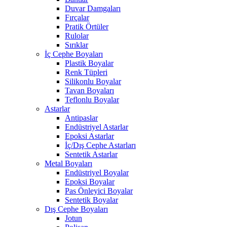
Duvar Damgaları
Fırçalar
Pratik Örtüler
Rulolar
Sırıklar
İç Cephe Boyaları
Plastik Boyalar
Renk Tüpleri
Silikonlu Boyalar
Tavan Boyaları
Teflonlu Boyalar
Astarlar
Antipaslar
Endüstriyel Astarlar
Epoksi Astarlar
İç/Dış Cephe Astarları
Sentetik Astarlar
Metal Boyaları
Endüstriyel Boyalar
Epoksi Boyalar
Pas Önleyici Boyalar
Sentetik Boyalar
Dış Cephe Boyaları
Jotun