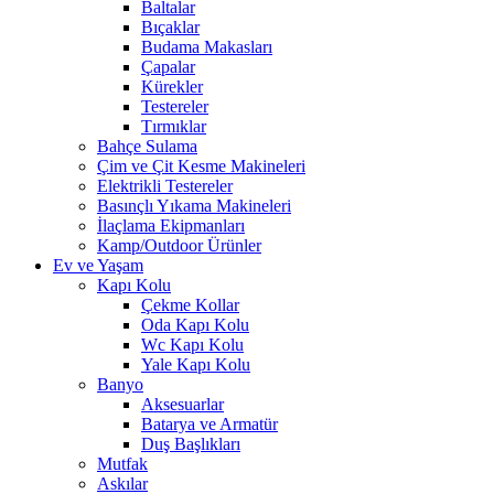
Baltalar
Bıçaklar
Budama Makasları
Çapalar
Kürekler
Testereler
Tırmıklar
Bahçe Sulama
Çim ve Çit Kesme Makineleri
Elektrikli Testereler
Basınçlı Yıkama Makineleri
İlaçlama Ekipmanları
Kamp/Outdoor Ürünler
Ev ve Yaşam
Kapı Kolu
Çekme Kollar
Oda Kapı Kolu
Wc Kapı Kolu
Yale Kapı Kolu
Banyo
Aksesuarlar
Batarya ve Armatür
Duş Başlıkları
Mutfak
Askılar