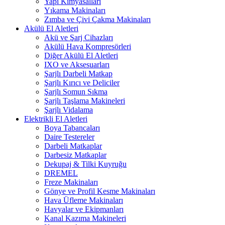
Yapı Kimyasalları
Yıkama Makinaları
Zımba ve Çivi Çakma Makinaları
Akülü El Aletleri
Akü ve Şarj Cihazları
Akülü Hava Kompresörleri
Diğer Akülü El Aletleri
IXO ve Aksesuarları
Şarjlı Darbeli Matkap
Şarjlı Kırıcı ve Deliciler
Şarjlı Somun Sıkma
Şarjlı Taşlama Makineleri
Şarjlı Vidalama
Elektrikli El Aletleri
Boya Tabancaları
Daire Testereler
Darbeli Matkaplar
Darbesiz Matkaplar
Dekupaj & Tilki Kuyruğu
DREMEL
Freze Makinaları
Gönye ve Profil Kesme Makinaları
Hava Üfleme Makinaları
Havyalar ve Ekipmanları
Kanal Kazıma Makineleri