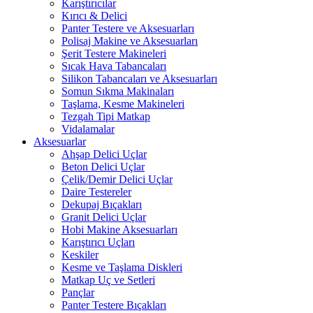
Karıştırıcılar
Kırıcı & Delici
Panter Testere ve Aksesuarları
Polisaj Makine ve Aksesuarları
Şerit Testere Makineleri
Sıcak Hava Tabancaları
Silikon Tabancaları ve Aksesuarları
Somun Sıkma Makinaları
Taşlama, Kesme Makineleri
Tezgah Tipi Matkap
Vidalamalar
Aksesuarlar
Ahşap Delici Uçlar
Beton Delici Uçlar
Çelik/Demir Delici Uçlar
Daire Testereler
Dekupaj Bıçakları
Granit Delici Uçlar
Hobi Makine Aksesuarları
Karıştırıcı Uçları
Keskiler
Kesme ve Taşlama Diskleri
Matkap Uç ve Setleri
Pançlar
Panter Testere Bıçakları