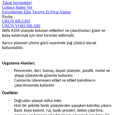
Taksit Seçenekleri
Gelince Haber Ver
Favorilerime Ekle
Tavsiye Et
Fiyat Alarmı
Paylaş :
ÜRÜN BİLGİSİ
ÜRÜN YORUMLARI
Akfix A104 yüzeyde bulunan etiketleri ve çıkartmaları güzel ve
kolay kaldırmak için özel formüle edilmiştir.
Ayrıca yüzeysel çözme gücü sayesinde yağ çözücü olarak
kullanılabilir.
Uygulama Alanları;
·
Pencereler, deri, kumaş, boyalı yüzeyler, plastik, metal ve
ahşap yüzeylerde güvenle kullanılır.
·
Camlarda istenmeyen etiket ve etiket kalıntıların
çıkarılmasında kullanılır.
Özellikler
·
Doğrudan yüzeye nüfuz eder.
·
Hızlı bir şekilde farklı yüzeylerden yapışkan kalıntıyı çıkarır.
·
Bant, boya kalemi, ruj, baskı presleri, beton çıkartma,