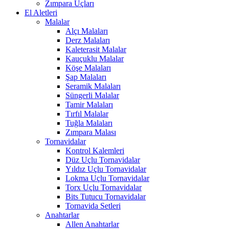
Zımpara Uçları
El Aletleri
Malalar
Alçı Malaları
Derz Malaları
Kaleterasit Malalar
Kauçuklu Malalar
Köşe Malaları
Şap Malaları
Seramik Malaları
Süngerli Malalar
Tamir Malaları
Tırfıl Malalar
Tuğla Malaları
Zımpara Malası
Tornavidalar
Kontrol Kalemleri
Düz Uçlu Tornavidalar
Yıldız Uçlu Tornavidalar
Lokma Uçlu Tornavidalar
Torx Uçlu Tornavidalar
Bits Tutucu Tornavidalar
Tornavida Setleri
Anahtarlar
Allen Anahtarlar