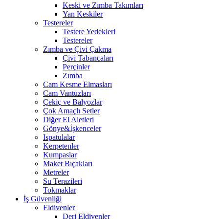
Keski ve Zımba Takımları
Yan Keskiler
Testereler
Testere Yedekleri
Testereler
Zımba ve Çivi Çakma
Çivi Tabancaları
Perçinler
Zımba
Cam Kesme Elmasları
Cam Vantuzları
Çekiç ve Balyozlar
Çok Amaçlı Setler
Diğer El Aletleri
Gönye&İşkenceler
Ispatulalar
Kerpetenler
Kumpaslar
Maket Bıçakları
Metreler
Su Terazileri
Tokmaklar
İş Güvenliği
Eldivenler
Deri Eldivenler