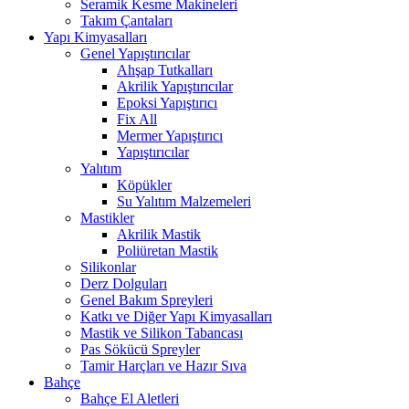
Seramik Kesme Makineleri
Takım Çantaları
Yapı Kimyasalları
Genel Yapıştırıcılar
Ahşap Tutkalları
Akrilik Yapıştırıcılar
Epoksi Yapıştırıcı
Fix All
Mermer Yapıştırıcı
Yapıştırıcılar
Yalıtım
Köpükler
Su Yalıtım Malzemeleri
Mastikler
Akrilik Mastik
Poliüretan Mastik
Silikonlar
Derz Dolguları
Genel Bakım Spreyleri
Katkı ve Diğer Yapı Kimyasalları
Mastik ve Silikon Tabancası
Pas Sökücü Spreyler
Tamir Harçları ve Hazır Sıva
Bahçe
Bahçe El Aletleri