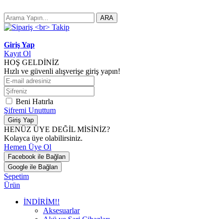
ARA
Giriş Yap
Kayıt Ol
HOŞ GELDİNİZ
Hızlı ve güvenli alışverişe giriş yapın!
Beni Hatırla
Şifremi Unuttum
Giriş Yap
HENÜZ ÜYE DEĞİL MİSİNİZ?
Kolayca üye olabilirsiniz.
Hemen Üye Ol
Facebook ile Bağlan
Google ile Bağlan
Sepetim
Ürün
İNDİRİM!!
Aksesuarlar