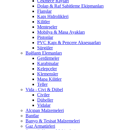
Çekmece Rayları
Dolap & Raf Sabitleme Ekipmanları
Flanşlar
Kapı Hidrolikleri
Kilitler
Menteşeler
Mobilya & Masa Ayakları
Pistonlar
PVC Kapı & Pencere Aksesuarları
Sürgüler
Bağlantı Elemanları
Gerdirmeler
Karabinalar
Kelepçeler
Klemensler
Mapa Kilitler
Teller
Vida - Çivi & Dübel
Çiviler
Dübeller
Vidalar
Alçıpan Malzemeleri
Bantlar
Banyo & Tesisat Malzemeleri
Gaz Armatürleri