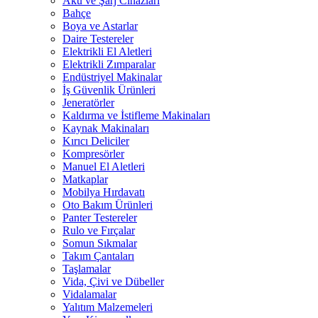
Akü ve Şarj Cihazları
Bahçe
Boya ve Astarlar
Daire Testereler
Elektrikli El Aletleri
Elektrikli Zımparalar
Endüstriyel Makinalar
İş Güvenlik Ürünleri
Jeneratörler
Kaldırma ve İstifleme Makinaları
Kaynak Makinaları
Kırıcı Deliciler
Kompresörler
Manuel El Aletleri
Matkaplar
Mobilya Hırdavatı
Oto Bakım Ürünleri
Panter Testereler
Rulo ve Fırçalar
Somun Sıkmalar
Takım Çantaları
Taşlamalar
Vida, Çivi ve Dübeller
Vidalamalar
Yalıtım Malzemeleri