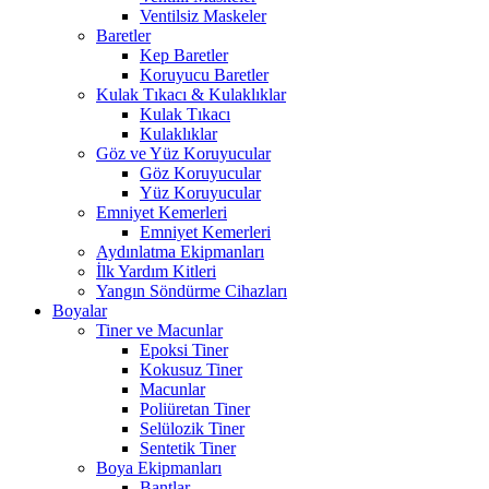
Ventilsiz Maskeler
Baretler
Kep Baretler
Koruyucu Baretler
Kulak Tıkacı & Kulaklıklar
Kulak Tıkacı
Kulaklıklar
Göz ve Yüz Koruyucular
Göz Koruyucular
Yüz Koruyucular
Emniyet Kemerleri
Emniyet Kemerleri
Aydınlatma Ekipmanları
İlk Yardım Kitleri
Yangın Söndürme Cihazları
Boyalar
Tiner ve Macunlar
Epoksi Tiner
Kokusuz Tiner
Macunlar
Poliüretan Tiner
Selülozik Tiner
Sentetik Tiner
Boya Ekipmanları
Bantlar