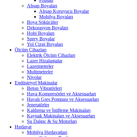
Polisan
Ahşap Boyaları
Ahşap Koruyucu Boyalar
Mobilya Boyaları
Boya Sökücüler
Dekorasyon Boyaları
Hobi Boyaları
Sprey Boyalar
Yol Çizgi Boyaları
Ölçüm Cihazları
Elektrik Ölçüm Cihazları
Lazer Hizalamalar
Lazermetreler
Multimetreler
Nivolar
Endüstriyel Makinalar
Beton Vibratörleri
Hava Kompresörler ve Aksesuarları
Havalı Gres Pompası ve Aksesuarları
Jeneratörler
Kaldırma ve İstifleme Makinaları
Kaynak Makinaları ve Aksesuarları
Su Dalgıç & Su Motorları
Hırdavat
Mobilya Hırdavatları