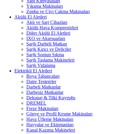
Yapı Kimyasalları
Yıkama Makinaları
Zımba ve Çivi Çakma Makinaları
Akülü El Aletleri
Akü ve Şarj Cihazları
Akülü Hava Kompresörleri
Diğer Akülü El Aletleri
IXO ve Aksesuarları
Şarjlı Darbeli Matkap
Şarjlı Kırıcı ve Deliciler
Şarjlı Somun Sıkma
Şarjlı Taşlama Makineleri
Şarjlı Vidalama
Elektrikli El Aletleri
Boya Tabancaları
Daire Testereler
Darbeli Matkaplar
Darbesiz Matkaplar
Dekupaj & Tilki Kuyruğu
DREMEL
Freze Makinaları
Gönye ve Profil Kesme Makinaları
Hava Üfleme Makinaları
Havyalar ve Ekipmanları
Kanal Kazıma Makineleri