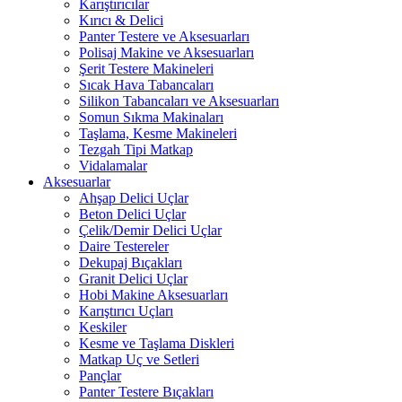
Karıştırıcılar
Kırıcı & Delici
Panter Testere ve Aksesuarları
Polisaj Makine ve Aksesuarları
Şerit Testere Makineleri
Sıcak Hava Tabancaları
Silikon Tabancaları ve Aksesuarları
Somun Sıkma Makinaları
Taşlama, Kesme Makineleri
Tezgah Tipi Matkap
Vidalamalar
Aksesuarlar
Ahşap Delici Uçlar
Beton Delici Uçlar
Çelik/Demir Delici Uçlar
Daire Testereler
Dekupaj Bıçakları
Granit Delici Uçlar
Hobi Makine Aksesuarları
Karıştırıcı Uçları
Keskiler
Kesme ve Taşlama Diskleri
Matkap Uç ve Setleri
Pançlar
Panter Testere Bıçakları