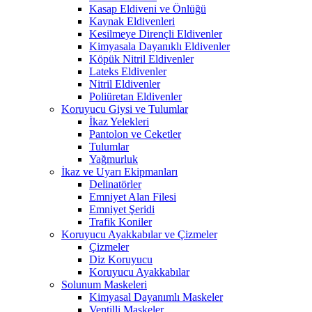
Kasap Eldiveni ve Önlüğü
Kaynak Eldivenleri
Kesilmeye Dirençli Eldivenler
Kimyasala Dayanıklı Eldivenler
Köpük Nitril Eldivenler
Lateks Eldivenler
Nitril Eldivenler
Poliüretan Eldivenler
Koruyucu Giysi ve Tulumlar
İkaz Yelekleri
Pantolon ve Ceketler
Tulumlar
Yağmurluk
İkaz ve Uyarı Ekipmanları
Delinatörler
Emniyet Alan Filesi
Emniyet Şeridi
Trafik Koniler
Koruyucu Ayakkabılar ve Çizmeler
Çizmeler
Diz Koruyucu
Koruyucu Ayakkabılar
Solunum Maskeleri
Kimyasal Dayanımlı Maskeler
Ventilli Maskeler