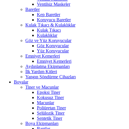
Ventilsiz Maskeler
Baretler
Kep Baretler
Koruyucu Baretler
Kulak Tıkacı & Kulaklıklar
Kulak Tıkacı
Kulaklıklar
Göz ve Yüz Koruyucular
Göz Koruyucular
Yüz Koruyucular
Emniyet Kemerleri
Emniyet Kemerleri
Aydınlatma Ekipmanları
İlk Yardım Kitleri
Yangın Söndürme Cihazları
Boyalar
Tiner ve Macunlar
Epoksi Tiner
Kokusuz Tiner
Macunlar
Poliüretan Tiner
Selülozik Tiner
Sentetik Tiner
Boya Ekipmanları
Bantlar