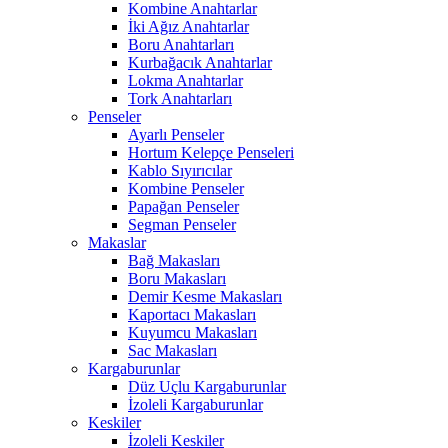
Kombine Anahtarlar
İki Ağız Anahtarlar
Boru Anahtarları
Kurbağacık Anahtarlar
Lokma Anahtarlar
Tork Anahtarları
Penseler
Ayarlı Penseler
Hortum Kelepçe Penseleri
Kablo Sıyırıcılar
Kombine Penseler
Papağan Penseler
Segman Penseler
Makaslar
Bağ Makasları
Boru Makasları
Demir Kesme Makasları
Kaportacı Makasları
Kuyumcu Makasları
Sac Makasları
Kargaburunlar
Düz Uçlu Kargaburunlar
İzoleli Kargaburunlar
Keskiler
İzoleli Keskiler