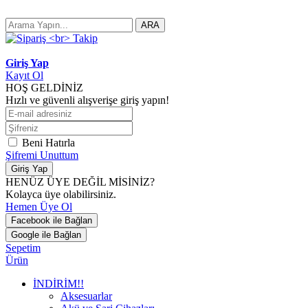
ARA
Giriş Yap
Kayıt Ol
HOŞ GELDİNİZ
Hızlı ve güvenli alışverişe giriş yapın!
Beni Hatırla
Şifremi Unuttum
Giriş Yap
HENÜZ ÜYE DEĞİL MİSİNİZ?
Kolayca üye olabilirsiniz.
Hemen Üye Ol
Facebook ile Bağlan
Google ile Bağlan
Sepetim
Ürün
İNDİRİM!!
Aksesuarlar