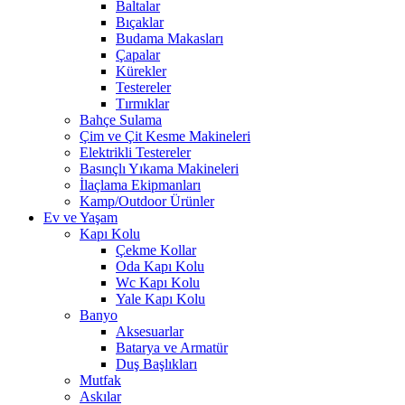
Baltalar
Bıçaklar
Budama Makasları
Çapalar
Kürekler
Testereler
Tırmıklar
Bahçe Sulama
Çim ve Çit Kesme Makineleri
Elektrikli Testereler
Basınçlı Yıkama Makineleri
İlaçlama Ekipmanları
Kamp/Outdoor Ürünler
Ev ve Yaşam
Kapı Kolu
Çekme Kollar
Oda Kapı Kolu
Wc Kapı Kolu
Yale Kapı Kolu
Banyo
Aksesuarlar
Batarya ve Armatür
Duş Başlıkları
Mutfak
Askılar