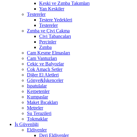
Keski ve Zımba Takımları
Yan Keskiler
Testereler
Testere Yedekleri
Testereler
Zımba ve Çivi Çakma
Çivi Tabancaları
Perçinler
Zımba
Cam Kesme Elmasları
Cam Vantuzları
Çekiç ve Balyozlar
Çok Amaçlı Setler
Diğer El Aletleri
Gönye&İşkenceler
Ispatulalar
Kerpetenler
Kumpaslar
Maket Bıçakları
Metreler
Su Terazileri
Tokmaklar
İş Güvenliği
Eldivenler
Deri Eldivenler