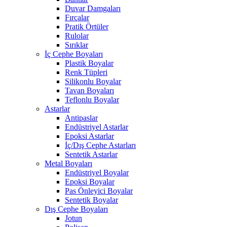
Duvar Damgaları
Fırçalar
Pratik Örtüler
Rulolar
Sırıklar
İç Cephe Boyaları
Plastik Boyalar
Renk Tüpleri
Silikonlu Boyalar
Tavan Boyaları
Teflonlu Boyalar
Astarlar
Antipaslar
Endüstriyel Astarlar
Epoksi Astarlar
İç/Dış Cephe Astarları
Sentetik Astarlar
Metal Boyaları
Endüstriyel Boyalar
Epoksi Boyalar
Pas Önleyici Boyalar
Sentetik Boyalar
Dış Cephe Boyaları
Jotun