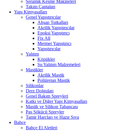
Seramik Kesme Makineleri
Takım Çantaları
Yapı Kimyasalları
Genel Yapıştırıcılar
Ahşap Tutkalları
Akrilik Yapıştırıcılar
Epoksi Yapıştırıcı
Fix All
Mermer Yapıştırıcı
Yapıştırıcılar
Yalıtım
Köpükler
Su Yalıtım Malzemeleri
Mastikler
Akrilik Mastik
Poliüretan Mastik
Silikonlar
Derz Dolguları
Genel Bakım Spreyleri
Katkı ve Diğer Yapı Kimyasalları
Mastik ve Silikon Tabancası
Pas Sökücü Spreyler
Tamir Harçları ve Hazır Sıva
Bahçe
Bahçe El Aletleri