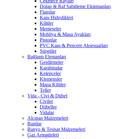
Çekmece Rayları
Dolap & Raf Sabitleme Ekipmanları
Flanşlar
Kapı Hidrolikleri
Kilitler
Menteşeler
Mobilya & Masa Ayakları
Pistonlar
PVC Kapı & Pencere Aksesuarları
Sürgüler
Bağlantı Elemanları
Gerdirmeler
Karabinalar
Kelepçeler
Klemensler
Mapa Kilitler
Teller
Vida - Çivi & Dübel
Çiviler
Dübeller
Vidalar
Alçıpan Malzemeleri
Bantlar
Banyo & Tesisat Malzemeleri
Gaz Armatürleri