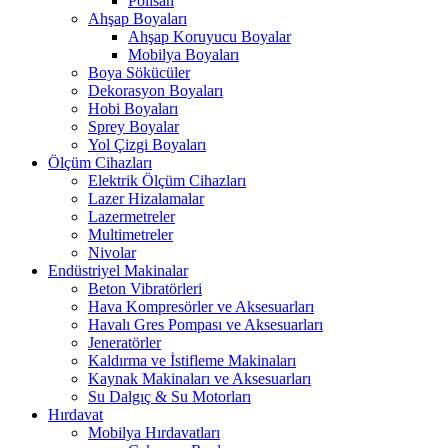
Polisan
Ahşap Boyaları
Ahşap Koruyucu Boyalar
Mobilya Boyaları
Boya Sökücüler
Dekorasyon Boyaları
Hobi Boyaları
Sprey Boyalar
Yol Çizgi Boyaları
Ölçüm Cihazları
Elektrik Ölçüm Cihazları
Lazer Hizalamalar
Lazermetreler
Multimetreler
Nivolar
Endüstriyel Makinalar
Beton Vibratörleri
Hava Kompresörler ve Aksesuarları
Havalı Gres Pompası ve Aksesuarları
Jeneratörler
Kaldırma ve İstifleme Makinaları
Kaynak Makinaları ve Aksesuarları
Su Dalgıç & Su Motorları
Hırdavat
Mobilya Hırdavatları