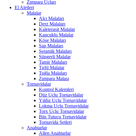
Zımpara Uçları
El Aletleri
Malalar
Alçı Malaları
Derz Malaları
Kaleterasit Malalar
Kauçuklu Malalar
Köşe Malaları
Şap Malaları
Seramik Malaları
Süngerli Malalar
Tamir Malaları
Tırfıl Malalar
Tuğla Malaları
Zımpara Malası
Tornavidalar
Kontrol Kalemleri
Düz Uçlu Tornavidalar
Yıldız Uçlu Tornavidalar
Lokma Uçlu Tornavidalar
Torx Uçlu Tornavidalar
Bits Tutucu Tornavidalar
Tornavida Setleri
Anahtarlar
Allen Anahtarlar