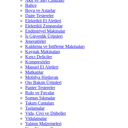
Akü ve Şarj Cihazları
Bahçe
Boya ve Astarlar
Daire Testereler
Elektrikli El Aletleri
Elektrikli Zımparalar
Endüstriyel Makinalar
İş Güvenlik Ürünleri
Jeneratörler
Kaldırma ve İstifleme Makinaları
Kaynak Makinaları
Kırıcı Deliciler
Kompresörler
Manuel El Aletleri
Matkaplar
Mobilya Hırdavatı
Oto Bakım Ürünleri
Panter Testereler
Rulo ve Fırçalar
Somun Sıkmalar
Takım Çantaları
Taşlamalar
Vida, Çivi ve Dübeller
Vidalamalar
Yalıtım Malzemeleri