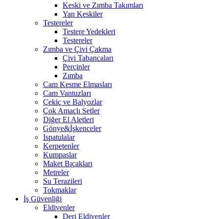
Keski ve Zımba Takımları
Yan Keskiler
Testereler
Testere Yedekleri
Testereler
Zımba ve Çivi Çakma
Çivi Tabancaları
Perçinler
Zımba
Cam Kesme Elmasları
Cam Vantuzları
Çekiç ve Balyozlar
Çok Amaçlı Setler
Diğer El Aletleri
Gönye&İşkenceler
Ispatulalar
Kerpetenler
Kumpaslar
Maket Bıçakları
Metreler
Su Terazileri
Tokmaklar
İş Güvenliği
Eldivenler
Deri Eldivenler