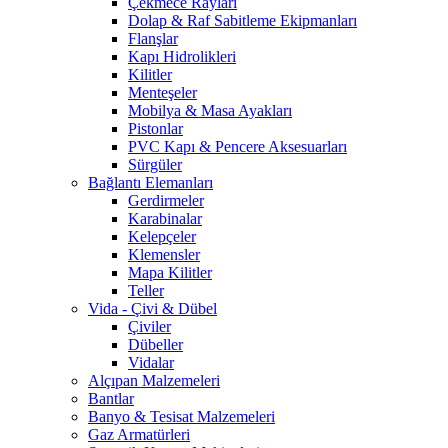
Çekmece Rayları
Dolap & Raf Sabitleme Ekipmanları
Flanşlar
Kapı Hidrolikleri
Kilitler
Menteşeler
Mobilya & Masa Ayakları
Pistonlar
PVC Kapı & Pencere Aksesuarları
Sürgüler
Bağlantı Elemanları
Gerdirmeler
Karabinalar
Kelepçeler
Klemensler
Mapa Kilitler
Teller
Vida - Çivi & Dübel
Çiviler
Dübeller
Vidalar
Alçıpan Malzemeleri
Bantlar
Banyo & Tesisat Malzemeleri
Gaz Armatürleri