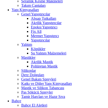
Seramik Kesme Makineleri
Takım Çantaları
Yapı Kimyasalları
Genel Yapıştırıcılar
Ahşap Tutkalları
Akrilik Yapıştırıcılar
Epoksi Yapıştırıcı
Fix All
Mermer Yapıştırıcı
Yapıştırıcılar
Yalıtım
Köpükler
Su Yalıtım Malzemeleri
Mastikler
Akrilik Mastik
Poliüretan Mastik
Silikonlar
Derz Dolguları
Genel Bakım Spreyleri
Katkı ve Diğer Yapı Kimyasalları
Mastik ve Silikon Tabancası
Pas Sökücü Spreyler
Tamir Harçları ve Hazır Sıva
Bahçe
Bahçe El Aletleri