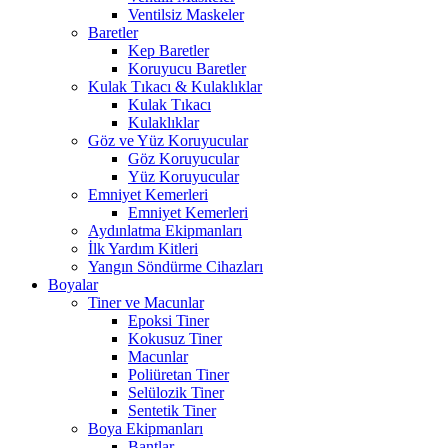
Ventilsiz Maskeler
Baretler
Kep Baretler
Koruyucu Baretler
Kulak Tıkacı & Kulaklıklar
Kulak Tıkacı
Kulaklıklar
Göz ve Yüz Koruyucular
Göz Koruyucular
Yüz Koruyucular
Emniyet Kemerleri
Emniyet Kemerleri
Aydınlatma Ekipmanları
İlk Yardım Kitleri
Yangın Söndürme Cihazları
Boyalar
Tiner ve Macunlar
Epoksi Tiner
Kokusuz Tiner
Macunlar
Poliüretan Tiner
Selülozik Tiner
Sentetik Tiner
Boya Ekipmanları
Bantlar