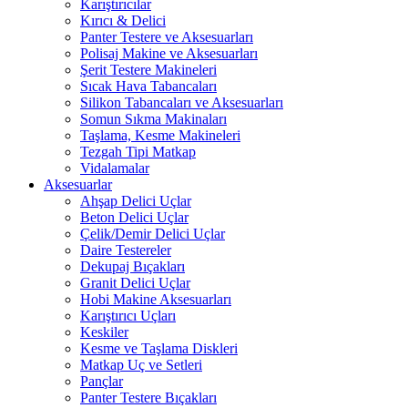
Karıştırıcılar
Kırıcı & Delici
Panter Testere ve Aksesuarları
Polisaj Makine ve Aksesuarları
Şerit Testere Makineleri
Sıcak Hava Tabancaları
Silikon Tabancaları ve Aksesuarları
Somun Sıkma Makinaları
Taşlama, Kesme Makineleri
Tezgah Tipi Matkap
Vidalamalar
Aksesuarlar
Ahşap Delici Uçlar
Beton Delici Uçlar
Çelik/Demir Delici Uçlar
Daire Testereler
Dekupaj Bıçakları
Granit Delici Uçlar
Hobi Makine Aksesuarları
Karıştırıcı Uçları
Keskiler
Kesme ve Taşlama Diskleri
Matkap Uç ve Setleri
Pançlar
Panter Testere Bıçakları