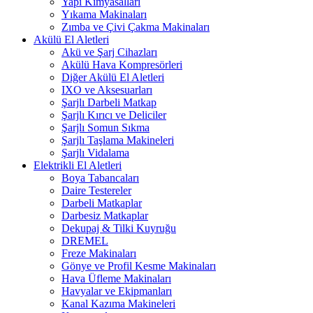
Yapı Kimyasalları
Yıkama Makinaları
Zımba ve Çivi Çakma Makinaları
Akülü El Aletleri
Akü ve Şarj Cihazları
Akülü Hava Kompresörleri
Diğer Akülü El Aletleri
IXO ve Aksesuarları
Şarjlı Darbeli Matkap
Şarjlı Kırıcı ve Deliciler
Şarjlı Somun Sıkma
Şarjlı Taşlama Makineleri
Şarjlı Vidalama
Elektrikli El Aletleri
Boya Tabancaları
Daire Testereler
Darbeli Matkaplar
Darbesiz Matkaplar
Dekupaj & Tilki Kuyruğu
DREMEL
Freze Makinaları
Gönye ve Profil Kesme Makinaları
Hava Üfleme Makinaları
Havyalar ve Ekipmanları
Kanal Kazıma Makineleri