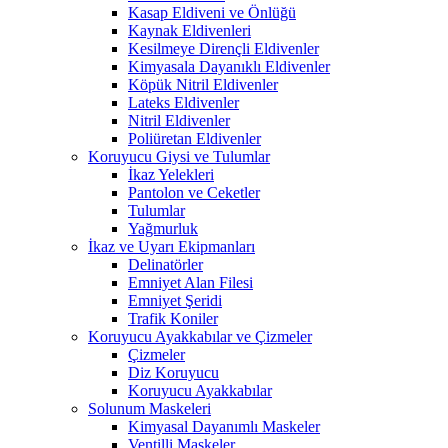
Kasap Eldiveni ve Önlüğü
Kaynak Eldivenleri
Kesilmeye Dirençli Eldivenler
Kimyasala Dayanıklı Eldivenler
Köpük Nitril Eldivenler
Lateks Eldivenler
Nitril Eldivenler
Poliüretan Eldivenler
Koruyucu Giysi ve Tulumlar
İkaz Yelekleri
Pantolon ve Ceketler
Tulumlar
Yağmurluk
İkaz ve Uyarı Ekipmanları
Delinatörler
Emniyet Alan Filesi
Emniyet Şeridi
Trafik Koniler
Koruyucu Ayakkabılar ve Çizmeler
Çizmeler
Diz Koruyucu
Koruyucu Ayakkabılar
Solunum Maskeleri
Kimyasal Dayanımlı Maskeler
Ventilli Maskeler