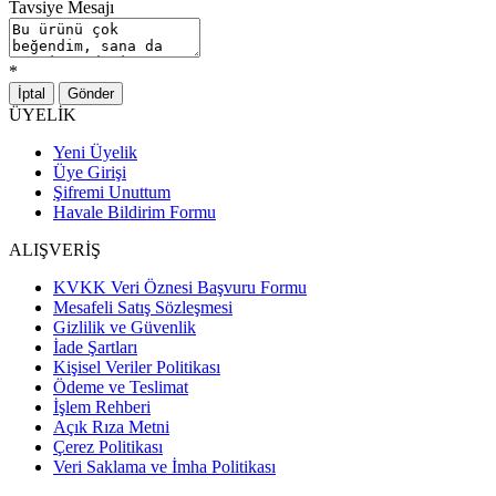
Tavsiye Mesajı
*
İptal
Gönder
ÜYELİK
Yeni Üyelik
Üye Girişi
Şifremi Unuttum
Havale Bildirim Formu
ALIŞVERİŞ
KVKK Veri Öznesi Başvuru Formu
Mesafeli Satış Sözleşmesi
Gizlilik ve Güvenlik
İade Şartları
Kişisel Veriler Politikası
Ödeme ve Teslimat
İşlem Rehberi
Açık Rıza Metni
Çerez Politikası
Veri Saklama ve İmha Politikası