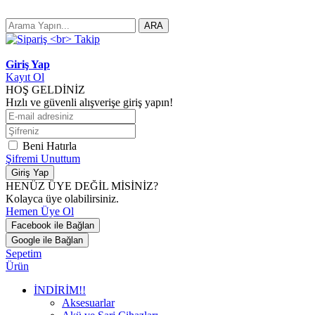
ARA
Giriş Yap
Kayıt Ol
HOŞ GELDİNİZ
Hızlı ve güvenli alışverişe giriş yapın!
Beni Hatırla
Şifremi Unuttum
Giriş Yap
HENÜZ ÜYE DEĞİL MİSİNİZ?
Kolayca üye olabilirsiniz.
Hemen Üye Ol
Facebook ile Bağlan
Google ile Bağlan
Sepetim
Ürün
İNDİRİM!!
Aksesuarlar