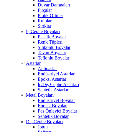
Duvar Damgaları
Fırçalar
Pratik Örtüler
Rulolar
Sırıklar
İç Cephe Boyaları
Plastik Boyalar
Renk Tüpleri
Silikonlu Boyalar
Tavan Boyaları
Teflonlu Boyalar
Astarlar
Antipaslar
Endüstriyel Astarlar
Epoksi Astarlar
İç/Dış Cephe Astarları
Sentetik Astarlar
Metal Boyaları
Endüstriyel Boyalar
Epoksi Boyalar
Pas Önleyici Boyalar
Sentetik Boyalar
Dış Cephe Boyaları
Jotun