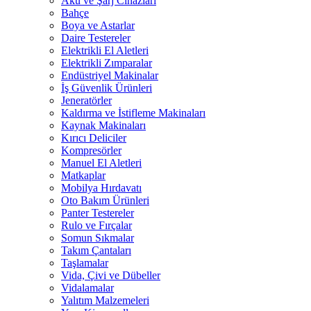
Akü ve Şarj Cihazları
Bahçe
Boya ve Astarlar
Daire Testereler
Elektrikli El Aletleri
Elektrikli Zımparalar
Endüstriyel Makinalar
İş Güvenlik Ürünleri
Jeneratörler
Kaldırma ve İstifleme Makinaları
Kaynak Makinaları
Kırıcı Deliciler
Kompresörler
Manuel El Aletleri
Matkaplar
Mobilya Hırdavatı
Oto Bakım Ürünleri
Panter Testereler
Rulo ve Fırçalar
Somun Sıkmalar
Takım Çantaları
Taşlamalar
Vida, Çivi ve Dübeller
Vidalamalar
Yalıtım Malzemeleri