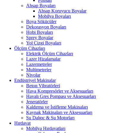
Polisan
Ahşap Boyaları
Ahşap Koruyucu Boyalar
Mobilya Boyaları
Boya Sökücüler
Dekorasyon Boyaları
Hobi Boyaları
Sprey Boyalar
Yol Çizgi Boyaları
Ölçüm Cihazları
Elektrik Ölçüm Cihazları
Lazer Hizalamalar
Lazermetreler
Multimetreler
Nivolar
Endüstriyel Makinalar
Beton Vibratörleri
Hava Kompresörler ve Aksesuarları
Havalı Gres Pompası ve Aksesuarları
Jeneratörler
Kaldırma ve İstifleme Makinaları
Kaynak Makinaları ve Aksesuarları
Su Dalgıç & Su Motorları
Hırdavat
Mobilya Hırdavatları