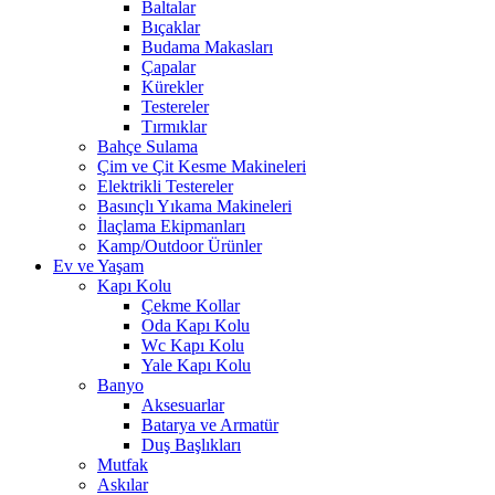
Baltalar
Bıçaklar
Budama Makasları
Çapalar
Kürekler
Testereler
Tırmıklar
Bahçe Sulama
Çim ve Çit Kesme Makineleri
Elektrikli Testereler
Basınçlı Yıkama Makineleri
İlaçlama Ekipmanları
Kamp/Outdoor Ürünler
Ev ve Yaşam
Kapı Kolu
Çekme Kollar
Oda Kapı Kolu
Wc Kapı Kolu
Yale Kapı Kolu
Banyo
Aksesuarlar
Batarya ve Armatür
Duş Başlıkları
Mutfak
Askılar