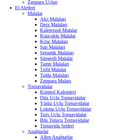
Zımpara Uçları
El Aletleri
Malalar
Alçı Malaları
Derz Malaları
Kaleterasit Malalar
Kauçuklu Malalar
Köşe Malaları
Şap Malaları
Seramik Malaları
Süngerli Malalar
Tamir Malaları
Tırfıl Malalar
Tuğla Malaları
Zımpara Malası
Tornavidalar
Kontrol Kalemleri
Düz Uçlu Tornavidalar
Yıldız Uçlu Tornavidalar
Lokma Uçlu Tornavidalar
Torx Uçlu Tornavidalar
Bits Tutucu Tornavidalar
Tornavida Setleri
Anahtarlar
Allen Anahtarlar