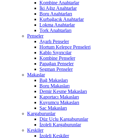
Kombine Anahtarlar
İki Ağız Anahtarlar
Boru Anahtarları
Kurbağacık Anahtarlar
Lokma Anahtarlar
Tork Anahtarları
Penseler
Ayarlı Penseler
Hortum Kelepçe Penseleri
Kablo Sıyırıcılar
Kombine Penseler
Papağan Penseler
Segman Penseler
Makaslar
Bağ Makasları
Boru Makasları
Demir Kesme Makasları
Kaportacı Makasları
Kuyumcu Makasları
Sac Makasları
Kargaburunlar
Düz Uçlu Kargaburunlar
İzoleli Kargaburunlar
Keskiler
İzoleli Keskiler