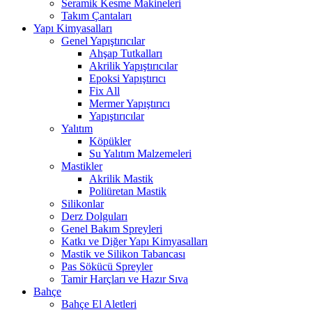
Seramik Kesme Makineleri
Takım Çantaları
Yapı Kimyasalları
Genel Yapıştırıcılar
Ahşap Tutkalları
Akrilik Yapıştırıcılar
Epoksi Yapıştırıcı
Fix All
Mermer Yapıştırıcı
Yapıştırıcılar
Yalıtım
Köpükler
Su Yalıtım Malzemeleri
Mastikler
Akrilik Mastik
Poliüretan Mastik
Silikonlar
Derz Dolguları
Genel Bakım Spreyleri
Katkı ve Diğer Yapı Kimyasalları
Mastik ve Silikon Tabancası
Pas Sökücü Spreyler
Tamir Harçları ve Hazır Sıva
Bahçe
Bahçe El Aletleri