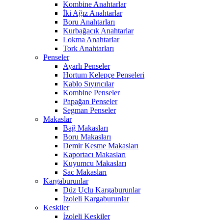
Kombine Anahtarlar
İki Ağız Anahtarlar
Boru Anahtarları
Kurbağacık Anahtarlar
Lokma Anahtarlar
Tork Anahtarları
Penseler
Ayarlı Penseler
Hortum Kelepçe Penseleri
Kablo Sıyırıcılar
Kombine Penseler
Papağan Penseler
Segman Penseler
Makaslar
Bağ Makasları
Boru Makasları
Demir Kesme Makasları
Kaportacı Makasları
Kuyumcu Makasları
Sac Makasları
Kargaburunlar
Düz Uçlu Kargaburunlar
İzoleli Kargaburunlar
Keskiler
İzoleli Keskiler