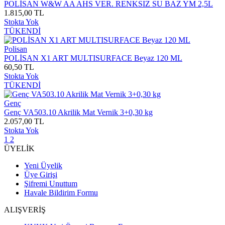
POLİSAN W&W AA AHS VER. RENKSIZ SU BAZ YM 2,5L
1.815,00 TL
Stokta Yok
TÜKENDİ
Polisan
POLİSAN X1 ART MULTISURFACE Beyaz 120 ML
60,50 TL
Stokta Yok
TÜKENDİ
Genç
Genç VA503.10 Akrilik Mat Vernik 3+0,30 kg
2.057,00 TL
Stokta Yok
1
2
ÜYELİK
Yeni Üyelik
Üye Girişi
Şifremi Unuttum
Havale Bildirim Formu
ALIŞVERİŞ