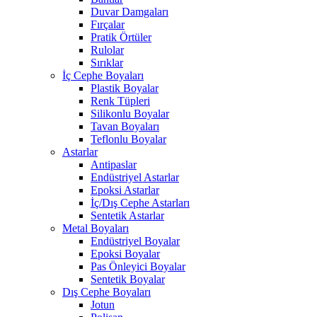
Duvar Damgaları
Fırçalar
Pratik Örtüler
Rulolar
Sırıklar
İç Cephe Boyaları
Plastik Boyalar
Renk Tüpleri
Silikonlu Boyalar
Tavan Boyaları
Teflonlu Boyalar
Astarlar
Antipaslar
Endüstriyel Astarlar
Epoksi Astarlar
İç/Dış Cephe Astarları
Sentetik Astarlar
Metal Boyaları
Endüstriyel Boyalar
Epoksi Boyalar
Pas Önleyici Boyalar
Sentetik Boyalar
Dış Cephe Boyaları
Jotun