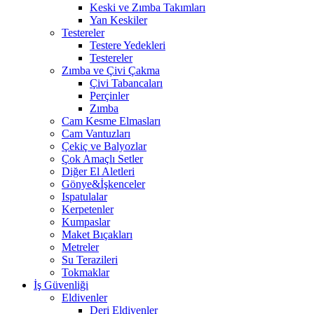
Keski ve Zımba Takımları
Yan Keskiler
Testereler
Testere Yedekleri
Testereler
Zımba ve Çivi Çakma
Çivi Tabancaları
Perçinler
Zımba
Cam Kesme Elmasları
Cam Vantuzları
Çekiç ve Balyozlar
Çok Amaçlı Setler
Diğer El Aletleri
Gönye&İşkenceler
Ispatulalar
Kerpetenler
Kumpaslar
Maket Bıçakları
Metreler
Su Terazileri
Tokmaklar
İş Güvenliği
Eldivenler
Deri Eldivenler