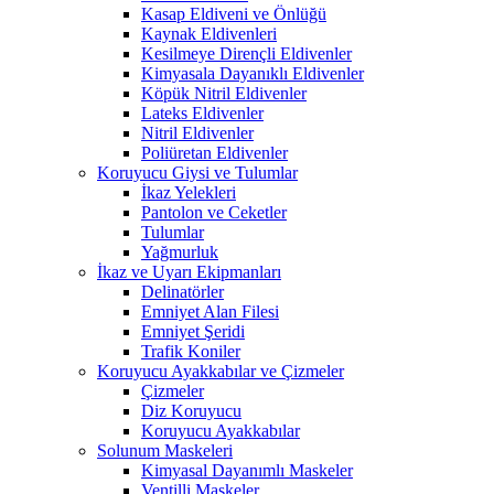
Kasap Eldiveni ve Önlüğü
Kaynak Eldivenleri
Kesilmeye Dirençli Eldivenler
Kimyasala Dayanıklı Eldivenler
Köpük Nitril Eldivenler
Lateks Eldivenler
Nitril Eldivenler
Poliüretan Eldivenler
Koruyucu Giysi ve Tulumlar
İkaz Yelekleri
Pantolon ve Ceketler
Tulumlar
Yağmurluk
İkaz ve Uyarı Ekipmanları
Delinatörler
Emniyet Alan Filesi
Emniyet Şeridi
Trafik Koniler
Koruyucu Ayakkabılar ve Çizmeler
Çizmeler
Diz Koruyucu
Koruyucu Ayakkabılar
Solunum Maskeleri
Kimyasal Dayanımlı Maskeler
Ventilli Maskeler