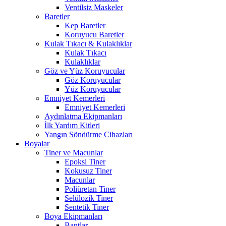
Ventilsiz Maskeler
Baretler
Kep Baretler
Koruyucu Baretler
Kulak Tıkacı & Kulaklıklar
Kulak Tıkacı
Kulaklıklar
Göz ve Yüz Koruyucular
Göz Koruyucular
Yüz Koruyucular
Emniyet Kemerleri
Emniyet Kemerleri
Aydınlatma Ekipmanları
İlk Yardım Kitleri
Yangın Söndürme Cihazları
Boyalar
Tiner ve Macunlar
Epoksi Tiner
Kokusuz Tiner
Macunlar
Poliüretan Tiner
Selülozik Tiner
Sentetik Tiner
Boya Ekipmanları
Bantlar