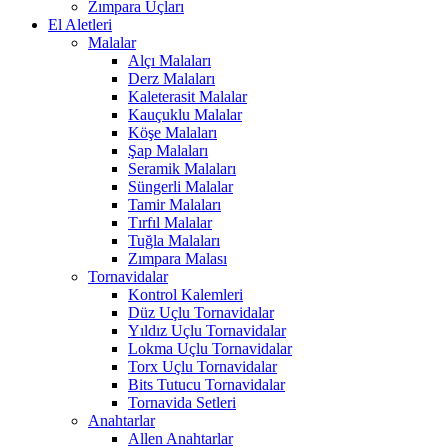
Zımpara Uçları
El Aletleri
Malalar
Alçı Malaları
Derz Malaları
Kaleterasit Malalar
Kauçuklu Malalar
Köşe Malaları
Şap Malaları
Seramik Malaları
Süngerli Malalar
Tamir Malaları
Tırfıl Malalar
Tuğla Malaları
Zımpara Malası
Tornavidalar
Kontrol Kalemleri
Düz Uçlu Tornavidalar
Yıldız Uçlu Tornavidalar
Lokma Uçlu Tornavidalar
Torx Uçlu Tornavidalar
Bits Tutucu Tornavidalar
Tornavida Setleri
Anahtarlar
Allen Anahtarlar