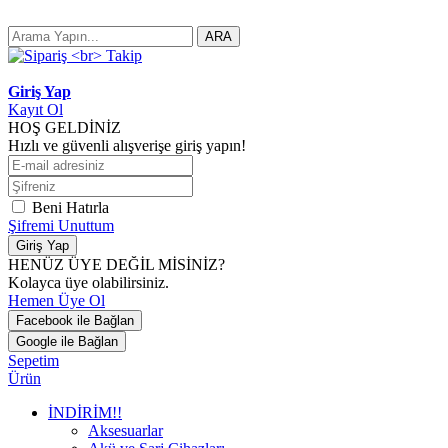
ARA
Giriş Yap
Kayıt Ol
HOŞ GELDİNİZ
Hızlı ve güvenli alışverişe giriş yapın!
Beni Hatırla
Şifremi Unuttum
Giriş Yap
HENÜZ ÜYE DEĞİL MİSİNİZ?
Kolayca üye olabilirsiniz.
Hemen Üye Ol
Facebook ile Bağlan
Google ile Bağlan
Sepetim
Ürün
İNDİRİM!!
Aksesuarlar