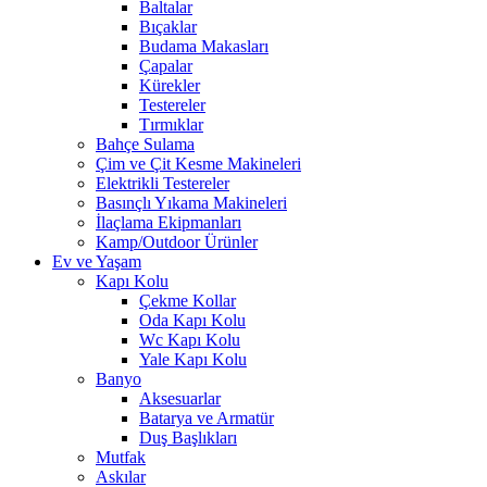
Baltalar
Bıçaklar
Budama Makasları
Çapalar
Kürekler
Testereler
Tırmıklar
Bahçe Sulama
Çim ve Çit Kesme Makineleri
Elektrikli Testereler
Basınçlı Yıkama Makineleri
İlaçlama Ekipmanları
Kamp/Outdoor Ürünler
Ev ve Yaşam
Kapı Kolu
Çekme Kollar
Oda Kapı Kolu
Wc Kapı Kolu
Yale Kapı Kolu
Banyo
Aksesuarlar
Batarya ve Armatür
Duş Başlıkları
Mutfak
Askılar