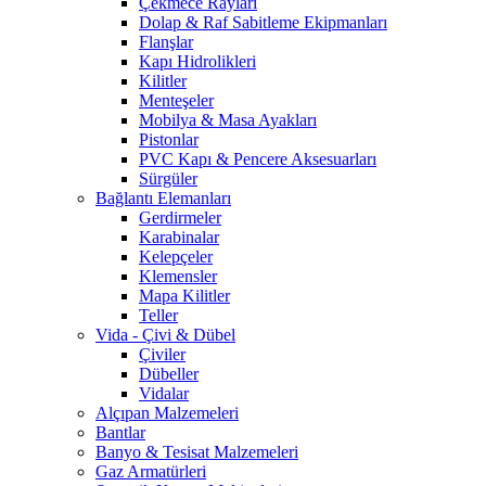
Çekmece Rayları
Dolap & Raf Sabitleme Ekipmanları
Flanşlar
Kapı Hidrolikleri
Kilitler
Menteşeler
Mobilya & Masa Ayakları
Pistonlar
PVC Kapı & Pencere Aksesuarları
Sürgüler
Bağlantı Elemanları
Gerdirmeler
Karabinalar
Kelepçeler
Klemensler
Mapa Kilitler
Teller
Vida - Çivi & Dübel
Çiviler
Dübeller
Vidalar
Alçıpan Malzemeleri
Bantlar
Banyo & Tesisat Malzemeleri
Gaz Armatürleri