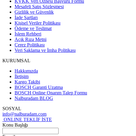
KVKK Veri Öznesi Başvuru Formu
Mesafeli Satış Sözleşmesi
Gizlilik ve Güvenlik
İade Şartları
Kişisel Veriler Politikası
Ödeme ve Teslimat
İşlem Rehberi
Açık Rıza Metni
Çerez Politikası
Veri Saklama ve İmha Politikası
KURUMSAL
Hakkımızda
İletişim
Kargo Takibi
BOSCH Garanti Uzatma
BOSCH Online Onarım Talep Formu
Nalburadam BLOG
SOSYAL
info@nalburadam.com
ONLINE TEKLİF İSTE
Konu Başlığı