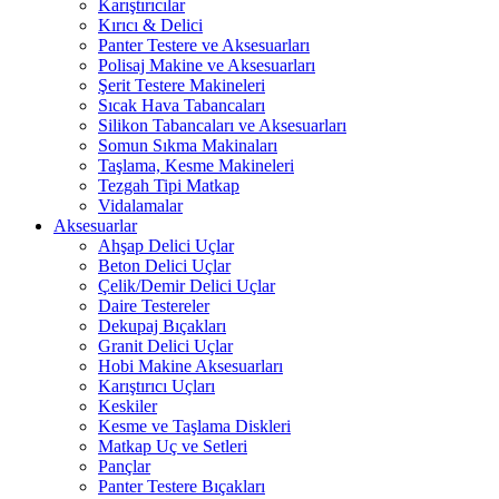
Karıştırıcılar
Kırıcı & Delici
Panter Testere ve Aksesuarları
Polisaj Makine ve Aksesuarları
Şerit Testere Makineleri
Sıcak Hava Tabancaları
Silikon Tabancaları ve Aksesuarları
Somun Sıkma Makinaları
Taşlama, Kesme Makineleri
Tezgah Tipi Matkap
Vidalamalar
Aksesuarlar
Ahşap Delici Uçlar
Beton Delici Uçlar
Çelik/Demir Delici Uçlar
Daire Testereler
Dekupaj Bıçakları
Granit Delici Uçlar
Hobi Makine Aksesuarları
Karıştırıcı Uçları
Keskiler
Kesme ve Taşlama Diskleri
Matkap Uç ve Setleri
Pançlar
Panter Testere Bıçakları