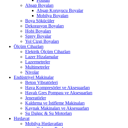
Polisan
Ahşap Boyaları
Ahşap Koruyucu Boyalar
Mobilya Boyaları
Boya Sökücüler
Dekorasyon Boyaları
Hobi Boyaları
Sprey Boyalar
Yol Çizgi Boyaları
Ölçüm Cihazları
Elektrik Ölçüm Cihazları
Lazer Hizalamalar
Lazermetreler
Multimetreler
Nivolar
Endüstriyel Makinalar
Beton Vibratörleri
Hava Kompresörler ve Aksesuarları
Havalı Gres Pompası ve Aksesuarları
Jeneratörler
Kaldırma ve İstifleme Makinaları
Kaynak Makinaları ve Aksesuarları
Su Dalgıç & Su Motorları
Hırdavat
Mobilya Hırdavatları