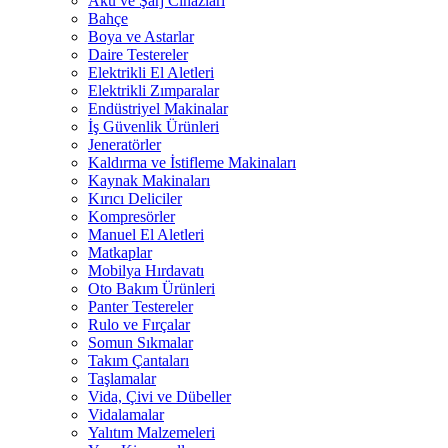
Akü ve Şarj Cihazları
Bahçe
Boya ve Astarlar
Daire Testereler
Elektrikli El Aletleri
Elektrikli Zımparalar
Endüstriyel Makinalar
İş Güvenlik Ürünleri
Jeneratörler
Kaldırma ve İstifleme Makinaları
Kaynak Makinaları
Kırıcı Deliciler
Kompresörler
Manuel El Aletleri
Matkaplar
Mobilya Hırdavatı
Oto Bakım Ürünleri
Panter Testereler
Rulo ve Fırçalar
Somun Sıkmalar
Takım Çantaları
Taşlamalar
Vida, Çivi ve Dübeller
Vidalamalar
Yalıtım Malzemeleri