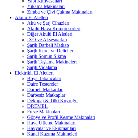
Yapı Kimyasalları
Yıkama Makinaları
Zımba ve Çivi Çakma Makinaları
Akülü El Aletleri
Akü ve Şarj Cihazları
Akülü Hava Kompresörleri
Diğer Akülü El Aletleri
IXO ve Aksesuarları
Şarjlı Darbeli Matkap
Şarjlı Kırıcı ve Deliciler
Şarjlı Somun Sıkma
Şarjlı Taşlama Makineleri
Şarjlı Vidalama
Elektrikli El Aletleri
Boya Tabancaları
Daire Testereler
Darbeli Matkaplar
Darbesiz Matkaplar
Dekupaj & Tilki Kuyruğu
DREMEL
Freze Makinaları
Gönye ve Profil Kesme Makinaları
Hava Üfleme Makinaları
Havyalar ve Ekipmanları
Kanal Kazıma Makineleri