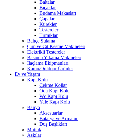
Baltalar
Bıçaklar
Budama Makasları
Çapalar
Kürekler
Testereler
Tırmıklar
Bahçe Sulama
Çim ve Çit Kesme Makineleri
Elektrikli Testereler
Basınçlı Yıkama Makineleri
İlaçlama Ekipmanları
Kamp/Outdoor Ürünler
Ev ve Yaşam
Kapı Kolu
Çekme Kollar
Oda Kapı Kolu
Wc Kapı Kolu
Yale Kapı Kolu
Banyo
Aksesuarlar
Batarya ve Armatür
Duş Başlıkları
Mutfak
Askılar