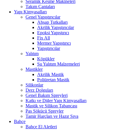
Seramik Kesme Makineleri
Takım Çantaları
Yapı Kimyasalları
Genel Yapıştırıcılar
Ahşap Tutkalları
Akrilik Yapıştırıcılar
Epoksi Yapıştırıcı
Fix All
Mermer Yapıştırıcı
Yapıştırıcılar
Yalıtım
Köpükler
Su Yalıtım Malzemeleri
Mastikler
Akrilik Mastik
Poliüretan Mastik
Silikonlar
Derz Dolguları
Genel Bakım Spreyleri
Katkı ve Diğer Yapı Kimyasalları
Mastik ve Silikon Tabancası
Pas Sökücü Spreyler
Tamir Harçları ve Hazır Sıva
Bahçe
Bahçe El Aletleri