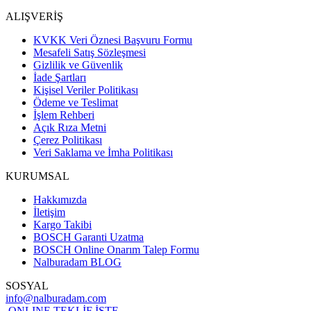
ALIŞVERİŞ
KVKK Veri Öznesi Başvuru Formu
Mesafeli Satış Sözleşmesi
Gizlilik ve Güvenlik
İade Şartları
Kişisel Veriler Politikası
Ödeme ve Teslimat
İşlem Rehberi
Açık Rıza Metni
Çerez Politikası
Veri Saklama ve İmha Politikası
KURUMSAL
Hakkımızda
İletişim
Kargo Takibi
BOSCH Garanti Uzatma
BOSCH Online Onarım Talep Formu
Nalburadam BLOG
SOSYAL
info@nalburadam.com
ONLINE TEKLİF İSTE