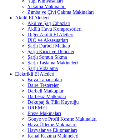
Yapı Kimyasalları
Yıkama Makinaları
Zımba ve Çivi Çakma Makinaları
Akülü El Aletleri
Akü ve Şarj Cihazları
Akülü Hava Kompresörleri
Diğer Akülü El Aletleri
IXO ve Aksesuarları
Şarjlı Darbeli Matkap
Şarjlı Kırıcı ve Deliciler
Şarjlı Somun Sıkma
Şarjlı Taşlama Makineleri
Şarjlı Vidalama
Elektrikli El Aletleri
Boya Tabancaları
Daire Testereler
Darbeli Matkaplar
Darbesiz Matkaplar
Dekupaj & Tilki Kuyruğu
DREMEL
Freze Makinaları
Gönye ve Profil Kesme Makinaları
Hava Üfleme Makinaları
Havyalar ve Ekipmanları
Kanal Kazıma Makineleri