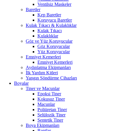
Ventilsiz Maskeler
Baretler
Kep Baretler
Koruyucu Baretler
Kulak Tıkacı & Kulaklıklar
Kulak Tıkacı
Kulaklıklar
Göz ve Yüz Koruyucular
Göz Koruyucular
Yüz Koruyucular
Emniyet Kemerleri
Emniyet Kemerleri
Aydınlatma Ekipmanları
İlk Yardım Kitleri
Yangın Söndürme Cihazları
Boyalar
Tiner ve Macunlar
Epoksi Tiner
Kokusuz Tiner
Macunlar
Poliüretan Tiner
Selülozik Tiner
Sentetik Tiner
Boya Ekipmanları
Bantlar