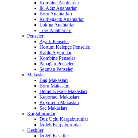
Kombine Anahtarlar
İki Ağız Anahtarlar
Boru Anahtarları
Kurbağacık Anahtarlar
Lokma Anahtarlar
Tork Anahtarları
Penseler
Ayarlı Penseler
Hortum Kelepçe Penseleri
Kablo Sıyırıcılar
Kombine Penseler
Papağan Penseler
Segman Penseler
Makaslar
Bağ Makasları
Boru Makasları
Demir Kesme Makasları
Kaportacı Makasları
Kuyumcu Makasları
Sac Makasları
Kargaburunlar
Düz Uçlu Kargaburunlar
İzoleli Kargaburunlar
Keskiler
İzoleli Keskiler