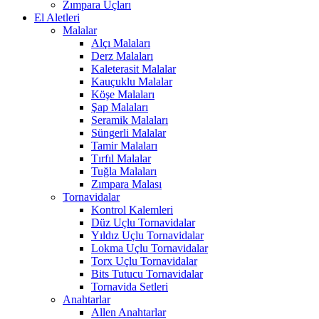
Zımpara Uçları
El Aletleri
Malalar
Alçı Malaları
Derz Malaları
Kaleterasit Malalar
Kauçuklu Malalar
Köşe Malaları
Şap Malaları
Seramik Malaları
Süngerli Malalar
Tamir Malaları
Tırfıl Malalar
Tuğla Malaları
Zımpara Malası
Tornavidalar
Kontrol Kalemleri
Düz Uçlu Tornavidalar
Yıldız Uçlu Tornavidalar
Lokma Uçlu Tornavidalar
Torx Uçlu Tornavidalar
Bits Tutucu Tornavidalar
Tornavida Setleri
Anahtarlar
Allen Anahtarlar