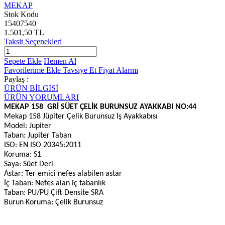
MEKAP
Stok Kodu
15407540
1.501,50 TL
Taksit Seçenekleri
Sepete Ekle
Hemen Al
Favorilerime Ekle
Tavsiye Et
Fiyat Alarmı
Paylaş :
ÜRÜN BİLGİSİ
ÜRÜN YORUMLARI
MEKAP 158
GRİ SÜET ÇELİK BURUNSUZ AYAKKABI NO:44
Mekap 158 Jüpiter Çelik Burunsuz Iş Ayakkabısı
Model: Jupiter
Taban: Jupiter Taban
ISO: EN ISO 20345:2011
Koruma: S1
Saya: Süet Deri
Astar: Ter emici nefes alabilen astar
İç Taban: Nefes alan iç tabanlık
Taban: PU/PU Çift Densite SRA
Burun Koruma: Çelik Burunsuz