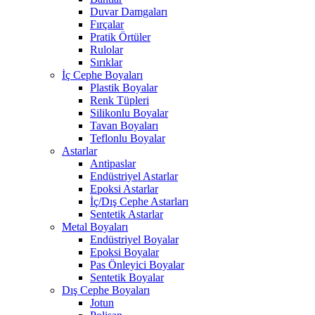
Duvar Damgaları
Fırçalar
Pratik Örtüler
Rulolar
Sırıklar
İç Cephe Boyaları
Plastik Boyalar
Renk Tüpleri
Silikonlu Boyalar
Tavan Boyaları
Teflonlu Boyalar
Astarlar
Antipaslar
Endüstriyel Astarlar
Epoksi Astarlar
İç/Dış Cephe Astarları
Sentetik Astarlar
Metal Boyaları
Endüstriyel Boyalar
Epoksi Boyalar
Pas Önleyici Boyalar
Sentetik Boyalar
Dış Cephe Boyaları
Jotun