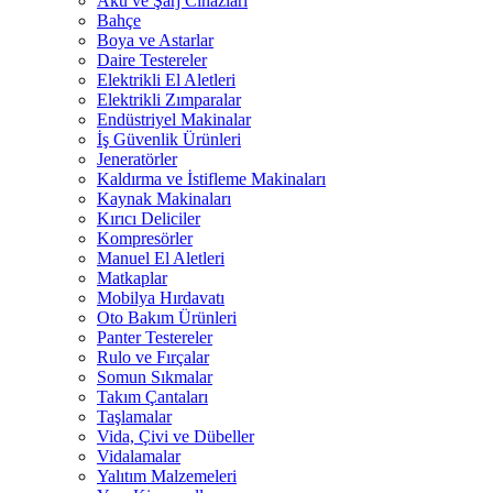
Akü ve Şarj Cihazları
Bahçe
Boya ve Astarlar
Daire Testereler
Elektrikli El Aletleri
Elektrikli Zımparalar
Endüstriyel Makinalar
İş Güvenlik Ürünleri
Jeneratörler
Kaldırma ve İstifleme Makinaları
Kaynak Makinaları
Kırıcı Deliciler
Kompresörler
Manuel El Aletleri
Matkaplar
Mobilya Hırdavatı
Oto Bakım Ürünleri
Panter Testereler
Rulo ve Fırçalar
Somun Sıkmalar
Takım Çantaları
Taşlamalar
Vida, Çivi ve Dübeller
Vidalamalar
Yalıtım Malzemeleri