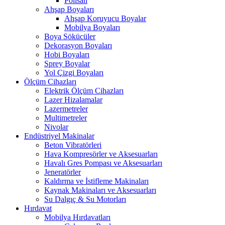
Polisan
Ahşap Boyaları
Ahşap Koruyucu Boyalar
Mobilya Boyaları
Boya Sökücüler
Dekorasyon Boyaları
Hobi Boyaları
Sprey Boyalar
Yol Çizgi Boyaları
Ölçüm Cihazları
Elektrik Ölçüm Cihazları
Lazer Hizalamalar
Lazermetreler
Multimetreler
Nivolar
Endüstriyel Makinalar
Beton Vibratörleri
Hava Kompresörler ve Aksesuarları
Havalı Gres Pompası ve Aksesuarları
Jeneratörler
Kaldırma ve İstifleme Makinaları
Kaynak Makinaları ve Aksesuarları
Su Dalgıç & Su Motorları
Hırdavat
Mobilya Hırdavatları