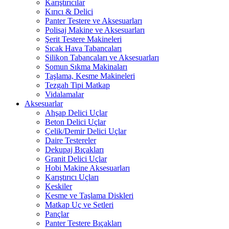
Karıştırıcılar
Kırıcı & Delici
Panter Testere ve Aksesuarları
Polisaj Makine ve Aksesuarları
Şerit Testere Makineleri
Sıcak Hava Tabancaları
Silikon Tabancaları ve Aksesuarları
Somun Sıkma Makinaları
Taşlama, Kesme Makineleri
Tezgah Tipi Matkap
Vidalamalar
Aksesuarlar
Ahşap Delici Uçlar
Beton Delici Uçlar
Çelik/Demir Delici Uçlar
Daire Testereler
Dekupaj Bıçakları
Granit Delici Uçlar
Hobi Makine Aksesuarları
Karıştırıcı Uçları
Keskiler
Kesme ve Taşlama Diskleri
Matkap Uç ve Setleri
Pançlar
Panter Testere Bıçakları