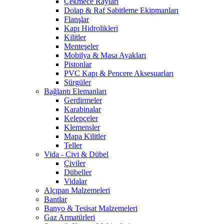
Çekmece Rayları
Dolap & Raf Sabitleme Ekipmanları
Flanşlar
Kapı Hidrolikleri
Kilitler
Menteşeler
Mobilya & Masa Ayakları
Pistonlar
PVC Kapı & Pencere Aksesuarları
Sürgüler
Bağlantı Elemanları
Gerdirmeler
Karabinalar
Kelepçeler
Klemensler
Mapa Kilitler
Teller
Vida - Çivi & Dübel
Çiviler
Dübeller
Vidalar
Alçıpan Malzemeleri
Bantlar
Banyo & Tesisat Malzemeleri
Gaz Armatürleri