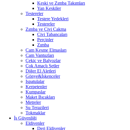
Keski ve Zımba Takımları
Yan Keskiler
Testereler
Testere Yedekleri
Testereler
Zımba ve Çivi Çakma
Çivi Tabancaları
Perçinler
Zımba
Cam Kesme Elmasları
Cam Vantuzları
Çekiç ve Balyozlar
Çok Amaçlı Setler
Diğer El Aletleri
Gönye&İşkenceler
Ispatulalar
Kerpetenler
Kumpaslar
Maket Bıçakları
Metreler
Su Terazileri
Tokmaklar
İş Güvenliği
Eldivenler
Deri Eldivenler