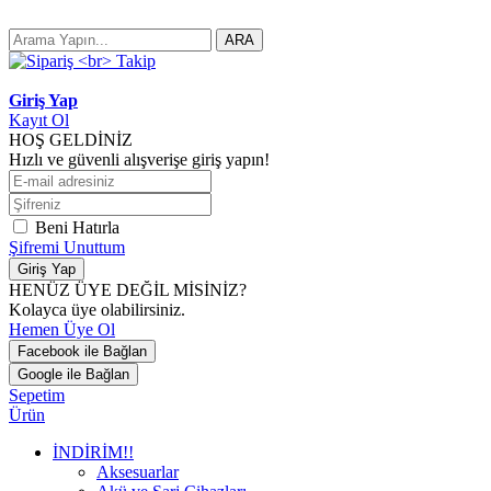
ARA
Giriş Yap
Kayıt Ol
HOŞ GELDİNİZ
Hızlı ve güvenli alışverişe giriş yapın!
Beni Hatırla
Şifremi Unuttum
Giriş Yap
HENÜZ ÜYE DEĞİL MİSİNİZ?
Kolayca üye olabilirsiniz.
Hemen Üye Ol
Facebook ile Bağlan
Google ile Bağlan
Sepetim
Ürün
İNDİRİM!!
Aksesuarlar