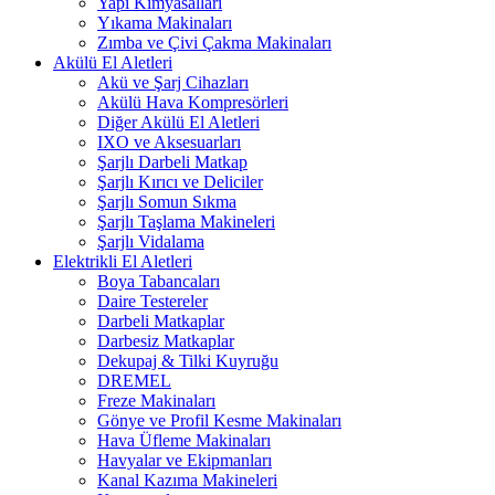
Yapı Kimyasalları
Yıkama Makinaları
Zımba ve Çivi Çakma Makinaları
Akülü El Aletleri
Akü ve Şarj Cihazları
Akülü Hava Kompresörleri
Diğer Akülü El Aletleri
IXO ve Aksesuarları
Şarjlı Darbeli Matkap
Şarjlı Kırıcı ve Deliciler
Şarjlı Somun Sıkma
Şarjlı Taşlama Makineleri
Şarjlı Vidalama
Elektrikli El Aletleri
Boya Tabancaları
Daire Testereler
Darbeli Matkaplar
Darbesiz Matkaplar
Dekupaj & Tilki Kuyruğu
DREMEL
Freze Makinaları
Gönye ve Profil Kesme Makinaları
Hava Üfleme Makinaları
Havyalar ve Ekipmanları
Kanal Kazıma Makineleri