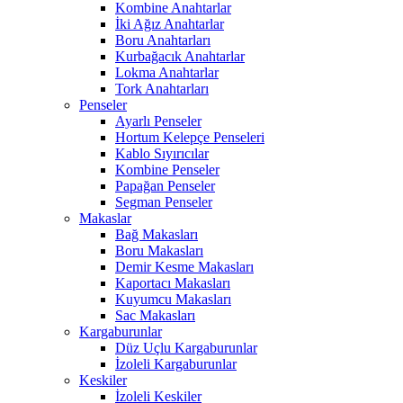
Kombine Anahtarlar
İki Ağız Anahtarlar
Boru Anahtarları
Kurbağacık Anahtarlar
Lokma Anahtarlar
Tork Anahtarları
Penseler
Ayarlı Penseler
Hortum Kelepçe Penseleri
Kablo Sıyırıcılar
Kombine Penseler
Papağan Penseler
Segman Penseler
Makaslar
Bağ Makasları
Boru Makasları
Demir Kesme Makasları
Kaportacı Makasları
Kuyumcu Makasları
Sac Makasları
Kargaburunlar
Düz Uçlu Kargaburunlar
İzoleli Kargaburunlar
Keskiler
İzoleli Keskiler