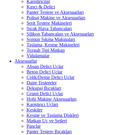
Karıştırıcılar
Kırıcı & Delici
Panter Testere ve Aksesuarları
Polisaj Makine ve Aksesuarları
Şerit Testere Makineleri
Sıcak Hava Tabancaları
Silikon Tabancaları ve Aksesuarları
Somun Sıkma Makinaları
Taşlama, Kesme Makineleri
Tezgah Tipi Matkap
Vidalamalar
Aksesuarlar
Ahşap Delici Uçlar
Beton Delici Uçlar
Çelik/Demir Delici Uçlar
Daire Testereler
Dekupaj Bıçakları
Granit Delici Uçlar
Hobi Makine Aksesuarları
Karıştırıcı Uçları
Keskiler
Kesme ve Taşlama Diskleri
Matkap Uç ve Setleri
Pançlar
Panter Testere Bıçakları