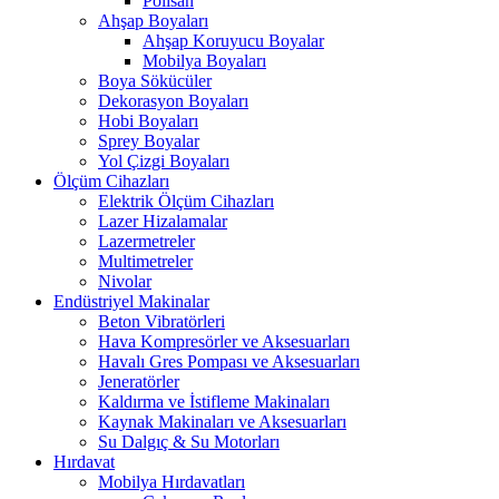
Polisan
Ahşap Boyaları
Ahşap Koruyucu Boyalar
Mobilya Boyaları
Boya Sökücüler
Dekorasyon Boyaları
Hobi Boyaları
Sprey Boyalar
Yol Çizgi Boyaları
Ölçüm Cihazları
Elektrik Ölçüm Cihazları
Lazer Hizalamalar
Lazermetreler
Multimetreler
Nivolar
Endüstriyel Makinalar
Beton Vibratörleri
Hava Kompresörler ve Aksesuarları
Havalı Gres Pompası ve Aksesuarları
Jeneratörler
Kaldırma ve İstifleme Makinaları
Kaynak Makinaları ve Aksesuarları
Su Dalgıç & Su Motorları
Hırdavat
Mobilya Hırdavatları