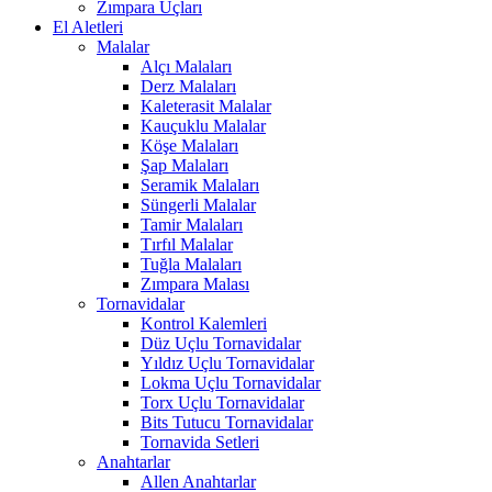
Zımpara Uçları
El Aletleri
Malalar
Alçı Malaları
Derz Malaları
Kaleterasit Malalar
Kauçuklu Malalar
Köşe Malaları
Şap Malaları
Seramik Malaları
Süngerli Malalar
Tamir Malaları
Tırfıl Malalar
Tuğla Malaları
Zımpara Malası
Tornavidalar
Kontrol Kalemleri
Düz Uçlu Tornavidalar
Yıldız Uçlu Tornavidalar
Lokma Uçlu Tornavidalar
Torx Uçlu Tornavidalar
Bits Tutucu Tornavidalar
Tornavida Setleri
Anahtarlar
Allen Anahtarlar