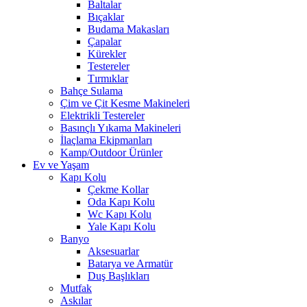
Baltalar
Bıçaklar
Budama Makasları
Çapalar
Kürekler
Testereler
Tırmıklar
Bahçe Sulama
Çim ve Çit Kesme Makineleri
Elektrikli Testereler
Basınçlı Yıkama Makineleri
İlaçlama Ekipmanları
Kamp/Outdoor Ürünler
Ev ve Yaşam
Kapı Kolu
Çekme Kollar
Oda Kapı Kolu
Wc Kapı Kolu
Yale Kapı Kolu
Banyo
Aksesuarlar
Batarya ve Armatür
Duş Başlıkları
Mutfak
Askılar