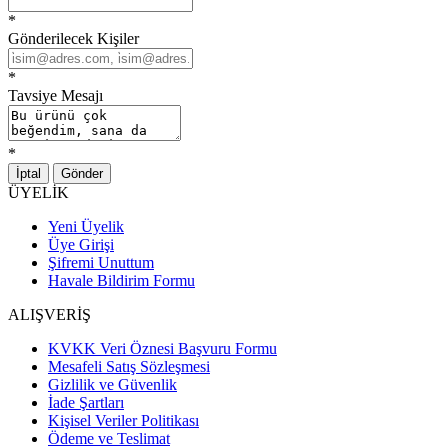
*
Gönderilecek Kişiler
*
Tavsiye Mesajı
*
İptal
Gönder
ÜYELİK
Yeni Üyelik
Üye Girişi
Şifremi Unuttum
Havale Bildirim Formu
ALIŞVERİŞ
KVKK Veri Öznesi Başvuru Formu
Mesafeli Satış Sözleşmesi
Gizlilik ve Güvenlik
İade Şartları
Kişisel Veriler Politikası
Ödeme ve Teslimat