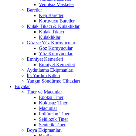
Ventilsiz Maskeler
Baretler
Kep Baretler
Koruyucu Baretler
Kulak Tıkacı & Kulaklıklar
Kulak Tıkacı
Kulaklıklar
Göz ve Yüz Koruyucular
Göz Koruyucular
Yüz Koruyucular
Emniyet Kemerleri
Emniyet Kemerleri
Aydınlatma Ekipmanları
İlk Yardım Kitleri
Yangın Söndürme Cihazları
Boyalar
Tiner ve Macunlar
Epoksi Tiner
Kokusuz Tiner
Macunlar
Poliüretan Tiner
Selülozik Tiner
Sentetik Tiner
Boya Ekipmanları
Bantlar