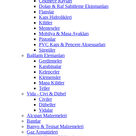
Çekmece Rayları
Dolap & Raf Sabitleme Ekipmanları
Flanşlar
Kapı Hidrolikleri
Kilitler
Menteşeler
Mobilya & Masa Ayakları
Pistonlar
PVC Kapı & Pencere Aksesuarları
Sürgüler
Bağlantı Elemanları
Gerdirmeler
Karabinalar
Kelepçeler
Klemensler
Mapa Kilitler
Teller
Vida - Çivi & Dübel
Çiviler
Dübeller
Vidalar
Alçıpan Malzemeleri
Bantlar
Banyo & Tesisat Malzemeleri
Gaz Armatürleri