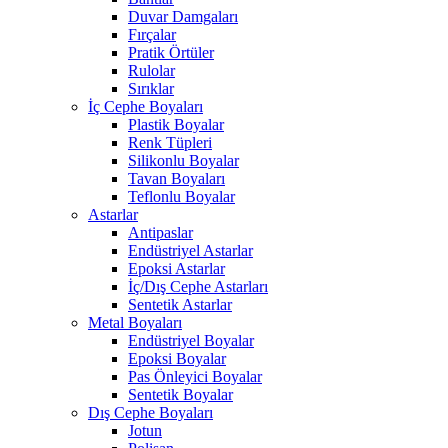
Duvar Damgaları
Fırçalar
Pratik Örtüler
Rulolar
Sırıklar
İç Cephe Boyaları
Plastik Boyalar
Renk Tüpleri
Silikonlu Boyalar
Tavan Boyaları
Teflonlu Boyalar
Astarlar
Antipaslar
Endüstriyel Astarlar
Epoksi Astarlar
İç/Dış Cephe Astarları
Sentetik Astarlar
Metal Boyaları
Endüstriyel Boyalar
Epoksi Boyalar
Pas Önleyici Boyalar
Sentetik Boyalar
Dış Cephe Boyaları
Jotun