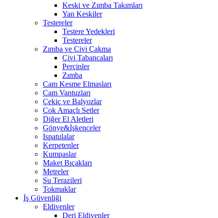
Keski ve Zımba Takımları
Yan Keskiler
Testereler
Testere Yedekleri
Testereler
Zımba ve Çivi Çakma
Çivi Tabancaları
Perçinler
Zımba
Cam Kesme Elmasları
Cam Vantuzları
Çekiç ve Balyozlar
Çok Amaçlı Setler
Diğer El Aletleri
Gönye&İşkenceler
Ispatulalar
Kerpetenler
Kumpaslar
Maket Bıçakları
Metreler
Su Terazileri
Tokmaklar
İş Güvenliği
Eldivenler
Deri Eldivenler