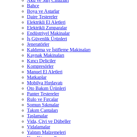
Akü ve Şarj Cihazları
Bahçe
Boya ve Astarlar
Daire Testereler
Elektrikli El Aletleri
Elektrikli Zımparalar
Endüstriyel Makinalar
İş Güvenlik Ürünleri
Jeneratörler
Kaldırma ve İstifleme Makinaları
Kaynak Makinaları
Kırıcı Deliciler
Kompresörler
Manuel El Aletleri
Matkaplar
Mobilya Hırdavatı
Oto Bakım Ürünleri
Panter Testereler
Rulo ve Fırçalar
Somun Sıkmalar
Takım Çantaları
Taşlamalar
Vida, Çivi ve Dübeller
Vidalamalar
Yalıtım Malzemeleri