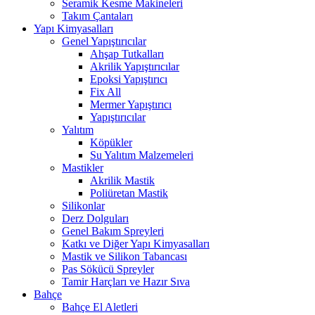
Seramik Kesme Makineleri
Takım Çantaları
Yapı Kimyasalları
Genel Yapıştırıcılar
Ahşap Tutkalları
Akrilik Yapıştırıcılar
Epoksi Yapıştırıcı
Fix All
Mermer Yapıştırıcı
Yapıştırıcılar
Yalıtım
Köpükler
Su Yalıtım Malzemeleri
Mastikler
Akrilik Mastik
Poliüretan Mastik
Silikonlar
Derz Dolguları
Genel Bakım Spreyleri
Katkı ve Diğer Yapı Kimyasalları
Mastik ve Silikon Tabancası
Pas Sökücü Spreyler
Tamir Harçları ve Hazır Sıva
Bahçe
Bahçe El Aletleri