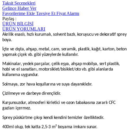
Taksit Seçenekleri
Gelince Haber Ver
Favorilerime Ekle
Tavsiye Et
Fiyat Alarmı
Paylaş :
ÜRÜN BİLGİSİ
ÜRÜN YORUMLARI
Akrilik esaslı, hızlı kurumalı, solvent bazlı, koruyucu ve dekoratif sprey
boya.
İçte ve dışta, ahşap, metal, cam, seramik, plastik, kağıt, karton, beton
yapmak çiçek vb. gibi yüzeylerde kullanılır.
Makinalar, yedek parçalar, çelik eşya, ahşap mobilya, sert plastik,
hobi ve el sanatları, motorsiklet/bisiklet/oto vb. gibi alanlarda
kullanıma uygundur.
Solmaya, zor hava koşullarına ve suya dayanıklıdır.
Çizilmeye ve darbeye dirençlidir.
Kurşunsuzdur, atmosferi kirletici ve ozon tabakasına zararlı CFC
gazları içermez.
Sprey püskürtme çıkışı kendi kendini temizler özelliktedir.
400ml olup, tek katta 2,5-3 m² boyama imkanı sunar.