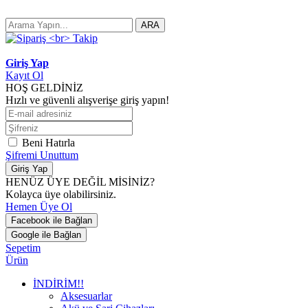
ARA
Giriş Yap
Kayıt Ol
HOŞ GELDİNİZ
Hızlı ve güvenli alışverişe giriş yapın!
Beni Hatırla
Şifremi Unuttum
Giriş Yap
HENÜZ ÜYE DEĞİL MİSİNİZ?
Kolayca üye olabilirsiniz.
Hemen Üye Ol
Facebook ile Bağlan
Google ile Bağlan
Sepetim
Ürün
İNDİRİM!!
Aksesuarlar