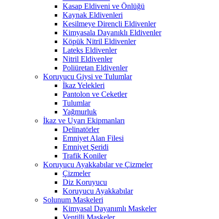
Kasap Eldiveni ve Önlüğü
Kaynak Eldivenleri
Kesilmeye Dirençli Eldivenler
Kimyasala Dayanıklı Eldivenler
Köpük Nitril Eldivenler
Lateks Eldivenler
Nitril Eldivenler
Poliüretan Eldivenler
Koruyucu Giysi ve Tulumlar
İkaz Yelekleri
Pantolon ve Ceketler
Tulumlar
Yağmurluk
İkaz ve Uyarı Ekipmanları
Delinatörler
Emniyet Alan Filesi
Emniyet Şeridi
Trafik Koniler
Koruyucu Ayakkabılar ve Çizmeler
Çizmeler
Diz Koruyucu
Koruyucu Ayakkabılar
Solunum Maskeleri
Kimyasal Dayanımlı Maskeler
Ventilli Maskeler