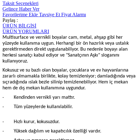
Taksit Seçenekleri
Gelince Haber Ver
Favorilerime Ekle
Tavsiye Et
Fiyat Alarmı
Paylaş :
ÜRÜN BİLGİSİ
ÜRÜN YORUMLARI
Multisurface ve vernikli boyalar cam, metal, ahşap gibi her
yüzeyde kullanıma uygun. Herhangi bir ön hazırlık veya ustalık
gerektirmeden direkt uygulanabiliyor. Bu nedenle boyayı alan
herkesi sanatçı kabul ediyor ve "Sanatçının Aşkı" sloganını
kullanıyoruz.
Kokusuz ve su bazlı olan boyalar, çocuklara ve ev hayvanlarına
zararlı olmamakla birlikte, kolay temizleniyor; damladığında veya
sıçradığında ıslak bezle silinip temizlenebiliyor. Hem iç mekan
hem de dış mekan kullanımına uygundur.
· Kendinden vernikli yarı mattır.
· Tüm yüzeylerde kullanılabilir.
· Hızlı kurur, kokusuzdur.
· Yüksek dağılım ve kapatıcılık özelliği vardır.