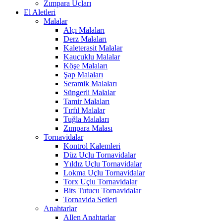
Zımpara Uçları
El Aletleri
Malalar
Alçı Malaları
Derz Malaları
Kaleterasit Malalar
Kauçuklu Malalar
Köşe Malaları
Şap Malaları
Seramik Malaları
Süngerli Malalar
Tamir Malaları
Tırfıl Malalar
Tuğla Malaları
Zımpara Malası
Tornavidalar
Kontrol Kalemleri
Düz Uçlu Tornavidalar
Yıldız Uçlu Tornavidalar
Lokma Uçlu Tornavidalar
Torx Uçlu Tornavidalar
Bits Tutucu Tornavidalar
Tornavida Setleri
Anahtarlar
Allen Anahtarlar