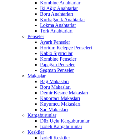
Kombine Anahtarlar
İki Ağız Anahtarlar
Boru Anahtarları
Kurbağacık Anahtarlar
Lokma Anahtarlar
Tork Anahtarları
Penseler
Ayarlı Penseler
Hortum Kelepçe Penseleri
Kablo Sıyırıcılar
Kombine Penseler
Papağan Penseler
Segman Penseler
Makaslar
Bağ Makasları
Boru Makasları
Demir Kesme Makasları
Kaportacı Makasları
Kuyumcu Makasları
Sac Makasları
Kargaburunlar
Düz Uçlu Kargaburunlar
İzoleli Kargaburunlar
Keskiler
İzoleli Keskiler