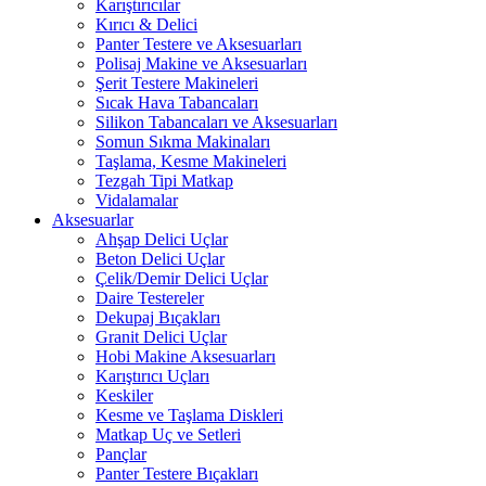
Karıştırıcılar
Kırıcı & Delici
Panter Testere ve Aksesuarları
Polisaj Makine ve Aksesuarları
Şerit Testere Makineleri
Sıcak Hava Tabancaları
Silikon Tabancaları ve Aksesuarları
Somun Sıkma Makinaları
Taşlama, Kesme Makineleri
Tezgah Tipi Matkap
Vidalamalar
Aksesuarlar
Ahşap Delici Uçlar
Beton Delici Uçlar
Çelik/Demir Delici Uçlar
Daire Testereler
Dekupaj Bıçakları
Granit Delici Uçlar
Hobi Makine Aksesuarları
Karıştırıcı Uçları
Keskiler
Kesme ve Taşlama Diskleri
Matkap Uç ve Setleri
Pançlar
Panter Testere Bıçakları