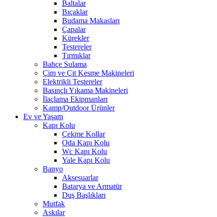
Baltalar
Bıçaklar
Budama Makasları
Çapalar
Kürekler
Testereler
Tırmıklar
Bahçe Sulama
Çim ve Çit Kesme Makineleri
Elektrikli Testereler
Basınçlı Yıkama Makineleri
İlaçlama Ekipmanları
Kamp/Outdoor Ürünler
Ev ve Yaşam
Kapı Kolu
Çekme Kollar
Oda Kapı Kolu
Wc Kapı Kolu
Yale Kapı Kolu
Banyo
Aksesuarlar
Batarya ve Armatür
Duş Başlıkları
Mutfak
Askılar