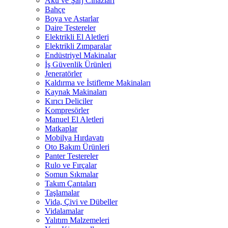
Akü ve Şarj Cihazları
Bahçe
Boya ve Astarlar
Daire Testereler
Elektrikli El Aletleri
Elektrikli Zımparalar
Endüstriyel Makinalar
İş Güvenlik Ürünleri
Jeneratörler
Kaldırma ve İstifleme Makinaları
Kaynak Makinaları
Kırıcı Deliciler
Kompresörler
Manuel El Aletleri
Matkaplar
Mobilya Hırdavatı
Oto Bakım Ürünleri
Panter Testereler
Rulo ve Fırçalar
Somun Sıkmalar
Takım Çantaları
Taşlamalar
Vida, Çivi ve Dübeller
Vidalamalar
Yalıtım Malzemeleri