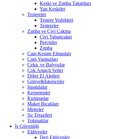
Keski ve Zımba Takımları
Yan Keskiler
Testereler
Testere Yedekleri
Testereler
Zımba ve Çivi Çakma
Çivi Tabancaları
Perçinler
Zımba
Cam Kesme Elmasları
Cam Vantuzları
Çekiç ve Balyozlar
Çok Amaçlı Setler
Diğer El Aletleri
Gönye&İşkenceler
Ispatulalar
Kerpetenler
Kumpaslar
Maket Bıçakları
Metreler
Su Terazileri
Tokmaklar
İş Güvenliği
Eldivenler
Deri Eldivenler