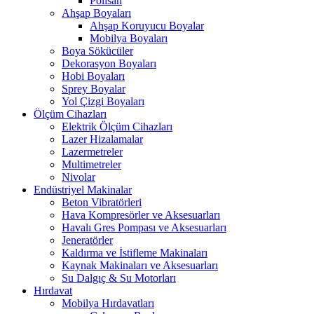
Polisan
Ahşap Boyaları
Ahşap Koruyucu Boyalar
Mobilya Boyaları
Boya Sökücüler
Dekorasyon Boyaları
Hobi Boyaları
Sprey Boyalar
Yol Çizgi Boyaları
Ölçüm Cihazları
Elektrik Ölçüm Cihazları
Lazer Hizalamalar
Lazermetreler
Multimetreler
Nivolar
Endüstriyel Makinalar
Beton Vibratörleri
Hava Kompresörler ve Aksesuarları
Havalı Gres Pompası ve Aksesuarları
Jeneratörler
Kaldırma ve İstifleme Makinaları
Kaynak Makinaları ve Aksesuarları
Su Dalgıç & Su Motorları
Hırdavat
Mobilya Hırdavatları