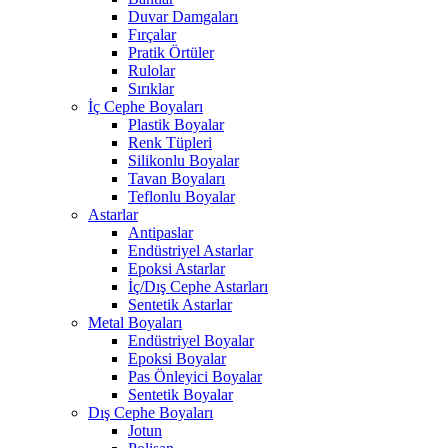
Duvar Damgaları
Fırçalar
Pratik Örtüler
Rulolar
Sırıklar
İç Cephe Boyaları
Plastik Boyalar
Renk Tüpleri
Silikonlu Boyalar
Tavan Boyaları
Teflonlu Boyalar
Astarlar
Antipaslar
Endüstriyel Astarlar
Epoksi Astarlar
İç/Dış Cephe Astarları
Sentetik Astarlar
Metal Boyaları
Endüstriyel Boyalar
Epoksi Boyalar
Pas Önleyici Boyalar
Sentetik Boyalar
Dış Cephe Boyaları
Jotun