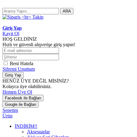
ARA
Giriş Yap
Kayıt Ol
HOŞ GELDİNİZ
Hızlı ve güvenli alışverişe giriş yapın!
Beni Hatırla
Şifremi Unuttum
Giriş Yap
HENÜZ ÜYE DEĞİL MİSİNİZ?
Kolayca üye olabilirsiniz.
Hemen Üye Ol
Facebook ile Bağlan
Google ile Bağlan
Sepetim
Ürün
İNDİRİM!!
Aksesuarlar