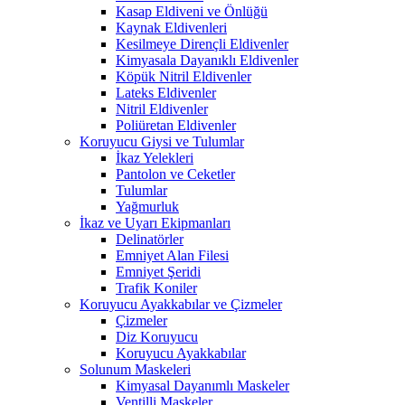
Kasap Eldiveni ve Önlüğü
Kaynak Eldivenleri
Kesilmeye Dirençli Eldivenler
Kimyasala Dayanıklı Eldivenler
Köpük Nitril Eldivenler
Lateks Eldivenler
Nitril Eldivenler
Poliüretan Eldivenler
Koruyucu Giysi ve Tulumlar
İkaz Yelekleri
Pantolon ve Ceketler
Tulumlar
Yağmurluk
İkaz ve Uyarı Ekipmanları
Delinatörler
Emniyet Alan Filesi
Emniyet Şeridi
Trafik Koniler
Koruyucu Ayakkabılar ve Çizmeler
Çizmeler
Diz Koruyucu
Koruyucu Ayakkabılar
Solunum Maskeleri
Kimyasal Dayanımlı Maskeler
Ventilli Maskeler