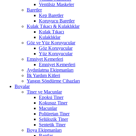
Ventilsiz Maskeler
Baretler
Kep Baretler
Koruyucu Baretler
Kulak Tıkacı & Kulaklıklar
Kulak Tıkacı
Kulaklıklar
Göz ve Yüz Koruyucular
Göz Koruyucular
Yüz Koruyucular
Emniyet Kemerleri
Emniyet Kemerleri
Aydınlatma Ekipmanları
İlk Yardım Kitleri
Yangın Söndürme Cihazları
Boyalar
Tiner ve Macunlar
Epoksi Tiner
Kokusuz Tiner
Macunlar
Poliüretan Tiner
Selülozik Tiner
Sentetik Tiner
Boya Ekipmanları
Bantlar