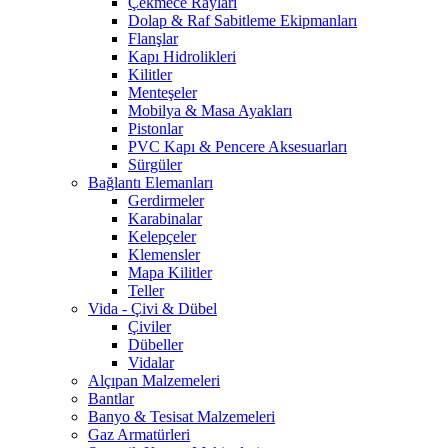
Çekmece Rayları
Dolap & Raf Sabitleme Ekipmanları
Flanşlar
Kapı Hidrolikleri
Kilitler
Menteşeler
Mobilya & Masa Ayakları
Pistonlar
PVC Kapı & Pencere Aksesuarları
Sürgüler
Bağlantı Elemanları
Gerdirmeler
Karabinalar
Kelepçeler
Klemensler
Mapa Kilitler
Teller
Vida - Çivi & Dübel
Çiviler
Dübeller
Vidalar
Alçıpan Malzemeleri
Bantlar
Banyo & Tesisat Malzemeleri
Gaz Armatürleri