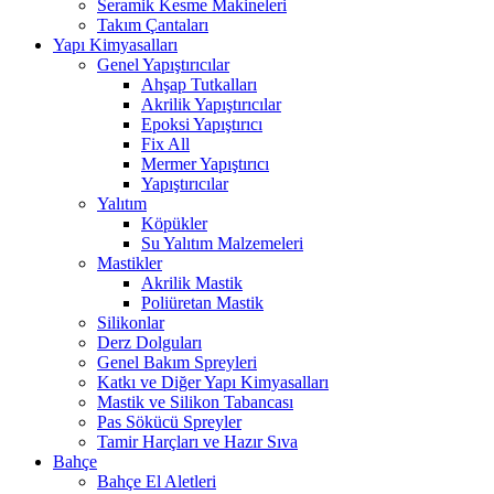
Seramik Kesme Makineleri
Takım Çantaları
Yapı Kimyasalları
Genel Yapıştırıcılar
Ahşap Tutkalları
Akrilik Yapıştırıcılar
Epoksi Yapıştırıcı
Fix All
Mermer Yapıştırıcı
Yapıştırıcılar
Yalıtım
Köpükler
Su Yalıtım Malzemeleri
Mastikler
Akrilik Mastik
Poliüretan Mastik
Silikonlar
Derz Dolguları
Genel Bakım Spreyleri
Katkı ve Diğer Yapı Kimyasalları
Mastik ve Silikon Tabancası
Pas Sökücü Spreyler
Tamir Harçları ve Hazır Sıva
Bahçe
Bahçe El Aletleri