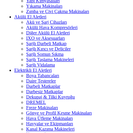
Yapı Kimyasalları
Yıkama Makinaları
Zımba ve Çivi Çakma Makinaları
Akülü El Aletleri
Akü ve Şarj Cihazları
Akülü Hava Kompresörleri
Diğer Akülü El Aletleri
IXO ve Aksesuarları
Şarjlı Darbeli Matkap
Şarjlı Kırıcı ve Deliciler
Şarjlı Somun Sıkma
Şarjlı Taşlama Makineleri
Şarjlı Vidalama
Elektrikli El Aletleri
Boya Tabancaları
Daire Testereler
Darbeli Matkaplar
Darbesiz Matkaplar
Dekupaj & Tilki Kuyruğu
DREMEL
Freze Makinaları
Gönye ve Profil Kesme Makinaları
Hava Üfleme Makinaları
Havyalar ve Ekipmanları
Kanal Kazıma Makineleri