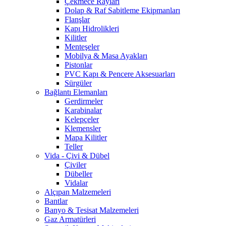
Çekmece Rayları
Dolap & Raf Sabitleme Ekipmanları
Flanşlar
Kapı Hidrolikleri
Kilitler
Menteşeler
Mobilya & Masa Ayakları
Pistonlar
PVC Kapı & Pencere Aksesuarları
Sürgüler
Bağlantı Elemanları
Gerdirmeler
Karabinalar
Kelepçeler
Klemensler
Mapa Kilitler
Teller
Vida - Çivi & Dübel
Çiviler
Dübeller
Vidalar
Alçıpan Malzemeleri
Bantlar
Banyo & Tesisat Malzemeleri
Gaz Armatürleri