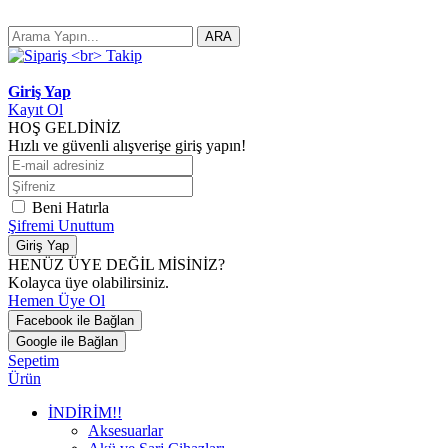
ARA
Giriş Yap
Kayıt Ol
HOŞ GELDİNİZ
Hızlı ve güvenli alışverişe giriş yapın!
Beni Hatırla
Şifremi Unuttum
Giriş Yap
HENÜZ ÜYE DEĞİL MİSİNİZ?
Kolayca üye olabilirsiniz.
Hemen Üye Ol
Facebook ile Bağlan
Google ile Bağlan
Sepetim
Ürün
İNDİRİM!!
Aksesuarlar