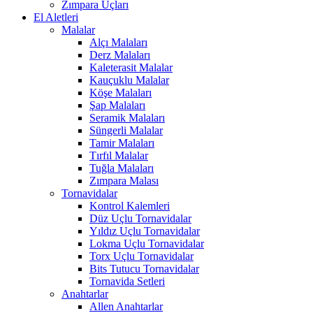
Zımpara Uçları
El Aletleri
Malalar
Alçı Malaları
Derz Malaları
Kaleterasit Malalar
Kauçuklu Malalar
Köşe Malaları
Şap Malaları
Seramik Malaları
Süngerli Malalar
Tamir Malaları
Tırfıl Malalar
Tuğla Malaları
Zımpara Malası
Tornavidalar
Kontrol Kalemleri
Düz Uçlu Tornavidalar
Yıldız Uçlu Tornavidalar
Lokma Uçlu Tornavidalar
Torx Uçlu Tornavidalar
Bits Tutucu Tornavidalar
Tornavida Setleri
Anahtarlar
Allen Anahtarlar