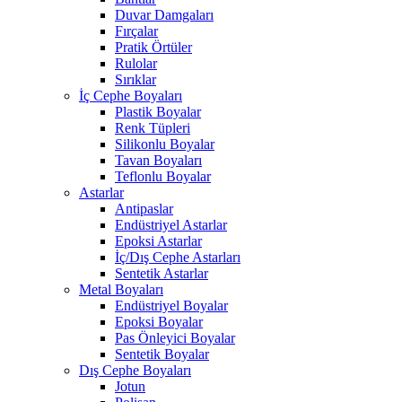
Duvar Damgaları
Fırçalar
Pratik Örtüler
Rulolar
Sırıklar
İç Cephe Boyaları
Plastik Boyalar
Renk Tüpleri
Silikonlu Boyalar
Tavan Boyaları
Teflonlu Boyalar
Astarlar
Antipaslar
Endüstriyel Astarlar
Epoksi Astarlar
İç/Dış Cephe Astarları
Sentetik Astarlar
Metal Boyaları
Endüstriyel Boyalar
Epoksi Boyalar
Pas Önleyici Boyalar
Sentetik Boyalar
Dış Cephe Boyaları
Jotun