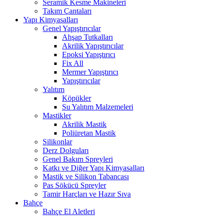
Seramik Kesme Makineleri
Takım Çantaları
Yapı Kimyasalları
Genel Yapıştırıcılar
Ahşap Tutkalları
Akrilik Yapıştırıcılar
Epoksi Yapıştırıcı
Fix All
Mermer Yapıştırıcı
Yapıştırıcılar
Yalıtım
Köpükler
Su Yalıtım Malzemeleri
Mastikler
Akrilik Mastik
Poliüretan Mastik
Silikonlar
Derz Dolguları
Genel Bakım Spreyleri
Katkı ve Diğer Yapı Kimyasalları
Mastik ve Silikon Tabancası
Pas Sökücü Spreyler
Tamir Harçları ve Hazır Sıva
Bahçe
Bahçe El Aletleri