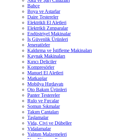
Akü ve Şarj Cihazları
Bahçe
Boya ve Astarlar
Daire Testereler
Elektrikli El Aletleri
Elektrikli Zımparalar
Endüstriyel Makinalar
İş Güvenlik Ürünleri
Jeneratörler
Kaldırma ve İstifleme Makinaları
Kaynak Makinaları
Kırıcı Deliciler
Kompresörler
Manuel El Aletleri
Matkaplar
Mobilya Hırdavatı
Oto Bakım Ürünleri
Panter Testereler
Rulo ve Fırçalar
Somun Sıkmalar
Takım Çantaları
Taşlamalar
Vida, Çivi ve Dübeller
Vidalamalar
Yalıtım Malzemeleri