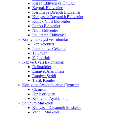
Kasap Eldiveni ve Önlüğü
Kaynak Eldivenleri
Kesilmeye Dirençli Eldivenler
Kimyasala Dayanıklı Eldivenler
Köpük Nitril Eldivenler
Lateks Eldivenler
Nitril Eldivenler
Poliüretan Eldivenler
Koruyucu Giysi ve Tulumlar
İkaz Yelekleri
Pantolon ve Ceketler
Tulumlar
Yağmurluk
İkaz ve Uyarı Ekipmanları
Delinatörler
Emniyet Alan Filesi
Emniyet Şeridi
Trafik Koniler
Koruyucu Ayakkabılar ve Çizmeler
Çizmeler
Diz Koruyucu
Koruyucu Ayakkabılar
Solunum Maskeleri
Kimyasal Dayanımlı Maskeler
Ventilli Maskeler