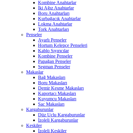
Kombine Anahtarlar
İki Ağız Anahtarlar
Boru Anahtarları
Kurbağacık Anahtarlar
Lokma Anahtarlar
Tork Anahtarları
Penseler
Ayarlı Penseler
Hortum Kelepçe Penseleri
Kablo Sıyırıcılar
Kombine Penseler
Papağan Penseler
Segman Penseler
Makaslar
Bağ Makasları
Boru Makasları
Demir Kesme Makasları
Kaportacı Makasları
Kuyumcu Makasları
Sac Makasları
Kargaburunlar
Düz Uçlu Kargaburunlar
İzoleli Kargaburunlar
Keskiler
İzoleli Keskiler