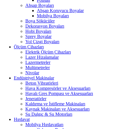
Polisan
Ahşap Boyaları
Ahşap Koruyucu Boyalar
Mobilya Boyaları
Boya Sökücüler
Dekorasyon Boyaları
Hobi Boyaları
Sprey Boyalar
Yol Çizgi Boyaları
Ölçüm Cihazları
Elektrik Ölçüm Cihazları
Lazer Hizalamalar
Lazermetreler
Multimetreler
Nivolar
Endüstriyel Makinalar
Beton Vibratörleri
Hava Kompresörler ve Aksesuarları
Havalı Gres Pompası ve Aksesuarları
Jeneratörler
Kaldırma ve İstifleme Makinaları
Kaynak Makinaları ve Aksesuarları
Su Dalgıç & Su Motorları
Hırdavat
Mobilya Hırdavatları