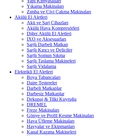
Yapı Kimyasalları
Yıkama Makinaları
Zımba ve Çivi Çakma Makinaları
Akülü El Aletleri
Akü ve Şarj Cihazları
Akülü Hava Kompresörleri
Diğer Akülü El Aletleri
IXO ve Aksesuarları
Şarjlı Darbeli Matkap
Şarjlı Kırıcı ve Deliciler
Şarjlı Somun Sıkma
Şarjlı Taşlama Makineleri
Şarjlı Vidalama
Elektrikli El Aletleri
Boya Tabancaları
Daire Testereler
Darbeli Matkaplar
Darbesiz Matkaplar
Dekupaj & Tilki Kuyruğu
DREMEL
Freze Makinaları
Gönye ve Profil Kesme Makinaları
Hava Üfleme Makinaları
Havyalar ve Ekipmanları
Kanal Kazıma Makineleri