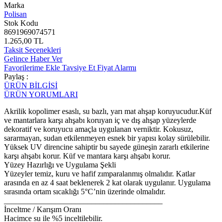
Marka
Polisan
Stok Kodu
8691969074571
1.265,00 TL
Taksit Seçenekleri
Gelince Haber Ver
Favorilerime Ekle
Tavsiye Et
Fiyat Alarmı
Paylaş :
ÜRÜN BİLGİSİ
ÜRÜN YORUMLARI
Akrilik kopolimer esaslı, su bazlı, yarı mat ahşap koruyucudur.Küf
ve mantarlara karşı ahşabı koruyan iç ve dış ahşap yüzeylerde
dekoratif ve koruyucu amaçla uygulanan verniktir. Kokusuz,
sararmayan, sudan etkilenmeyen esnek bir yapısı kolay sürülebilir.
Yüksek UV direncine sahiptir bu sayede güneşin zararlı etkilerine
karşı ahşabı korur. Küf ve mantara karşı ahşabı korur.
Yüzey Hazırlığı ve Uygulama Şekli
Yüzeyler temiz, kuru ve hafif zımparalanmış olmalıdır. Katlar
arasında en az 4 saat beklenerek 2 kat olarak uygulanır. Uygulama
sırasında ortam sıcaklığı 5°C’nin üzerinde olmalıdır.
________________________________________
İnceltme / Karışım Oranı
Hacimce su ile %5 inceltilebilir.