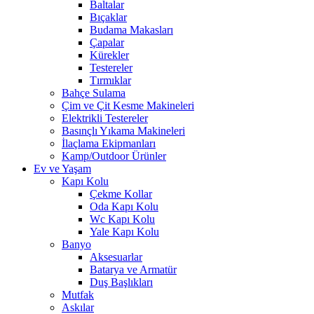
Baltalar
Bıçaklar
Budama Makasları
Çapalar
Kürekler
Testereler
Tırmıklar
Bahçe Sulama
Çim ve Çit Kesme Makineleri
Elektrikli Testereler
Basınçlı Yıkama Makineleri
İlaçlama Ekipmanları
Kamp/Outdoor Ürünler
Ev ve Yaşam
Kapı Kolu
Çekme Kollar
Oda Kapı Kolu
Wc Kapı Kolu
Yale Kapı Kolu
Banyo
Aksesuarlar
Batarya ve Armatür
Duş Başlıkları
Mutfak
Askılar