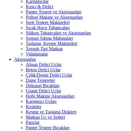
Karıştırıcılar
Kırıcı & Delici
Panter Testere ve Aksesuarları
Polisaj Makine ve Aksesuarları
Şerit Testere Makineleri
Sıcak Hava Tabancaları
Silikon Tabancaları ve Aksesuarları
Somun Sıkma Makinaları
Taşlama, Kesme Makineleri
Tezgah Tipi Matkap
Vidalamalar
Aksesuarlar
Ahşap Delici Uçlar
Beton Delici Uçlar
Çelik/Demir Delici Uçlar
Daire Testereler
Dekupaj Bıçakları
Granit Delici Uçlar
Hobi Makine Aksesuarları
Karıştırıcı Uçları
Keskiler
Kesme ve Taşlama Diskleri
Matkap Uç ve Setleri
Pançlar
Panter Testere Bıçakları