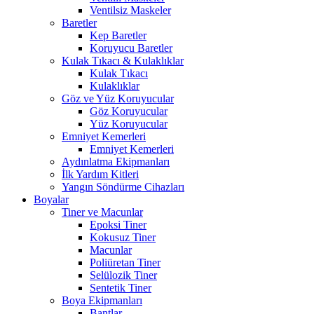
Ventilsiz Maskeler
Baretler
Kep Baretler
Koruyucu Baretler
Kulak Tıkacı & Kulaklıklar
Kulak Tıkacı
Kulaklıklar
Göz ve Yüz Koruyucular
Göz Koruyucular
Yüz Koruyucular
Emniyet Kemerleri
Emniyet Kemerleri
Aydınlatma Ekipmanları
İlk Yardım Kitleri
Yangın Söndürme Cihazları
Boyalar
Tiner ve Macunlar
Epoksi Tiner
Kokusuz Tiner
Macunlar
Poliüretan Tiner
Selülozik Tiner
Sentetik Tiner
Boya Ekipmanları
Bantlar