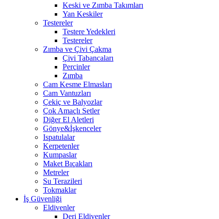
Keski ve Zımba Takımları
Yan Keskiler
Testereler
Testere Yedekleri
Testereler
Zımba ve Çivi Çakma
Çivi Tabancaları
Perçinler
Zımba
Cam Kesme Elmasları
Cam Vantuzları
Çekiç ve Balyozlar
Çok Amaçlı Setler
Diğer El Aletleri
Gönye&İşkenceler
Ispatulalar
Kerpetenler
Kumpaslar
Maket Bıçakları
Metreler
Su Terazileri
Tokmaklar
İş Güvenliği
Eldivenler
Deri Eldivenler